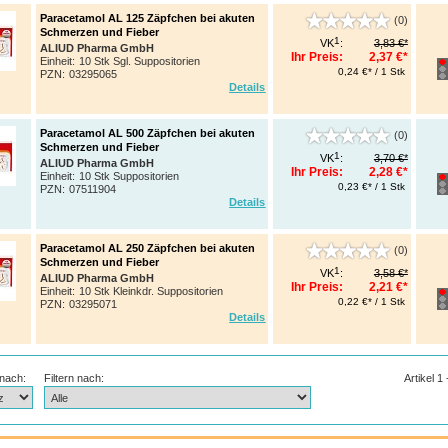
Paracetamol AL 125 Zäpfchen bei akuten
(0)
Schmerzen und Fieber
1
VK
:
3,83 €*
ALIUD Pharma GmbH
Ihr Preis:
2,37 €*
Einheit:
10 Stk Sgl. Suppositorien
0,24 €* / 1 Stk
PZN
:
03295065
Details
Paracetamol AL 500 Zäpfchen bei akuten
(0)
Schmerzen und Fieber
1
VK
:
3,70 €*
ALIUD Pharma GmbH
Ihr Preis:
2,28 €*
Einheit:
10 Stk Suppositorien
0,23 €* / 1 Stk
PZN
:
07511904
Details
Paracetamol AL 250 Zäpfchen bei akuten
(0)
Schmerzen und Fieber
1
VK
:
3,58 €*
ALIUD Pharma GmbH
Ihr Preis:
2,21 €*
Einheit:
10 Stk Kleinkdr. Suppositorien
0,22 €* / 1 Stk
PZN
:
03295071
Details
 nach:
Filtern nach:
Artikel 1