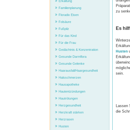
unangen
Erkältung
Präpar
Familienplanung
zu senk
Floradix Eisen
Folsäure
Es hil
Fußpilz
Für das Kind
Winterze
Für die Frau
Erkältu
Gedächtnis & Konzentration
Husten
Erkältu
Gesunde Darmflora
überwind
Gesunde Gelenke
möglich
Haarausfall/Haargesundheit
sein.
Halsschmerzen
Hausapotheke
Hautentzündungen
Hautrötungen
Lassen S
Herzgesundheit
die Sch
Herzkraft stärken
Herzrasen
Husten