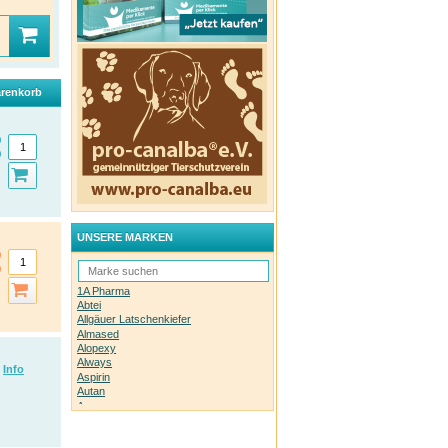
renkorb
UNSERE MARKEN
1A Pharma
Abtei
Allgäuer Latschenkiefer
Almased
Alopexy
Always
Info
Aspirin
Autan
Avene
Bachblüten-Orginal
Bepanthen