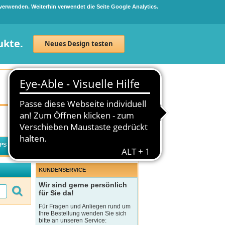
 verwenden. Weiterhin verwendet die Seite Google Analytics.
ukte.
Neues Design testen
Neuanmeldung
Anmelden
0
Artikel
0,00 €
PS
WECHSELWIRKUNGSCHECK
KUNDENSERVICE
Wir sind gerne persönlich
für Sie da!
Für Fragen und Anliegen rund um
Ihre Bestellung wenden Sie sich
bitte an unseren Service: