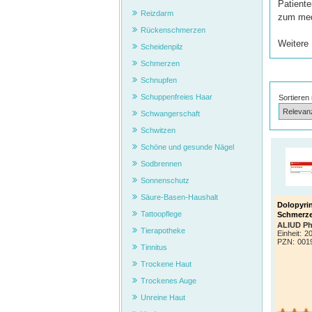
Patiente
Reizdarm
zum med
Rückenschmerzen
Weitere
Scheidenpilz
Schmerzen
Schnupfen
Schuppenfreies Haar
Sortieren
Schwangerschaft
Schwitzen
Schöne und gesunde Nägel
Sodbrennen
Sonnenschutz
Säure-Basen-Haushalt
Dolopyri
Tattoopflege
Schmerz
ALIUD P
Tierapotheke
Einheit:
20
PZN
:
001
Tinnitus
Trockene Haut
Trockenes Auge
Unreine Haut