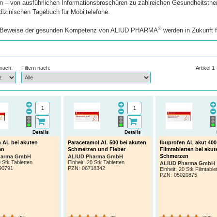
n – von ausführlichen Informationsbroschüren zu zahlreichen Gesundheitsth
izinischen Tagebuch für Mobiltelefone.
®
 Beweise der gesunden Kompetenz von ALIUD PHARMA
werden in Zukunft f
 nach:
Filtern nach:
Artikel 1
Details
Details
n AL bei akuten
Paracetamol AL 500 bei akuten
Ibuprofen AL akut 40
en
Schmerzen und Fieber
Filmtabletten bei akut
Schmerzen
harma GmbH
ALIUD Pharma GmbH
 Stk Tabletten
Einheit:
20 Stk Tabletten
ALIUD Pharma GmbH
90791
PZN
:
06718342
Einheit:
20 Stk Filmtable
PZN
:
05020875