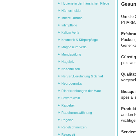
Gesun
Hygiene in der häuslichen Pflege
Hämorrhoiden
Um die 
Innere Unruhe
PHARM
Intimpflege
Kalium Verla
Erfahru
Packunge
Kosmetik & Körperpflege
Generika
Magnesium Verla
Mundspülung
Günstig
Nagelpilz
preiswer
Nasenbluten
Qualität
Nerven,Beruhigung & Schlaf
vorgesc
Neurodermitis
Pilzerkrankungen der Haut
Bioäqui
speziali
Powereiweiß
Ratgeber
Produktv
Raucherentwöhnung
an den B
wichtig
Regaine
Regelschmerzen
Service
Reisezeit