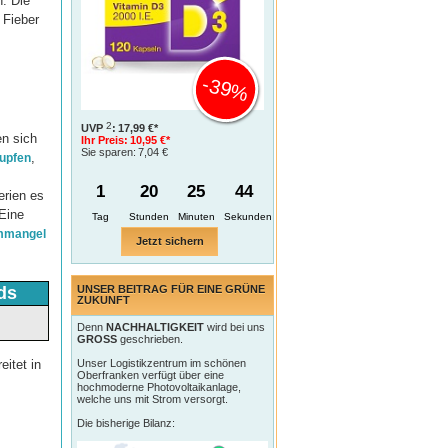
: Die
 Fieber
-39%
2
UVP
:
17,99 €*
en sich
Ihr Preis:
10,95 €*
Sie sparen:
7,04 €
,
upfen
1
20
25
43
erien es
Eine
Tag
ummangel
Jetzt sichern
ds
UNSER BEITRAG FÜR EINE GRÜNE
ZUKUNFT
Denn
NACHHALTIGKEIT
wird bei uns
GROSS
geschrieben.
eitet in
Unser Logistikzentrum im schönen
Oberfranken verfügt über eine
hochmoderne Photovoltaikanlage,
welche uns mit Strom versorgt.
Die bisherige Bilanz: