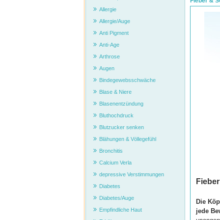
Fieber & 
Allergie
Allergie/Auge
Anti Pigment
Anti-Age
Arthrose
Augen
Bindegewebsschwäche
Blase & Niere
Blasenentzündung
Bluthochdruck
Blutzucker senken
Blähungen & Völlegefühl
Bronchitis
Calcium Verla
depressive Verstimmungen
Fiebe
Diabetes
Diabetes/Auge
Die Köp
Empfindliche Haut
jede Be