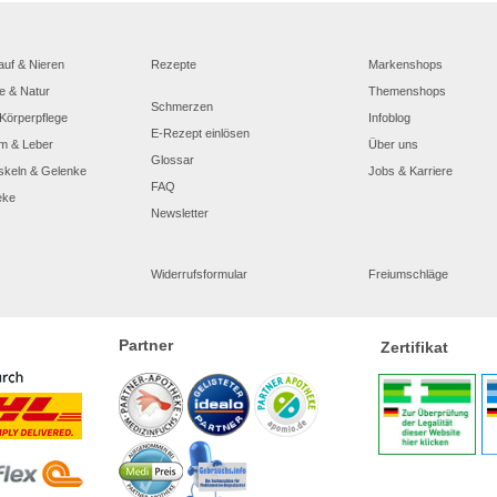
auf & Nieren
Rezepte
Markenshops
e & Natur
Themenshops
Schmerzen
Körperpflege
Infoblog
E-Rezept einlösen
m & Leber
Über uns
Glossar
skeln & Gelenke
Jobs & Karriere
FAQ
eke
Newsletter
Widerrufsformular
Freiumschläge
Partner
Zertifikat