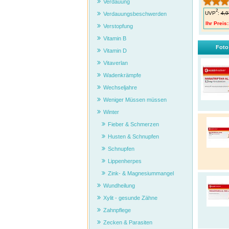
Verdauung
2
UVP
:
4,9
Verdauungsbeschwerden
Ihr Preis:
Verstopfung
Vitamin B
Foto
Vitamin D
Vitaverlan
Wadenkrämpfe
Wechseljahre
Weniger Müssen müssen
Winter
Fieber & Schmerzen
Husten & Schnupfen
Schnupfen
Lippenherpes
Zink- & Magnesiummangel
Wundheilung
Xylit - gesunde Zähne
Zahnpflege
Zecken & Parasiten