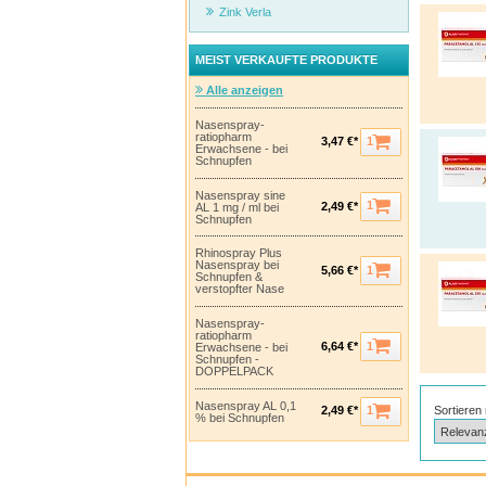
Zink Verla
MEIST VERKAUFTE PRODUKTE
Alle anzeigen
Nasenspray-
ratiopharm
1
3,47 €*
Erwachsene - bei
Schnupfen
Nasenspray sine
1
2,49 €*
AL 1 mg / ml bei
Schnupfen
Rhinospray Plus
Nasenspray bei
1
5,66 €*
Schnupfen &
verstopfter Nase
Nasenspray-
ratiopharm
1
6,64 €*
Erwachsene - bei
Schnupfen -
DOPPELPACK
Nasenspray AL 0,1
Sortieren
1
2,49 €*
% bei Schnupfen