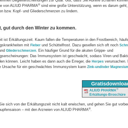
ehmen Begleiterscheinungen zur Qual. Gut, dass Sie Abhilfe schaffen können
®
ate von ALIUD PHARMA
sind eine große Unterstützung, wenn es darum geht,
en bzw. Kopf- und Gliederschmerzen zu lindern.
ft, gut durch den Winter zu kommen.
it ist Erkältungszeit. Kaum fallen die Temperaturen in den Frostbereich, häuf
ngskrankheiten mit
und Schüttelfrost. Dazu gesellen sich oft noch
Fieber
Schn
und
. Ein häufiger Grund für die akuten Grippe- und
Gliederschmerzen
ngserscheinungen: Das Immunsystem ist geschwächt, sodass Viren und Bakt
en können. Leicht haben es dann auch die Erreger, die
verursachen. 
Herpes
e Ursache für ein geschwächtes Immunsystem kann
Zink-und/oder Magnesi
Gratisdownloa
®
ALIUD PHARMA
Erkältungs-Broschüre
ie sich von der Erkältungszeit nicht kalt erwischen, und gehen Sie gut vorber
®
nupfensaison – mit den Arzneien von ALIUD PHARMA
.