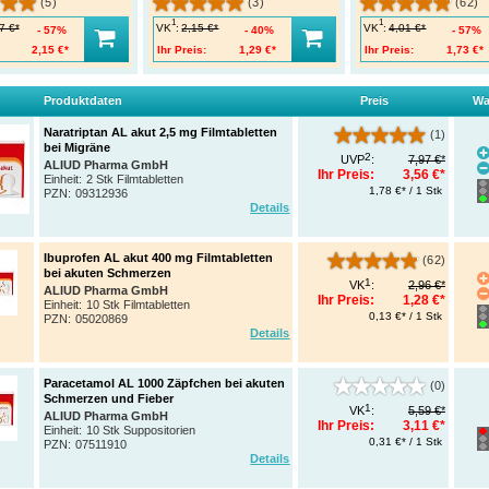
(5)
(3)
(62)
1
1
VK
:
VK
:
7 €*
2,15 €*
4,01 €*
57%
40%
57%
2,15 €*
Ihr Preis:
1,29 €*
Ihr Preis:
1,73 €*
Produktdaten
Preis
Wa
Naratriptan AL akut 2,5 mg Filmtabletten
(1)
bei Migräne
2
UVP
:
7,97 €*
ALIUD Pharma GmbH
Ihr Preis:
3,56 €*
Einheit:
2 Stk Filmtabletten
1,78 €* / 1 Stk
PZN
:
09312936
Details
Ibuprofen AL akut 400 mg Filmtabletten
(62)
bei akuten Schmerzen
1
VK
:
2,96 €*
ALIUD Pharma GmbH
Ihr Preis:
1,28 €*
Einheit:
10 Stk Filmtabletten
0,13 €* / 1 Stk
PZN
:
05020869
Details
Paracetamol AL 1000 Zäpfchen bei akuten
(0)
Schmerzen und Fieber
1
VK
:
5,59 €*
ALIUD Pharma GmbH
Ihr Preis:
3,11 €*
Einheit:
10 Stk Suppositorien
0,31 €* / 1 Stk
PZN
:
07511910
Details