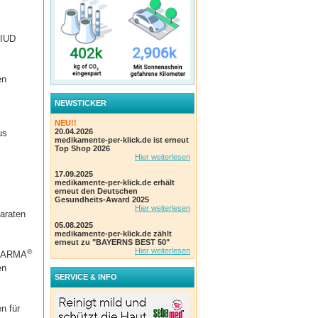
LIUD
en
NEWSTICKER
NEU!!
20.04.2026
us
medikamente-per-klick.de ist erneut
Top Shop 2026
Hier weiterlesen
17.09.2025
medikamente-per-klick.de erhält
erneut den Deutschen
Gesundheits-Award 2025
Hier weiterlesen
paraten
05.08.2025
medikamente-per-klick.de zählt
erneut zu "BAYERNS BEST 50"
Hier weiterlesen
®
 PHARMA
en
SERVICE & INFO
n für