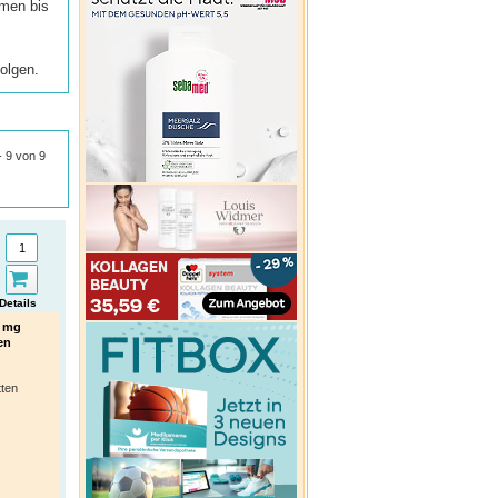
emen bis
olgen.
 - 9 von 9
Details
0 mg
en
tten