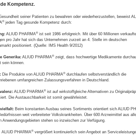
de Kompetenz.
Gesundheit seiner Patienten zu bewahren oder wiederherzustellen, beweist A
®
A
jeden Tag gesunde Kompetenz durch:
®
ng:
ALIUD PHARMA
ist seit 1986 erfolgreich. Mit über 60 Millionen verkauft
n pro Jahr hat sich das Unternehmen zurzeit an 4. Stelle im deutschen
markt positioniert. (Quelle: IMS Health 9/2012)
®
e Generika:
ALIUD PHARMA
zeigt, dass hochwertige Medikamente durcha
t sein können.
®
:
Die Produkte von ALIUD PHARMA
durchlaufen selbstverständlich die
hriebenen umfangreichen Zulassungsverfahren in Deutschland.
®
valenz:
ALIUD PHARMA
ist auf wirkstoffgleiche Alternativen zu Originalprä
siert. Die Austauschbarkeit ist somit gewährleistet.
ielfalt:
Beim konstanten Ausbau seines Sortiments orientiert sich ALIUD
edürfnissen weit verbreiteter Volkskrankheiten. Über 600 Arzneimittel aus all
en Anwendungsgebieten stehen so inzwischen zur Verfügung.
®
:
ALIUD PHARMA
vergrößert kontinuierlich sein Angebot an Serviceleistunge