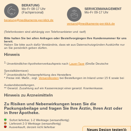
BERATUNG
Mo-Fr 08-17 Uhr
SERVICEMANAGEMENT
(Fachpersonal)
Mo-Fr 09-17 Uhr
beratung@medikamente-per-klick.de
versand@medikamente-per-klick.de
(Telefonkosten sind abhängig von Telefonanbieter und -tarif)
Bitte halten Sie bei allen Anfragen oder Bestellvorgängen Ihre Kundennummer für uns
bereit.
Haben Sie bitte auch dafür Verständnis, dass wir aus Datenschutzgründen Auskünfte nur
an Sie persönlich geben dürfen.
Hinweis
1
Unverbindlicher Apothekenverkaufspreis nach
Lauer-Taxe
(Große Deutsche
Spezialitätentaxe)
2
Unverbindliche Preisempfehlung des Herstellers
* Preise inkl. MwSt., zzgl.
Versandkosten
bei Bestellungen im Inland unter 15
€
sowie bei
Auslandsbestellungen.
** Gesetzl. Zuzahlung auf ein Kassenrezept einer gesetzl. Krankenkasse.
Hinweis zu Arzneimitteln
Zu Risiken und Nebenwirkungen lesen Sie die
Packungsbeilage und fragen Sie Ihre Ärztin, Ihren Arzt oder
in Ihrer Apotheke.
Sofort lieferbar, 1-2 Werktage (versandfertig)
Lieferzeit 2-3 Werktage (versandfertig)
Ausverkauft, derzeit nicht lieferbar
Neues Design testen