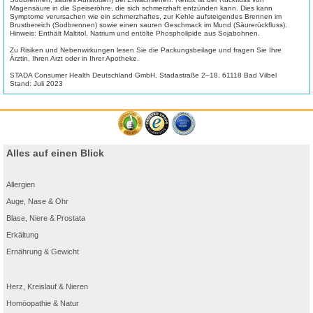
Magensäure in die Speiseröhre, die sich schmerzhaft entzünden kann. Dies kann
Symptome verursachen wie ein schmerzhaftes, zur Kehle aufsteigendes Brennen im
Brustbereich (Sodbrennen) sowie einen sauren Geschmack im Mund (Säurerückfluss).
Hinweis: Enthält Maltitol, Natrium und entölte Phospholipide aus Sojabohnen.
Zu Risiken und Nebenwirkungen lesen Sie die Packungsbeilage und fragen Sie Ihre
Ärztin, Ihren Arzt oder in Ihrer Apotheke.
STADA Consumer Health Deutschland GmbH, Stadastraße 2–18, 61118 Bad Vilbel
Stand: Juli 2023
Alles auf einen Blick
Allergien
Auge, Nase & Ohr
Blase, Niere & Prostata
Erkältung
Ernährung & Gewicht
Herz, Kreislauf & Nieren
Homöopathie & Natur