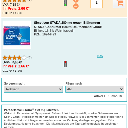
1
VK
:
7,18 €*
Ihr Preis:
2,66 €*
0,38 €* / 1 Stk
Simeticon STADA 280 mg gegen Blähungen
STADA Consumer Health Deutschland GmbH
Einheit:
16 Stk Weichkapseln
PZN
:
16944499
Info
(4)
2
UVP
:
7,18 €*
Ihr Preis:
2,66 €*
0,17 €* / 1 Stk
Sortieren nach:
Filtern nach:
Artikel 1 - 18 von 18
®
Paracetamol STADA
500 mg Tabletten
Wirkstoff: Paracetamol. Symptomat. Behandl. leichter bis mäßig starker Schmerzen wie
Kopf-, Zahn-, Regelschmerzen und/oder Fieber. Hinweis: Bei Schmerzen oder Fieber ohne
ärztlichen Rat nicht länger anwenden als in der Packungsbeilage vorgegeben! Bitte
Dosierungsanleitung beachten. Die Maximaldosis pro Tag darf keinesfalls überschritten
werden.