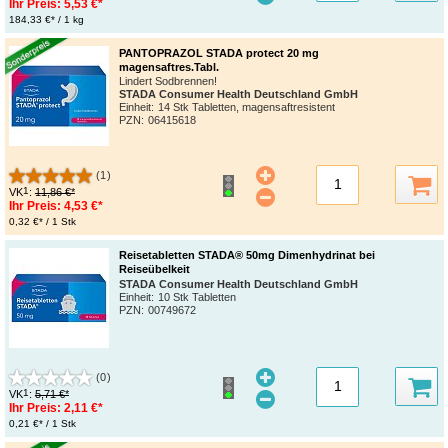
Ihr Preis:
5,53 €*
184,33 €* / 1 kg
PANTOPRAZOL STADA protect 20 mg
magensaftres.Tabl.
Lindert Sodbrennen!
STADA Consumer Health Deutschland GmbH
Einheit:
14 Stk Tabletten, magensaftresistent
PZN
:
06415618
(1)
1
VK
:
11,86 €*
Ihr Preis:
4,53 €*
0,32 €* / 1 Stk
Reisetabletten STADA® 50mg Dimenhydrinat bei
Reiseübelkeit
STADA Consumer Health Deutschland GmbH
Einheit:
10 Stk Tabletten
PZN
:
00749672
(0)
1
VK
:
5,71 €*
Ihr Preis:
2,11 €*
0,21 €* / 1 Stk