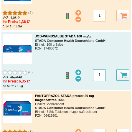
(2)
1
VK
:
4,08 €*
Ihr Preis:
1,36 €*
0,14 €* / 1 Stk
JOD-WUNDSALBE STADA 100 mg/g
STADA Consumer Health Deutschland GmbH
Einheit:
100 g Salbe
PZN
:
17483072
(0)
1
VK
:
15,34 €*
Ihr Preis:
6,35 €*
63,50 €* / 1 kg
PANTOPRAZOL STADA protect 20 mg
magensaftres.Tabl.
Lindert Sodbrennen!
STADA Consumer Health Deutschland GmbH
Einheit:
7 Stk Tabletten, magensaftresistent
PZN
:
06415601
(1)