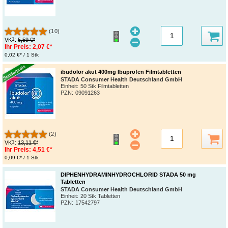
(10)
1
VK
:
5,59 €*
Ihr Preis:
2,07 €*
0,02 €* / 1 Stk
ibudolor akut 400mg Ibuprofen Filmtabletten
STADA Consumer Health Deutschland GmbH
Einheit:
50 Stk Filmtabletten
PZN
:
09091263
(2)
1
VK
:
13,11 €*
Ihr Preis:
4,51 €*
0,09 €* / 1 Stk
DIPHENHYDRAMINHYDROCHLORID STADA 50 mg
Tabletten
STADA Consumer Health Deutschland GmbH
Einheit:
20 Stk Tabletten
PZN
:
17542797