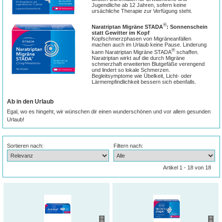
Jugendliche ab 12 Jahren, sofern keine
ursächliche Therapie zur Verfügung steht.
®
Naratriptan Migräne STADA
: Sonnenschein
statt Gewitter im Kopf
Kopfschmerzphasen von Migräneanfällen
machen auch im Urlaub keine Pause. Linderung
®
kann Naratriptan Migräne STADA
schaffen.
Naratriptan wirkt auf die durch Migräne
schmerzhaft erweiterten Blutgefäße verengend
und lindert so lokale Schmerzen.
Begleitsymptome wie Übelkeit, Licht- oder
Lärmempfindlichkeit bessern sich ebenfalls.
Ab in den Urlaub
Egal, wo es hingeht, wir wünschen dir einen wunderschönen und vor allem gesunden
Urlaub!
Sortieren nach:
Filtern nach:
Artikel 1 - 18 von 18