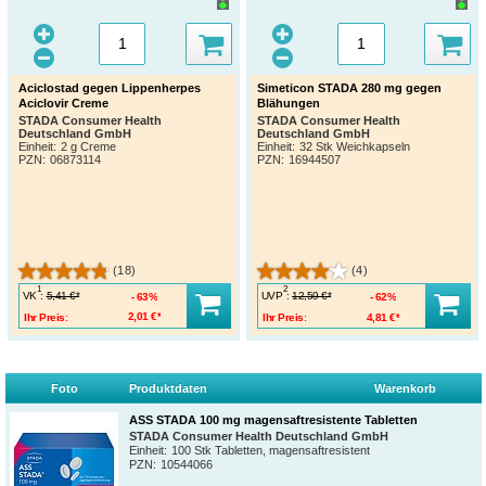
Aciclostad gegen Lippenherpes
Simeticon STADA 280 mg gegen
Aciclovir Creme
Blähungen
STADA Consumer Health
STADA Consumer Health
Deutschland GmbH
Deutschland GmbH
Einheit:
2 g Creme
Einheit:
32 Stk Weichkapseln
PZN
:
06873114
PZN
:
16944507
(18)
(4)
1
2
VK
:
UVP
:
5,41 €*
12,59 €*
63%
62%
Ihr Preis:
2,01 €*
Ihr Preis:
4,81 €*
Foto
Produktdaten
Warenkorb
ASS STADA 100 mg magensaftresistente Tabletten
STADA Consumer Health Deutschland GmbH
Einheit:
100 Stk Tabletten, magensaftresistent
PZN
:
10544066