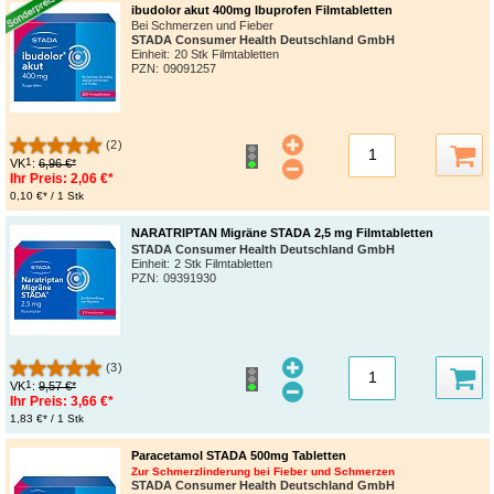
ibudolor akut 400mg Ibuprofen Filmtabletten
Bei Schmerzen und Fieber
STADA Consumer Health Deutschland GmbH
Einheit:
20 Stk Filmtabletten
PZN
:
09091257
(2)
1
VK
:
6,96 €*
Ihr Preis:
2,06 €*
0,10 €* / 1 Stk
NARATRIPTAN Migräne STADA 2,5 mg Filmtabletten
STADA Consumer Health Deutschland GmbH
Einheit:
2 Stk Filmtabletten
PZN
:
09391930
(3)
1
VK
:
9,57 €*
Ihr Preis:
3,66 €*
1,83 €* / 1 Stk
Paracetamol STADA 500mg Tabletten
Zur Schmerzlinderung bei Fieber und Schmerzen
STADA Consumer Health Deutschland GmbH