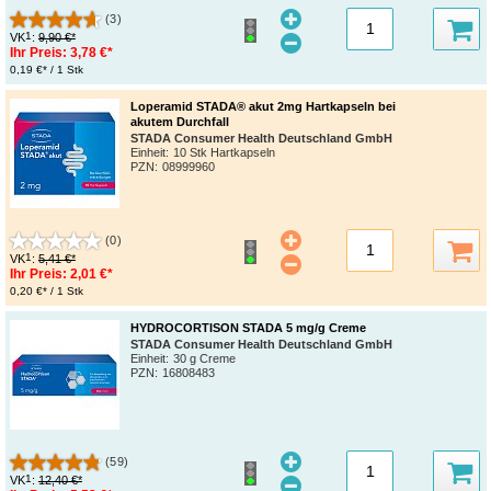
(3)
1
VK
:
9,90 €*
Ihr Preis:
3,78 €*
0,19 €* / 1 Stk
Loperamid STADA® akut 2mg Hartkapseln bei
akutem Durchfall
STADA Consumer Health Deutschland GmbH
Einheit:
10 Stk Hartkapseln
PZN
:
08999960
(0)
1
VK
:
5,41 €*
Ihr Preis:
2,01 €*
0,20 €* / 1 Stk
HYDROCORTISON STADA 5 mg/g Creme
STADA Consumer Health Deutschland GmbH
Einheit:
30 g Creme
PZN
:
16808483
(59)
1
VK
:
12,40 €*