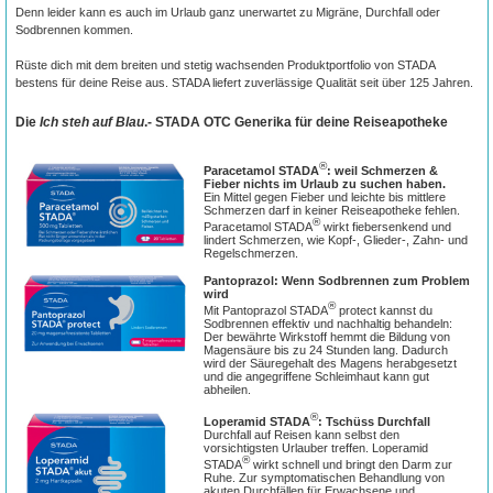
Denn leider kann es auch im Urlaub ganz unerwartet zu Migräne, Durchfall oder
Sodbrennen kommen.
Rüste dich mit dem breiten und stetig wachsenden Produktportfolio von STADA
bestens für deine Reise aus. STADA liefert zuverlässige Qualität seit über 125 Jahren.
Die
Ich steh auf Blau
.- STADA OTC Generika für deine Reiseapotheke
®
Paracetamol STADA
: weil Schmerzen &
Fieber nichts im Urlaub zu suchen haben.
Ein Mittel gegen Fieber und leichte bis mittlere
Schmerzen darf in keiner Reiseapotheke fehlen.
®
Paracetamol STADA
wirkt fiebersenkend und
lindert Schmerzen, wie Kopf-, Glieder-, Zahn- und
Regelschmerzen.
Pantoprazol: Wenn Sodbrennen zum Problem
wird
®
Mit Pantoprazol STADA
protect kannst du
Sodbrennen effektiv und nachhaltig behandeln:
Der bewährte Wirkstoff hemmt die Bildung von
Magensäure bis zu 24 Stunden lang. Dadurch
wird der Säuregehalt des Magens herabgesetzt
und die angegriffene Schleimhaut kann gut
abheilen.
®
Loperamid STADA
: Tschüss Durchfall
Durchfall auf Reisen kann selbst den
vorsichtigsten Urlauber treffen. Loperamid
®
STADA
wirkt schnell und bringt den Darm zur
Ruhe. Zur symptomatischen Behandlung von
akuten Durchfällen für Erwachsene und