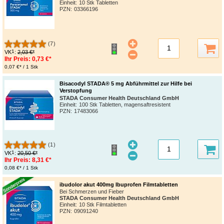
Einheit:
10 Stk Tabletten
PZN
:
03366196
(7)
1
VK
:
2,03 €*
Ihr Preis:
0,73 €*
0,07 €* / 1 Stk
Bisacodyl STADA® 5 mg Abführmittel zur Hilfe bei
Verstopfung
STADA Consumer Health Deutschland GmbH
Einheit:
100 Stk Tabletten, magensaftresistent
PZN
:
17483066
(1)
1
VK
:
20,50 €*
Ihr Preis:
8,31 €*
0,08 €* / 1 Stk
ibudolor akut 400mg Ibuprofen Filmtabletten
Bei Schmerzen und Fieber
STADA Consumer Health Deutschland GmbH
Einheit:
10 Stk Filmtabletten
PZN
:
09091240