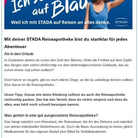
Mit deiner STADA Reiseapotheke bist du startklar für jedes
Abenteuer
Ab in den Urlaub
In Gedanken atmest du schon den Duft des Meeres, fühlst die Freiheit auf dem Gipfel
des Berges oder stehst ehrfürchtig vor dem denkmalgeschützten Gebäude, das du
schon immer mal sehen wolltest?
Doch bevor es losgeht, gibt es noch etliche Dinge, an die du unbedingt denken solltest.
Eins davon ist die Reiseapotheke.
Unser Tipp: Genau wie deine Kleidung solltest du auch die Reiseapotheke
rechtzeitig packen. Das hat den Vorteil, dass du nichts vergisst und dass du
alles, was fehlt noch schnell besorgen kannst.
Was gehört in eine gut ausgestattete Reiseapotheke?
Das hängt natürlich vom Reiseland, der Reisedauer, der Art des Reisens und natürlich
von deinen individuellen Bedürfnissen ab. Doch die Basis-Ausstattung ist immer gleich:
Medikamente für den eigenen Bedarf plus Mittel für Notfallsituationen.