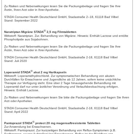
Zu Risiken und Nebenwirkungen lesen Sie die Packungsbeilage und fragen Sie Ihre
Ärztin, Ihren Arzt oder in Ihrer Apotheke.
STADA Consumer Health Deutschland GmbH, Stadastraße 2–18, 61118 Bad Vilbel
Stand: September 2022
®
Naratriptan Migräne STADA
2,5 mg Filmtabletten
Wirkstoff: Naratriptan. Zur. Behandlung von Migräne. Hinweis: Enthält Lactose und entölte
Phospholipide aus Sojabohnen.
Zu Risiken und Nebenwirkungen lesen Sie die Packungsbeilage und fragen Sie Ihre
Ärztin, Ihren Arzt oder in Ihrer Apotheke.
STADA Consumer Health Deutschland GmbH, Stadastraße 2-18, 61118 Bad Vilbel
Stand: Juli 2020
®
Loperamid STADA
akut 2 mg Hartkapseln
Wirkstoff: Loperamidhydrochlorid. Zur symptomatischen Behandlung von akuten
Durchfällen für Erwachsene und Jugendliche ab 12 Jahren, sofern keine ursächliche
Therapie zur Verfügung steht. Eine über 2 Tage hinausgehende Behandlung mit
Loperamid darf nur unter ärztlicher Verordnung und Verlaufsbeobachtung erfolgen.
Hinweis: Enthält Lactose.
Zu Risiken und Nebenwirkungen lesen Sie bitte die Packungsbeilage und fragen Sie Ihren
Arzt oder Apotheker.
STADA Consumer Health Deutschland GmbH, Stadastraße 2-18, 61118 Bad Vilbel
Stand: April 2022
®
Pantoprazol STADA
protect 20 mg magensaftresistente Tabletten
Zur Anwendung bei Erwachsenen.
Wirkstoff: Pantoprazol. Zur kurzzeitigen Behandlung von Reflux-Symptomen (z.B.
Sodbrennen, saures Aufstoßen) bei Erwachsenen. Reflux ist der Rückfluss von