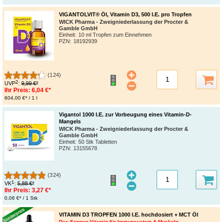
VIGANTOLVIT® Öl, Vitamin D3, 500 I.E. pro Tropfen
WICK Pharma - Zweigniederlassung der Procter &
Gamble GmbH
Einheit:
10 ml Tropfen zum Einnehmen
PZN
:
18192939
(124)
2
UVP
:
9,99 €*
Ihr Preis:
6,04 €*
604,00 €* / 1 l
Vigantol 1000 I.E. zur Vorbeugung eines Vitamin-D-
Mangels
WICK Pharma - Zweigniederlassung der Procter &
Gamble GmbH
Einheit:
50 Stk Tabletten
PZN
:
13155678
(324)
1
VK
:
5,88 €*
Ihr Preis:
3,27 €*
0,06 €* / 1 Stk
VITAMIN D3 TROPFEN 1000 I.E. hochdosiert + MCT Öl
Das Sonnen-Vitamin für Immunsystem & Muskeln