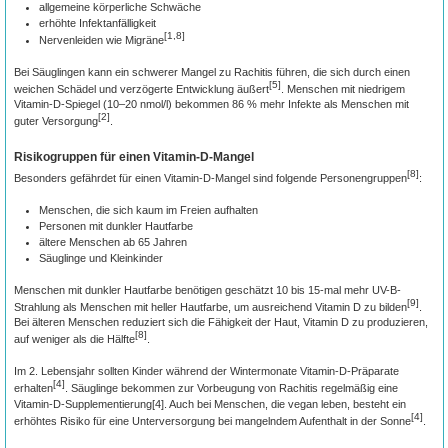
allgemeine körperliche Schwäche
erhöhte Infektanfälligkeit
[1,8]
Nervenleiden wie Migräne
Bei Säuglingen kann ein schwerer Mangel zu Rachitis führen, die sich durch einen
[5]
weichen Schädel und verzögerte Entwicklung äußert
. Menschen mit niedrigem
Vitamin-D-Spiegel (10–20 nmol/l) bekommen 86 % mehr Infekte als Menschen mit
[2]
guter Versorgung
.
Risikogruppen für einen Vitamin-D-Mangel
[8]
Besonders gefährdet für einen Vitamin-D-Mangel sind folgende Personengruppen
:
Menschen, die sich kaum im Freien aufhalten
Personen mit dunkler Hautfarbe
ältere Menschen ab 65 Jahren
Säuglinge und Kleinkinder
Menschen mit dunkler Hautfarbe benötigen geschätzt 10 bis 15-mal mehr UV-B-
[9]
Strahlung als Menschen mit heller Hautfarbe, um ausreichend Vitamin D zu bilden
.
Bei älteren Menschen reduziert sich die Fähigkeit der Haut, Vitamin D zu produzieren,
[8]
auf weniger als die Hälfte
.
Im 2. Lebensjahr sollten Kinder während der Wintermonate Vitamin-D-Präparate
[4]
erhalten
. Säuglinge bekommen zur Vorbeugung von Rachitis regelmäßig eine
Vitamin-D-Supplementierung[4]. Auch bei Menschen, die vegan leben, besteht ein
[4]
erhöhtes Risiko für eine Unterversorgung bei mangelndem Aufenthalt in der Sonne
.