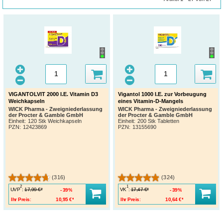
VIGANTOLVIT 2000 I.E. Vitamin D3
Vigantol 1000 I.E. zur Vorbeugung
Weichkapseln
eines Vitamin-D-Mangels
WICK Pharma - Zweigniederlassung
WICK Pharma - Zweigniederlassung
der Procter & Gamble GmbH
der Procter & Gamble GmbH
Einheit:
120 Stk Weichkapseln
Einheit:
200 Stk Tabletten
PZN
:
12423869
PZN
:
13155690
(316)
(324)
2
1
UVP
:
VK
:
17,99 €*
17,47 €*
39%
39%
Ihr Preis:
10,95 €*
Ihr Preis:
10,64 €*