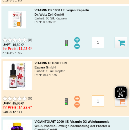
0,18 €* / 1 Stk
VITAMIN D2 1000 I.E. vegan Kapseln
Dr. Wolz Zell GmbH
Einheit:
60 Stk Kapseln
PZN
:
09536831
(0)
2
UVP
:
16,30 €*
Ihr Preis:
11,43 €*
0,19 €* / 1 Stk
VITAMIN D TROPFEN
Espara GmbH
Einheit:
15 ml Tropfen
PZN
:
01471575
(0)
2
UVP
:
15,80 €*
Ihr Preis:
14,22 €*
948,00 €* / 1 l
VIGANTOLVIT 2000 I.E. Vitamin D3 Weichgummis
WICK Pharma - Zweigniederlassung der Procter &
Gamble GmbH