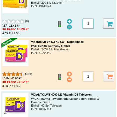
Einheit:
200 Stk Tabletten
PZN
:
19448944
(0)
1
VK
:
16,41 €*
Ihr Preis:
10,20 €*
0,05 €* / 1 Stk
Vigantolvit Vit D3 K2 Cal - Doppelpack
P&G Health Germany GmbH
Einheit:
2X60 Stk Filmtabletten
PZN
:
81004340
(401)
2
UVP
:
43,98 €*
Ihr Preis:
24,12 €*
0,20 €* / 1 Stk
VIGANTOLVIT 4000 I.E. Vitamin D3 Tabletten
WICK Pharma - Zweigniederlassung der Procter &
Gamble GmbH
Einheit:
60 Stk Tabletten
PZN
:
18107141