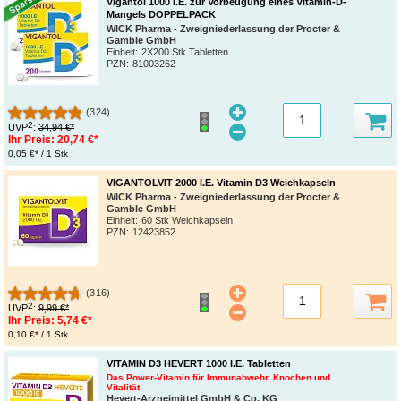
Vigantol 1000 I.E. zur Vorbeugung eines Vitamin-D-
Mangels DOPPELPACK
WICK Pharma - Zweigniederlassung der Procter &
Gamble GmbH
Einheit:
2X200 Stk Tabletten
PZN
:
81003262
(324)
2
UVP
:
34,94 €*
Ihr Preis:
20,74 €*
0,05 €* / 1 Stk
VIGANTOLVIT 2000 I.E. Vitamin D3 Weichkapseln
WICK Pharma - Zweigniederlassung der Procter &
Gamble GmbH
Einheit:
60 Stk Weichkapseln
PZN
:
12423852
(316)
2
UVP
:
9,99 €*
Ihr Preis:
5,74 €*
0,10 €* / 1 Stk
VITAMIN D3 HEVERT 1000 I.E. Tabletten
Das Power-Vitamin für Immunabwehr, Knochen und
Vitalität
Hevert-Arzneimittel GmbH & Co. KG