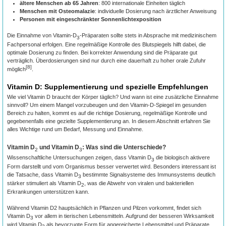
ältere Menschen ab 65 Jahren
: 800 internationale Einheiten täglich
Menschen mit Osteomalazie
: individuelle Dosierung nach ärztlicher Anweisung
Personen mit eingeschränkter Sonnenlichtexposition
Die Einnahme von Vitamin-D
-Präparaten sollte stets in Absprache mit medizinischem
3
Fachpersonal erfolgen. Eine regelmäßige Kontrolle des Blutspiegels hilft dabei, die
optimale Dosierung zu finden. Bei korrekter Anwendung sind die Präparate gut
verträglich. Überdosierungen sind nur durch eine dauerhaft zu hoher orale Zufuhr
[8]
möglich
.
Vitamin D: Supplementierung und spezielle Empfehlungen
Wie viel Vitamin D braucht der Körper täglich? Und wann ist eine zusätzliche Einnahme
sinnvoll? Um einem Mangel vorzubeugen und den Vitamin-D-Spiegel im gesunden
Bereich zu halten, kommt es auf die richtige Dosierung, regelmäßige Kontrolle und
gegebenenfalls eine gezielte Supplementierung an. In diesem Abschnitt erfahren Sie
alles Wichtige rund um Bedarf, Messung und Einnahme.
Vitamin D
und Vitamin D
: Was sind die Unterschiede?
2
3
Wissenschaftliche Untersuchungen zeigen, dass Vitamin D
die biologisch aktivere
3
Form darstellt und vom Organismus besser verwertet wird. Besonders interessant ist
die Tatsache, dass Vitamin D
bestimmte Signalsysteme des Immunsystems deutlich
3
stärker stimuliert als Vitamin D
, was die Abwehr von viralen und bakteriellen
2
Erkrankungen unterstützen kann.
Während Vitamin D2 hauptsächlich in Pflanzen und Pilzen vorkommt, findet sich
Vitamin D
vor allem in tierischen Lebensmitteln. Aufgrund der besseren Wirksamkeit
3
wird Vitamin D
als bevorzugte Form für angereicherte Lebensmittel und Präparate