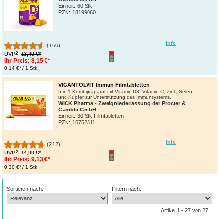
Einheit:
60 Stk
PZN
:
18199060
Info
(160)
2
UVP
:
13,49 €*
Ihr Preis:
8,15 €*
0,14 €* / 1 Stk
VIGANTOLVIT Immun Filmtabletten
5-in-1 Kombipräparat mit Vitamin D3, Vitamin C, Zink, Selen
und Kupfer zur Unterstützung des Immunsystems.
WICK Pharma - Zweigniederlassung der Procter &
Gamble GmbH
Einheit:
30 Stk Filmtabletten
PZN
:
16752311
Info
(212)
2
UVP
:
14,99 €*
Ihr Preis:
9,13 €*
0,30 €* / 1 Stk
Sortieren nach:
Filtern nach:
Artikel 1 - 27 von 27