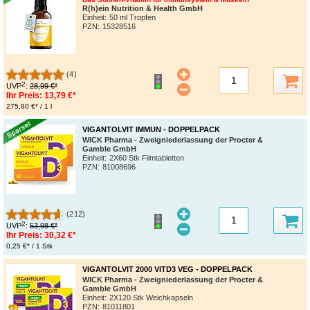
R(h)ein Nutrition & Health GmbH
Einheit:
50 ml Tropfen
PZN
:
15328516
(4)
2
UVP
:
28,99 €*
Ihr Preis:
13,79 €*
275,80 €* / 1 l
VIGANTOLVIT IMMUN - DOPPELPACK
WICK Pharma - Zweigniederlassung der Procter &
Gamble GmbH
Einheit:
2X60 Stk Filmtabletten
PZN
:
81008696
(212)
2
UVP
:
53,98 €*
Ihr Preis:
30,32 €*
0,25 €* / 1 Stk
VIGANTOLVIT 2000 VITD3 VEG - DOPPELPACK
WICK Pharma - Zweigniederlassung der Procter &
Gamble GmbH
Einheit:
2X120 Stk Weichkapseln
PZN
:
81011801