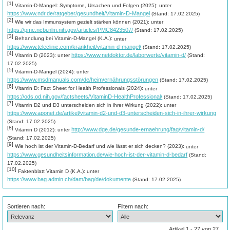
[1]
Vitamin-D-Mangel: Symptome, Ursachen und Folgen (2025):
unter
https://www.ndr.de/ratgeber/gesundheit/Vitamin-D-Mangel
(Stand: 17.02.2025)
[2]
Wie wir das Immunsystem gezielt stärken können (2021):
unter
https://pmc.ncbi.nlm.nih.gov/articles/PMC8423507/
(Stand: 17.02.2025)
[3]
Behandlung bei Vitamin-D-Mangel (K.A.):
unter
https://www.teleclinic.com/krankheit/vitamin-d-mangel/
(Stand: 17.02.2025)
[4]
https://www.netdoktor.de/laborwerte/vitamin-d/
Vitamin D (2023):
unter
(Stand:
17.02.2025)
[5]
Vitamin-D-Mangel (2024):
unter
https://www.msdmanuals.com/de/heim/ernährungsstörungen
(Stand: 17.02.2025)
[6]
Vitamin D: Fact Sheet for Health Professionals (2024):
unter
https://ods.od.nih.gov/factsheets/VitaminD-HealthProfessional/
(Stand: 17.02.2025)
[7]
Vitamin D2 und D3 unterscheiden sich in ihrer Wirkung (2022):
unter
https://www.aponet.de/artikel/vitamin-d2-und-d3-unterscheiden-sich-in-ihrer-wirkung
(Stand: 17.02.2025)
[8]
http://www.dge.de/gesunde-ernaehrung/faq/vitamin-d/
Vitamin D (2012):
unter
(Stand: 17.02.2025)
[9]
Wie hoch ist der Vitamin-D-Bedarf und wie lässt er sich decken? (2023):
unter
https://www.gesundheitsinformation.de/wie-hoch-ist-der-vitamin-d-bedarf
(Stand:
17.02.2025)
[10]
Faktenblatt Vitamin D (K.A.):
unter
https://www.bag.admin.ch/dam/bag/de/dokumente
(Stand: 17.02.2025)
Sortieren nach:
Filtern nach:
Artikel 1 - 27 von 27