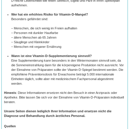
D-reiche Lebensmittel wie fetten Seefisch, Eigelb und Pilze in Ihren Speiseplan
aufnehmen.
Wer hat ein erhöhtes Risiko für Vitamin-D-Mangel?
Besonders gefährdet sind:
– Menschen, die sich wenig im Freien aufhalten
– Personen mit dunkler Hautfarbe
– ältere Menschen ab 65 Jahren
– Säuglinge und Kleinkinder
– Menschen mit veganer Ernährung
Wann ist eine Vitamin-D-Supplementierung sinnvoll?
Eine Supplementierung kann besonders in den Wintermonaten sinnvoll sein, da
die Sonneneinstrahlung dann für die körpereigene Produktion nicht ausreicht. Vor
der Einnahme von Präparaten sollte der Vitamin-D-Spiegel bestimmt werden. Die
empfohlene Präventionsdosis für Erwachsene beträgt 5.000 internationale
Einheiten täglich, sollte aber mit medizinischem Fachpersonal abgestimmt
werden.
Hinweis
: Diese Informationen ersetzen nicht den Besuch in einer Arztpraxis oder
Apotheke. Bitte lassen Sie sich vor der Einnahme von Vitamin-D-Präparaten individuell
beraten.
Unsere Seiten dienen lediglich Ihrer Information und ersetzen nicht die
Diagnose und Behandlung durch ärztliches Personal.
Quellen