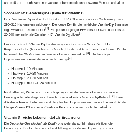
unterstützen – auch wenn nur wenige Lebensmittel nennenswerte Mengen enthalten.
Sonnenlicht: Die wichtigste Quelle für Vitamin D
Das Provitamin D
wird in der Haut durch UVB-Strahlung mit einer Wellenlänge von
3
[6]
290–320 Nanometern gebildet
. Die ideale Zeit für die natürliche Vitamin-D
-Synthese
3
[3]
liegt zwischen 10 und 14 Uhr
. Ein gesunder junger Erwachsener kann dabei bis zu
[3]
20.000 internationale Einheiten (IE) Vitamin D
bilden
.
3
Für eine optimale Vitamin-D
-Produktion genügt es, wenn Sie ein Viertel Ihrer
3
Körperoberfläche (beispielsweise Gesicht, Hände und Arme) zwischen 12 und 15 Uhr
[8]
für etwa 5 bis 25 Minuten der Sonnenstrahlung aussetzen
. Die benötigte
[3]
Expositionszeit variiert dabei je nach Hauttyp
:
Hauttyp 1: 10 Minuten
Hauttyp 2: 10–20 Minuten
Hauttyp 3: 20–30 Minuten
Hauttyp 4: mehr als 30 Minuten
Im Spätherbst, Winter und zu Frühlingsbeginn ist die Sonnenstrahlung in unseren
[10]
Breitengraden allerdings zu schwach für eine effektive Vitamin-D
-Bildung
. Eine
3
40-jährige Person bildet während der gleichen Expositionszeit nur noch etwa 75 % der
[10]
Menge Vitamin D3 und eine 70-jährige Person sogar nur noch die Hälfte
.
Vitamin D-reiche Lebensmittel als Ergänzung
Die
Deutsche Gesellschaft für Ernährung
weist darauf hin, dass wir über die
Ernährung in Deutschland nur 2 bis 4 Mikrogramm Vitamin D pro Tag zu uns
[8]