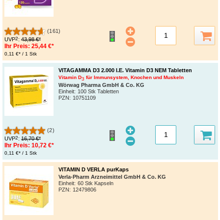
(161)
2
UVP
:
43,98 €*
Ihr Preis:
25,44 €*
0,11 €* / 1 Stk
VITAGAMMA D3 2.000 I.E. Vitamin D3 NEM Tabletten
Vitamin D
für Immunsystem, Knochen und Muskeln
3
Wörwag Pharma GmbH & Co. KG
Einheit:
100 Stk Tabletten
PZN
:
10751109
(2)
2
UVP
:
16,70 €*
Ihr Preis:
10,72 €*
0,11 €* / 1 Stk
VITAMIN D VERLA purKaps
Verla-Pharm Arzneimittel GmbH & Co. KG
Einheit:
60 Stk Kapseln
PZN
:
12479806