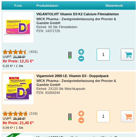
Foto
Produktdaten
Warenkorb
VIGANTOLVIT Vitamin D3 K2 Calcium Filmtabletten
WICK Pharma - Zweigniederlassung der Procter &
Gamble GmbH
Einheit:
60 Stk Filmtabletten
PZN
:
14371728
(401)
2
UVP
:
21,99 €*
Ihr Preis:
12,31 €*
0,20 €* / 1 Stk
Vigantolvit 2000 I.E. Vitamin D3 - Doppelpack
WICK Pharma - Zweigniederlassung der Procter &
Gamble GmbH
Einheit:
2X120 Stk Weichkapseln
PZN
:
81004244
(316)
2
UVP
:
35,98 €*
Ihr Preis:
21,40 €*
0,09 €* / 1 Stk