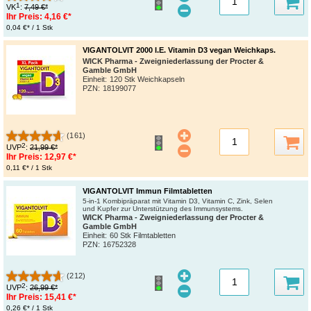
1
VK
:
7,49 €*
Ihr Preis:
4,16 €*
0,04 €* / 1 Stk
VIGANTOLVIT 2000 I.E. Vitamin D3 vegan Weichkaps.
WICK Pharma - Zweigniederlassung der Procter &
Gamble GmbH
Einheit:
120 Stk Weichkapseln
PZN
:
18199077
(161)
2
UVP
:
21,99 €*
Ihr Preis:
12,97 €*
0,11 €* / 1 Stk
VIGANTOLVIT Immun Filmtabletten
5-in-1 Kombipräparat mit Vitamin D3, Vitamin C, Zink, Selen
und Kupfer zur Unterstützung des Immunsystems.
WICK Pharma - Zweigniederlassung der Procter &
Gamble GmbH
Einheit:
60 Stk Filmtabletten
PZN
:
16752328
(212)
2
UVP
:
26,99 €*
Ihr Preis:
15,41 €*
0,26 €* / 1 Stk