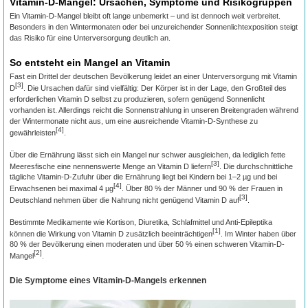
Vitamin-D-Mangel: Ursachen, Symptome und Risikogruppen
Ein Vitamin-D-Mangel bleibt oft lange unbemerkt – und ist dennoch weit verbreitet.
Besonders in den Wintermonaten oder bei unzureichender Sonnenlichtexposition steigt
das Risiko für eine Unterversorgung deutlich an.
So entsteht ein Mangel an Vitamin
Fast ein Drittel der deutschen Bevölkerung leidet an einer Unterversorgung mit Vitamin
[3]
D
. Die Ursachen dafür sind vielfältig: Der Körper ist in der Lage, den Großteil des
erforderlichen Vitamin D selbst zu produzieren, sofern genügend Sonnenlicht
vorhanden ist. Allerdings reicht die Sonnenstrahlung in unseren Breitengraden während
der Wintermonate nicht aus, um eine ausreichende Vitamin-D-Synthese zu
[4]
gewährleisten
.
Über die Ernährung lässt sich ein Mangel nur schwer ausgleichen, da lediglich fette
[3]
Meeresfische eine nennenswerte Menge an Vitamin D liefern
. Die durchschnittliche
tägliche Vitamin-D-Zufuhr über die Ernährung liegt bei Kindern bei 1–2 µg und bei
[4]
Erwachsenen bei maximal 4 µg
. Über 80 % der Männer und 90 % der Frauen in
[3]
Deutschland nehmen über die Nahrung nicht genügend Vitamin D auf
.
Bestimmte Medikamente wie Kortison, Diuretika, Schlafmittel und Anti-Epileptika
[1]
können die Wirkung von Vitamin D zusätzlich beeinträchtigen
. Im Winter haben über
80 % der Bevölkerung einen moderaten und über 50 % einen schweren Vitamin-D-
[2]
Mangel
.
Die Symptome eines Vitamin-D-Mangels erkennen