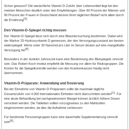
Schon gewusst? Die tatsächliche Vitamin-D-Zufuhr über Lebensmittel liegt bei den
meisten Menschen deutlich unter den Empfehlungen. Über 80 Prozent der Männer und
90 Prozent der Frauen in Deutschland decken ihren täglichen Bedarf nicht allein durch
[3]
die Ernährung
.
Den Vitamin-D-Spiegel richtig messen
Der Vitamin-D-Spiegel lässt sich durch eine Blutuntersuchung bestimmen. Dabei wird
der Marker 25-Hydroxyvitamin D gemessen, der den Versorgungszustand am besten
widerspiegelt. Werte unter 30 Nanomol pro Liter im Serum deuten auf eine mangelhafte
[8]
Versorgung hin
.
Besonders in der dunklen Jahreszeit kann eine Bestimmung des Blutspiegels sinnvoll
sein. Das Robert Koch-Institut empfiehlt die Messung vor allem für Risikogruppen. Die
Kosten für die Spiegelkontrolle werden von den Krankenkassen häufig nicht
übernommen.
Vitamin-D-Präparate: Anwendung und Dosierung
Bei der Einnahme von Vitamin-D-Präparaten sollte die maximale tägliche
[1]
Gesamtzufuhr von 4.000 internationalen Einheiten nicht überschritten werden
. Für
eine akute Behandlung bei nachgewiesenem Mangel können ärztlich höhere Dosen
verordnet werden. Die Tabletten sollten vorzugsweise zu den Mahlzeiten
eingenommen werden, da dies die Aufnahme verbessert.
Für bestimmte Personengruppen kann eine dauerhafte Supplementierung sinnvoll
[6]
sein
: