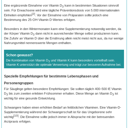
Eine ergänzende Einnahme von Vitamin D
kann in bestimmten Situationen sinnvoll
3
sein. Für Erwachsene wird eine tägliche Präventionsdosis von 5.000 internationalen
[2]
Einheiten empfohlen
. Vor der Einnahme von Präparaten sollte jedoch eine
Bestimmung des 25-OH-Vitamin D-Wertes erfolgen.
Besonders in den Wintermonaten kann eine Supplementierung notwendig werden, da
der Körper Vitamin D
dann nicht in ausreichender Menge selbst produzieren kann.
3
Die Zufuhr an Vitamin D über die Ernährung allein reicht meist nicht aus, da nur wenige
Nahrungsmittel nennenswerte Mengen enthalten.
Schon gewusst?
Die Kombination von Vitamin D
und Vitamin K kann besonders vorteilhaft sein.
3
Vitamin K unterstützt die optimale Verwertung und trägt zur besseren Aufnahme bei.
Spezielle Empfehlungen für bestimmte Lebensphasen und
Personengruppen
Für Säuglinge gelten besondere Empfehlungen: Sie sollten täglich 400–500 IE Vitamin
D
bis zum zweiten erlebten Frühsommer erhalten. Diese Menge an Vitamin D
ist
3
3
wichtig für eine gesunde Entwicklung.
Schwangere haben einen erhöhten Bedarf an fettlöslichen Vitaminen. Eine Vitamin-D-
Supplementierung während der Schwangerschaft ist für das Ungeborene sehr
[10]
wichtig
. Die Einnahme sollte jedoch immer in Absprache mit der betreuenden
Arztpraxis erfolgen.