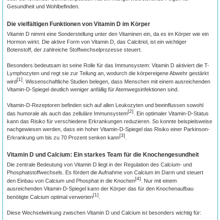
Gesundheit und Wohlbefinden.
Die vielfältigen Funktionen von Vitamin D im Körper
Vitamin D nimmt eine Sonderstellung unter den Vitaminen ein, da es im Körper wie ein
Hormon wirkt. Die aktive Form von Vitamin D, das Calcitriol, ist ein wichtiger
Botenstoff, der zahlreiche Stoffwechselprozesse steuert.
Besonders bedeutsam ist seine Rolle für das Immunsystem: Vitamin D aktiviert die T-
Lymphozyten und regt sie zur Teilung an, wodurch die körpereigene Abwehr gestärkt
[1]
wird
. Wissenschaftliche Studien belegen, dass Menschen mit einem ausreichenden
Vitamin-D-Spiegel deutlich weniger anfällig für Atemwegsinfektionen sind.
Vitamin-D-Rezeptoren befinden sich auf allen Leukozyten und beeinflussen sowohl
[2]
das humorale als auch das zelluläre Immunsystem
. Ein optimaler Vitamin-D-Status
kann das Risiko für verschiedene Erkrankungen reduzieren. So konnte beispielsweise
nachgewiesen werden, dass ein hoher Vitamin-D-Spiegel das Risiko einer Parkinson-
[3]
Erkrankung um bis zu 70 Prozent senken kann
.
Vitamin D und Calcium: Ein starkes Team für die Knochengesundheit
Die zentrale Bedeutung von Vitamin D liegt in der Regulation des Calcium- und
Phosphatstoffwechsels. Es fördert die Aufnahme von Calcium im Darm und steuert
[4]
den Einbau von Calcium und Phosphat in die Knochen
. Nur mit einem
ausreichenden Vitamin-D-Spiegel kann der Körper das für den Knochenaufbau
[1]
benötigte Calcium optimal verwerten
.
Diese Wechselwirkung zwischen Vitamin D und Calcium ist besonders wichtig für: