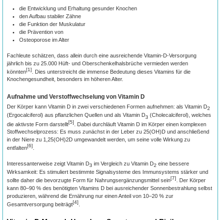
die Entwicklung und Erhaltung gesunder Knochen
den Aufbau stabiler Zähne
die Funktion der Muskulatur
die Prävention von
Osteoporose im Alter
Fachleute schätzen, dass allein durch eine ausreichende Vitamin-D-Versorgung
jährlich bis zu 25.000 Hüft- und Oberschenkelhalsbrüche vermieden werden
[1]
könnten
. Dies unterstreicht die immense Bedeutung dieses Vitamins für die
Knochengesundheit, besonders im höheren Alter.
Aufnahme und Verstoffwechselung von Vitamin D
Der Körper kann Vitamin D in zwei verschiedenen Formen aufnehmen: als Vitamin D
2
(Ergocalciferol) aus pflanzlichen Quellen und als Vitamin D
(Cholecalciferol), welches
3
[5]
die aktivste Form darstellt
. Dabei durchläuft Vitamin D im Körper einen komplexen
Stoffwechselprozess: Es muss zunächst in der Leber zu 25(OH)D und anschließend
in der Niere zu 1,25(OH)2D umgewandelt werden, um seine volle Wirkung zu
[6]
entfalten
.
Interessanterweise zeigt Vitamin D
im Vergleich zu Vitamin D
eine bessere
3
2
Wirksamkeit: Es stimuliert bestimmte Signalsysteme des Immunsystems stärker und
[7]
sollte daher die bevorzugte Form für Nahrungsergänzungsmittel sein
. Der Körper
kann 80–90 % des benötigten Vitamins D bei ausreichender Sonnenbestrahlung selbst
produzieren, während die Ernährung nur einen Anteil von 10–20 % zur
[4]
Gesamtversorgung beiträgt
.