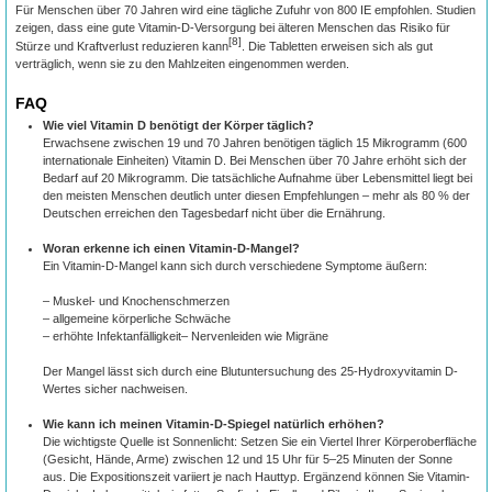
Für Menschen über 70 Jahren wird eine tägliche Zufuhr von 800 IE empfohlen. Studien
zeigen, dass eine gute Vitamin-D-Versorgung bei älteren Menschen das Risiko für
[8]
Stürze und Kraftverlust reduzieren kann
. Die Tabletten erweisen sich als gut
verträglich, wenn sie zu den Mahlzeiten eingenommen werden.
FAQ
Wie viel Vitamin D benötigt der Körper täglich?
Erwachsene zwischen 19 und 70 Jahren benötigen täglich 15 Mikrogramm (600
internationale Einheiten) Vitamin D. Bei Menschen über 70 Jahre erhöht sich der
Bedarf auf 20 Mikrogramm. Die tatsächliche Aufnahme über Lebensmittel liegt bei
den meisten Menschen deutlich unter diesen Empfehlungen – mehr als 80 % der
Deutschen erreichen den Tagesbedarf nicht über die Ernährung.
Woran erkenne ich einen Vitamin-D-Mangel?
Ein Vitamin-D-Mangel kann sich durch verschiedene Symptome äußern:
– Muskel- und Knochenschmerzen
– allgemeine körperliche Schwäche
– erhöhte Infektanfälligkeit– Nervenleiden wie Migräne
Der Mangel lässt sich durch eine Blutuntersuchung des 25-Hydroxyvitamin D-
Wertes sicher nachweisen.
Wie kann ich meinen Vitamin-D-Spiegel natürlich erhöhen?
Die wichtigste Quelle ist Sonnenlicht: Setzen Sie ein Viertel Ihrer Körperoberfläche
(Gesicht, Hände, Arme) zwischen 12 und 15 Uhr für 5–25 Minuten der Sonne
aus. Die Expositionszeit variiert je nach Hauttyp. Ergänzend können Sie Vitamin-