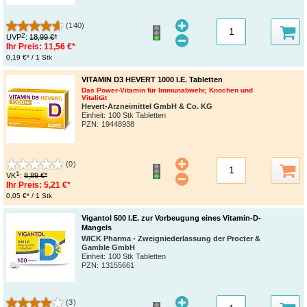
(140)
2
UVP
:
18,99 €*
Ihr Preis:
11,56 €*
0,19 €* / 1 Stk
VITAMIN D3 HEVERT 1000 I.E. Tabletten
Das Power-Vitamin für Immunabwehr, Knochen und
Vitalität
Hevert-Arzneimittel GmbH & Co. KG
Einheit:
100 Stk Tabletten
PZN
:
19448938
(0)
1
VK
:
8,89 €*
Ihr Preis:
5,21 €*
0,05 €* / 1 Stk
Vigantol 500 I.E. zur Vorbeugung eines Vitamin-D-
Mangels
WICK Pharma - Zweigniederlassung der Procter &
Gamble GmbH
Einheit:
100 Stk Tabletten
PZN
:
13155661
(3)