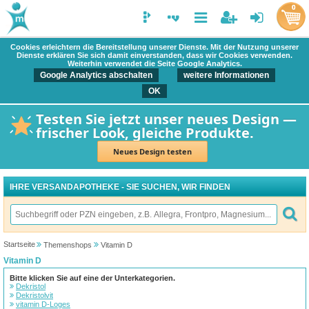
0
Cookies erleichtern die Bereitstellung unserer Dienste. Mit der Nutzung unserer
Dienste erklären Sie sich damit einverstanden, dass wir Cookies verwenden.
Weiterhin verwendet die Seite Google Analytics.
Google Analytics abschalten
weitere Informationen
OK
Testen Sie jetzt unser neues Design —
frischer Look, gleiche Produkte.
Neues Design testen
IHRE VERSANDAPOTHEKE - SIE SUCHEN, WIR FINDEN
Startseite
Themenshops
Vitamin D
Vitamin D
Bitte klicken Sie auf eine der Unterkategorien.
Dekristol
Dekristolvit
vitamin D-Loges