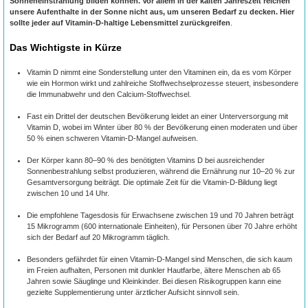
Sonneneinstrahlung bilden können. Vor allem in der kalten Jahreszeit reichen
unsere Aufenthalte in der Sonne nicht aus, um unseren Bedarf zu decken. Hier
sollte jeder auf Vitamin-D-haltige Lebensmittel zurückgreifen
.
Das Wichtigste in Kürze
Vitamin D nimmt eine Sonderstellung unter den Vitaminen ein, da es vom Körper
wie ein Hormon wirkt und zahlreiche Stoffwechselprozesse steuert, insbesondere
die Immunabwehr und den Calcium-Stoffwechsel.
Fast ein Drittel der deutschen Bevölkerung leidet an einer Unterversorgung mit
Vitamin D, wobei im Winter über 80 % der Bevölkerung einen moderaten und über
50 % einen schweren Vitamin-D-Mangel aufweisen.
Der Körper kann 80–90 % des benötigten Vitamins D bei ausreichender
Sonnenbestrahlung selbst produzieren, während die Ernährung nur 10–20 % zur
Gesamtversorgung beiträgt. Die optimale Zeit für die Vitamin-D-Bildung liegt
zwischen 10 und 14 Uhr.
Die empfohlene Tagesdosis für Erwachsene zwischen 19 und 70 Jahren beträgt
15 Mikrogramm (600 internationale Einheiten), für Personen über 70 Jahre erhöht
sich der Bedarf auf 20 Mikrogramm täglich.
Besonders gefährdet für einen Vitamin-D-Mangel sind Menschen, die sich kaum
im Freien aufhalten, Personen mit dunkler Hautfarbe, ältere Menschen ab 65
Jahren sowie Säuglinge und Kleinkinder. Bei diesen Risikogruppen kann eine
gezielte Supplementierung unter ärztlicher Aufsicht sinnvoll sein.