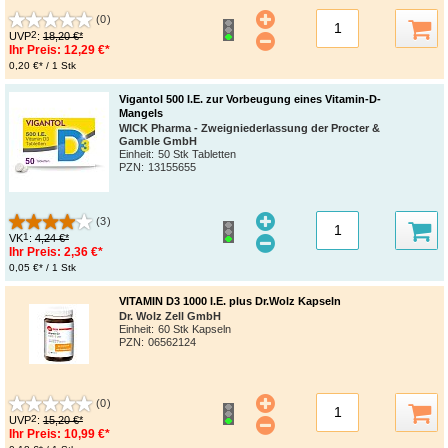
(0)
2
UVP
:
18,20 €*
Ihr Preis:
12,29 €*
0,20 €* / 1 Stk
Vigantol 500 I.E. zur Vorbeugung eines Vitamin-D-
Mangels
WICK Pharma - Zweigniederlassung der Procter &
Gamble GmbH
Einheit:
50 Stk Tabletten
PZN
:
13155655
(3)
1
VK
:
4,24 €*
Ihr Preis:
2,36 €*
0,05 €* / 1 Stk
VITAMIN D3 1000 I.E. plus Dr.Wolz Kapseln
Dr. Wolz Zell GmbH
Einheit:
60 Stk Kapseln
PZN
:
06562124
(0)
2
UVP
:
15,20 €*
Ihr Preis:
10,99 €*