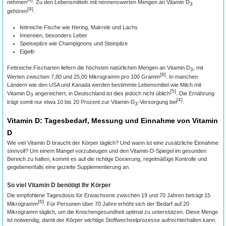
nehmen
. Zu den Lebensmitteln mit nennenswerten Mengen an Vitamin D
3
[9]
gehören
:
fettreiche Fische wie Hering, Makrele und Lachs
Innereien, besonders Leber
Speisepilze wie Champignons und Steinpilze
Eigelb
Fettreiche Fischarten liefern die höchsten natürlichen Mengen an Vitamin D
, mit
3
[8]
Werten zwischen 7,80 und 25,00 Mikrogramm pro 100 Gramm
. In manchen
Ländern wie den USA und Kanada werden bestimmte Lebensmittel wie Milch mit
[5]
Vitamin D
angereichert, in Deutschland ist dies jedoch nicht üblich
. Die Ernährung
3
[4]
trägt somit nur etwa 10 bis 20 Prozent zur Vitamin-D
-Versorgung bei
.
3
Vitamin D: Tagesbedarf, Messung und Einnahme von Vitamin
D
Wie viel Vitamin D braucht der Körper täglich? Und wann ist eine zusätzliche Einnahme
sinnvoll? Um einem Mangel vorzubeugen und den Vitamin-D-Spiegel im gesunden
Bereich zu halten, kommt es auf die richtige Dosierung, regelmäßige Kontrolle und
gegebenenfalls eine gezielte Supplementierung an.
So viel Vitamin D benötigt Ihr Körper
Die empfohlene Tagesdosis für Erwachsene zwischen 19 und 70 Jahren beträgt 15
[6]
Mikrogramm
. Für Personen über 70 Jahre erhöht sich der Bedarf auf 20
Mikrogramm täglich, um die Knochengesundheit optimal zu unterstützen. Diese Menge
ist notwendig, damit der Körper wichtige Stoffwechselprozesse aufrechterhalten kann.