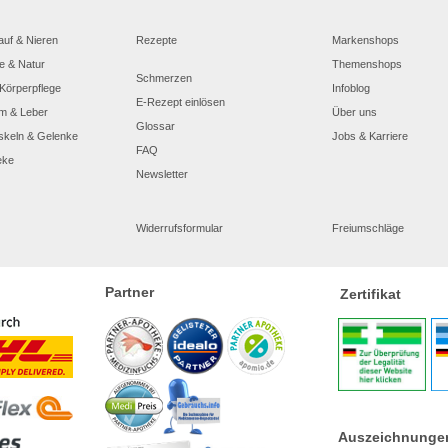
auf & Nieren
Rezepte
Markenshops
e & Natur
Themenshops
Schmerzen
Körperpflege
Infoblog
E-Rezept einlösen
m & Leber
Über uns
Glossar
skeln & Gelenke
Jobs & Karriere
FAQ
eke
Newsletter
Widerrufsformular
Freiumschläge
Partner
Zertifikat
Auszeichnunge