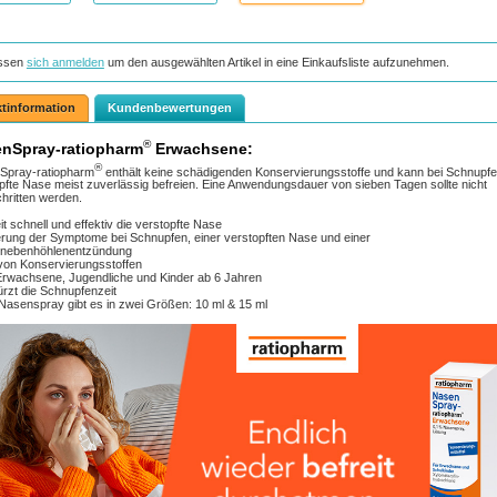
ssen
sich anmelden
um den ausgewählten Artikel in eine Einkaufsliste aufzunehmen.
tinformation
Kundenbewertungen
®
nSpray-ratiopharm
Erwachsene:
®
Spray-ratiopharm
enthält keine schädigenden Konservierungsstoffe und kann bei Schnupfe
pfte Nase meist zuverlässig befreien. Eine Anwendungsdauer von sieben Tagen sollte nicht
hritten werden.
eit schnell und effektiv die verstopfte Nase
erung der Symptome bei Schnupfen, einer verstopften Nase und einer
nebenhöhlenentzündung
 von Konservierungsstoffen
Erwachsene, Jugendliche und Kinder ab 6 Jahren
ürzt die Schnupfenzeit
Nasenspray gibt es in zwei Größen: 10 ml & 15 ml