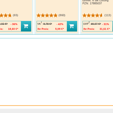
Einheit:
6 Stk Lösung
PZN
:
17885037
(65)
(860)
(113)
1
2
VK
:
UVP
:
8,92 €*
8,78 €*
46,07 €*
36%
42%
31%
is:
18,60 €*
Ihr Preis:
5,09 €*
Ihr Preis:
31,61 €*