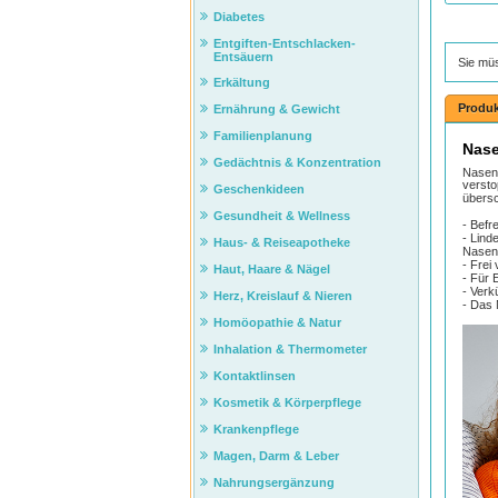
Diabetes
Entgiften-Entschlacken-
Entsäuern
Sie mü
Erkältung
Produk
Ernährung & Gewicht
Familienplanung
Nase
Gedächtnis & Konzentration
Nasen
versto
Geschenkideen
übersc
Gesundheit & Wellness
- Befr
- Lind
Haus- & Reiseapotheke
Nasen
- Frei
Haut, Haare & Nägel
- Für 
- Verk
Herz, Kreislauf & Nieren
- Das 
Homöopathie & Natur
Inhalation & Thermometer
Kontaktlinsen
Kosmetik & Körperpflege
Krankenpflege
Magen, Darm & Leber
Nahrungsergänzung