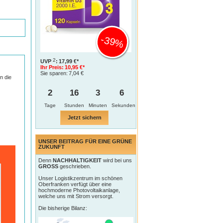
-39%
2
UVP
:
17,99 €*
Ihr Preis:
10,95 €*
Sie sparen:
7,04 €
n die
2
16
3
5
Tage
Jetzt sichern
UNSER BEITRAG FÜR EINE GRÜNE
ZUKUNFT
Denn
NACHHALTIGKEIT
wird bei uns
GROSS
geschrieben.
Unser Logistikzentrum im schönen
Oberfranken verfügt über eine
hochmoderne Photovoltaikanlage,
welche uns mit Strom versorgt.
Die bisherige Bilanz: