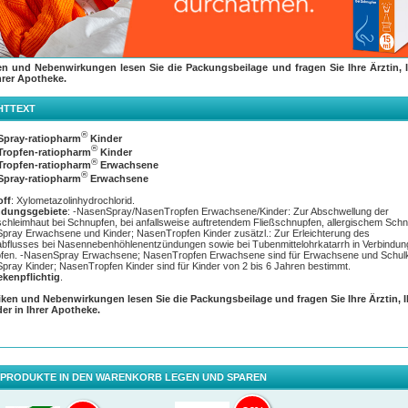
en und Nebenwirkungen lesen Sie die Packungsbeilage und fragen Sie Ihre Ärztin, I
hrer Apotheke.
®
 Hilfe bei Schnupfen: NasenSpray-ratiopharm
HTTEXT
delwetter, erkältete Kollegen oder einfach niesende Mitreisende im Bus – die
kmöglichkeiten für eine Erkältung lauern überall. Eine Erkältung kündigt sich meist durch ein
®
lnde Nase, zunehmendem Niesreiz und plötzliche Abgeschlagenheit an.
pray-ratiopharm
Kinder
®
ropfen-ratiopharm
Kinder
ner Erkältung mit Schnupfen helfen viel Ruhe, ausreichend Flüssigkeit und erholsamer Schlaf
®
ropfen-ratiopharm
Erwachsene
 das Einschlafen fällt vielen Schnupfengeplagten schwer, wenn die Nase verstopft ist oder s
®
pray-ratiopharm
Erwachsene
 Ein abschwellendes Nasenspray kann die verstopfte Nase befreien und so den erholsamen S
ichen.
off
: Xylometazolinhydrochlorid.
dungsgebiete
: -NasenSpray/NasenTropfen Erwachsene/Kinder: Zur Abschwellung der
d es in der Nacht zu einem ruhigeren Schlaf beiträgt, unterstützt es tagsüber die Linderung
hleimhaut bei Schnupfen, bei anfallsweise auftretendem Fließschnupfen, allergischem Schn
me, indem es für freies Durchatmen und Sekretabfluss sorgt. Aufgrund des verbesserten
pray Erwachsene und Kinder; NasenTropfen Kinder zusätzl.: Zur Erleichterung des
abflusses reduziert sich das Risiko einer Nasennebenhöhlenentzündung. Zudem kann
bflusses bei Nasennebenhöhlenentzündungen sowie bei Tubenmittelohrkatarrh in Verbindun
®
Spray-ratiopharm
die Schnupfenzeit verkürzen. Das Spray ist frei von schädlichen
fen. -NasenSpray Erwachsene; NasenTropfen Erwachsene sind für Erwachsene und Schulki
vierungsstoffen.
ray Kinder; NasenTropfen Kinder sind für Kinder von 2 bis 6 Jahren bestimmt.
kenpflichtig
.
ltbarkeit beträgt nach Anbruch 6 Monate.
iken und Nebenwirkungen lesen Sie die Packungsbeilage und fragen Sie Ihre Ärztin, 
der in Ihrer Apotheke.
 PRODUKTE IN DEN WARENKORB LEGEN UND SPAREN