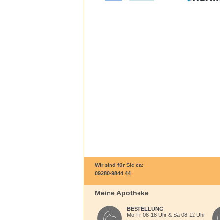
Wir sind für Sie da:
09280-9844 44
Meine Apotheke
BESTELLUNG
Mo-Fr 08-18 Uhr & Sa 08-12 Uhr