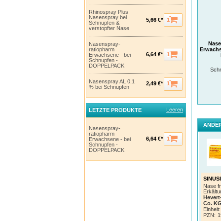
Rhinospray Plus
Nasenspray bei
1
5,66 €*
Schnupfen &
verstopfter Nase
Nase
Nasenspray-
Erwachs
ratiopharm
1
6,64 €*
Erwachsene - bei
Schnupfen -
DOPPELPACK
Schn
Endli
Nasenspray AL 0,1
1
2,49 €*
Es gib
% bei Schnupfen
zuverl
befrei
Leeren
LETZTE PRODUKTE
Bei de
oder m
vermi
ANDER
Nasenspray-
Nasens
ratiopharm
1
6,64 €*
Erwachsene - bei
Schnupfen -
DOPPELPACK
SINUSI
Nase fr
Erkältu
Hevert
Co. K
Einheit:
PZN
:
1