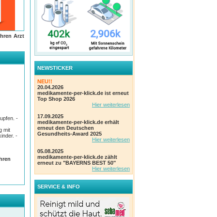
hren Arzt
e
NEWSTICKER
NEU!!
. Doch
20.04.2026
tändig
medikamente-per-klick.de ist erneut
chlaf
Top Shop 2026
Hier weiterlesen
 der
17.09.2025
upfen. -
medikamente-per-klick.de erhält
erneut den Deutschen
g mit
Gesundheits-Award 2025
nder. -
Hier weiterlesen
05.08.2025
medikamente-per-klick.de zählt
Ihren
erneut zu "BAYERNS BEST 50"
Hier weiterlesen
SERVICE & INFO