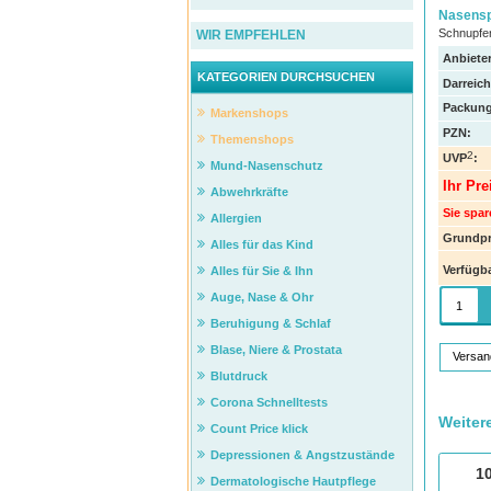
Nasensp
Schnupfen
WIR EMPFEHLEN
Anbieter
KATEGORIEN DURCHSUCHEN
Darreic
Packung
Markenshops
PZN
:
Themenshops
2
UVP
:
Mund-Nasenschutz
Ihr Pre
Abwehrkräfte
Sie spar
Allergien
Grundpr
Alles für das Kind
Verfügba
Alles für Sie & Ihn
Auge, Nase & Ohr
Beruhigung & Schlaf
Blase, Niere & Prostata
Versan
Blutdruck
Corona Schnelltests
Weiter
Count Price klick
Depressionen & Angstzustände
1
Dermatologische Hautpflege