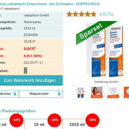
ray-ratiopharm Erwachsene - bei Schnupfen - DOPPELPACK
? ratiopharm!
4.9
(71)
:
ratiopharm GmbH
hungsform:
Nasenspray
sgröße:
2X15
ml
81004356
15,00 €*
is:
6,64 €*
en:
8,36 €
(
56%
)
eis:
221,33 €* / 1 l
rkeit:
Zum Warenkorb hinzufügen
Abbildung ähnlich
dkosten
Beipackzettel
e Packungsgrößen
54%
54%
56%
0
ml
15
ml
2X15
ml