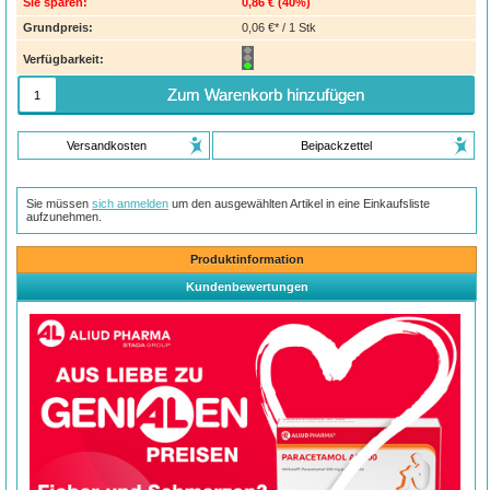
Sie sparen:
0,86 €
(
40%
)
Grundpreis:
0,06 €* / 1 Stk
Verfügbarkeit:
Zum Warenkorb hinzufügen
Versandkosten
Beipackzettel
Sie müssen
sich anmelden
um den ausgewählten Artikel in eine Einkaufsliste
aufzunehmen.
Produktinformation
Kundenbewertungen