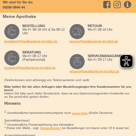
Wir sind für Sie da:
09280-9844 44
Meine Apotheke
BESTELLUNG
RETOUR
Mo-Fr 08-18 Uhr & Sa 08-12
Mo-Fr 08-16 Uhr
Uhr
bestellung@medikamente-per-klick.de
retoure@medikamente-per-klick.de
BERATUNG
Mo-Fr 08-17 Uhr
SERVICEMANAGEMENT
(Fachpersonal)
Mo-Fr 09-17 Uhr
beratung@medikamente-per-klick.de
versand@medikamente-per-klick.de
(Telefonkosten sind abhängig von Telefonanbieter und -tarif)
Bitte halten Sie bei allen Anfragen oder Bestellvorgängen Ihre Kundennummer für uns
bereit.
Haben Sie bitte auch dafür Verständnis, dass wir aus Datenschutzgründen Auskünfte nur
an Sie persönlich geben dürfen.
Hinweis
1
Unverbindlicher Apothekenverkaufspreis nach
Lauer-Taxe
(Große Deutsche
Spezialitätentaxe)
2
Unverbindliche Preisempfehlung des Herstellers
* Preise inkl. MwSt., zzgl.
Versandkosten
bei Bestellungen im Inland unter 15
€
sowie bei
Auslandsbestellungen.