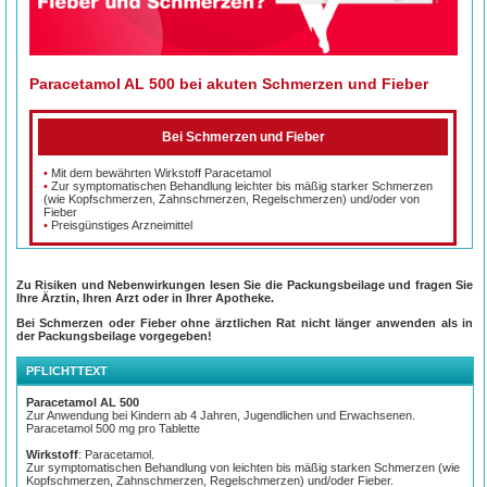
Paracetamol AL 500 bei akuten Schmerzen und Fieber
Bei Schmerzen und Fieber
•
Mit dem bewährten Wirkstoff Paracetamol
•
Zur symptomatischen Behandlung leichter bis mäßig starker Schmerzen
(wie Kopfschmerzen, Zahnschmerzen, Regelschmerzen) und/oder von
Fieber
•
Preisgünstiges Arzneimittel
Zu Risiken und Nebenwirkungen lesen Sie die Packungsbeilage und fragen Sie
Bewährtes Schmerzmittel
Ihre Ärztin, Ihren Arzt oder in Ihrer Apotheke.
Bei Schmerzen oder Fieber ohne ärztlichen Rat nicht länger anwenden als in
der Packungsbeilage vorgegeben!
Schmerzen sind eines der häufigsten Symptome und können viele verschiedene
Ursachen haben. Von Kopfschmerzen sind in Deutschland pro Jahr etwa 67%
der Frauen betroffen, bei den Männern immerhin 52%.* Im Zusammenhang mit
PFLICHTTEXT
Hals- und Gliederschmerzen sowie Fieber sind Kopfschmerzen typische
Beschwerden im Rahmen einer Erkältung. Zu den häufigsten Schmerzen zählen
Paracetamol AL 500
außerdem Rückenschmerzen sowie Regelschmerzen.
Zur Anwendung bei Kindern ab 4 Jahren, Jugendlichen und Erwachsenen.
Paracetamol 500 mg pro Tablette
Zur Behandlung von Schmerzen und Fieber hat sich der Wirkstoff Paracetamol
bewährt.
Wirkstoff
: Paracetamol.
Zur symptomatischen Behandlung von leichten bis mäßig starken Schmerzen (wie
Kopfschmerzen, Zahnschmerzen, Regelschmerzen) und/oder Fieber.