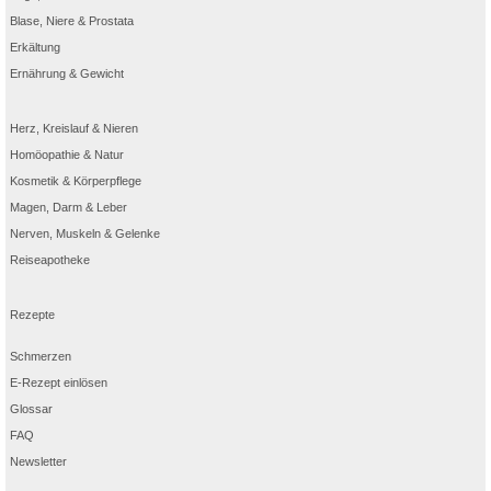
Es empfiehlt sich, bei der Anwendung von PARACETAMOL AL 500 während der
Blase, Niere & Prostata
Schwangerschaft und Stillzeit den Arzt oder Apotheker um Rat zu fragen.
PARACETAMOL AL 500 sollte während der Schwangerschaft nicht über längere
Erkältung
Zeit, in hohen Dosen oder in Kombination mit anderen Arzneimitteln eingenommen
werden.
Ernährung & Gewicht
Paracetamol geht in die Muttermilch über. Da nachteilige Folgen für den Säugling
bisher nicht bekannt geworden sind, wird eine Unterbrechung des Stillens in der
Regel nicht erforderlich sein.
Herz, Kreislauf & Nieren
Es empfiehlt sich, bei der Anwendung von PARACETAMOL AL 500 während der
Schwangerschaft und Stillzeit den Arzt oder Apotheker um Rat zu fragen.
Homöopathie & Natur
PARACETAMOL AL 500 sollte während der Schwangerschaft nicht über längere
Zeit, in hohen Dosen oder in Kombination mit anderen Arzneimitteln eingenommen
Kosmetik & Körperpflege
werden.
Magen, Darm & Leber
Paracetamol geht in die Muttermilch über. Da nachteilige Folgen für den Säugling
bisher nicht bekannt geworden sind, wird eine Unterbrechung des Stillens in der
Nerven, Muskeln & Gelenke
Regel nicht erforderlich sein.
Reiseapotheke
Bildquellen: istockphoto.com/mihailomilovanovic, istockphoto.com/Cecilie_Arcurs,
istockphoto.com/Deagreez, istockphoto.com/fizkes
Rezepte
Schmerzen
E-Rezept einlösen
Glossar
FAQ
Newsletter