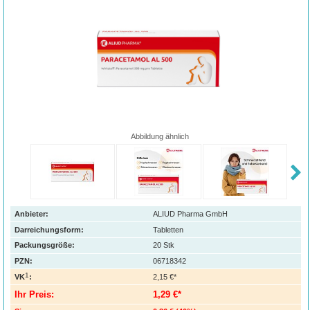
Abbildung ähnlich
Anbieter:
ALIUD Pharma GmbH
Darreichungsform:
Tabletten
Packungsgröße:
20
Stk
PZN
:
06718342
1
VK
:
2,15 €*
Ihr Preis:
1,29 €*