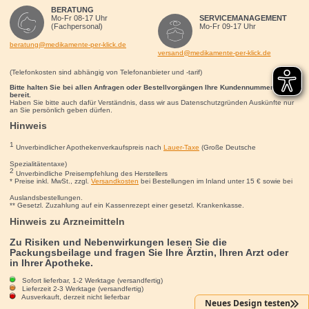
BERATUNG
Mo-Fr 08-17 Uhr
SERVICEMANAGEMENT
(Fachpersonal)
Mo-Fr 09-17 Uhr
beratung@medikamente-per-klick.de
versand@medikamente-per-klick.de
(Telefonkosten sind abhängig von Telefonanbieter und -tarif)
Bitte halten Sie bei allen Anfragen oder Bestellvorgängen Ihre Kundennummer für uns
bereit.
Haben Sie bitte auch dafür Verständnis, dass wir aus Datenschutzgründen Auskünfte nur
an Sie persönlich geben dürfen.
Hinweis
1
Unverbindlicher Apothekenverkaufspreis nach
Lauer-Taxe
(Große Deutsche
Spezialitätentaxe)
2
Unverbindliche Preisempfehlung des Herstellers
* Preise inkl. MwSt., zzgl.
Versandkosten
bei Bestellungen im Inland unter 15
€
sowie bei
Auslandsbestellungen.
** Gesetzl. Zuzahlung auf ein Kassenrezept einer gesetzl. Krankenkasse.
Hinweis zu Arzneimitteln
Zu Risiken und Nebenwirkungen lesen Sie die
Packungsbeilage und fragen Sie Ihre Ärztin, Ihren Arzt oder
in Ihrer Apotheke.
Sofort lieferbar, 1-2 Werktage (versandfertig)
Lieferzeit 2-3 Werktage (versandfertig)
Ausverkauft, derzeit nicht lieferbar
Neues Design testen