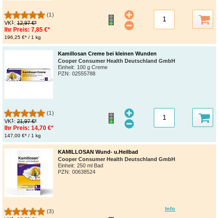
(1)
1
VK
:
12,97 €*
Ihr Preis:
7,85 €*
196,25 €* / 1 kg
Kamillosan Creme bei kleinen Wunden
Cooper Consumer Health Deutschland GmbH
Einheit:
100 g Creme
PZN
:
02555788
(1)
1
VK
:
21,97 €*
Ihr Preis:
14,70 €*
147,00 €* / 1 kg
KAMILLOSAN Wund- u.Heilbad
Cooper Consumer Health Deutschland GmbH
Einheit:
250 ml Bad
PZN
:
00638524
Info
(3)