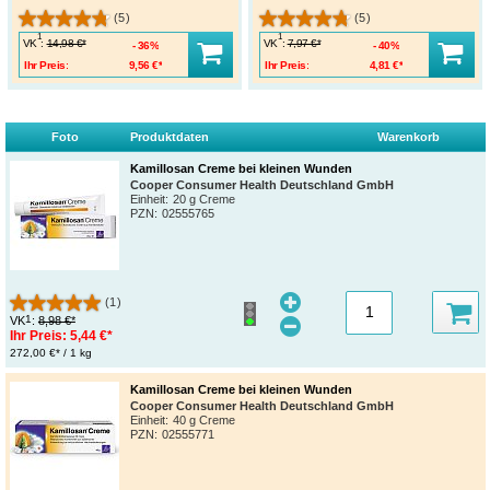
(5)
(5)
1
1
VK
:
VK
:
14,98 €*
7,97 €*
36%
40%
Ihr Preis:
9,56 €*
Ihr Preis:
4,81 €*
Foto
Produktdaten
Warenkorb
Kamillosan Creme bei kleinen Wunden
Cooper Consumer Health Deutschland GmbH
Einheit:
20 g Creme
PZN
:
02555765
(1)
1
VK
:
8,98 €*
Ihr Preis:
5,44 €*
272,00 €* / 1 kg
Kamillosan Creme bei kleinen Wunden
Cooper Consumer Health Deutschland GmbH
Einheit:
40 g Creme
PZN
:
02555771