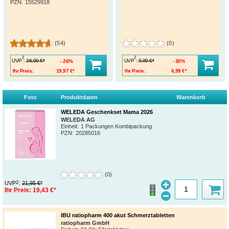
PZN
:
15529918
(54)
(0)
2
2
UVP
:
UVP
:
26,90 €*
9,99 €*
26%
30%
Ihr Preis:
19,97 €*
Ihr Preis:
6,99 €*
Foto
Produktdaten
Warenkorb
WELEDA Geschenkset Mama 2026
WELEDA AG
Einheit:
1 Packungen Kombipackung
PZN
:
20285016
(0)
2
UVP
:
21,95 €*
Ihr Preis:
19,43 €*
IBU ratiopharm 400 akut Schmerztabletten
ratiopharm GmbH