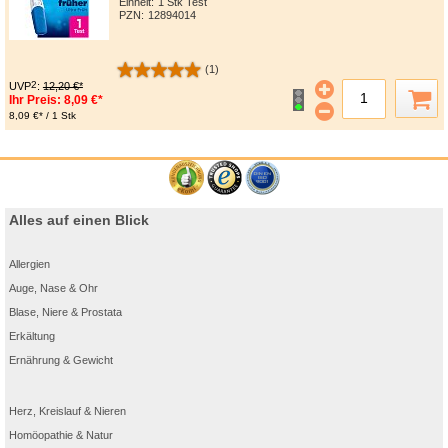
Einheit:
1 Stk Test
PZN
:
12894014
(1)
2
UVP
:
12,20 €*
Ihr Preis:
8,09 €*
8,09 €* / 1 Stk
Alles auf einen Blick
Allergien
Auge, Nase & Ohr
Blase, Niere & Prostata
Erkältung
Ernährung & Gewicht
Herz, Kreislauf & Nieren
Homöopathie & Natur