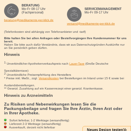
BERATUNG
Mo-Fr 08-17 Uhr
SERVICEMANAGEMENT
(Fachpersonal)
Mo-Fr 09-17 Uhr
beratung@medikamente-per-klick.de
versand@medikamente-per-klick.de
(Telefonkosten sind abhängig von Telefonanbieter und -tarif)
Bitte halten Sie bei allen Anfragen oder Bestellvorgängen Ihre Kundennummer für uns
bereit.
Haben Sie bitte auch dafür Verständnis, dass wir aus Datenschutzgründen Auskünfte nur
an Sie persönlich geben dürfen.
Hinweis
1
Unverbindlicher Apothekenverkaufspreis nach
Lauer-Taxe
(Große Deutsche
Spezialitätentaxe)
2
Unverbindliche Preisempfehlung des Herstellers
* Preise inkl. MwSt., zzgl.
Versandkosten
bei Bestellungen im Inland unter 15
€
sowie bei
Auslandsbestellungen.
** Gesetzl. Zuzahlung auf ein Kassenrezept einer gesetzl. Krankenkasse.
Hinweis zu Arzneimitteln
Zu Risiken und Nebenwirkungen lesen Sie die
Packungsbeilage und fragen Sie Ihre Ärztin, Ihren Arzt oder
in Ihrer Apotheke.
Sofort lieferbar, 1-2 Werktage (versandfertig)
Lieferzeit 2-3 Werktage (versandfertig)
Ausverkauft, derzeit nicht lieferbar
Neues Design testen