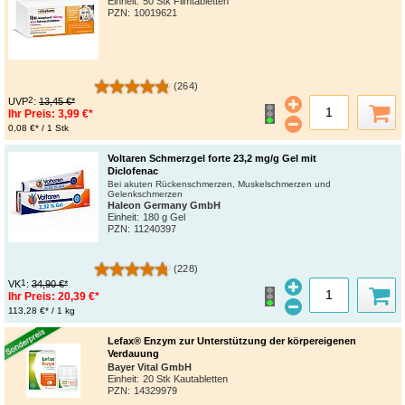
Einheit:
50 Stk Filmtabletten
PZN
:
10019621
(264)
2
UVP
:
13,45 €*
Ihr Preis:
3,99 €*
0,08 €* / 1 Stk
Voltaren Schmerzgel forte 23,2 mg/g Gel mit
Diclofenac
Bei akuten Rückenschmerzen, Muskelschmerzen und
Gelenkschmerzen
Haleon Germany GmbH
Einheit:
180 g Gel
PZN
:
11240397
(228)
1
VK
:
34,90 €*
Ihr Preis:
20,39 €*
113,28 €* / 1 kg
Lefax® Enzym zur Unterstützung der körpereigenen
Verdauung
Bayer Vital GmbH
Einheit:
20 Stk Kautabletten
PZN
:
14329979