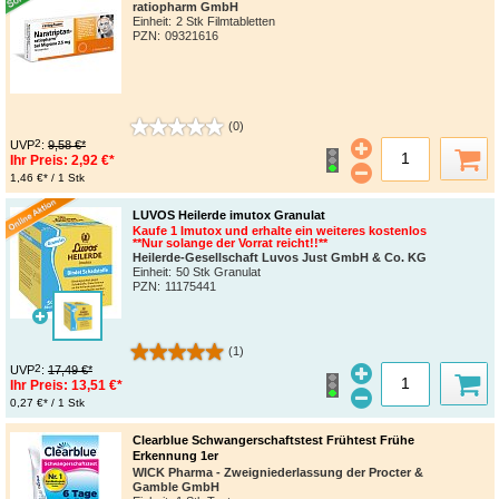
ratiopharm GmbH
Einheit:
2 Stk Filmtabletten
PZN
:
09321616
(0)
2
UVP
:
9,58 €*
Ihr Preis:
2,92 €*
1,46 €* / 1 Stk
LUVOS Heilerde imutox Granulat
Kaufe 1 Imutox und erhalte ein weiteres kostenlos
**Nur solange der Vorrat reicht!!**
Heilerde-Gesellschaft Luvos Just GmbH & Co. KG
Einheit:
50 Stk Granulat
PZN
:
11175441
(1)
2
UVP
:
17,49 €*
Ihr Preis:
13,51 €*
0,27 €* / 1 Stk
Clearblue Schwangerschaftstest Frühtest Frühe
Erkennung 1er
WICK Pharma - Zweigniederlassung der Procter &
Gamble GmbH