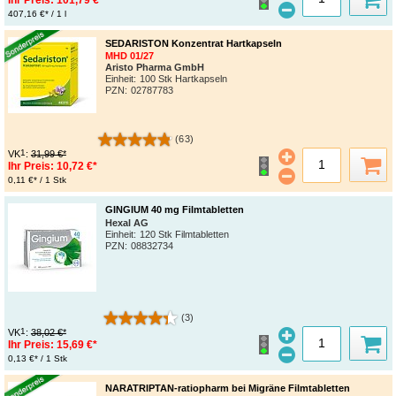
Ihr Preis:
101,79 €*
407,16 €* / 1 l
SEDARISTON Konzentrat Hartkapseln
MHD 01/27
Aristo Pharma GmbH
Einheit:
100 Stk Hartkapseln
PZN
:
02787783
(63)
1
VK
:
31,99 €*
Ihr Preis:
10,72 €*
0,11 €* / 1 Stk
GINGIUM 40 mg Filmtabletten
Hexal AG
Einheit:
120 Stk Filmtabletten
PZN
:
08832734
(3)
1
VK
:
38,02 €*
Ihr Preis:
15,69 €*
0,13 €* / 1 Stk
NARATRIPTAN-ratiopharm bei Migräne Filmtabletten