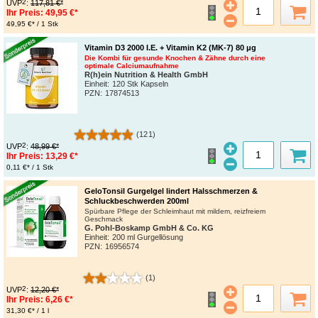
2
UVP
:
117,81 €*
Ihr Preis:
49,95 €*
49,95 €* / 1 Stk
Vitamin D3 2000 I.E. + Vitamin K2 (MK-7) 80 μg
Die Kombi für gesunde Knochen & Zähne durch eine
optimale Calciumaufnahme
R(h)ein Nutrition & Health GmbH
Einheit:
120 Stk Kapseln
PZN
:
17874513
(121)
2
UVP
:
48,99 €*
Ihr Preis:
13,29 €*
0,11 €* / 1 Stk
GeloTonsil Gurgelgel lindert Halsschmerzen &
Schluckbeschwerden 200ml
Spürbare Pflege der Schleimhaut mit mildem, reizfreiem
Geschmack
G. Pohl-Boskamp GmbH & Co. KG
Einheit:
200 ml Gurgellösung
PZN
:
16956574
(1)
2
UVP
:
12,20 €*
Ihr Preis:
6,26 €*
31,30 €* / 1 l