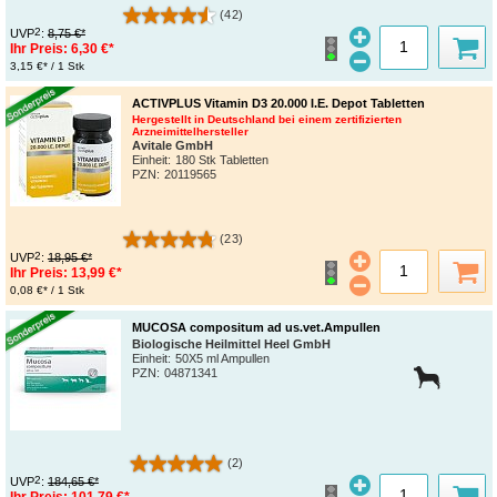
(42)
2
UVP
:
8,75 €*
Ihr Preis:
6,30 €*
3,15 €* / 1 Stk
ACTIVPLUS Vitamin D3 20.000 I.E. Depot Tabletten
Hergestellt in Deutschland bei einem zertifizierten
Arzneimittelhersteller
Avitale GmbH
Einheit:
180 Stk Tabletten
PZN
:
20119565
(23)
2
UVP
:
18,95 €*
Ihr Preis:
13,99 €*
0,08 €* / 1 Stk
MUCOSA compositum ad us.vet.Ampullen
Biologische Heilmittel Heel GmbH
Einheit:
50X5 ml Ampullen
PZN
:
04871341
(2)
2
UVP
:
184,65 €*