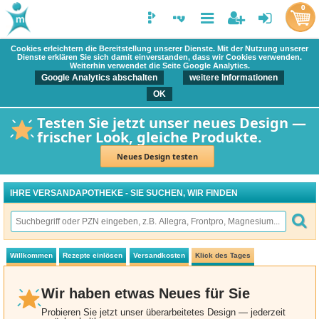
0
Cookies erleichtern die Bereitstellung unserer Dienste. Mit der Nutzung unserer
Dienste erklären Sie sich damit einverstanden, dass wir Cookies verwenden.
Weiterhin verwendet die Seite Google Analytics.
Google Analytics abschalten
weitere Informationen
OK
Testen Sie jetzt unser neues Design —
frischer Look, gleiche Produkte.
Neues Design testen
IHRE VERSANDAPOTHEKE - SIE SUCHEN, WIR FINDEN
Willkommen
Rezepte einlösen
Versandkosten
Klick des Tages
Wir haben etwas Neues für Sie
Probieren Sie jetzt unser überarbeitetes Design — jederzeit