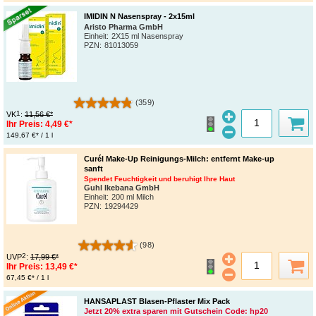
IMIDIN N Nasenspray - 2x15ml
Aristo Pharma GmbH
Einheit:
2X15 ml Nasenspray
PZN
:
81013059
(359)
1
VK
:
11,56 €*
Ihr Preis:
4,49 €*
149,67 €* / 1 l
Curél Make-Up Reinigungs-Milch: entfernt Make-up
sanft
Spendet Feuchtigkeit und beruhigt Ihre Haut
Guhl Ikebana GmbH
Einheit:
200 ml Milch
PZN
:
19294429
(98)
2
UVP
:
17,99 €*
Ihr Preis:
13,49 €*
67,45 €* / 1 l
HANSAPLAST Blasen-Pflaster Mix Pack
Jetzt 20% extra sparen mit Gutschein Code: hp20