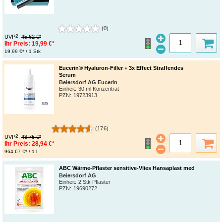
(0)
2
UVP
:
45,62 €*
Ihr Preis:
19,99 €*
19,99 €* / 1 Stk
Eucerin® Hyaluron-Filler + 3x Effect Straffendes
Serum
Beiersdorf AG Eucerin
Einheit:
30 ml Konzentrat
PZN
:
19723913
(176)
2
UVP
:
43,75 €*
Ihr Preis:
28,94 €*
964,67 €* / 1 l
ABC Wärme-Pflaster sensitive-Vlies Hansaplast med
Beiersdorf AG
Einheit:
2 Stk Pflaster
PZN
:
19690272