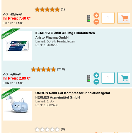
(1)
1
VK
:
12,69 €*
Ihr Preis:
7,40 €*
0,37 €* / 1 Stk
IBUARISTO akut 400 mg Filmtabletten
Aristo Pharma GmbH
Einheit:
50 Stk Filmtabletten
PZN
:
16160295
(218)
1
VK
:
7,96 €*
Ihr Preis:
2,89 €*
0,06 €* / 1 Stk
OMRON Nami Cat Kompressor-Inhalationsgerät
HERMES Arzneimittel GmbH
Einheit:
1 Stk
PZN
:
16382498
(0)