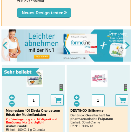
zurückschaltbar.
Neues Design testen
Magnesium 400 Direkt Orange zum
DENTINOX Stillcreme
Erhalt der Muskelfunktion
Dentinox Gesellschaft für
pharmazeutische Präparate
Zur Verringerung von Müdigkeit und
Einheit:
30 ml Creme
Ermüdung. Nur 1 x täglich!
PZN
:
19144718
Avitale GmbH
Einheit:
100X2.1 g Granulat