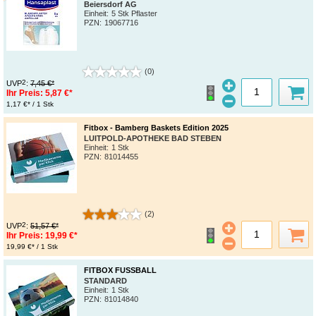
Beiersdorf AG
Einheit:
5 Stk Pflaster
PZN
:
19067716
(0)
2
UVP
:
7,45 €*
Ihr Preis:
5,87 €*
1,17 €* / 1 Stk
Fitbox - Bamberg Baskets Edition 2025
LUITPOLD-APOTHEKE BAD STEBEN
Einheit:
1 Stk
PZN
:
81014455
(2)
2
UVP
:
51,57 €*
Ihr Preis:
19,99 €*
19,99 €* / 1 Stk
FITBOX FUSSBALL
STANDARD
Einheit:
1 Stk
PZN
:
81014840