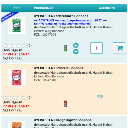
Foto
Produktdaten
Warenkorb
XYLINETTEN Pfefferminze Bonbons
++ ACHTUNG ++ max. Lagertemperatur: 20 C° ++
Kein Versand an Packstationen möglich!
dentorado Handelsgesellschaft m.b.H. Harald Kaiser
Einheit:
60 g Bonbons
PZN
:
10047304
(0)
2
UVP
:
3,95 €*
Ihr Preis:
3,56 €*
59,33 €* / 1 kg
XYLINETTEN Himbeere Bonbons
dentorado Handelsgesellschaft m.b.H. Harald Kaiser
Einheit:
60 g Bonbons
PZN
:
10047310
Info
(0)
2
UVP
:
3,95 €*
Ihr Preis:
3,56 €*
59,33 €* / 1 kg
XYLINETTEN Orange Ingwer Bonbons
dentorado Handelsgesellschaft m.b.H. Harald Kaiser