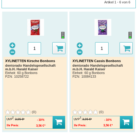
Artikel 1 - 6 von 6
XYLINETTEN Kirsche Bonbons
XYLINETTEN Cassis Bonbons
dentorado Handelsgesellschaft
dentorado Handelsgesellschaft
m.b.H. Harald Kaiser
m.b.H. Harald Kaiser
Einheit:
60 g Bonbons
Einheit:
60 g Bonbons
PZN
:
10258722
PZN
:
10084133
(0)
(0)
2
2
UVP
:
UVP
:
3,95 €*
3,95 €*
10%
10%
Ihr Preis:
3,56 €*
Ihr Preis:
3,56 €*