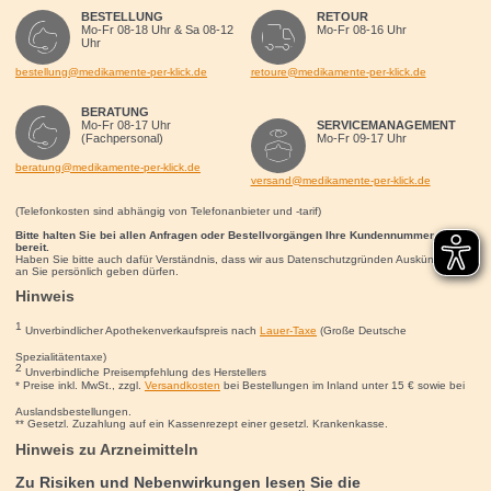
BESTELLUNG
RETOUR
Mo-Fr 08-18 Uhr & Sa 08-12
Mo-Fr 08-16 Uhr
Uhr
bestellung@medikamente-per-klick.de
retoure@medikamente-per-klick.de
BERATUNG
Mo-Fr 08-17 Uhr
SERVICEMANAGEMENT
(Fachpersonal)
Mo-Fr 09-17 Uhr
beratung@medikamente-per-klick.de
versand@medikamente-per-klick.de
(Telefonkosten sind abhängig von Telefonanbieter und -tarif)
Bitte halten Sie bei allen Anfragen oder Bestellvorgängen Ihre Kundennummer für uns
bereit.
Haben Sie bitte auch dafür Verständnis, dass wir aus Datenschutzgründen Auskünfte nur
an Sie persönlich geben dürfen.
Hinweis
1
Unverbindlicher Apothekenverkaufspreis nach
Lauer-Taxe
(Große Deutsche
Spezialitätentaxe)
2
Unverbindliche Preisempfehlung des Herstellers
* Preise inkl. MwSt., zzgl.
Versandkosten
bei Bestellungen im Inland unter 15
€
sowie bei
Auslandsbestellungen.
** Gesetzl. Zuzahlung auf ein Kassenrezept einer gesetzl. Krankenkasse.
Hinweis zu Arzneimitteln
Zu Risiken und Nebenwirkungen lesen Sie die