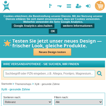
0
Cookies erleichtern die Bereitstellung unserer Dienste. Mit der Nutzung unserer
Dienste erklären Sie sich damit einverstanden, dass wir Cookies verwenden.
Weiterhin verwendet die Seite Google Analytics.
Google Analytics abschalten
weitere Informationen
OK
Testen Sie jetzt unser neues Design —
frischer Look, gleiche Produkte.
Neues Design testen
IHRE VERSANDAPOTHEKE - SIE SUCHEN, WIR FINDEN
Startseite
Themenshops
Xylit - gesunde Zähne
Xylit - gesunde Zähne
Sortieren nach:
Filtern nach: