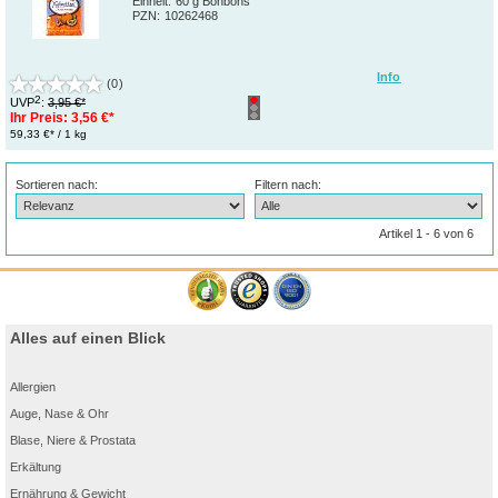
Einheit:
60 g Bonbons
PZN
:
10262468
Info
(0)
2
UVP
:
3,95 €*
Ihr Preis:
3,56 €*
59,33 €* / 1 kg
Sortieren nach:
Filtern nach:
Artikel 1 - 6 von 6
Alles auf einen Blick
Allergien
Auge, Nase & Ohr
Blase, Niere & Prostata
Erkältung
Ernährung & Gewicht