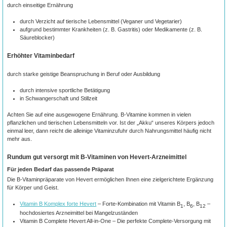
durch einseitige Ernährung
durch Verzicht auf tierische Lebensmittel (Veganer und Vegetarier)
aufgrund bestimmter Krankheiten (z. B. Gastritis) oder Medikamente (z. B.
Säureblocker)
Erhöhter Vitaminbedarf
durch starke geistige Beanspruchung in Beruf oder Ausbildung
durch intensive sportliche Betätigung
in Schwangerschaft und Stillzeit
Achten Sie auf eine ausgewogene Ernährung. B-Vitamine kommen in vielen
pflanzlichen und tierischen Lebensmitteln vor. Ist der „Akku“ unseres Körpers jedoch
einmal leer, dann reicht die alleinige Vitaminzufuhr durch Nahrungsmittel häufig nicht
mehr aus.
Rundum gut versorgt mit B-Vitaminen von Hevert-Arzneimittel
Für jeden Bedarf das passende Präparat
Die B-Vitaminpräparate von Hevert ermöglichen Ihnen eine zielgerichtete Ergänzung
für Körper und Geist.
Vitamin B Komplex forte Hevert
– Forte-Kombination mit Vitamin B
, B
, B
–
1
6
12
hochdosiertes Arzneimittel bei Mangelzuständen
Vitamin B Complete Hevert All-in-One – Die perfekte Complete-Versorgung mit