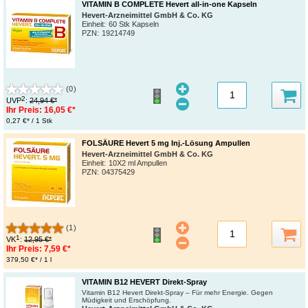
VITAMIN B COMPLETE Hevert all-in-one Kapseln
Hevert-Arzneimittel GmbH & Co. KG
Einheit:
60 Stk Kapseln
PZN
:
19214749
(0)
2
UVP
:
24,94 €*
Ihr Preis:
16,05 €*
0,27 €* / 1 Stk
FOLSÄURE Hevert 5 mg Inj.-Lösung Ampullen
Hevert-Arzneimittel GmbH & Co. KG
Einheit:
10X2 ml Ampullen
PZN
:
04375429
(1)
1
VK
:
12,95 €*
Ihr Preis:
7,59 €*
379,50 €* / 1 l
VITAMIN B12 HEVERT Direkt-Spray
Vitamin B12 Hevert Direkt-Spray – Für mehr Energie. Gegen
Müdigkeit und Erschöpfung.