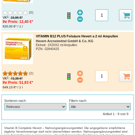
(0)
1
VK
:
19,96 €*
Ihr Preis:
12,40 €*
620,00 €* / 1 l
VITAMIN B12 PLUS Folsäure Hevert a 2 ml Ampullen
Hevert-Arzneimittel GmbH & Co. KG
Einheit:
2X20X2 ml Ampullen
PZN
:
02840425
(2)
1
VK
:
73,38 €*
Ihr Preis:
51,93 €*
649,13 €* / 1 l
Sortieren nach:
Filtern nach:
Artikel 1 - 9 von 9
Vitamin B Complete Hevert – Nahrungsergänzungsmittel. Die angegebene empfohlene
tägliche Verzehrsmenge darf nicht überschritten werden. Nahrungsergänzungsmittel sind