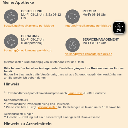
Meine Apotheke
BESTELLUNG
RETOUR
Mo-Fr 08-18 Uhr & Sa 08-12
Mo-Fr 08-16 Uhr
Uhr
bestellung@medikamente-per-klick.de
retoure@medikamente-per-klick.de
BERATUNG
Mo-Fr 08-17 Uhr
SERVICEMANAGEMENT
(Fachpersonal)
Mo-Fr 09-17 Uhr
beratung@medikamente-per-klick.de
versand@medikamente-per-klick.de
(Telefonkosten sind abhängig von Telefonanbieter und -tarif)
Bitte halten Sie bei allen Anfragen oder Bestellvorgängen Ihre Kundennummer für uns
bereit.
Haben Sie bitte auch dafür Verständnis, dass wir aus Datenschutzgründen Auskünfte nur
an Sie persönlich geben dürfen.
Hinweis
1
Unverbindlicher Apothekenverkaufspreis nach
Lauer-Taxe
(Große Deutsche
Spezialitätentaxe)
2
Unverbindliche Preisempfehlung des Herstellers
* Preise inkl. MwSt., zzgl.
Versandkosten
bei Bestellungen im Inland unter 15
€
sowie bei
Auslandsbestellungen.
** Gesetzl. Zuzahlung auf ein Kassenrezept einer gesetzl. Krankenkasse.
Hinweis zu Arzneimitteln