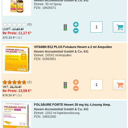
Hevert-Arzneimittel GmbH & Co. KG
Einheit:
30 ml Spray
PZN
:
18425071
(0)
2
UVP
:
17,97 €*
Ihr Preis:
11,17 €*
372,33 €* / 1 l
VITAMIN B12 PLUS Folsäure Hevert a 2 ml Ampullen
Hevert-Arzneimittel GmbH & Co. KG
Einheit:
2X5X2 ml Ampullen
PZN
:
01893951
(2)
1
VK
:
21,71 €*
Ihr Preis:
13,59 €*
679,50 €* / 1 l
FOLSÄURE FORTE Hevert 20 mg Inj.-Lösung Amp.
Hevert-Arzneimittel GmbH & Co. KG
Einheit:
10X2 ml Injektionslösung
PZN
:
19831560