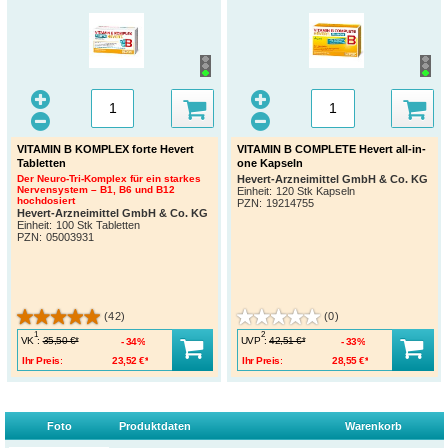
VITAMIN B KOMPLEX forte Hevert
VITAMIN B COMPLETE Hevert all-in-
Tabletten
one Kapseln
Der Neuro-Tri-Komplex für ein starkes
Hevert-Arzneimittel GmbH & Co. KG
Nervensystem – B1, B6 und B12
Einheit:
120 Stk Kapseln
hochdosiert
PZN
:
19214755
Hevert-Arzneimittel GmbH & Co. KG
Einheit:
100 Stk Tabletten
PZN
:
05003931
(42)
(0)
1
2
VK
:
UVP
:
35,50 €*
42,51 €*
34%
33%
Ihr Preis:
23,52 €*
Ihr Preis:
28,55 €*
Foto
Produktdaten
Warenkorb