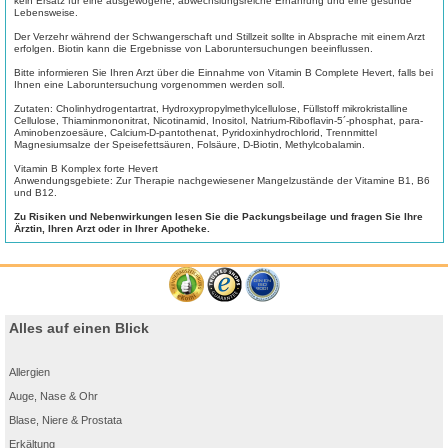
kein Ersatz für eine ausgewogene, abwechslungsreiche Ernährung und eine gesunde
Lebensweise.
Der Verzehr während der Schwangerschaft und Stillzeit sollte in Absprache mit einem Arzt
erfolgen. Biotin kann die Ergebnisse von Laboruntersuchungen beeinflussen.
Bitte informieren Sie Ihren Arzt über die Einnahme von Vitamin B Complete Hevert, falls bei
Ihnen eine Laboruntersuchung vorgenommen werden soll.
Zutaten: Cholinhydrogentartrat, Hydroxypropylmethylcellulose, Füllstoff mikrokristalline
Cellulose, Thiaminmononitrat, Nicotinamid, Inositol, Natrium-Riboflavin-5´-phosphat, para-
Aminobenzoesäure, Calcium-D-pantothenat, Pyridoxinhydrochlorid, Trennmittel
Magnesiumsalze der Speisefettsäuren, Folsäure, D-Biotin, Methylcobalamin.
Vitamin B Komplex forte Hevert
Anwendungsgebiete: Zur Therapie nachgewiesener Mangelzustände der Vitamine B1, B6
und B12.
Zu Risiken und Nebenwirkungen lesen Sie die Packungsbeilage und fragen Sie Ihre
Ärztin, Ihren Arzt oder in Ihrer Apotheke.
Alles auf einen Blick
Allergien
Auge, Nase & Ohr
Blase, Niere & Prostata
Erkältung