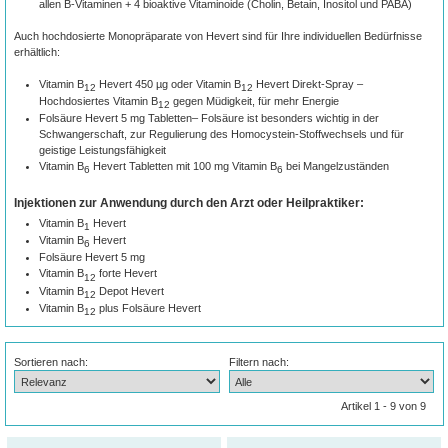
allen B-Vitaminen + 4 bioaktive Vitaminoide (Cholin, Betain, Inositol und PABA)
Auch hochdosierte Monopräparate von Hevert sind für Ihre individuellen Bedürfnisse
erhältlich:
Vitamin B
Hevert 450 µg oder Vitamin B
Hevert Direkt-Spray –
12
12
Hochdosiertes Vitamin B
gegen Müdigkeit, für mehr Energie
12
Folsäure Hevert 5 mg Tabletten– Folsäure ist besonders wichtig in der
Schwangerschaft, zur Regulierung des Homocystein-Stoffwechsels und für
geistige Leistungsfähigkeit
Vitamin B
Hevert Tabletten mit 100 mg Vitamin B
bei Mangelzuständen
6
6
Injektionen zur Anwendung durch den Arzt oder Heilpraktiker:
Vitamin B
Hevert
1
Vitamin B
Hevert
6
Folsäure Hevert 5 mg
Vitamin B
forte Hevert
12
Vitamin B
Depot Hevert
12
Vitamin B
plus Folsäure Hevert
12
Sortieren nach:
Filtern nach:
Artikel 1 - 9 von 9