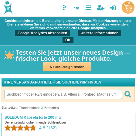
0
Cookies erleichtern die Bereitstellung unserer Dienste. Mit der Nutzung unserer
Dienste erklären Sie sich damit einverstanden, dass wir Cookies verwenden.
Weiterhin verwendet die Seite Google Analytics.
Google Analytics abschalten
weitere Informationen
OK
Testen Sie jetzt unser neues Design —
frischer Look, gleiche Produkte.
Neues Design testen
IHRE VERSANDAPOTHEKE - SIE SUCHEN, WIR FINDEN
Startseite
Themenshops
Bronchitis
SOLEDUM Kapseln forte 200 mg
Der entzündungshemmende Schleimlöser
4.8
(132)