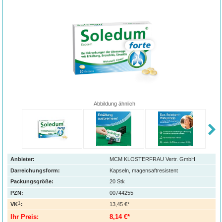
Abbildung ähnlich
Anbieter:
MCM KLOSTERFRAU Vertr. GmbH
Darreichungsform:
Kapseln, magensaftresistent
Packungsgröße:
20
Stk
PZN
:
00744255
1
VK
:
13,45 €*
Ihr Preis:
8,14 €*