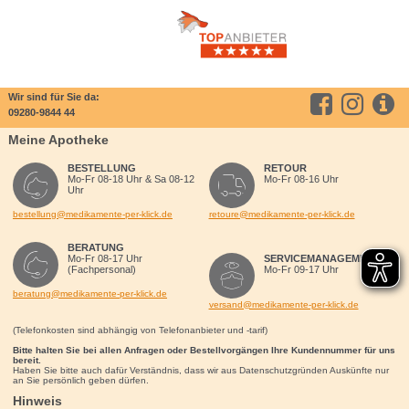
Wir sind für Sie da:
09280-9844 44
Meine Apotheke
BESTELLUNG
RETOUR
Mo-Fr 08-18 Uhr & Sa 08-12
Mo-Fr 08-16 Uhr
Uhr
bestellung@medikamente-per-klick.de
retoure@medikamente-per-klick.de
BERATUNG
Mo-Fr 08-17 Uhr
SERVICEMANAGEMENT
(Fachpersonal)
Mo-Fr 09-17 Uhr
beratung@medikamente-per-klick.de
versand@medikamente-per-klick.de
(Telefonkosten sind abhängig von Telefonanbieter und -tarif)
Bitte halten Sie bei allen Anfragen oder Bestellvorgängen Ihre Kundennummer für uns
bereit.
Haben Sie bitte auch dafür Verständnis, dass wir aus Datenschutzgründen Auskünfte nur
an Sie persönlich geben dürfen.
Hinweis