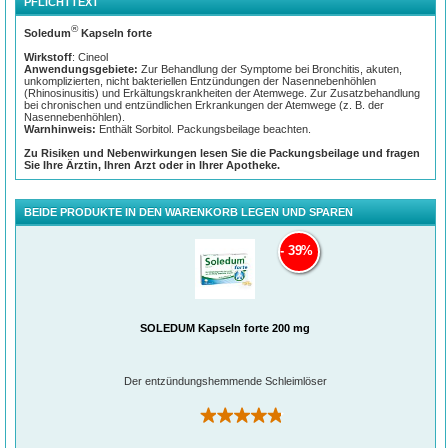
PFLICHTTEXT
Atemwegserkrankungen – facettenreich und kräftezehrend
®
Soledum
Kapseln forte
®
Der Soledum
-Naturwirkstoff
Cineol bei
Wirkstoff
: Cineol
Atemwegserkrankungen
: So
Anwendungsgebiete:
Zur Behandlung der Symptome bei Bronchitis, akuten,
komplex unser Atmungssystem ist,
unkomplizierten, nicht bakteriellen Entzündungen der Nasennebenhöhlen
so vielfältig ist auch das Spektrum
(Rhinosinusitis) und Erkältungskrankheiten der Atemwege. Zur Zusatzbehandlung
möglicher Atemwegserkrankungen.
bei chronischen und entzündlichen Erkrankungen der Atemwege (z. B. der
Besonders verbreitet ist der
Nasennebenhöhlen).
Atemwegsinfekt in Form einer
Warnhinweis:
Enthält Sorbitol. Packungsbeilage beachten.
Erkältung (grippaler Infekt). Typische
Erkältungssymptome sind in den
Zu Risiken und Nebenwirkungen lesen Sie die Packungsbeilage und fragen
meisten Fällen kein Grund, im Bett zu
Sie Ihre Ärztin, Ihren Arzt oder in Ihrer Apotheke.
bleiben, dennoch sind sie lästig und
schränken Betroffene ein.
Doch nicht nur die Linderung akuter Symptome ist wichtig, um schnell zum
BEIDE PRODUKTE IN DEN WARENKORB LEGEN UND SPAREN
gewohnten Alltag zurückkehren zu können. Darüber hinaus gilt es, ein
Verschleppen des Atemwegsinfekts und mögliche Komplikationen, wie etwa eine
Sinusitis oder Bronchitis, zu vermeiden. Daher löst das 2-in-1-Wirkprinzip des
39%
Naturwirkstoffs Cineol nicht nur festsitzenden Schleim, sondern bekämpft
gleichzeitig die Entzündung.
Erkältung
: Bei einer Erkältung sind die
oberen Atemwege (Mund, Nase,
Nasennebenhöhlen, Rachen) entzündet.
Das äußert sich unter anderem in
SOLEDUM Kapseln forte 200 mg
erkältungstypischen Symptomen wie
Husten, Schnupfen oder Halsschmerzen,
die lästig bis schmerzhaft sein können.
Dadurch fällt es Betroffenen schwerer,
Der entzündungshemmende Schleimlöser
ihren Alltag wie gewohnt zu meistern. Hier
®
kann Soledum
mit Cineol Abhilfe
schaffen, denn es bekämpft die
(132)
Entzündung und löst festsitzenden Schleim.