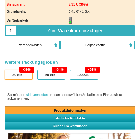
Sie sparen:
5,31 €
(
39%
)
Grundpreis:
0,41 €* / 1 Stk
Verfügbarkeit:
Zum Warenkorb hinzufügen
Versandkosten
Beipackzettel
Weitere Packungsgrößen
39%
34%
31%
20
Stk
50
Stk
100
Stk
Sie müssen
sich anmelden
um den ausgewählten Artikel in eine Einkaufsliste
aufzunehmen.
Produktinformation
ähnliche Produkte
Kundenbewertungen