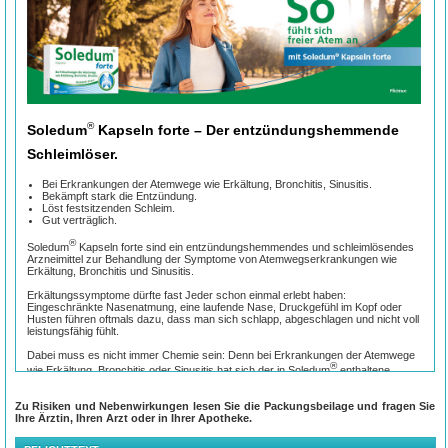
®
Soledum
Kapseln forte – Der entzündungshemmende
Schleimlöser.
Bei Erkrankungen der Atemwege wie Erkältung, Bronchitis, Sinusitis.
Bekämpft stark die Entzündung.
Löst festsitzenden Schleim.
Gut verträglich.
®
Soledum
Kapseln forte sind ein entzündungshemmendes und schleimlösendes
Arzneimittel zur Behandlung der Symptome von Atemwegserkrankungen wie
Erkältung, Bronchitis und Sinusitis.
Erkältungssymptome dürfte fast Jeder schon einmal erlebt haben:
Eingeschränkte Nasenatmung, eine laufende Nase, Druckgefühl im Kopf oder
Husten führen oftmals dazu, dass man sich schlapp, abgeschlagen und nicht voll
leistungsfähig fühlt.
Dabei muss es nicht immer Chemie sein: Denn bei Erkrankungen der Atemwege
®
wie Erkältung, Bronchitis oder Sinusitis hat sich der in Soledum
enthaltene
®
Naturstoff Cineol bewährt. Auf dessen Basis lindert Soledum
nicht nur akute
Beschwerden, sondern bekämpft mit dem 2-in-1-Wirkprinzip gleichzeitig die
Zu Risiken und Nebenwirkungen lesen Sie die Packungsbeilage und fragen Sie
®
Entzündung und löst zudem festsitzenden Schleim. Die Soledum
-Arzneimittel
Ihre Ärztin, Ihren Arzt oder in Ihrer Apotheke.
mit pflanzlichem Cineol unterstützen die Genesung, indem sie die oberen und
unteren Atemwege befreien. So können Sie schnell wieder durchatmen.