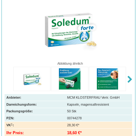
Abbildung ähnlich
Anbieter:
MCM KLOSTERFRAU Vertr. GmbH
Darreichungsform:
Kapseln, magensaftresistent
Packungsgröße:
50
Stk
PZN
:
00744278
1
VK
:
28,30 €*
Ihr Preis:
18,60 €*