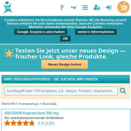
0
Cookies erleichtern die Bereitstellung unserer Dienste. Mit der Nutzung unserer
Dienste erklären Sie sich damit einverstanden, dass wir Cookies verwenden.
Weiterhin verwendet die Seite Google Analytics.
Google Analytics abschalten
weitere Informationen
OK
Testen Sie jetzt unser neues Design —
frischer Look, gleiche Produkte.
Neues Design testen
IHRE VERSANDAPOTHEKE - SIE SUCHEN, WIR FINDEN
Startseite
Themenshops
Bronchitis
SOLEDUM Kapseln forte 200 mg
Der entzündungshemmende Schleimlöser
4.8
(132)