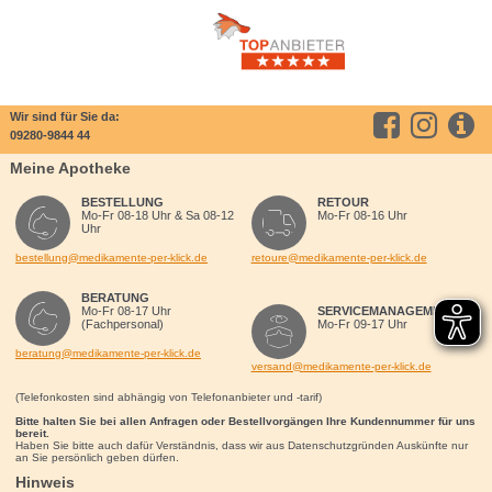
Wir sind für Sie da:
09280-9844 44
Meine Apotheke
BESTELLUNG
RETOUR
Mo-Fr 08-18 Uhr & Sa 08-12
Mo-Fr 08-16 Uhr
Uhr
bestellung@medikamente-per-klick.de
retoure@medikamente-per-klick.de
BERATUNG
Mo-Fr 08-17 Uhr
SERVICEMANAGEMENT
(Fachpersonal)
Mo-Fr 09-17 Uhr
beratung@medikamente-per-klick.de
versand@medikamente-per-klick.de
(Telefonkosten sind abhängig von Telefonanbieter und -tarif)
Bitte halten Sie bei allen Anfragen oder Bestellvorgängen Ihre Kundennummer für uns
bereit.
Haben Sie bitte auch dafür Verständnis, dass wir aus Datenschutzgründen Auskünfte nur
an Sie persönlich geben dürfen.
Hinweis