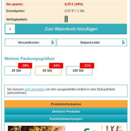
Sie sparen:
9,70 €
(
34%
)
Grundpreis:
0,37 €* / 1 Stk
Verfügbarkeit:
Zum Warenkorb hinzufügen
Versandkosten
Beipackzettel
Weitere Packungsgrößen
39%
34%
31%
20
Stk
50
Stk
100
Stk
Sie müssen
sich anmelden
um den ausgewählten Artikel in eine Einkaufsliste
aufzunehmen.
Produktinformation
ähnliche Produkte
Kundenbewertungen