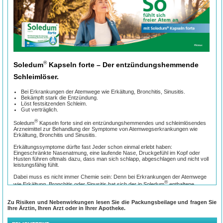
®
Soledum
Kapseln forte – Der entzündungshemmende
Schleimlöser.
Bei Erkrankungen der Atemwege wie Erkältung, Bronchitis, Sinusitis.
Bekämpft stark die Entzündung.
Löst festsitzenden Schleim.
Gut verträglich.
®
Soledum
Kapseln forte sind ein entzündungshemmendes und schleimlösendes
Arzneimittel zur Behandlung der Symptome von Atemwegserkrankungen wie
Erkältung, Bronchitis und Sinusitis.
Erkältungssymptome dürfte fast Jeder schon einmal erlebt haben:
Eingeschränkte Nasenatmung, eine laufende Nase, Druckgefühl im Kopf oder
Husten führen oftmals dazu, dass man sich schlapp, abgeschlagen und nicht voll
leistungsfähig fühlt.
Dabei muss es nicht immer Chemie sein: Denn bei Erkrankungen der Atemwege
®
wie Erkältung, Bronchitis oder Sinusitis hat sich der in Soledum
enthaltene
®
Naturstoff Cineol bewährt. Auf dessen Basis lindert Soledum
nicht nur akute
Beschwerden, sondern bekämpft mit dem 2-in-1-Wirkprinzip gleichzeitig die
Zu Risiken und Nebenwirkungen lesen Sie die Packungsbeilage und fragen Sie
®
Entzündung und löst zudem festsitzenden Schleim. Die Soledum
-Arzneimittel
Ihre Ärztin, Ihren Arzt oder in Ihrer Apotheke.
mit pflanzlichem Cineol unterstützen die Genesung, indem sie die oberen und
unteren Atemwege befreien. So können Sie schnell wieder durchatmen.