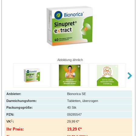
Abbildung ähnlich
Anbieter:
Bionorica SE
Darreichungsform:
Tabletten, überzogen
Packungsgröße:
40
Stk
PZN
:
09285547
1
VK
:
29,99 €*
Ihr Preis:
19,29 €*