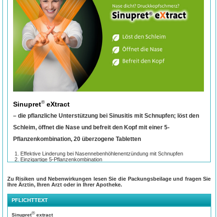
®
Sinupret
eXtract
– die pflanzliche Unterstützung bei Sinusitis mit Schnupfen; löst den
Schleim, öffnet die Nase und befreit den Kopf mit einer 5-
Pflanzenkombination, 20 überzogene Tabletten
Effektive Linderung bei Nasennebenhöhlenentzündung mit Schnupfen
Einzigartige 5-Pflanzenkombination
Wissenschaftlich belegte Wirksamkeit*
Werden Sie durchschnittlich 2 Tage früher wieder fit**
Vegan, laktosefrei und glutenfrei
Zu Risiken und Nebenwirkungen lesen Sie die Packungsbeilage und fragen Sie
Gut verträglich und einfach anwendbar
Ihre Ärztin, Ihren Arzt oder in Ihrer Apotheke.
®
Sinupret
eXtract – Nase dicht? Schnupfen? Druckkopfschmerz?
PFLICHTTEXT
Bei vielen Menschen führen eine Erkältung, eine Grippe oder andere Infekte zu
einer akuten Nasennebenhöhlenentzündung. Dabei sind die Nasenschleimhäute
®
Sinupret
extract