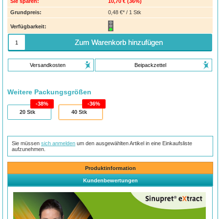
Sie sparen:
10,70 €
(
36%
)
Grundpreis:
0,48 €* / 1 Stk
Verfügbarkeit:
Zum Warenkorb hinzufügen
Versandkosten
Beipackzettel
Weitere Packungsgrößen
38%
36%
20
Stk
40
Stk
Sie müssen
sich anmelden
um den ausgewählten Artikel in eine Einkaufsliste
aufzunehmen.
Produktinformation
Kundenbewertungen