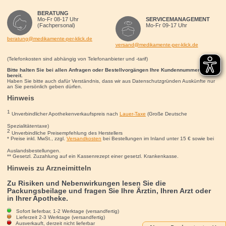
BERATUNG
Mo-Fr 08-17 Uhr
SERVICEMANAGEMENT
(Fachpersonal)
Mo-Fr 09-17 Uhr
beratung@medikamente-per-klick.de
versand@medikamente-per-klick.de
(Telefonkosten sind abhängig von Telefonanbieter und -tarif)
Bitte halten Sie bei allen Anfragen oder Bestellvorgängen Ihre Kundennummer für uns
bereit.
Haben Sie bitte auch dafür Verständnis, dass wir aus Datenschutzgründen Auskünfte nur
an Sie persönlich geben dürfen.
Hinweis
1
Unverbindlicher Apothekenverkaufspreis nach
Lauer-Taxe
(Große Deutsche
Spezialitätentaxe)
2
Unverbindliche Preisempfehlung des Herstellers
* Preise inkl. MwSt., zzgl.
Versandkosten
bei Bestellungen im Inland unter 15
€
sowie bei
Auslandsbestellungen.
** Gesetzl. Zuzahlung auf ein Kassenrezept einer gesetzl. Krankenkasse.
Hinweis zu Arzneimitteln
Zu Risiken und Nebenwirkungen lesen Sie die
Packungsbeilage und fragen Sie Ihre Ärztin, Ihren Arzt oder
in Ihrer Apotheke.
Sofort lieferbar, 1-2 Werktage (versandfertig)
Lieferzeit 2-3 Werktage (versandfertig)
Ausverkauft, derzeit nicht lieferbar