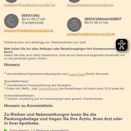
bestellung@medikamente-per-klick.de
retoure@medikamente-per-klick.de
BERATUNG
Mo-Fr 08-17 Uhr
SERVICEMANAGEMENT
(Fachpersonal)
Mo-Fr 09-17 Uhr
beratung@medikamente-per-klick.de
versand@medikamente-per-klick.de
(Telefonkosten sind abhängig von Telefonanbieter und -tarif)
Bitte halten Sie bei allen Anfragen oder Bestellvorgängen Ihre Kundennummer für uns
bereit.
Haben Sie bitte auch dafür Verständnis, dass wir aus Datenschutzgründen Auskünfte nur
an Sie persönlich geben dürfen.
Hinweis
1
Unverbindlicher Apothekenverkaufspreis nach
Lauer-Taxe
(Große Deutsche
Spezialitätentaxe)
2
Unverbindliche Preisempfehlung des Herstellers
* Preise inkl. MwSt., zzgl.
Versandkosten
bei Bestellungen im Inland unter 15
€
sowie bei
Auslandsbestellungen.
** Gesetzl. Zuzahlung auf ein Kassenrezept einer gesetzl. Krankenkasse.
Hinweis zu Arzneimitteln
Zu Risiken und Nebenwirkungen lesen Sie die
Packungsbeilage und fragen Sie Ihre Ärztin, Ihren Arzt oder
in Ihrer Apotheke.
Sofort lieferbar, 1-2 Werktage (versandfertig)