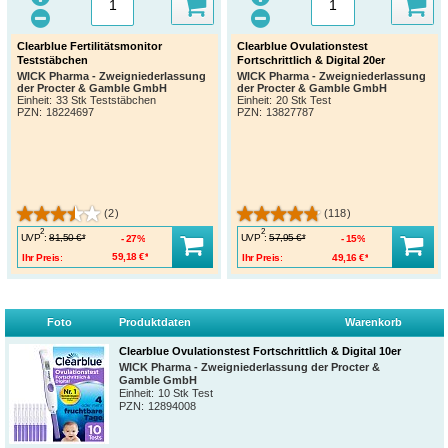
Clearblue Fertilitätsmonitor
Clearblue Ovulationstest
Teststäbchen
Fortschrittlich & Digital 20er
WICK Pharma - Zweigniederlassung
WICK Pharma - Zweigniederlassung
der Procter & Gamble GmbH
der Procter & Gamble GmbH
Einheit:
33 Stk Teststäbchen
Einheit:
20 Stk Test
PZN
:
18224697
PZN
:
13827787
(2)
(118)
2
2
UVP
:
UVP
:
81,50 €*
57,95 €*
27%
15%
Ihr Preis:
59,18 €*
Ihr Preis:
49,16 €*
Foto
Produktdaten
Warenkorb
Clearblue Ovulationstest Fortschrittlich & Digital 10er
WICK Pharma - Zweigniederlassung der Procter &
Gamble GmbH
Einheit:
10 Stk Test
PZN
:
12894008