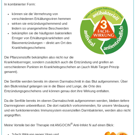
In kombinierter Form:
können sie die Vermehrung von
verschiedenen Erkältungsviren hemmen
wirken sie entzündungshemmend und
lindern so unangenehme Beschwerden
bekämpfen sie die häufigsten bakteriellen
Erreger von Erkältungskrankheiten und
Blasenentzündungen – direkt am Ort des
Krankheitsgeschehens
Die Pflanzenstoffe bekämpfen also nicht nur die
Krankheitserreger, sondern zusätzlich auch die Entzündung und greifen an
verschiedenen Punkten im Krankheitsgeschehen an (auch Multi-Target-Prinzip
genannt).
Die Senföle werden bereits im oberen Darmabschnitt in das Blut aufgenommen. Über
den Blutkreislauf gelangen sie in die Blase und Lunge, die Orte des
Entzündungsgeschehens und können genau dort ihre Wirkung entfalten.
Da die Senföle bereits im oberen Darmabschnitt aufgenommen werden, bleiben tiefere
Darmregionen unbeeinflusst. Die dort natürlich vorkommenden, für unsere Verdauung
und ein funktionierendes Immunsystem essenziellen Darmbakterien, werden also nicht
angegriffen.
®
Meine Vorteile bei der Therapie mit ANGOCIN
Anti-Infekt N auf einen Blick:
3-fach Wirkung gegen Viren und