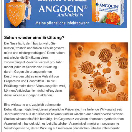
Schon wieder eine Erkältung?
Die Nase läuft, der Hals tut weh, Sie
husten, frösteln und fühlen sich insgesamt
müde und niedergeschlagen? Dann haben
mal wieder die Erkältungsviren
zugeschlagen! Zwei bis viermal pro Jahr
macht jeder im Schnitt eine Erkältung
durch. Gegen die unangenehmen
Beschwerden gibt es eine Vielzahl von
Präparaten und Hausmitteln. Da die
Erkältung meist durch Viren ausgelöst wird,
können Antibiotika hier nicht helfen, denn
diese wirken nur gegen Bakterien.
Eine wirksame und zugleich schonende
Behandlungsmöglichkeit bieten pflanzliche Präparate. Ihre heilende Wirkung ist seit
Jahrhunderten aus den Klöstern bekannt und inzwischen auch durch verschiedene
Studien wissenschaftlich bestätigt. Im Gegensatz zu vielen chemisch-synthetischen
Arzneimitteln, handelt sich es bei pflanzlichen Arzneimitteln meist um sogenannte
Vielstoffgemische, deren Wirkung auf mehreren pflanzlichen Inhaltsstoffen beruht.