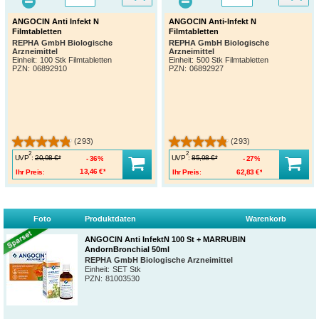
ANGOCIN Anti Infekt N
ANGOCIN Anti-Infekt N
Filmtabletten
Filmtabletten
REPHA GmbH Biologische
REPHA GmbH Biologische
Arzneimittel
Arzneimittel
Einheit:
100 Stk Filmtabletten
Einheit:
500 Stk Filmtabletten
PZN
:
06892910
PZN
:
06892927
(293)
(293)
2
2
UVP
:
UVP
:
20,98 €*
85,98 €*
36%
27%
Ihr Preis:
13,46 €*
Ihr Preis:
62,83 €*
Foto
Produktdaten
Warenkorb
ANGOCIN Anti InfektN 100 St + MARRUBIN
AndornBronchial 50ml
REPHA GmbH Biologische Arzneimittel
Einheit:
SET Stk
PZN
:
81003530