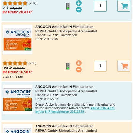
(294)
1
VK
:
33,33 €*
Ihr Preis:
20,43 €*
ANGOCIN Anti-Infekt N Filmtabletten
REPHA GmbH Biologische Arzneimittel
Einheit:
120 Stk Filmtabletten
PZN
:
20113545
(293)
2
UVP
:
24,97 €*
Ihr Preis:
16,58 €*
0,14 €* / 1 Stk
ANGOCIN Anti-Infekt N Filmtabletten
REPHA GmbH Biologische Arzneimittel
Einheit:
200 Stk Filmtabletten
PZN
:
06612767
Dieser Artikel ist vom Hersteller nicht mehr lieferbar und
wurde durch folgenden Artikel ersetzt:
ANGOCIN Anti-
Infekt N Filmtabletten 20113539
.
ANGOCIN Anti-Infekt N Filmtabletten
REPHA GmbH Biologische Arzneimittel