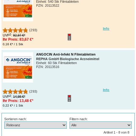
Einheit:
540 Stk Filmtabletten
PZN
:
20113522
Info
(293)
2
UVP
:
92,97 €*
Ihr Preis:
83,67 €*
0,16 €* / 1 Stk
ANGOCIN Anti-Infekt N Filmtabletten
REPHA GmbH Biologische Arzneimittel
Einheit:
60 Stk Filmtabletten
PZN
:
20113516
Info
(293)
2
UVP
:
14,98 €*
Ihr Preis:
13,48 €*
0,22 €* / 1 Stk
Sortieren nach:
Filtern nach:
Artikel 1 - 8 von 8