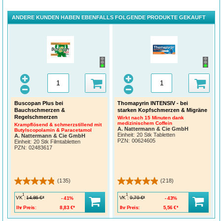
ANDERE KUNDEN HABEN EBENFALLS FOLGENDE PRODUKTE GEKAUFT
Wir lieben Bäuche!
Buscopan Plus bei
Thomapyrin INTENSIV - bei
Bauchschmerzen &
starken Kopfschmerzen & Migräne
Regelschmerzen
Wirkt nach 15 Minuten dank
medizinischem Coffein
Krampflösend & schmerzstillend mit
A. Nattermann & Cie GmbH
Butylscopolamin & Paracetamol
Einheit:
20 Stk Tabletten
A. Nattermann & Cie GmbH
PZN
:
00624605
Einheit:
20 Stk Filmtabletten
PZN
:
02483617
(135)
(218)
1
1
VK
:
VK
:
14,86 €*
9,79 €*
41%
43%
Ihr Preis:
8,83 €*
Ihr Preis:
5,56 €*