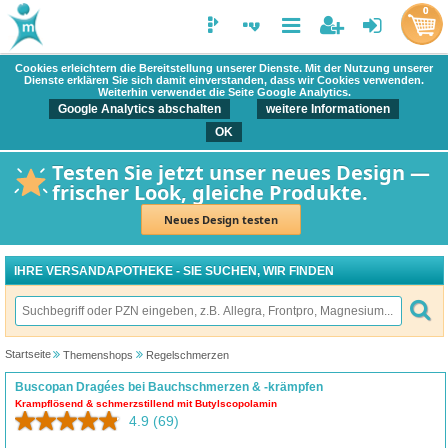
0
Cookies erleichtern die Bereitstellung unserer Dienste. Mit der Nutzung unserer
Dienste erklären Sie sich damit einverstanden, dass wir Cookies verwenden.
Weiterhin verwendet die Seite Google Analytics.
Google Analytics abschalten
weitere Informationen
OK
Testen Sie jetzt unser neues Design —
frischer Look, gleiche Produkte.
Neues Design testen
IHRE VERSANDAPOTHEKE - SIE SUCHEN, WIR FINDEN
Startseite
Themenshops
Regelschmerzen
Buscopan Dragées bei Bauchschmerzen & -krämpfen
Krampflösend & schmerzstillend mit Butylscopolamin
4.9
(69)