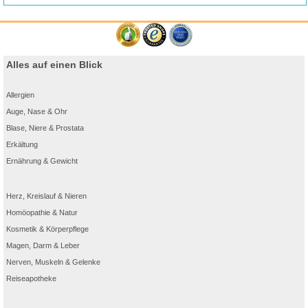
Alles auf einen Blick
Allergien
Seit über 70 Jahren der Experte bei Bauchschmerzen und -
Auge, Nase & Ohr
krämpfen!
Blase, Niere & Prostata
Erkältung
Ernährung & Gewicht
Herz, Kreislauf & Nieren
Homöopathie & Natur
Kosmetik & Körperpflege
Magen, Darm & Leber
Nerven, Muskeln & Gelenke
®
1. Haben Buscopan
Dragées Nebenwirkungen?
Reiseapotheke
®
Antwort:
Buscopan
Dragées können Nebenwirkungen haben, die aber nicht
zwangsläufig auftreten müssen. Die unerwünschten Wirkungen verlaufen aber
meistens sehr mild und klingen von selbst wieder ab. Dazu gehören:
Hautreaktionen, Juckreiz, Mundtrockenheit, Müdigkeit und Schwierigkeiten beim