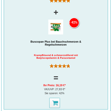
(69)
+
41%
Buscopan Plus bei Bauchschmerzen &
Regelschmerzen
Krampflösend & schmerzstillend mit
Butylscopolamin & Paracetamol
(135)
=
Ihr Preis:
16,19 €*
Einnahme
VK/UVP:
27,83 €*
3-mal täglich 1-2 Dragées (10-20 mg Butylscopolamin) unzerkaut und mit
Sie sparen:
42%
Wasser einnehmen. Nicht mehr als 6 Tablette innerhalb von 24 Stunden
einnehmen.