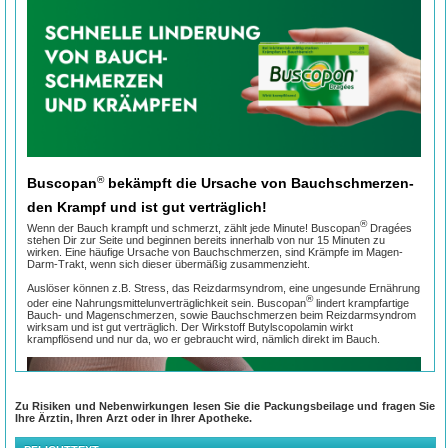
®
Buscopan
bekämpft die Ursache von Bauchschmerzen-
den Krampf und ist gut verträglich!
®
Wenn der Bauch krampft und schmerzt, zählt jede Minute! Buscopan
Dragées
stehen Dir zur Seite und beginnen bereits innerhalb von nur 15 Minuten zu
wirken. Eine häufige Ursache von Bauchschmerzen, sind Krämpfe im Magen-
Darm-Trakt, wenn sich dieser übermäßig zusammenzieht.
Auslöser können z.B. Stress, das Reizdarmsyndrom, eine ungesunde Ernährung
®
oder eine Nahrungsmittelunverträglichkeit sein. Buscopan
lindert krampfartige
Bauch- und Magenschmerzen, sowie Bauchschmerzen beim Reizdarmsyndrom
wirksam und ist gut verträglich. Der Wirkstoff Butylscopolamin wirkt
krampflösend und nur da, wo er gebraucht wird, nämlich direkt im Bauch.
Zu Risiken und Nebenwirkungen lesen Sie die Packungsbeilage und fragen Sie
Ihre Ärztin, Ihren Arzt oder in Ihrer Apotheke.