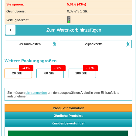
Sie sparen:
5,61 €
(
43%
)
Grundpreis:
0,37 €* / 1 Stk
Verfügbarkeit:
Zum Warenkorb hinzufügen
Versandkosten
Beipackzettel
Weitere Packungsgrößen
43%
38%
35%
20
Stk
60
Stk
100
Stk
Sie müssen
sich anmelden
um den ausgewählten Artikel in eine Einkaufsliste
aufzunehmen.
Produktinformation
ähnliche Produkte
Kundenbewertungen