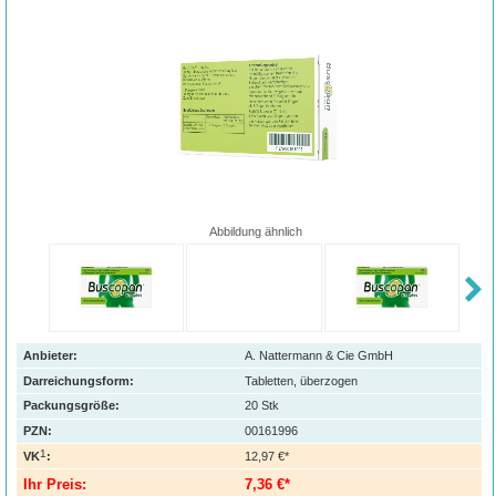
Abbildung ähnlich
Anbieter:
A. Nattermann & Cie GmbH
Darreichungsform:
Tabletten, überzogen
Packungsgröße:
20
Stk
PZN
:
00161996
1
VK
:
12,97 €*
Ihr Preis:
7,36 €*