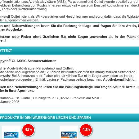
offkombination aus Acetylsalicylsäure (ASS), Paracetamol und Coffein wurde speziell zur sch
fektiven Behandlung von Kopfschmerzen entwickelt – wie zum Beispiel Kopfschmerzen durc
s, Lärm oder Wetterumschwung.
rkstoff Coffein dient als Wirkverstärker und -beschleuniger und sorgt dafür, dass die Wirksto
ller aufgenommen werden.
en und Nebenwirkungen lesen Sie die Packungsbeilage und fragen Sie Ihre Ärztin, I
®
pyrin
CLASSIC wirkt bereits in 15 Minuten & ist gut verträglich – bei bestimmungsgemäßer
hrer Apotheke.
ung spüren Sie schnell Linderung, damit Sie Ihren Tag unbeschwert fortsetzen können.
erzen oder Fieber ohne ärztlichen Rat nicht länger anwenden als in der Packun
ben!
HTTEXT
®
pyrin
CLASSIC Schmerztabletten
.
offe
: Acetylsalicylsäure, Paracetamol und Coffein.
wachsene und Jugendliche ab 12 Jahren bei akuten leichten bis mäßig starken Schmerzen.
inweis
: Bei Schmerzen oder Fieber ohne ärztlichen Rat nicht länger anwenden als in der
gsbeilage vorgegeben! Enthält Lactose. Packungsbeilage beachten.
Apothekenpflichtig
.
iken und Nebenwirkungen lesen Sie die Packungsbeilage und fragen Sie Ihre Ärztin, 
der in Ihrer Apotheke.
termann & Cie. GmbH, Brüningstraße 50, 65929 Frankfurt am Main.
 Januar 2025.
ll & gut verträglich dank 3-fach Effekt
 PRODUKTE IN DEN WARENKORB LEGEN UND SPAREN
®
 Thomapyrin
CLASSIC enthaltene Wirkstoff Acetylsalicylsäure (ASS) und Paracetamol wirk
zlindernd und verstärken sich gegenseitig. Coffein dient als Wirkverstärker und -beschleuni
43%
43%
drei Wirkstoffe ergänzen sich optimal in ihrer Wirkung – für eine schnelle Schmerzlinderung.
®
nd der geringen Dosis der Einzelwirkstoffe ist Thomapyrin
CLASSIC gut verträglich und wir