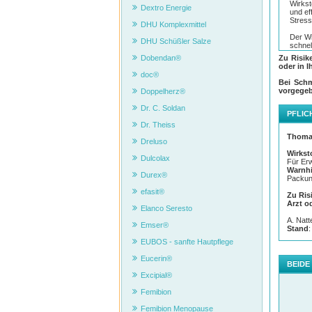
Wirkst
Dextro Energie
und ef
Stres
DHU Komplexmittel
Der Wi
DHU Schüßler Salze
schne
Zu Risik
Dobendan®
Thoma
oder in I
Anwend
doc®
Bei Schm
vorgege
Doppelherz®
Dr. C. Soldan
PFLIC
Dr. Theiss
Thoma
Dreluso
Wirkst
Dulcolax
Für Er
Warnh
Durex®
Packun
efasit®
Zu Ris
Arzt o
Elanco Seresto
A. Nat
Emser®
Stand
:
EUBOS - sanfte Hautpflege
Eucerin®
Schne
BEIDE
Excipial®
Der in
schmer
Femibion
Diese 
Femibion Menopause
Aufgru