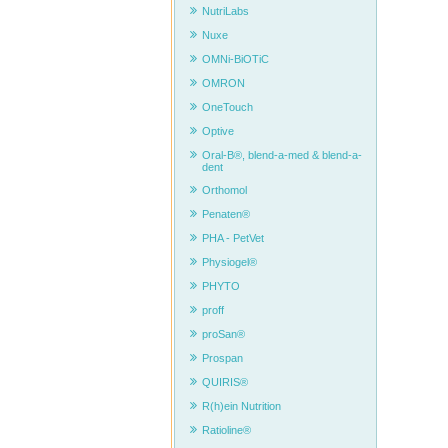
NutriLabs
Nuxe
OMNi-BiOTiC
OMRON
OneTouch
Optive
Oral-B®, blend-a-med & blend-a-
dent
Orthomol
Penaten®
Noch 
PHA - PetVet
Entde
TENSI
Physiogel®
Häufi
PHYTO
1. Wa
proff
Antwor
proSan®
können
CLASSI
Prospan
QUIRIS®
2. Wa
Antwor
R(h)ein Nutrition
Parace
Ratioline®
3. Ka