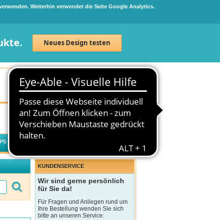
 verwenden. Weiterhin verwendet die Seite Google Analytics.
ukte.
Neues Design testen
Neuanmeldung
Anmelden
0
Artikel
0,00 €
PS
WECHSELWIRKUNGSCHECK
KUNDENSERVICE
Wir sind gerne persönlich
für Sie da!
Für Fragen und Anliegen rund um
Ihre Bestellung wenden Sie sich
bitte an unseren Service: