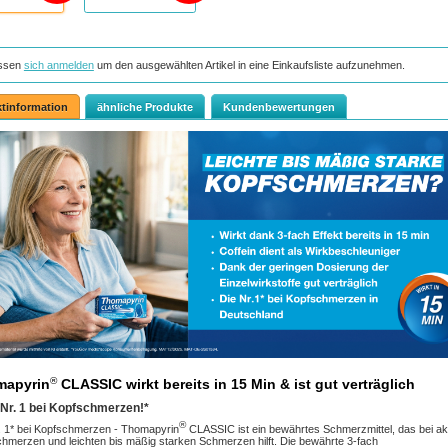
ssen
sich anmelden
um den ausgewählten Artikel in eine Einkaufsliste aufzunehmen.
tinformation
ähnliche Produkte
Kundenbewertungen
®
mapyrin
CLASSIC wirkt bereits in 15 Min & ist gut verträglich
 Nr. 1 bei Kopfschmerzen!*
®
. 1* bei Kopfschmerzen - Thomapyrin
CLASSIC ist ein bewährtes Schmerzmittel, das bei a
hmerzen und leichten bis mäßig starken Schmerzen hilft. Die bewährte 3-fach