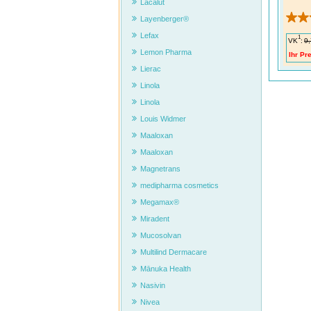
Lacalut
Layenberger®
Lefax
1
VK
:
9,
Lemon Pharma
Ihr Pre
Lierac
Linola
Linola
Louis Widmer
Maaloxan
Thom
Maaloxan
SPANN
Belast
Magnetrans
unges
Spannu
medipharma cosmetics
WETTE
Megamax®
Kopfsc
auf Sc
Miradent
gut ve
Mucosolvan
Wie en
Alters
Multilind Dermacare
Kopfsc
Ursac
Mānuka Health
Nasivin
Nivea