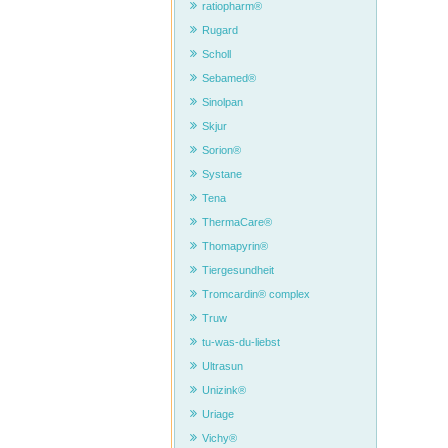
ratiopharm®
Antwor
Rugard
seine 
2018; 
Scholl
4. Kö
Sebamed®
Antwor
Sinolpan
leicht
Skjur
5. Ka
Sorion®
werd
Systane
Antwor
beabsi
Tena
Apoth
ThermaCare®
6. Ka
Thomapyrin®
Antwor
und we
Tiergesundheit
etwa 1
Tromcardin® complex
7. Er
Truw
Antwor
Blutdr
tu-was-du-liebst
*YouG
Ultrasun
Unizink®
Uriage
Vichy®