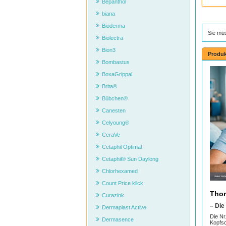
Bepanthol
biana
Bioderma
Sie mü
Biolectra
Bion3
Produk
Bombastus
BoxaGrippal
Brita®
Bübchen®
Canesten
Celyoung®
CeraVe
Cetaphil Optimal
Cetaphil® Sun Daylong
Chlorhexamed
Count Price klick
Tho
Curazink
– Die
Dermaplast Active
Die Nr
Dermasence
Kopfsc