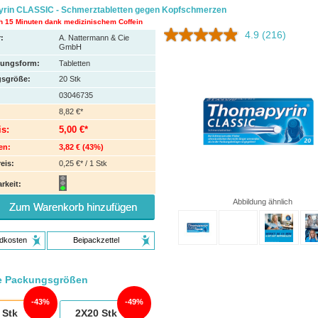
rin CLASSIC - Schmerztabletten gegen Kopfschmerzen
h 15 Minuten dank medizinischem Coffein
4.9
(216)
:
A. Nattermann & Cie
GmbH
hungsform:
Tabletten
sgröße:
20
Stk
03046735
8,82 €*
is:
5,00 €*
en:
3,82 €
(
43%
)
eis:
0,25 €* / 1 Stk
rkeit:
Abbildung ähnlich
Zum Warenkorb hinzufügen
dkosten
Beipackzettel
e Packungsgrößen
43%
49%
Stk
2X20
Stk