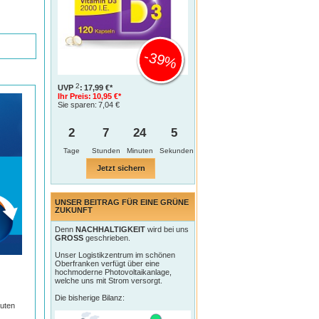
-39%
2
UVP
:
17,99 €*
Ihr Preis:
10,95 €*
Sie sparen:
7,04 €
2
7
24
5
Tage
Jetzt sichern
UNSER BEITRAG FÜR EINE GRÜNE
ZUKUNFT
Denn
NACHHALTIGKEIT
wird bei uns
GROSS
geschrieben.
Unser Logistikzentrum im schönen
Oberfranken verfügt über eine
hochmoderne Photovoltaikanlage,
welche uns mit Strom versorgt.
Die bisherige Bilanz:
kuten