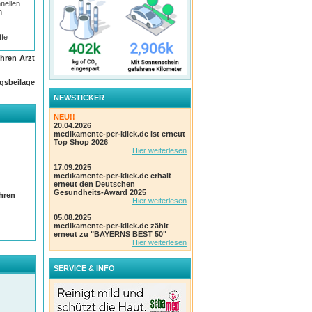
nellen
h
ffe
hren Arzt
gsbeilage
NEWSTICKER
NEU!!
20.04.2026
medikamente-per-klick.de ist erneut
Top Shop 2026
Hier weiterlesen
17.09.2025
medikamente-per-klick.de erhält
erneut den Deutschen
Gesundheits-Award 2025
Ihren
Hier weiterlesen
05.08.2025
medikamente-per-klick.de zählt
erneut zu "BAYERNS BEST 50"
Hier weiterlesen
SERVICE & INFO
en
ger.
d von