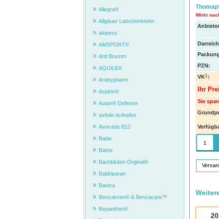
Thomapy
Allegra®
Wirkt nac
Allgäuer Latschenkiefer
Anbieter
alopexy
Darreic
AMSPORT®
Packung
Anti Brumm
PZN
:
AQUILEA
1
VK
:
Ardeypharm
Ihr Pre
Aspirin®
Sie spar
Autan® Defense
Grundpr
avitale activplus
Verfügba
Avocado B12
Babix
Babor
Bachblüten-Orginal®
Versan
Baldriparan
Basica
Weiter
Benzaknen® & Benzacare™
Bepanthen®
20