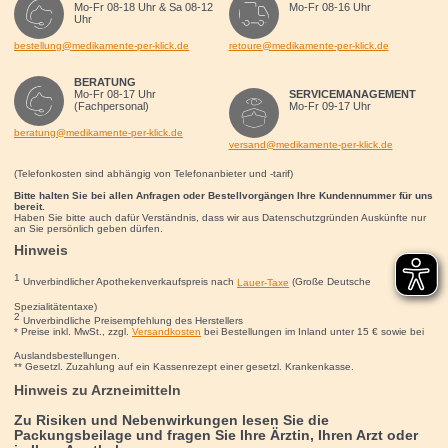
Mo-Fr 08-18 Uhr & Sa 08-12
Mo-Fr 08-16 Uhr
Uhr
bestellung@medikamente-per-klick.de
retoure@medikamente-per-klick.de
BERATUNG
Mo-Fr 08-17 Uhr
SERVICEMANAGEMENT
(Fachpersonal)
Mo-Fr 09-17 Uhr
beratung@medikamente-per-klick.de
versand@medikamente-per-klick.de
(Telefonkosten sind abhängig von Telefonanbieter und -tarif)
Bitte halten Sie bei allen Anfragen oder Bestellvorgängen Ihre Kundennummer für uns
bereit.
Haben Sie bitte auch dafür Verständnis, dass wir aus Datenschutzgründen Auskünfte nur
an Sie persönlich geben dürfen.
Hinweis
1
Unverbindlicher Apothekenverkaufspreis nach
Lauer-Taxe
(Große Deutsche
Spezialitätentaxe)
2
Unverbindliche Preisempfehlung des Herstellers
* Preise inkl. MwSt., zzgl.
Versandkosten
bei Bestellungen im Inland unter 15
€
sowie bei
Auslandsbestellungen.
** Gesetzl. Zuzahlung auf ein Kassenrezept einer gesetzl. Krankenkasse.
Hinweis zu Arzneimitteln
Zu Risiken und Nebenwirkungen lesen Sie die
Packungsbeilage und fragen Sie Ihre Ärztin, Ihren Arzt oder