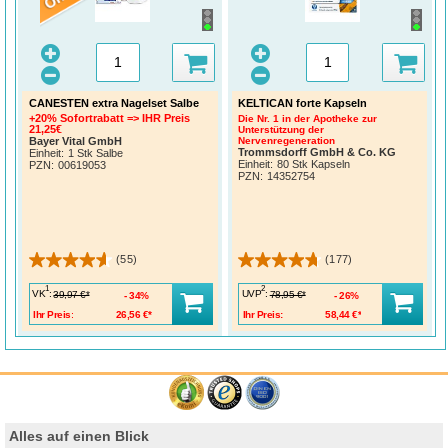
CANESTEN extra Nagelset Salbe
KELTICAN forte Kapseln
+20% Sofortrabatt => IHR Preis
Die Nr. 1 in der Apotheke zur
21,25€
Unterstützung der
Bayer Vital GmbH
Nervenregeneration
Trommsdorff GmbH & Co. KG
Einheit:
1 Stk Salbe
Einheit:
80 Stk Kapseln
PZN
:
00619053
PZN
:
14352754
(55)
(177)
1
2
VK
:
UVP
:
39,97 €*
78,95 €*
34%
26%
Ihr Preis:
26,56 €*
Ihr Preis:
58,44 €*
Alles auf einen Blick