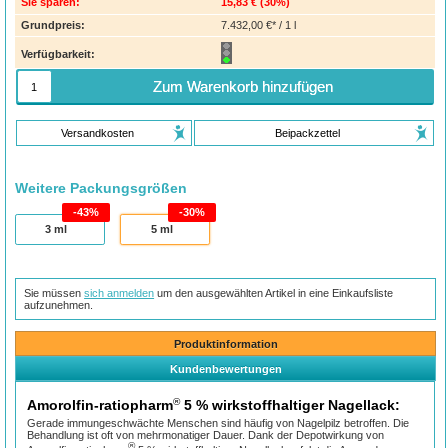
Sie sparen:
15,83 €
(
30%
)
Grundpreis:
7.432,00 €* / 1 l
Verfügbarkeit:
Zum Warenkorb hinzufügen
Versandkosten
Beipackzettel
Weitere Packungsgrößen
43%
30%
3
ml
5
ml
Sie müssen
sich anmelden
um den ausgewählten Artikel in eine Einkaufsliste
aufzunehmen.
Produktinformation
Kundenbewertungen
®
Amorolfin-ratiopharm
5 % wirkstoffhaltiger Nagellack:
Gerade immungeschwächte Menschen sind häufig von Nagelpilz betroffen. Die
Behandlung ist oft von mehrmonatiger Dauer. Dank der Depotwirkung von
®