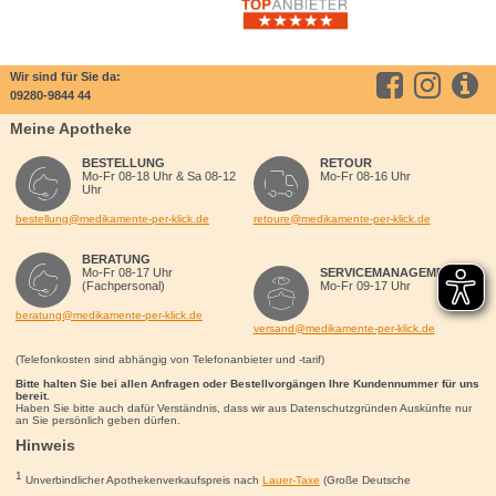
Wir sind für Sie da:
09280-9844 44
Meine Apotheke
BESTELLUNG
RETOUR
Mo-Fr 08-18 Uhr & Sa 08-12
Mo-Fr 08-16 Uhr
Uhr
bestellung@medikamente-per-klick.de
retoure@medikamente-per-klick.de
BERATUNG
Mo-Fr 08-17 Uhr
SERVICEMANAGEMENT
(Fachpersonal)
Mo-Fr 09-17 Uhr
beratung@medikamente-per-klick.de
versand@medikamente-per-klick.de
(Telefonkosten sind abhängig von Telefonanbieter und -tarif)
Bitte halten Sie bei allen Anfragen oder Bestellvorgängen Ihre Kundennummer für uns
bereit.
Haben Sie bitte auch dafür Verständnis, dass wir aus Datenschutzgründen Auskünfte nur
an Sie persönlich geben dürfen.
Hinweis
1
Unverbindlicher Apothekenverkaufspreis nach
Lauer-Taxe
(Große Deutsche