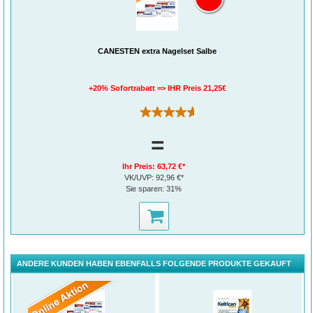
mit der Behandlung beginnen, um die Chance auf eine vollständige Heilung zu
verbessern.
CANESTEN extra Nagelset Salbe
+20% Sofortrabatt => IHR Preis 21,25€
(55)
=
Ihr Preis:
63,72 €*
VK/UVP:
92,96 €*
Sie sparen:
31%
ANDERE KUNDEN HABEN EBENFALLS FOLGENDE PRODUKTE GEKAUFT