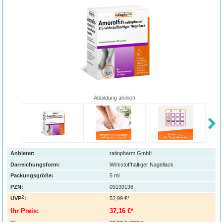
Abbildung ähnlich
Anbieter:
ratiopharm GmbH
Darreichungsform:
Wirkstoffhaltiger Nagellack
Packungsgröße:
5
ml
PZN
:
09199196
2
UVP
:
52,99 €*
Ihr Preis:
37,16 €*