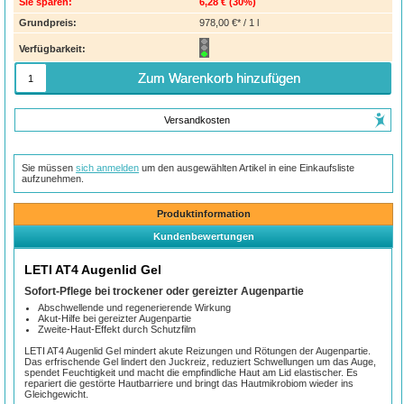
Sie sparen:
6,28 €
(
30%
)
Grundpreis:
978,00 €* / 1 l
Verfügbarkeit:
Zum Warenkorb hinzufügen
Versandkosten
Sie müssen
sich anmelden
um den ausgewählten Artikel in eine Einkaufsliste
aufzunehmen.
Produktinformation
Kundenbewertungen
LETI AT4 Augenlid Gel
Sofort-Pflege bei trockener oder gereizter Augenpartie
Abschwellende und regenerierende Wirkung
Akut-Hilfe bei gereizter Augenpartie
Zweite-Haut-Effekt durch Schutzfilm
LETI AT4 Augenlid Gel mindert akute Reizungen und Rötungen der Augenpartie.
Das erfrischende Gel lindert den Juckreiz, reduziert Schwellungen um das Auge,
spendet Feuchtigkeit und macht die empfindliche Haut am Lid elastischer. Es
repariert die gestörte Hautbarriere und bringt das Hautmikrobiom wieder ins
Gleichgewicht.