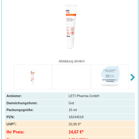
Abbildung ähnlich
Anbieter:
LETI Pharma GmbH
Darreichungsform:
Gel
Packungsgröße:
15
ml
PZN
:
18244518
2
UVP
:
20,95 €*
Ihr Preis:
14,67 €*