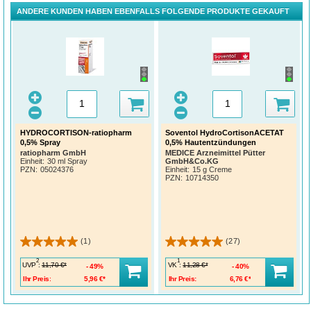
ANDERE KUNDEN HABEN EBENFALLS FOLGENDE PRODUKTE GEKAUFT
HYDROCORTISON-ratiopharm
Soventol HydroCortisonACETAT
0,5% Spray
0,5% Hautentzündungen
ratiopharm GmbH
MEDICE Arzneimittel Pütter
Einheit:
30 ml Spray
GmbH&Co.KG
PZN
:
05024376
Einheit:
15 g Creme
PZN
:
10714350
(1)
(27)
2
1
UVP
:
VK
:
11,70 €*
11,28 €*
49%
40%
Ihr Preis:
5,96 €*
Ihr Preis:
6,76 €*