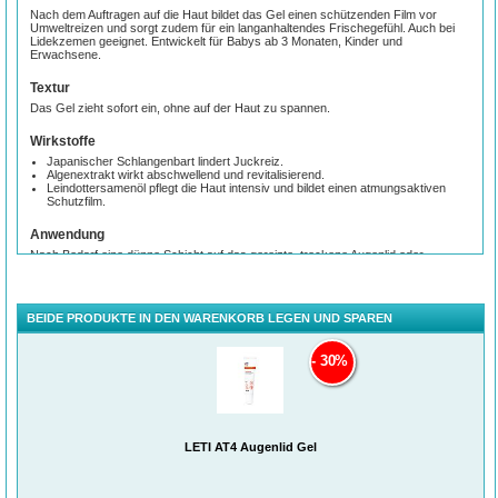
Nach dem Auftragen auf die Haut bildet das Gel einen schützenden Film vor
Umweltreizen und sorgt zudem für ein langanhaltendes Frischegefühl. Auch bei
Lidekzemen geeignet. Entwickelt für Babys ab 3 Monaten, Kinder und
Erwachsene.
Textur
Das Gel zieht sofort ein, ohne auf der Haut zu spannen.
Wirkstoffe
Japanischer Schlangenbart lindert Juckreiz.
Algenextrakt wirkt abschwellend und revitalisierend.
Leindottersamenöl pflegt die Haut intensiv und bildet einen atmungsaktiven
Schutzfilm.
Anwendung
Nach Bedarf eine dünne Schicht auf das gereizte, trockene Augenlid oder
Augenpartie auftragen. Bitte direkten Kontakt mit dem Auge vermeiden.
Sicherheit
BEIDE PRODUKTE IN DEN WARENKORB LEGEN UND SPAREN
Das LETI AT4 Augenlid Gel wurde pädiatrisch und dermatologisch an allergisch*
vorbelasteter Haut getestet. Die Wirksamkeit ist klinisch nachgewiesen. Das
Augenlid Gel ist mit dem Tragen von Kontaktlinsen kompatibel. Es enthält keine
30%
Parabene oder Duftstoffe.
Über LETI AT4
Die Pflegelinie LETI AT4 wurde speziell für die Bedürfnisse von trockener oder zu
Neurodermitis neigender Haut (med.: atopische Dermatitis) entwickelt. Das „AT“
in LETI AT4 steht stellvertretend für „ATopisch“ – die „4“ für die Wirksamkeit der
LETI AT4 Augenlid Gel
Pflegelinie gegen die 4 typischen Symptome einer atopischen Dermatitis bzw.
Neurodermitis wie: Hauttrockenheit, Juckreiz, Hautreizungen und die Neigung zu
Superinfektionen (eine Überinfektion der Haut mit verschiedenen Erregern).