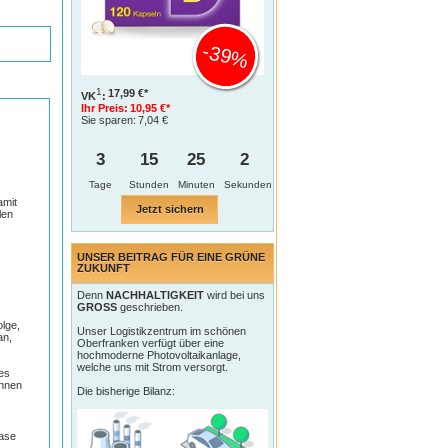
-39%
1
17,99 €*
VK
:
Ihr Preis:
10,95 €*
Sie sparen:
7,04 €
3
15
25
1
Tage
amit
Jetzt sichern
len
UNSER BEITRAG FÜR EINE GRÜNE
ZUKUNFT
Denn
NACHHALTIGKEIT
wird bei uns
GROSS
geschrieben.
lge,
Unser Logistikzentrum im schönen
an,
Oberfranken verfügt über eine
hochmoderne Photovoltaikanlage,
welche uns mit Strom versorgt.
ges
önnen
Die bisherige Bilanz:
Nase