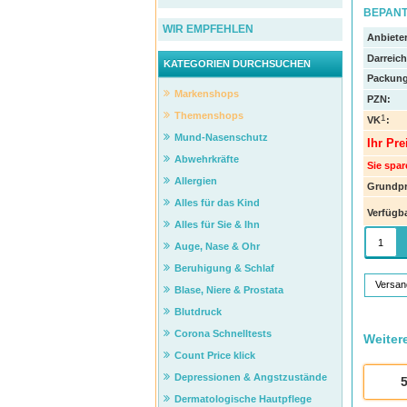
BEPANT
WIR EMPFEHLEN
Anbieter
Darreic
KATEGORIEN DURCHSUCHEN
Packung
Markenshops
PZN
:
Themenshops
1
VK
:
Mund-Nasenschutz
Ihr Pre
Abwehrkräfte
Sie spar
Allergien
Grundpr
Alles für das Kind
Verfügba
Alles für Sie & Ihn
Auge, Nase & Ohr
Beruhigung & Schlaf
Versan
Blase, Niere & Prostata
Blutdruck
Corona Schnelltests
Weiter
Count Price klick
Depressionen & Angstzustände
Dermatologische Hautpflege