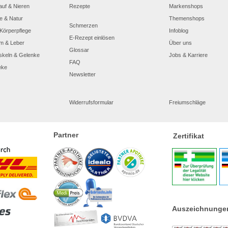
auf & Nieren
Rezepte
Markenshops
e & Natur
Themenshops
Schmerzen
Körperpflege
Infoblog
E-Rezept einlösen
m & Leber
Über uns
Glossar
skeln & Gelenke
Jobs & Karriere
FAQ
eke
Newsletter
Widerrufsformular
Freiumschläge
Partner
Zertifikat
Auszeichnunge