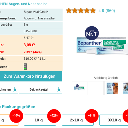
HEN Augen- und Nasensalbe
4.9
(860)
:
Bayer Vital GmbH
hungsform:
Augen- u. Nasensalbe
sgröße:
5
g
01578681
5,47 €*
is:
3,08 €*
en:
2,39 €
(
44%
)
eis:
616,00 €* / 1 kg
rkeit:
Zum Warenkorb hinzufügen
Abbildung ähnlich
dkosten
Beipackzettel
e Packungsgrößen
44%
42%
44%
5
g
10
g
2x10
g
3X10
g