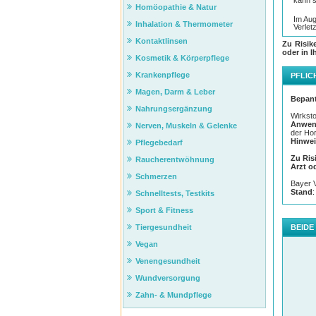
Homöopathie & Natur
Im Aug
Inhalation & Thermometer
Verlet
Kontaktlinsen
Zu Risik
Die
Be
oder in I
Kosmetik & Körperpflege
unt
san
Krankenpflege
PFLIC
ent
Magen, Darm & Leber
Die A
Bepan
etwa e
Nahrungsergänzung
der Na
Wirksto
steril
Anwen
Nerven, Muskeln & Gelenke
angewe
der Ho
Hinwei
Pflegebedarf
Für Sä
Bepan
Zu Ris
Raucherentwöhnung
nicht 
Arzt o
Schmerzen
Bayer 
Wenn S
Stand
:
Schnelltests, Testkits
die Ko
Kontak
Sport & Fitness
ausges
BEIDE
Tiergesundheit
Einen 
Auge b
Vegan
Die W
Venengesundheit
Um den
Wundversorgung
Nasen
Repara
Zahn- & Mundpflege
Binde-
Unters