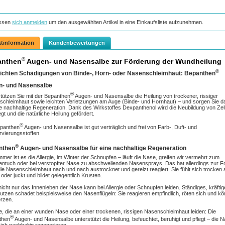
ssen
sich anmelden
um den ausgewählten Artikel in eine Einkaufsliste aufzunehmen.
tinformation
Kundenbewertungen
®
anthen
Augen- und Nasensalbe zur Förderung der Wundheilung
®
eichten Schädigungen von Binde-, Horn- oder Nasenschleimhaut: Bepanthen
n- und Nasensalbe
®
tützen Sie mit der Bepanthen
Augen- und Nasensalbe die Heilung von trockener, rissiger
chleimhaut sowie leichten Verletzungen am Auge (Binde- und Hornhaut) – und sorgen Sie d
ne nachhaltige Regeneration. Dank des Wirkstoffes Dexpanthenol wird die Neubildung von Zel
gt und die natürliche Heilung gefördert.
®
epanthen
Augen- und Nasensalbe ist gut verträglich und frei von Farb-, Duft- und
vierungsstoffen.
®
nthen
Augen- und Nasensalbe für eine nachhaltige Regeneration
mer ist es die Allergie, im Winter der Schnupfen – läuft die Nase, greifen wir vermehrt zum
ntuch oder bei verstopfter Nase zu abschwellenden Nasensprays. Das hat allerdings zur Fo
ie Nasenschleimhaut nach und nach austrocknet und gereizt reagiert. Sie fühlt sich trocken 
 oder juckt und bildet gelegentlich Krusten.
icht nur das Innenleben der Nase kann bei Allergie oder Schnupfen leiden. Ständiges, kräfti
tzen schadet beispielsweise den Nasenflügeln: Sie reagieren empfindlich, röten sich und k
rzen.
le, die an einer wunden Nase oder einer trockenen, rissigen Nasenschleimhaut leiden: Die
®
then
Augen- und Nasensalbe unterstützt die Heilung, befeuchtet, beruhigt und pflegt – die 
ich nachhaltig regenerieren.