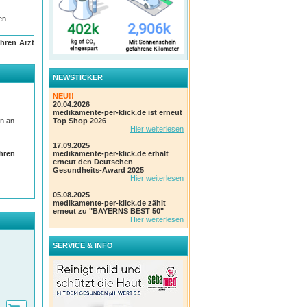
en
hren Arzt
NEWSTICKER
on
NEU!!
auf
20.04.2026
be
medikamente-per-klick.de ist erneut
en an
Top Shop 2026
Hier weiterlesen
n der
17.09.2025
ßend
Ihren
medikamente-per-klick.de erhält
erneut den Deutschen
Gesundheits-Award 2025
Hier weiterlesen
 Sie
die
05.08.2025
medikamente-per-klick.de zählt
erneut zu "BAYERNS BEST 50"
Hier weiterlesen
 am
SERVICE & INFO
 und
r
.
e – und