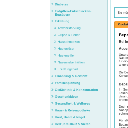
Diabetes
Entgiften-Entschlacken-
Sie mü
Entsäuern
Erkältung
Produk
Abwehrstärkung
Bep
Grippe & Fieber
Bei l
Halsschmerzen
Auge
Hustenlöser
Unters
Hustenstiller
Nasens
für ei
Nasennebenhöhlen
angere
Erkältungsbad
Die B
Konser
Ernährung & Gewicht
Familienplanung
Bepa
Im Som
Gedächtnis & Konzentration
Tasche
dass d
Geschenkideen
brennt
Gesundheit & Wellness
Doch n
Nasepu
Haus- & Reiseapotheke
schme
Haut, Haare & Nägel
Für al
Herz, Kreislauf & Nieren
Bepan
kann s