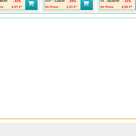
UVP
:
VK
:
89 €*
7,18 €*
14,29 €*
42%
69%
41%
is:
4,57 €*
Ihr Preis:
2,21 €*
Ihr Preis:
8,50 €*