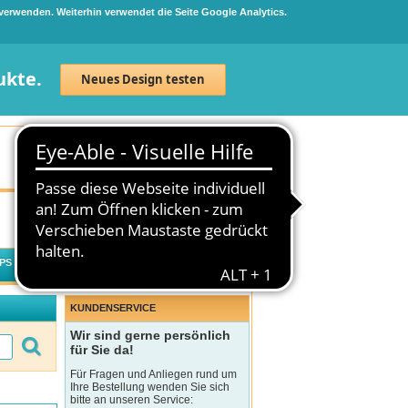
 verwenden. Weiterhin verwendet die Seite Google Analytics.
ukte.
Neues Design testen
Neuanmeldung
Anmelden
0
Artikel
0,00 €
PS
WECHSELWIRKUNGSCHECK
KUNDENSERVICE
Wir sind gerne persönlich
für Sie da!
Für Fragen und Anliegen rund um
Ihre Bestellung wenden Sie sich
bitte an unseren Service: