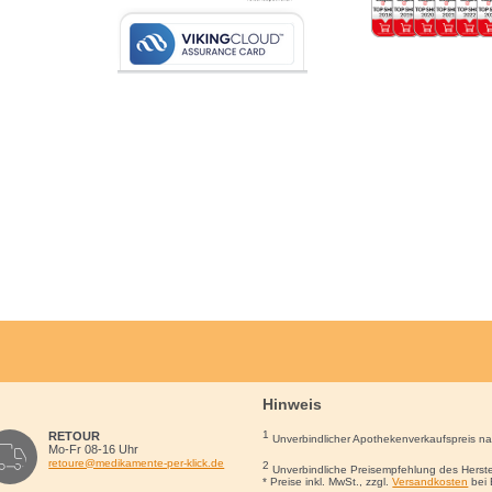
Hinweis
1
RETOUR
Unverbindlicher Apothekenverkaufspreis n
Mo-Fr 08-16 Uhr
retoure@medikamente-per-klick.de
2
Unverbindliche Preisempfehlung des Herste
* Preise inkl. MwSt., zzgl.
Versandkosten
bei 