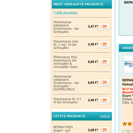
BEPA
rezept
MEIST VERKAUFTE PRODUKTE
pflege
Alle anzeigen
Inform
Apothe
Nasenspray-
ratiopharm
1
3,47 €*
Erwachsene - bei
Schnupfen
Nasenspray sine
1
2,49 €*
AL 1 mg / ml bei
Schnupfen
ANDER
Rhinospray Plus
Nasenspray bei
1
5,66 €*
Schnupfen &
verstopfter Nase
Nasenspray-
ratiopharm
BEPAN
1
6,64 €*
Erwachsene - bei
Heilsa
Schnupfen -
Nr.1* b
DOPPELPACK
Bepanth
Bayer 
Nasenspray AL 0,1
Einheit:
1
2,49 €*
% bei Schnupfen
PZN
:
0
Leeren
LETZTE PRODUKTE
BEPANTHEN
1
3,08 €*
Augen- und
1