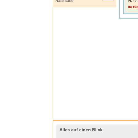
Nasensalbe
VK
:
7,
Ihr Pre
Alles auf einen Blick