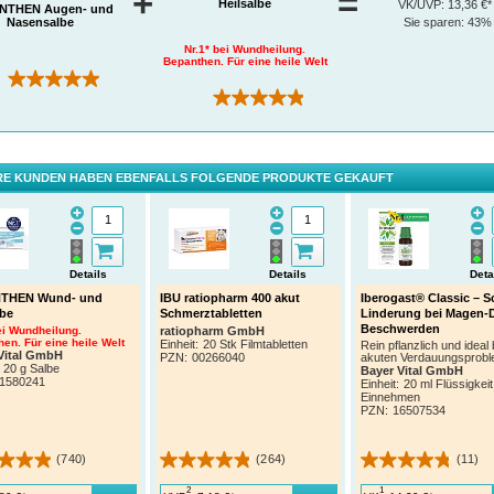
+
=
Heilsalbe
VK/UVP:
13,36 €*
NTHEN Augen- und
®
frei
– die Bepanthen
Augen- und Nasensalbe und profitieren Sie von ihren beruhigenden un
Nasensalbe
Sie sparen:
43%
nden Eigenschaften.
Nr.1* bei Wundheilung.
ieren Sie sich über mögliche Nebenwirkungen im Beipackzettel oder fragen Sie Ihren Arzt od
Bepanthen. Für eine heile Welt
ker.
(860)
(740)
E KUNDEN HABEN EBENFALLS FOLGENDE PRODUKTE GEKAUFT
Details
Details
Deta
THEN Wund- und
IBU ratiopharm 400 akut
Iberogast® Classic – S
lbe
Schmerztabletten
Linderung bei Magen-
Beschwerden
ei Wundheilung.
ratiopharm GmbH
en. Für eine heile Welt
Einheit:
20 Stk Filmtabletten
Rein pflanzlich und ideal 
Vital GmbH
PZN
:
00266040
akuten Verdauungsprob
20 g Salbe
Bayer Vital GmbH
1580241
Einheit:
20 ml Flüssigkei
Einnehmen
PZN
:
16507534
(740)
(264)
(11)
2
1