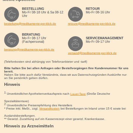
BESTELLUNG
RETOUR
Mo-Fr 08-18 Uhr & Sa 08-12
Mo-Fr 08-16 Uhr
Uhr
bestellung@medikamente-per-klick.de
retoure@medikamente-per-klick.de
BERATUNG
Mo-Fr 08-17 Uhr
SERVICEMANAGEMENT
(Fachpersonal)
Mo-Fr 09-17 Uhr
beratung@medikamente-per-klick.de
versand@medikamente-per-klick.de
(Telefonkosten sind abhängig von Telefonanbieter und -tarif)
Bitte halten Sie bei allen Anfragen oder Bestellvorgängen Ihre Kundennummer für uns
bereit.
Haben Sie bitte auch dafür Verständnis, dass wir aus Datenschutzgründen Auskünfte nur
an Sie persönlich geben dürfen.
Hinweis
1
Unverbindlicher Apothekenverkaufspreis nach
Lauer-Taxe
(Große Deutsche
Spezialitätentaxe)
2
Unverbindliche Preisempfehlung des Herstellers
* Preise inkl. MwSt., zzgl.
Versandkosten
bei Bestellungen im Inland unter 15
€
sowie bei
Auslandsbestellungen.
** Gesetzl. Zuzahlung auf ein Kassenrezept einer gesetzl. Krankenkasse.
Hinweis zu Arzneimitteln