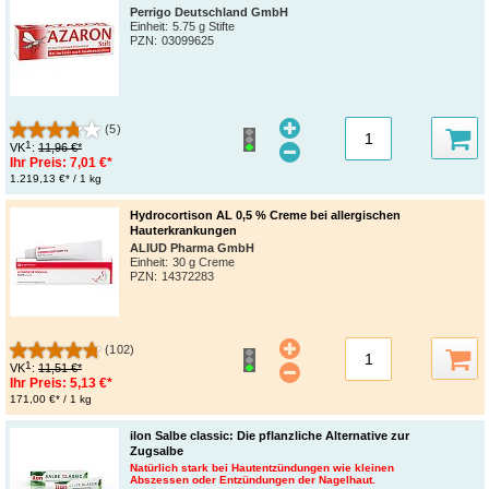
Perrigo Deutschland GmbH
Einheit:
5.75 g Stifte
PZN
:
03099625
(5)
1
VK
:
11,96 €*
Ihr Preis:
7,01 €*
1.219,13 €* / 1 kg
Hydrocortison AL 0,5 % Creme bei allergischen
Hauterkrankungen
ALIUD Pharma GmbH
Einheit:
30 g Creme
PZN
:
14372283
(102)
1
VK
:
11,51 €*
Ihr Preis:
5,13 €*
171,00 €* / 1 kg
ilon Salbe classic: Die pflanzliche Alternative zur
Zugsalbe
Natürlich stark bei Hautentzündungen wie kleinen
Abszessen oder Entzündungen der Nagelhaut.