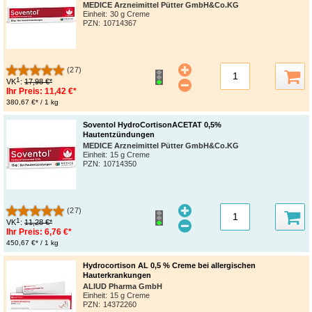
MEDICE Arzneimittel Pütter GmbH&Co.KG
Einheit:
30 g Creme
PZN
:
10714367
(27)
1
VK
:
17,98 €*
Ihr Preis:
11,42 €*
380,67 €* / 1 kg
Soventol HydroCortisonACETAT 0,5%
Hautentzündungen
MEDICE Arzneimittel Pütter GmbH&Co.KG
Einheit:
15 g Creme
PZN
:
10714350
(27)
1
VK
:
11,28 €*
Ihr Preis:
6,76 €*
450,67 €* / 1 kg
Hydrocortison AL 0,5 % Creme bei allergischen
Hauterkrankungen
ALIUD Pharma GmbH
Einheit:
15 g Creme
PZN
:
14372260