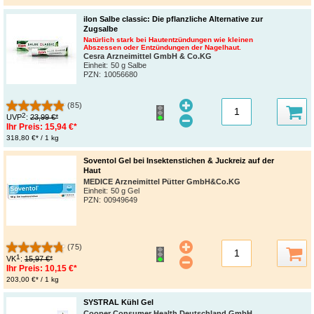
ilon Salbe classic: Die pflanzliche Alternative zur
Zugsalbe
Natürlich stark bei Hautentzündungen wie kleinen
Abszessen oder Entzündungen der Nagelhaut.
Cesra Arzneimittel GmbH & Co.KG
Einheit:
50 g Salbe
PZN
:
10056680
(85)
2
UVP
:
23,99 €*
Ihr Preis:
15,94 €*
318,80 €* / 1 kg
Soventol Gel bei Insektenstichen & Juckreiz auf der
Haut
MEDICE Arzneimittel Pütter GmbH&Co.KG
Einheit:
50 g Gel
PZN
:
00949649
(75)
1
VK
:
15,97 €*
Ihr Preis:
10,15 €*
203,00 €* / 1 kg
SYSTRAL Kühl Gel
Cooper Consumer Health Deutschland GmbH