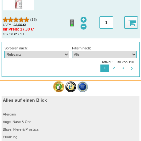
(15)
2
UVP
:
23,50 €*
Ihr Preis:
17,30 €*
432,50 €* / 1 l
Sortieren nach:
Filtern nach:
Artikel 1 - 30 von 190
1
2
3
Alles auf einen Blick
Allergien
Auge, Nase & Ohr
Blase, Niere & Prostata
Erkältung