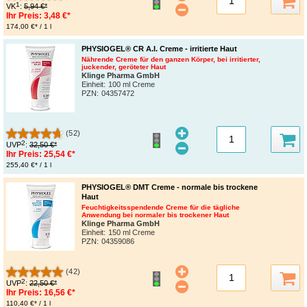
1
VK
:
5,94 €*
Ihr Preis:
3,48 €*
174,00 €* / 1 l
PHYSIOGEL® CR A.I. Creme - irritierte Haut
Nährende Creme für den ganzen Körper, bei irritierter,
juckender, geröteter Haut
Klinge Pharma GmbH
Einheit:
100 ml Creme
PZN
:
04357472
(52)
2
UVP
:
32,50 €*
Ihr Preis:
25,54 €*
255,40 €* / 1 l
PHYSIOGEL® DMT Creme - normale bis trockene
Haut
Feuchtigkeitsspendende Creme für die tägliche
Anwendung bei normaler bis trockener Haut
Klinge Pharma GmbH
Einheit:
150 ml Creme
PZN
:
04359086
(42)
2
UVP
:
22,50 €*
Ihr Preis:
16,56 €*
110,40 €* / 1 l