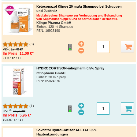
Ketoconazol Klinge 20 mg/g Shampoo bei Schuppen
und Juckreiz
Medizinisches Shampoo zur Vorbeugung und Behandlung
von Kopfhautschuppen und seborrhoischer Dermatitis.
Klinge Pharma GmbH
Einheit:
120 ml Shampoo
PZN
:
16923190
(3)
1
VK
:
17,70 €*
Ihr Preis:
11,00 €*
91,67 €* / 1 l
HYDROCORTISON-ratiopharm 0,5% Spray
ratiopharm GmbH
Einheit:
30 ml Spray
PZN
:
05024376
(1)
2
UVP
:
11,70 €*
Ihr Preis:
5,96 €*
198,67 €* / 1 l
Soventol HydroCortisonACETAT 0,5%
Hautentzündungen