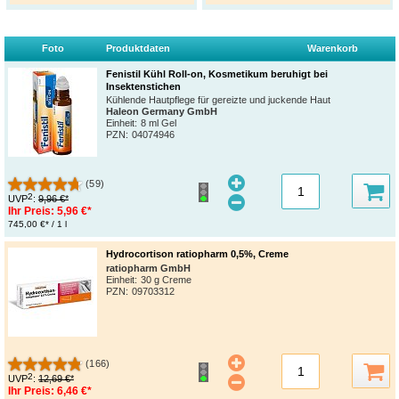
Foto
Produktdaten
Warenkorb
Fenistil Kühl Roll-on, Kosmetikum beruhigt bei
Insektenstichen
Kühlende Hautpflege für gereizte und juckende Haut
Haleon Germany GmbH
Einheit:
8 ml Gel
PZN
:
04074946
(59)
2
UVP
:
9,96 €*
Ihr Preis:
5,96 €*
745,00 €* / 1 l
Hydrocortison ratiopharm 0,5%, Creme
ratiopharm GmbH
Einheit:
30 g Creme
PZN
:
09703312
(166)
2
UVP
:
12,69 €*
Ihr Preis:
6,46 €*