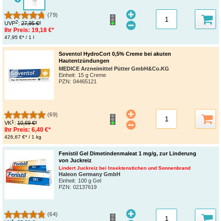
(79)
2
UVP
:
27,95 €*
Ihr Preis:
19,18 €*
47,95 €* / 1 l
Soventol HydroCort 0,5% Creme bei akuten
Hautentzündungen
MEDICE Arzneimittel Pütter GmbH&Co.KG
Einheit:
15 g Creme
PZN
:
04465121
(69)
1
VK
:
10,69 €*
Ihr Preis:
6,40 €*
426,67 €* / 1 kg
Fenistil Gel Dimetindenmaleat 1 mg/g, zur Linderung
von Juckreiz
Lindert Juckreiz bei Insektenstichen und Sonnenbrand
Haleon Germany GmbH
Einheit:
100 g Gel
PZN
:
02137619
(64)