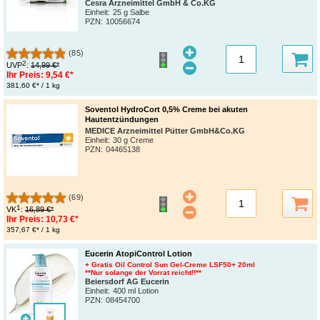
Cesra Arzneimittel GmbH & Co.KG
Einheit:
25 g Salbe
PZN
:
10056674
(85)
2
UVP
:
14,99 €*
Ihr Preis:
9,54 €*
381,60 €* / 1 kg
Soventol HydroCort 0,5% Creme bei akuten
Hautentzündungen
MEDICE Arzneimittel Pütter GmbH&Co.KG
Einheit:
30 g Creme
PZN
:
04465138
(69)
1
VK
:
16,89 €*
Ihr Preis:
10,73 €*
357,67 €* / 1 kg
Eucerin AtopiControl Lotion
+ Gratis Oil Control Sun Gel-Creme LSF50+ 20ml
**Nur solange der Vorrat reicht!!**
Beiersdorf AG Eucerin
Einheit:
400 ml Lotion
PZN
:
08454700