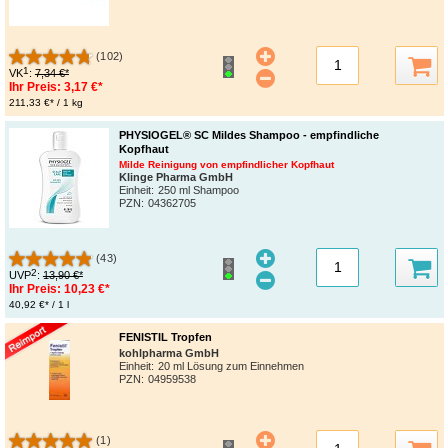
(102)
1
VK
:
7,34 €*
Ihr Preis:
3,17 €*
211,33 €* / 1 kg
PHYSIOGEL® SC Mildes Shampoo - empfindliche
Kopfhaut
Milde Reinigung von empfindlicher Kopfhaut
Klinge Pharma GmbH
Einheit:
250 ml Shampoo
PZN
:
04362705
(43)
2
UVP
:
13,90 €*
Ihr Preis:
10,23 €*
40,92 €* / 1 l
FENISTIL Tropfen
kohlpharma GmbH
Einheit:
20 ml Lösung zum Einnehmen
PZN
:
04959538
(1)