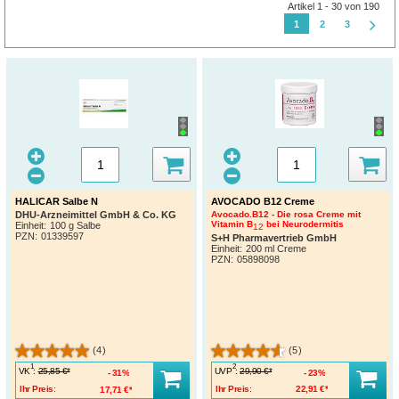
Artikel 1 - 30 von 190
1
2
3
HALICAR Salbe N
AVOCADO B12 Creme
DHU-Arzneimittel GmbH & Co. KG
Avocado.B12 - Die rosa Creme mit
Vitamin B
bei Neurodermitis
Einheit:
100 g Salbe
12
PZN
:
01339597
S+H Pharmavertrieb GmbH
Einheit:
200 ml Creme
PZN
:
05898098
(4)
(5)
1
2
VK
:
UVP
:
25,85 €*
29,90 €*
31%
23%
Ihr Preis:
17,71 €*
Ihr Preis:
22,91 €*