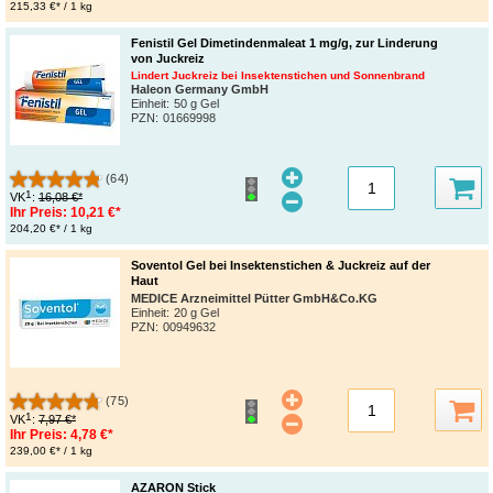
215,33 €* / 1 kg
Fenistil Gel Dimetindenmaleat 1 mg/g, zur Linderung
von Juckreiz
Lindert Juckreiz bei Insektenstichen und Sonnenbrand
Haleon Germany GmbH
Einheit:
50 g Gel
PZN
:
01669998
(64)
1
VK
:
16,08 €*
Ihr Preis:
10,21 €*
204,20 €* / 1 kg
Soventol Gel bei Insektenstichen & Juckreiz auf der
Haut
MEDICE Arzneimittel Pütter GmbH&Co.KG
Einheit:
20 g Gel
PZN
:
00949632
(75)
1
VK
:
7,97 €*
Ihr Preis:
4,78 €*
239,00 €* / 1 kg
AZARON Stick