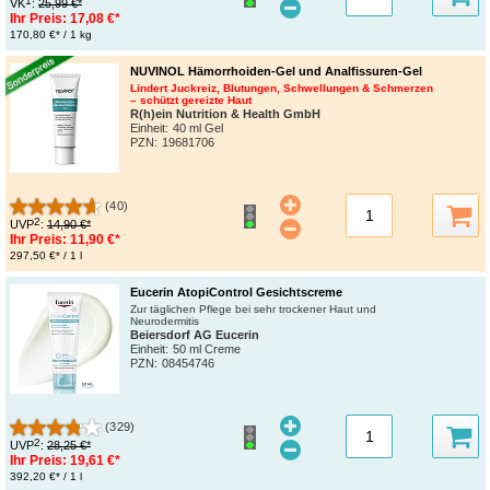
1
VK
:
25,99 €*
Ihr Preis:
17,08 €*
170,80 €* / 1 kg
NUVINOL Hämorrhoiden-Gel und Analfissuren-Gel
Lindert Juckreiz, Blutungen, Schwellungen & Schmerzen
– schützt gereizte Haut
R(h)ein Nutrition & Health GmbH
Einheit:
40 ml Gel
PZN
:
19681706
(40)
2
UVP
:
14,90 €*
Ihr Preis:
11,90 €*
297,50 €* / 1 l
Eucerin AtopiControl Gesichtscreme
Zur täglichen Pflege bei sehr trockener Haut und
Neurodermitis
Beiersdorf AG Eucerin
Einheit:
50 ml Creme
PZN
:
08454746
(329)
2
UVP
:
28,25 €*
Ihr Preis:
19,61 €*
392,20 €* / 1 l