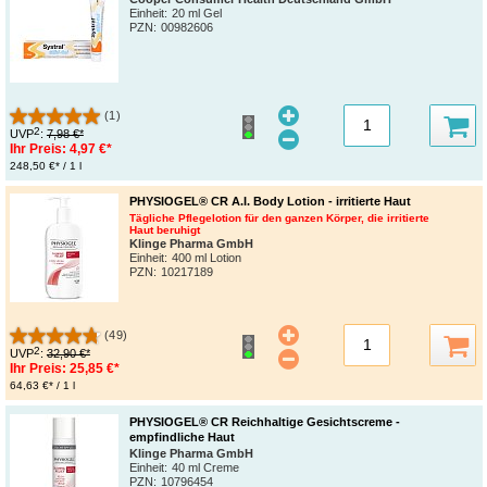
Einheit:
20 ml Gel
PZN
:
00982606
(1)
2
UVP
:
7,98 €*
Ihr Preis:
4,97 €*
248,50 €* / 1 l
PHYSIOGEL® CR A.I. Body Lotion - irritierte Haut
Tägliche Pflegelotion für den ganzen Körper, die irritierte
Haut beruhigt
Klinge Pharma GmbH
Einheit:
400 ml Lotion
PZN
:
10217189
(49)
2
UVP
:
32,90 €*
Ihr Preis:
25,85 €*
64,63 €* / 1 l
PHYSIOGEL® CR Reichhaltige Gesichtscreme -
empfindliche Haut
Klinge Pharma GmbH
Einheit:
40 ml Creme
PZN
:
10796454