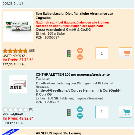
666,33 €* / 1 l
ilon Salbe classic: Die pflanzliche Alternative zur
Zugsalbe
Natürlich stark bei Hautentzündungen wie kleinen
Abszessen oder Entzündungen der Nagelhaut.
Cesra Arzneimittel GmbH & Co.KG
Einheit:
100 g Salbe
PZN
:
10056697
(85)
2
UVP
:
40,00 €*
Ihr Preis:
27,73 €*
277,30 €* / 1 kg
ICHTHRALETTEN 200 mg magensaftresistente
Tabletten
Zur effektiven Linderung von Rötungen und Pickeln bei
Rosazea.
Ichthyol-Gesellschaft Cordes Hermanni & Co. (GmbH
& Co.) KG
Einheit:
168 Stk Tabletten, magensaftresistent
PZN
:
17506962
(0)
1
VK
:
64,90 €*
Ihr Preis:
49,92 €*
0,30 €* / 1 Stk
AKNEFUG liquid 1% Lösung