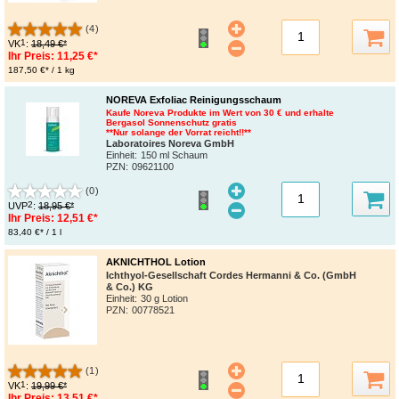
(4)
1
VK
:
18,49 €*
Ihr Preis:
11,25 €*
187,50 €* / 1 kg
NOREVA Exfoliac Reinigungsschaum
Kaufe Noreva Produkte im Wert von 30 € und erhalte
Bergasol Sonnenschutz gratis
**Nur solange der Vorrat reicht!!**
Laboratoires Noreva GmbH
Einheit:
150 ml Schaum
PZN
:
09621100
(0)
2
UVP
:
18,95 €*
Ihr Preis:
12,51 €*
83,40 €* / 1 l
AKNICHTHOL Lotion
Ichthyol-Gesellschaft Cordes Hermanni & Co. (GmbH
& Co.) KG
Einheit:
30 g Lotion
PZN
:
00778521
(1)
1
VK
:
19,99 €*
Ihr Preis:
13,51 €*