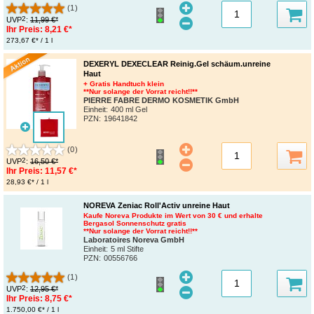
(1)
2
UVP
:
11,99 €*
Ihr Preis:
8,21 €*
273,67 €* / 1 l
DEXERYL DEXECLEAR Reinig.Gel schäum.unreine
Haut
+ Gratis Handtuch klein
**Nur solange der Vorrat reicht!!**
PIERRE FABRE DERMO KOSMETIK GmbH
Einheit:
400 ml Gel
PZN
:
19641842
(0)
2
UVP
:
16,50 €*
Ihr Preis:
11,57 €*
28,93 €* / 1 l
NOREVA Zeniac Roll'Activ unreine Haut
Kaufe Noreva Produkte im Wert von 30 € und erhalte
Bergasol Sonnenschutz gratis
**Nur solange der Vorrat reicht!!**
Laboratoires Noreva GmbH
Einheit:
5 ml Stifte
PZN
:
00556766
(1)
2
UVP
:
12,95 €*
Ihr Preis:
8,75 €*
1.750,00 €* / 1 l