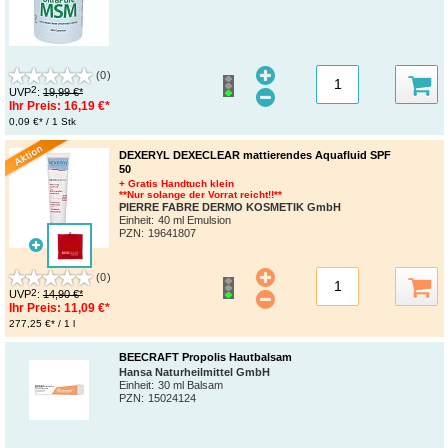
(0)
2
UVP
:
19,99 €*
Ihr Preis:
16,19 €*
0,09 €* / 1 Stk
DEXERYL DEXECLEAR mattierendes Aquafluid SPF
50
+ Gratis Handtuch klein
**Nur solange der Vorrat reicht!!**
PIERRE FABRE DERMO KOSMETIK GmbH
Einheit:
40 ml Emulsion
PZN
:
19641807
(0)
2
UVP
:
14,90 €*
Ihr Preis:
11,09 €*
277,25 €* / 1 l
BEECRAFT Propolis Hautbalsam
Hansa Naturheilmittel GmbH
Einheit:
30 ml Balsam
PZN
:
15024124