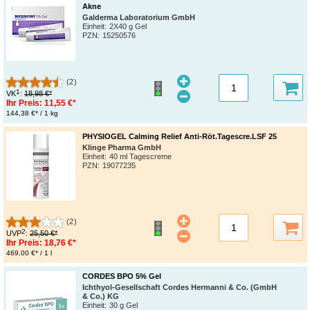
Akne
Galderma Laboratorium GmbH
Einheit:
2X40 g Gel
PZN
:
15250576
(2)
1
VK
:
18,98 €*
Ihr Preis:
11,55 €*
144,38 €* / 1 kg
PHYSIOGEL Calming Relief Anti-Röt.Tagescre.LSF 25
Klinge Pharma GmbH
Einheit:
40 ml Tagescreme
PZN
:
19077235
(2)
2
UVP
:
25,50 €*
Ihr Preis:
18,76 €*
469,00 €* / 1 l
CORDES BPO 5% Gel
Ichthyol-Gesellschaft Cordes Hermanni & Co. (GmbH
& Co.) KG
Einheit:
30 g Gel