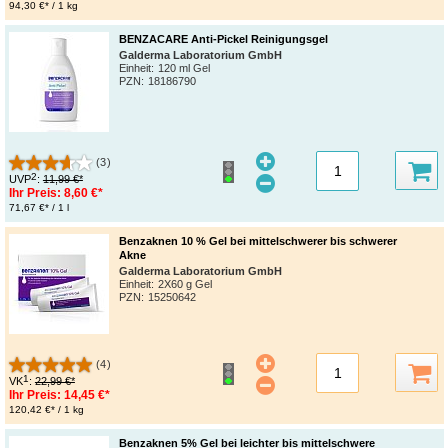
94,30 €* / 1 kg
BENZACARE Anti-Pickel Reinigungsgel
Galderma Laboratorium GmbH
Einheit:
120 ml Gel
PZN
:
18186790
(3)
2
UVP
:
11,99 €*
Ihr Preis:
8,60 €*
71,67 €* / 1 l
Benzaknen 10 % Gel bei mittelschwerer bis schwerer
Akne
Galderma Laboratorium GmbH
Einheit:
2X60 g Gel
PZN
:
15250642
(4)
1
VK
:
22,99 €*
Ihr Preis:
14,45 €*
120,42 €* / 1 kg
Benzaknen 5% Gel bei leichter bis mittelschwere