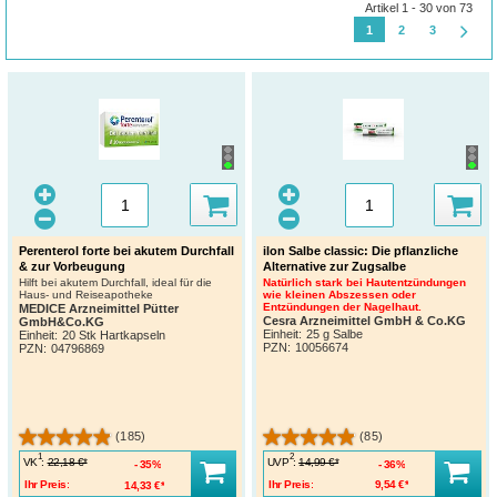
Artikel 1 - 30 von 73
1
2
3
Perenterol forte bei akutem Durchfall
ilon Salbe classic: Die pflanzliche
& zur Vorbeugung
Alternative zur Zugsalbe
Hilft bei akutem Durchfall, ideal für die
Natürlich stark bei Hautentzündungen
Haus- und Reiseapotheke
wie kleinen Abszessen oder
Entzündungen der Nagelhaut.
MEDICE Arzneimittel Pütter
Cesra Arzneimittel GmbH & Co.KG
GmbH&Co.KG
Einheit:
25 g Salbe
Einheit:
20 Stk Hartkapseln
PZN
:
10056674
PZN
:
04796869
(185)
(85)
1
2
VK
:
UVP
:
22,18 €*
14,99 €*
35%
36%
Ihr Preis:
14,33 €*
Ihr Preis:
9,54 €*