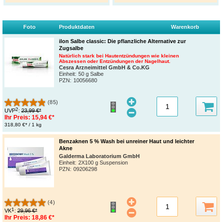
Foto
Produktdaten
Warenkorb
ilon Salbe classic: Die pflanzliche Alternative zur
Zugsalbe
Natürlich stark bei Hautentzündungen wie kleinen
Abszessen oder Entzündungen der Nagelhaut.
Cesra Arzneimittel GmbH & Co.KG
Einheit:
50 g Salbe
PZN
:
10056680
(85)
2
UVP
:
23,99 €*
Ihr Preis:
15,94 €*
318,80 €* / 1 kg
Benzaknen 5 % Wash bei unreiner Haut und leichter
Akne
Galderma Laboratorium GmbH
Einheit:
2X100 g Suspension
PZN
:
09206298
(4)
1
VK
:
29,96 €*
Ihr Preis:
18,86 €*