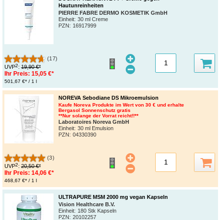
Hautunreinheiten
PIERRE FABRE DERMO KOSMETIK GmbH
Einheit:
30 ml Creme
PZN
:
16917999
(17)
2
UVP
:
19,90 €*
Ihr Preis:
15,05 €*
501,67 €* / 1 l
NOREVA Sebodiane DS Mikroemulsion
Kaufe Noreva Produkte im Wert von 30 € und erhalte
Bergasol Sonnenschutz gratis
**Nur solange der Vorrat reicht!!**
Laboratoires Noreva GmbH
Einheit:
30 ml Emulsion
PZN
:
04330390
(3)
2
UVP
:
20,50 €*
Ihr Preis:
14,06 €*
468,67 €* / 1 l
ULTRAPURE MSM 2000 mg vegan Kapseln
Vision Healthcare B.V.
Einheit:
180 Stk Kapseln
PZN
:
20102257