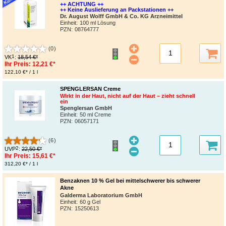
++ ACHTUNG ++
++ Keine Auslieferung an Packstationen ++
Dr. August Wolff GmbH & Co. KG Arzneimittel
Einheit:
100 ml Lösung
PZN
:
08764777
(0)
1
VK
:
18,54 €*
Ihr Preis:
12,21 €*
122,10 €* / 1 l
SPENGLERSAN Creme
Wirkt in der Haut, nicht auf der Haut – zieht schnell
ein
Spenglersan GmbH
Einheit:
50 ml Creme
PZN
:
06057171
(6)
2
UVP
:
22,50 €*
Ihr Preis:
15,61 €*
312,20 €* / 1 l
Benzaknen 10 % Gel bei mittelschwerer bis schwerer
Akne
Galderma Laboratorium GmbH
Einheit:
60 g Gel
PZN
:
15250613