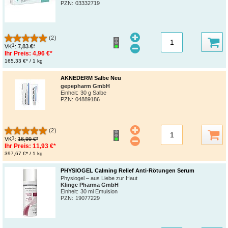
PZN
:
03332719
(2)
1
VK
:
7,83 €*
Ihr Preis:
4,96 €*
165,33 €* / 1 kg
AKNEDERM Salbe Neu
gepepharm GmbH
Einheit:
30 g Salbe
PZN
:
04889186
(2)
1
VK
:
16,99 €*
Ihr Preis:
11,93 €*
397,67 €* / 1 kg
PHYSIOGEL Calming Relief Anti-Rötungen Serum
Physiogel – aus Liebe zur Haut
Klinge Pharma GmbH
Einheit:
30 ml Emulsion
PZN
:
19077229