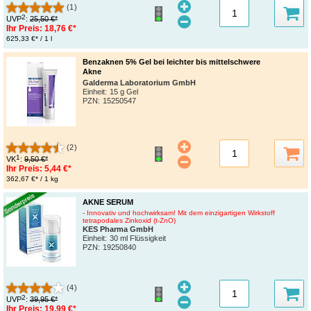
(1)
2
UVP
:
25,50 €*
Ihr Preis:
18,76 €*
625,33 €* / 1 l
Benzaknen 5% Gel bei leichter bis mittelschwere
Akne
Galderma Laboratorium GmbH
Einheit:
15 g Gel
PZN
:
15250547
(2)
1
VK
:
9,50 €*
Ihr Preis:
5,44 €*
362,67 €* / 1 kg
AKNE SERUM
- Innovativ und hochwirksam! Mit dem einzigartigen Wirkstoff
tetrapodales Zinkoxid (t-ZnO)
KES Pharma GmbH
Einheit:
30 ml Flüssigkeit
PZN
:
19250840
(4)
2
UVP
:
39,95 €*
Ihr Preis:
19,99 €*