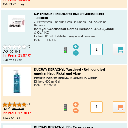
450,33 €* / 1 kg
ICHTHRALETTEN 200 mg magensaftresistente
Tabletten
Zur effektiven Linderung von Rötungen und Pickeln bei
Rosazea.
Ichthyol-Gesellschaft Cordes Hermanni & Co. (GmbH
& Co.) KG
Einheit:
84 Stk Tabletten, magensaftresistent
PZN
:
17506956
(0)
1
VK
:
35,90 €*
Ihr Preis:
25,97 €*
0,31 €* / 1 Stk
DUCRAY KERACNYL Waschgel - Reinigung bei
unreiner Haut, Pickel und Akne
PIERRE FABRE DERMO KOSMETIK GmbH
Einheit:
400 ml Gel
PZN
:
12393708
(1)
2
UVP
:
22,90 €*
Ihr Preis:
17,30 €*
43,25 €* / 1 l
DUCRAY KERACNYL PP+ Creme gegen