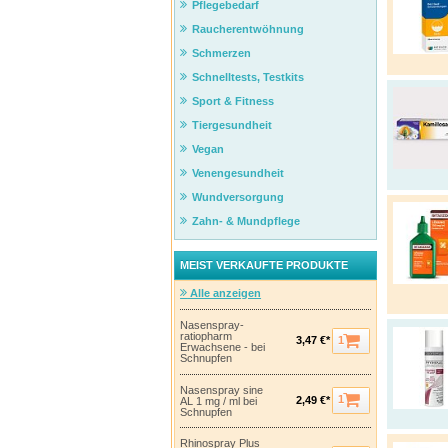
Pflegebedarf
Raucherentwöhnung
Schmerzen
Schnelltests, Testkits
Sport & Fitness
Tiergesundheit
Vegan
Venengesundheit
Wundversorgung
Zahn- & Mundpflege
MEIST VERKAUFTE PRODUKTE
Alle anzeigen
Nasenspray-
ratiopharm
1
3,47 €*
Erwachsene - bei
Schnupfen
Nasenspray sine
1
2,49 €*
AL 1 mg / ml bei
Schnupfen
Rhinospray Plus