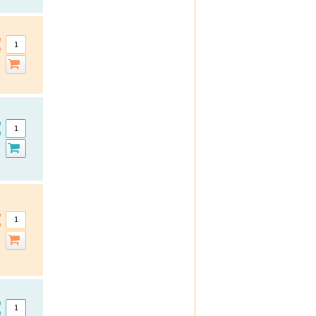
Boots Laboratories
BoxaGrippal
Bübchen
Canesten
Caudalie
Celyoung
Claire Fisher
Count Price klick
Daylong
DHU Naturtalente
DHU Schüßler-Salze
Dobendan
Doc
Doc Ibuprofen Schmerzgel
Doppelherz
Ducray
Durex
efasit
Elasten
Elevit
Ell Cranell
Esberitox
Elmex Gelee
Emser
Espumisan Gold
Eubos
Eucerin
Excipial
Femibion
Ferrotone
Formoline