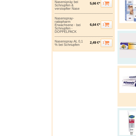
Nasenspray bei
1
5,66 €*
Schnupfen &
verstopfter Nase
Nasenspray-
ratiopharm
1
6,64 €*
Erwachsene - bei
Schnupfen -
DOPPELPACK
Nasenspray AL 0,1
1
2,49 €*
% bei Schnupfen