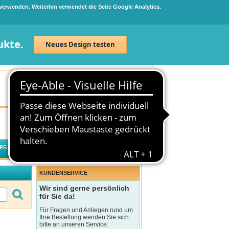
 verwenden. Weiterhin verwendet die Seite Google Analytics.
ukte.
Neues Design testen
Neuanmeldung
Anmelden
0
Artikel
0,00 €
PS
WECHSELWIRKUNGSCHECK
KUNDENSERVICE
Wir sind gerne persönlich
für Sie da!
Für Fragen und Anliegen rund um
Ihre Bestellung wenden Sie sich
bitte an unseren Service: