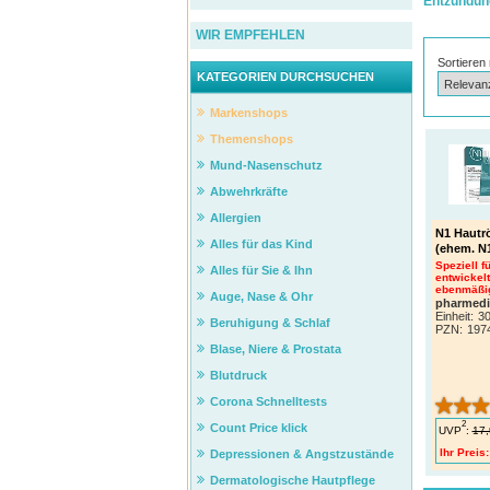
Entzündun
WIR EMPFEHLEN
Sortieren
KATEGORIEN DURCHSUCHEN
Markenshops
Themenshops
Mund-Nasenschutz
Abwehrkräfte
Allergien
N1 Hautr
Alles für das Kind
(ehem. N
Speziell f
Alles für Sie & Ihn
entwickelt
ebenmäßig
Auge, Nase & Ohr
pharmed
Einheit:
3
Beruhigung & Schlaf
PZN
:
197
Blase, Niere & Prostata
Blutdruck
Corona Schnelltests
2
Count Price klick
UVP
:
17,
Ihr Preis:
Depressionen & Angstzustände
Dermatologische Hautpflege