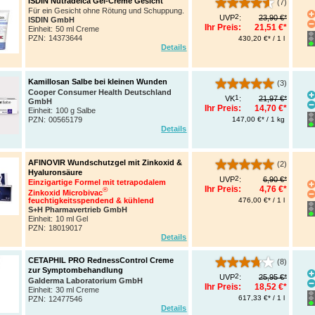
ISDIN Nutradeica Gel-Creme Gesicht
(7)
Für ein Gesicht ohne Rötung und Schuppung.
2
UVP
:
23,90 €*
ISDIN GmbH
Ihr Preis:
21,51 €*
Einheit:
50 ml Creme
PZN
:
14373644
430,20 €* / 1 l
Details
Kamillosan Salbe bei kleinen Wunden
(3)
Cooper Consumer Health Deutschland
1
VK
:
21,97 €*
GmbH
Ihr Preis:
14,70 €*
Einheit:
100 g Salbe
147,00 €* / 1 kg
PZN
:
00565179
Details
AFINOVIR Wundschutzgel mit Zinkoxid &
(2)
Hyaluronsäure
2
UVP
:
6,90 €*
Einzigartige Formel mit tetrapodalem
Ihr Preis:
4,76 €*
®
Zinkoxid Microbivac
feuchtigkeitsspendend & kühlend
476,00 €* / 1 l
S+H Pharmavertrieb GmbH
Einheit:
10 ml Gel
PZN
:
18019017
Details
CETAPHIL PRO RednessControl Creme
(8)
zur Symptombehandlung
2
UVP
:
25,95 €*
Galderma Laboratorium GmbH
Ihr Preis:
18,52 €*
Einheit:
30 ml Creme
617,33 €* / 1 l
PZN
:
12477546
Details