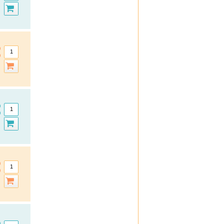
Formoline L112
frei
Frontline
Formigran
GeloMyrtol forte
Granu Fink
Grippostad C
Hansaplast
Hansepharm Powereiweiss
Hautfit
H & S
Iberogast
Klimaktoplant
Klosterfrau
Kneipp
Kytta
La Roche-Posay
Layenberger
Lemon Pharma
Lierac
Loceryl
Louis Widmer
Medipharma Cosmetics
Meditonsin
Miradent
Mucosolvan
Nasic
Neo Angin
Nicorette
Nicotinell
Nivea