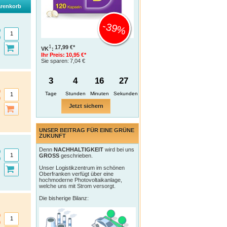
renkorb
-39%
1
17,99 €*
VK
:
Ihr Preis:
10,95 €*
Sie sparen:
7,04 €
3
4
16
26
Tage
Jetzt sichern
UNSER BEITRAG FÜR EINE GRÜNE
ZUKUNFT
Denn
NACHHALTIGKEIT
wird bei uns
GROSS
geschrieben.
Unser Logistikzentrum im schönen
Oberfranken verfügt über eine
hochmoderne Photovoltaikanlage,
welche uns mit Strom versorgt.
Die bisherige Bilanz: