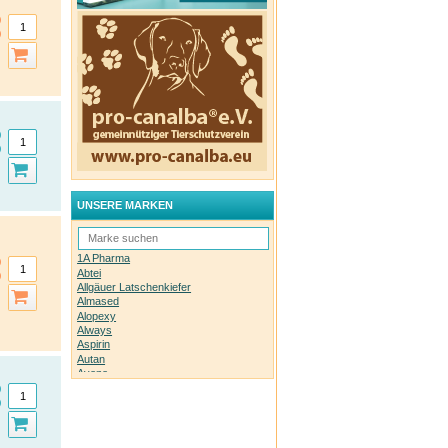
UNSERE MARKEN
1A Pharma
Abtei
Allgäuer Latschenkiefer
Almased
Alopexy
Always
Aspirin
Autan
Avene
Bachblüten-Orginal
Bepanthen
Basica
Biolectra
Bombastus