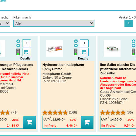
gen
 nach:
Filtern nach:
Artikel 1 - 
1
Details
Details
ötungen Pflegecreme
Hydrocortison ratiopharm
ilon Salbe classic: Die
1 Rosacea Creme)
0,5%, Creme
pflanzliche Alternative
Zugsalbe
ür empfindliche Haut
ratiopharm GmbH
 für ein sichtbar
Einheit:
30 g Creme
Natürlich stark bei
eres Hautbild.
PZN
:
09703312
Hautentzündungen wie k
ix GmbH
Abszessen oder Entzün
0 ml Creme
der Nagelhaut.
40886
Cesra Arzneimittel G
Co.KG
Einheit:
25 g Salbe
PZN
:
10056674
(71)
(166)
(85)
2
2
UVP
:
UVP
:
99 €*
12,69 €*
14,99 €*
20%
49%
36%
14,39 €*
Ihr Preis:
6,46 €*
Ihr Preis:
9,54 €*