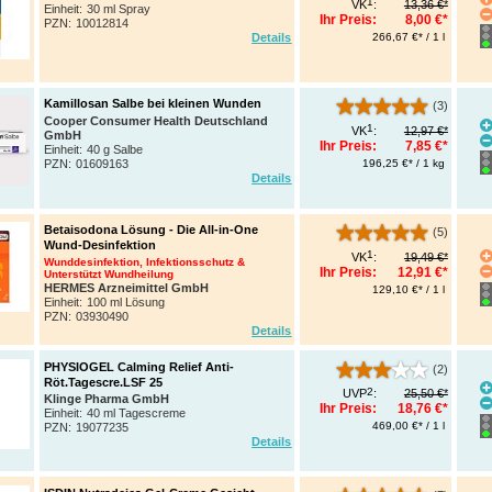
1
VK
:
13,36 €*
Einheit:
30 ml Spray
Ihr Preis:
8,00 €*
PZN
:
10012814
266,67 €* / 1 l
Details
Kamillosan Salbe bei kleinen Wunden
(3)
Cooper Consumer Health Deutschland
1
VK
:
12,97 €*
GmbH
Ihr Preis:
7,85 €*
Einheit:
40 g Salbe
196,25 €* / 1 kg
PZN
:
01609163
Details
Betaisodona Lösung - Die All-in-One
(5)
Wund-Desinfektion
1
VK
:
19,49 €*
Wunddesinfektion, Infektionsschutz &
Ihr Preis:
12,91 €*
Unterstützt Wundheilung
HERMES Arzneimittel GmbH
129,10 €* / 1 l
Einheit:
100 ml Lösung
PZN
:
03930490
Details
PHYSIOGEL Calming Relief Anti-
(2)
Röt.Tagescre.LSF 25
2
UVP
:
25,50 €*
Klinge Pharma GmbH
Ihr Preis:
18,76 €*
Einheit:
40 ml Tagescreme
469,00 €* / 1 l
PZN
:
19077235
Details