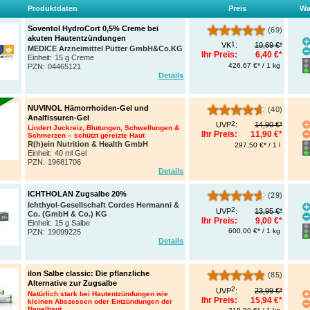
Produktdaten
Preis
Wa
Soventol HydroCort 0,5% Creme bei
(69)
akuten Hautentzündungen
1
VK
:
10,69 €*
MEDICE Arzneimittel Pütter GmbH&Co.KG
Ihr Preis:
6,40 €*
Einheit:
15 g Creme
426,67 €* / 1 kg
PZN
:
04465121
Details
NUVINOL Hämorrhoiden-Gel und
(40)
Analfissuren-Gel
2
UVP
:
14,90 €*
Lindert Juckreiz, Blutungen, Schwellungen &
Ihr Preis:
11,90 €*
Schmerzen – schützt gereizte Haut
R(h)ein Nutrition & Health GmbH
297,50 €* / 1 l
Einheit:
40 ml Gel
PZN
:
19681706
Details
ICHTHOLAN Zugsalbe 20%
(29)
Ichthyol-Gesellschaft Cordes Hermanni &
2
UVP
:
13,95 €*
Co. (GmbH & Co.) KG
Ihr Preis:
9,00 €*
Einheit:
15 g Salbe
600,00 €* / 1 kg
PZN
:
19099225
Details
ilon Salbe classic: Die pflanzliche
(85)
Alternative zur Zugsalbe
2
UVP
:
23,99 €*
Natürlich stark bei Hautentzündungen wie
Ihr Preis:
15,94 €*
kleinen Abszessen oder Entzündungen der
Nagelhaut.