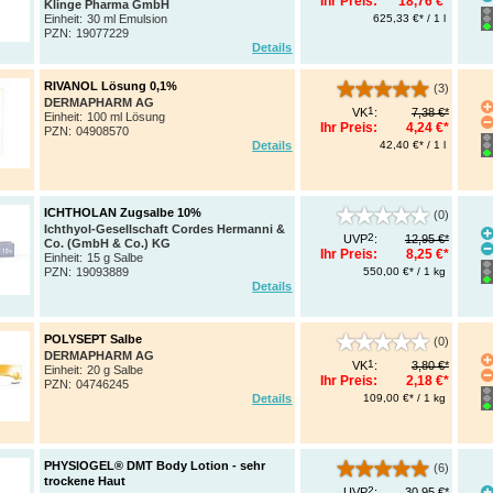
Ihr Preis:
18,76 €*
Klinge Pharma GmbH
625,33 €* / 1 l
Einheit:
30 ml Emulsion
PZN
:
19077229
Details
RIVANOL Lösung 0,1%
(3)
DERMAPHARM AG
1
VK
:
7,38 €*
Einheit:
100 ml Lösung
Ihr Preis:
4,24 €*
PZN
:
04908570
42,40 €* / 1 l
Details
ICHTHOLAN Zugsalbe 10%
(0)
Ichthyol-Gesellschaft Cordes Hermanni &
2
UVP
:
12,95 €*
Co. (GmbH & Co.) KG
Ihr Preis:
8,25 €*
Einheit:
15 g Salbe
550,00 €* / 1 kg
PZN
:
19093889
Details
POLYSEPT Salbe
(0)
DERMAPHARM AG
1
VK
:
3,80 €*
Einheit:
20 g Salbe
Ihr Preis:
2,18 €*
PZN
:
04746245
109,00 €* / 1 kg
Details
PHYSIOGEL® DMT Body Lotion - sehr
(6)
trockene Haut
2
UVP
:
30,95 €*