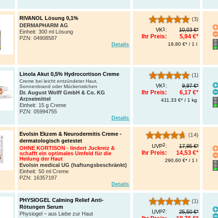
RIVANOL Lösung 0,1%
(3)
DERMAPHARM AG
1
VK
:
10,03 €*
Einheit:
300 ml Lösung
Ihr Preis:
5,94 €*
PZN
:
04908587
19,80 €* / 1 l
Details
Linola Akut 0,5% Hydrocortison Creme
(1)
Creme bei leicht entzündeter Haut,
1
VK
:
9,97 €*
Sonnenbrand oder Mückenstichen
Ihr Preis:
6,17 €*
Dr. August Wolff GmbH & Co. KG
Arzneimittel
411,33 €* / 1 kg
Einheit:
15 g Creme
PZN
:
05994755
Details
Evolsin Ekzem & Neurodermitis Creme -
(14)
dermatologisch getestet
2
UVP
:
17,95 €*
OHNE KORTISON - lindert Juckreiz &
Ihr Preis:
14,53 €*
schafft ein optimales Umfeld für die
Heilung der Haut
290,60 €* / 1 l
Evolsin medical UG (haftungsbeschränkt)
Einheit:
50 ml Creme
PZN
:
16357187
Details
PHYSIOGEL Calming Relief Anti-
(1)
Rötungen Serum
2
UVP
:
25,50 €*
Physiogel – aus Liebe zur Haut