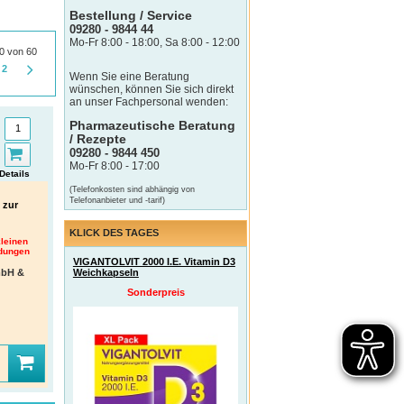
Bestellung / Service
09280 - 9844 44
Mo-Fr 8:00 - 18:00, Sa 8:00 - 12:00
30 von 60
2
Wenn Sie eine Beratung
wünschen, können Sie sich direkt
an unser Fachpersonal wenden:
Pharmazeutische Beratung
/ Rezepte
09280 - 9844 450
Mo-Fr 8:00 - 17:00
Details
(Telefonkosten sind abhängig von
Telefonanbieter und -tarif)
 zur
KLICK DES TAGES
leinen
dungen
VIGANTOLVIT 2000 I.E. Vitamin D3
Weichkapseln
mbH &
Sonderpreis