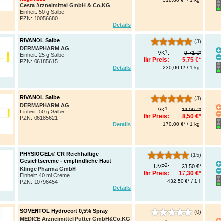
318,80 €* / 1 kg
Cesra Arzneimittel GmbH & Co.KG
Einheit:
50 g Salbe
PZN
:
10056680
Details
RIVANOL Salbe
(3)
DERMAPHARM AG
1
VK
:
9,71 €*
Einheit:
25 g Salbe
Ihr Preis:
5,75 €*
PZN
:
06185615
230,00 €* / 1 kg
Details
RIVANOL Salbe
(3)
DERMAPHARM AG
1
VK
:
14,09 €*
Einheit:
50 g Salbe
Ihr Preis:
8,50 €*
PZN
:
06185621
170,00 €* / 1 kg
Details
PHYSIOGEL® CR Reichhaltige
(15)
Gesichtscreme - empfindliche Haut
2
UVP
:
23,50 €*
Klinge Pharma GmbH
Ihr Preis:
17,30 €*
Einheit:
40 ml Creme
432,50 €* / 1 l
PZN
:
10796454
Details
SOVENTOL Hydrocort 0,5% Spray
(0)
MEDICE Arzneimittel Pütter GmbH&Co.KG