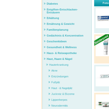
Foto
Diabetes
Entgiften-Entschlacken-
Entsäuern
Erkältung
Ernährung & Gewicht
Familienplanung
Gedächtnis & Konzentration
Geschenkideen
Gesundheit & Wellness
Haus- & Reiseapotheke
Haut, Haare & Nägel
Hauterkrankung
Akne
Entzündungen
Fußpilz
Haut - & Nagelpilz
Juckreiz & Ekzeme
Lippenherpes
Neurodermitis