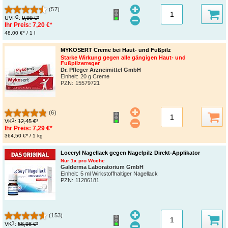
(57)
2
UVP
:
9,99 €*
Ihr Preis:
7,20 €*
48,00 €* / 1 l
MYKOSERT Creme bei Haut- und Fußpilz
Starke Wirkung gegen alle gängigen Haut- und
Fußpilzerreger
Dr. Pfleger Arzneimittel GmbH
Einheit:
20 g Creme
PZN
:
15579721
(6)
1
VK
:
12,45 €*
Ihr Preis:
7,29 €*
364,50 €* / 1 kg
Loceryl Nagellack gegen Nagelpilz Direkt-Applikator
Nur 1x pro Woche
Galderma Laboratorium GmbH
Einheit:
5 ml Wirkstoffhaltiger Nagellack
PZN
:
11286181
(153)
1
VK
:
56,98 €*