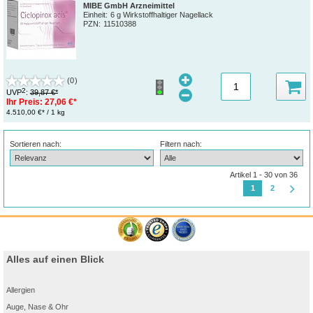
MIBE GmbH Arzneimittel
Einheit:
6 g Wirkstoffhaltiger Nagellack
PZN
:
11510388
(0)
2
UVP
:
39,87 €*
Ihr Preis:
27,06 €*
4.510,00 €* / 1 kg
Sortieren nach:
Filtern nach:
Artikel 1 - 30 von 36
1
2
Alles auf einen Blick
Allergien
Auge, Nase & Ohr