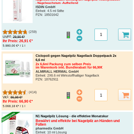
- Nagelwachstum -Aufhellend
ISDIN GmbH
Einheit:
4.5 ml Stifte
PZN
:
18501642
(259)
2
UVP
:
29,90 €*
Ihr Preis:
26,91 €*
5.980,00 €* / 1 l
Ciclopoli gegen Nagelpilz Nagellack Doppelpack 2x
6,6 ml
2x 6,6ml Packung zum selben Preis
im Warenkorb inkl. Bundlerabatt für 66,90€
ALMIRALL HERMAL GmbH
Einheit:
2X6.6 ml Wirkstoffhaltiger Nagellack
PZN
:
18762911
(414)
1
VK
:
86,98 €*
Ihr Preis:
66,90 €*
5.068,18 €* / 1 l
N1 Nagelpilz Lösung - die effektive Monatskur
Bewährt und effektiv bei Nagelpilz an Händen und
Füßen
pharmedix GmbH
Einheit:
10 ml Lösung