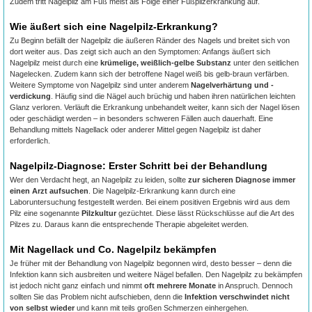
Zudem tritt Nagelpilz am Fuß meist als Folge einer Fußpilzerkrankung auf.
Wie äußert sich eine Nagelpilz-Erkrankung?
Zu Beginn befällt der Nagelpilz die äußeren Ränder des Nagels und breitet sich von
dort weiter aus. Das zeigt sich auch an den Symptomen: Anfangs äußert sich
Nagelpilz meist durch eine
krümelige, weißlich-gelbe Substanz
unter den seitlichen
Nagelecken. Zudem kann sich der betroffene Nagel weiß bis gelb-braun verfärben.
Weitere Symptome von Nagelpilz sind unter anderem
Nagelverhärtung und -
verdickung
. Häufig sind die Nägel auch brüchig und haben ihren natürlichen leichten
Glanz verloren. Verläuft die Erkrankung unbehandelt weiter, kann sich der Nagel lösen
oder geschädigt werden – in besonders schweren Fällen auch dauerhaft. Eine
Behandlung mittels Nagellack oder anderer Mittel gegen Nagelpilz ist daher
erforderlich.
Nagelpilz-Diagnose: Erster Schritt bei der Behandlung
Wer den Verdacht hegt, an Nagelpilz zu leiden, sollte
zur sicheren Diagnose immer
einen Arzt aufsuchen
. Die Nagelpilz-Erkrankung kann durch eine
Laboruntersuchung festgestellt werden. Bei einem positiven Ergebnis wird aus dem
Pilz eine sogenannte
Pilzkultur
gezüchtet. Diese lässt Rückschlüsse auf die Art des
Pilzes zu. Daraus kann die entsprechende Therapie abgeleitet werden.
Mit Nagellack und Co. Nagelpilz bekämpfen
Je früher mit der Behandlung von Nagelpilz begonnen wird, desto besser – denn die
Infektion kann sich ausbreiten und weitere Nägel befallen. Den Nagelpilz zu bekämpfen
ist jedoch nicht ganz einfach und nimmt
oft mehrere Monate
in Anspruch. Dennoch
sollten Sie das Problem nicht aufschieben, denn die
Infektion verschwindet nicht
von selbst wieder
und kann mit teils großen Schmerzen einhergehen.