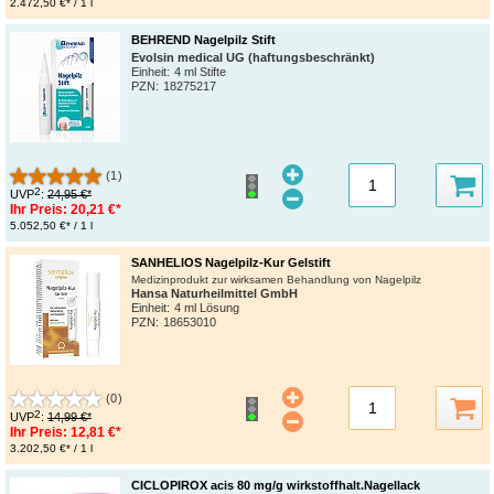
2.472,50 €* / 1 l
BEHREND Nagelpilz Stift
Evolsin medical UG (haftungsbeschränkt)
Einheit:
4 ml Stifte
PZN
:
18275217
(1)
2
UVP
:
24,95 €*
Ihr Preis:
20,21 €*
5.052,50 €* / 1 l
SANHELIOS Nagelpilz-Kur Gelstift
Medizinprodukt zur wirksamen Behandlung von Nagelpilz
Hansa Naturheilmittel GmbH
Einheit:
4 ml Lösung
PZN
:
18653010
(0)
2
UVP
:
14,99 €*
Ihr Preis:
12,81 €*
3.202,50 €* / 1 l
CICLOPIROX acis 80 mg/g wirkstoffhalt.Nagellack