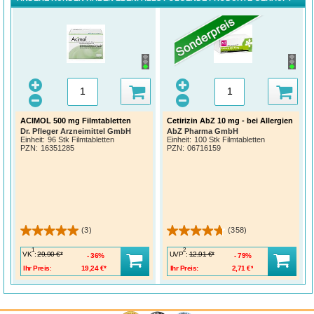
ACIMOL 500 mg Filmtabletten
Cetirizin AbZ 10 mg - bei Allergien
Dr. Pfleger Arzneimittel GmbH
AbZ Pharma GmbH
Einheit:
96 Stk Filmtabletten
Einheit:
100 Stk Filmtabletten
PZN
:
16351285
PZN
:
06716159
(3)
(358)
1
2
VK
:
UVP
:
29,90 €*
12,91 €*
36%
79%
Ihr Preis:
19,24 €*
Ihr Preis:
2,71 €*