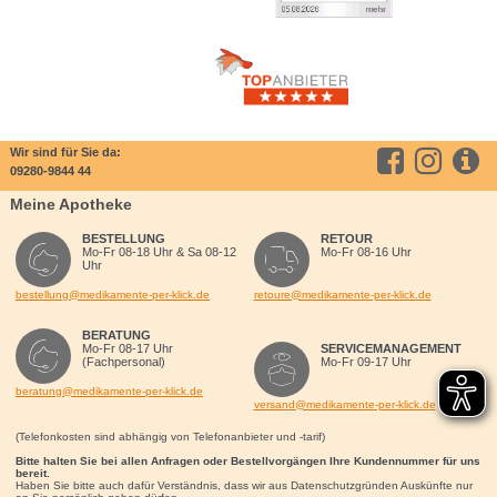
Wir sind für Sie da:
09280-9844 44
Meine Apotheke
BESTELLUNG
RETOUR
Mo-Fr 08-18 Uhr & Sa 08-12
Mo-Fr 08-16 Uhr
Uhr
bestellung@medikamente-per-klick.de
retoure@medikamente-per-klick.de
BERATUNG
Mo-Fr 08-17 Uhr
SERVICEMANAGEMENT
(Fachpersonal)
Mo-Fr 09-17 Uhr
beratung@medikamente-per-klick.de
versand@medikamente-per-klick.de
(Telefonkosten sind abhängig von Telefonanbieter und -tarif)
Bitte halten Sie bei allen Anfragen oder Bestellvorgängen Ihre Kundennummer für uns
bereit.
Haben Sie bitte auch dafür Verständnis, dass wir aus Datenschutzgründen Auskünfte nur