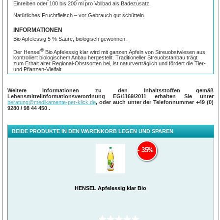
Einreiben oder 100 bis 200 ml pro Vollbad als Badezusatz.
Natürliches Fruchtfleisch – vor Gebrauch gut schütteln.
INFORMATIONEN
Bio Apfelessig 5 % Säure, biologisch gewonnen.
®
Der Hensel
Bio Apfelessig klar wird mit ganzen Äpfeln von Streuobstwiesen aus
kontrolliert biologischem Anbau hergestellt. Traditioneller Streuobstanbau trägt
zum Erhalt alter Regional-Obstsorten bei, ist naturverträglich und fördert die Tier-
und Pflanzen-Vielfalt.
Bei der Herstellung von Bio-Lebensmitteln wird auf den Einsatz von genetisch
veränderten Organismen, künstlichen Zusatz- und Hilfsstoffen verzichtet. Bei der
Weitere Informationen zu den Inhaltsstoffen gemäß
im Süddeutschen hergestellten Bio-Essig-Spezialität wird darauf geachtet, die
Lebensmittelinformationsverordnung EG/1169/2011 erhalten Sie unter
wertvollen Inhaltsstoffe der Äpfel zu schonen.
beratung@medikamente-per-klick.de
, oder auch unter der Telefonnummer
+49 (0)
9280 / 98 44 450
.
BEIDE PRODUKTE IN DEN WARENKORB LEGEN UND SPAREN
35%
HENSEL Apfelessig klar Bio
(0)