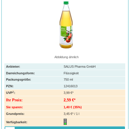
Abbildung ähnlich
Anbieter:
SALUS Pharma GmbH
Darreichungsform:
Flüssigkeit
Packungsgröße:
750
ml
PZN
:
12416013
2
UVP
:
3,99 €*
Ihr Preis:
2,59 €*
Sie sparen:
1,40 €
(
35%
)
Grundpreis:
3,45 €* / 1 l
Verfügbarkeit: