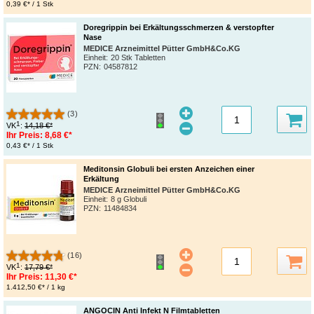
0,39 €* / 1 Stk
Doregrippin bei Erkältungsschmerzen & verstopfter
Nase
MEDICE Arzneimittel Pütter GmbH&Co.KG
Einheit:
20 Stk Tabletten
PZN
:
04587812
(3)
1
VK
:
14,18 €*
Ihr Preis:
8,68 €*
0,43 €* / 1 Stk
Meditonsin Globuli bei ersten Anzeichen einer
Erkältung
MEDICE Arzneimittel Pütter GmbH&Co.KG
Einheit:
8 g Globuli
PZN
:
11484834
(16)
1
VK
:
17,79 €*
Ihr Preis:
11,30 €*
1.412,50 €* / 1 kg
ANGOCIN Anti Infekt N Filmtabletten