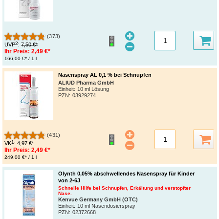
(373)
2
UVP
:
7,50 €*
Ihr Preis:
2,49 €*
166,00 €* / 1 l
Nasenspray AL 0,1 % bei Schnupfen
ALIUD Pharma GmbH
Einheit:
10 ml Lösung
PZN
:
03929274
(431)
1
VK
:
4,97 €*
Ihr Preis:
2,49 €*
249,00 €* / 1 l
Olynth 0,05% abschwellendes Nasenspray für Kinder
von 2-6J
Schnelle Hilfe bei Schnupfen, Erkältung und verstopfter
Nase.
Kenvue Germany GmbH (OTC)
Einheit:
10 ml Nasendosierspray
PZN
:
02372668