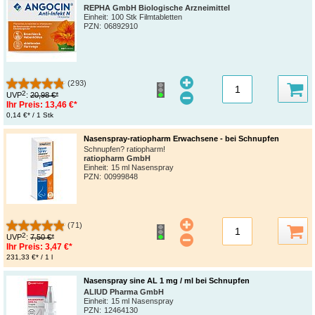
REPHA GmbH Biologische Arzneimittel
Einheit:
100 Stk Filmtabletten
PZN
:
06892910
(293)
2
UVP
:
20,98 €*
Ihr Preis:
13,46 €*
0,14 €* / 1 Stk
Nasenspray-ratiopharm Erwachsene - bei Schnupfen
Schnupfen? ratiopharm!
ratiopharm GmbH
Einheit:
15 ml Nasenspray
PZN
:
00999848
(71)
2
UVP
:
7,50 €*
Ihr Preis:
3,47 €*
231,33 €* / 1 l
Nasenspray sine AL 1 mg / ml bei Schnupfen
ALIUD Pharma GmbH
Einheit:
15 ml Nasenspray
PZN
:
12464130