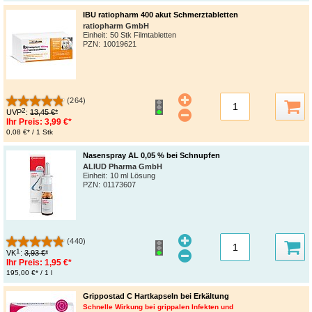
IBU ratiopharm 400 akut Schmerztabletten
ratiopharm GmbH
Einheit:
50 Stk Filmtabletten
PZN
:
10019621
(264)
2
UVP
:
13,45 €*
Ihr Preis:
3,99 €*
0,08 €* / 1 Stk
Nasenspray AL 0,05 % bei Schnupfen
ALIUD Pharma GmbH
Einheit:
10 ml Lösung
PZN
:
01173607
(440)
1
VK
:
3,93 €*
Ihr Preis:
1,95 €*
195,00 €* / 1 l
Grippostad C Hartkapseln bei Erkältung
Schnelle Wirkung bei grippalen Infekten und