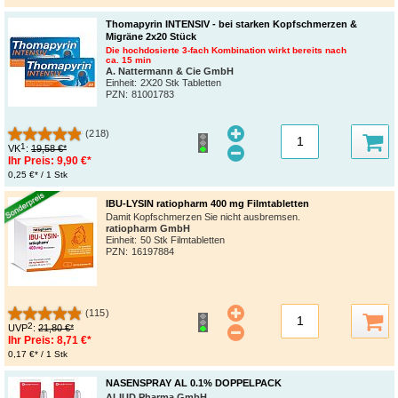
Thomapyrin INTENSIV - bei starken Kopfschmerzen &
Migräne 2x20 Stück
Die hochdosierte 3-fach Kombination wirkt bereits nach
ca. 15 min
A. Nattermann & Cie GmbH
Einheit:
2X20 Stk Tabletten
PZN
:
81001783
(218)
1
VK
:
19,58 €*
Ihr Preis:
9,90 €*
0,25 €* / 1 Stk
IBU-LYSIN ratiopharm 400 mg Filmtabletten
Damit Kopfschmerzen Sie nicht ausbremsen.
ratiopharm GmbH
Einheit:
50 Stk Filmtabletten
PZN
:
16197884
(115)
2
UVP
:
21,80 €*
Ihr Preis:
8,71 €*
0,17 €* / 1 Stk
NASENSPRAY AL 0.1% DOPPELPACK
ALIUD Pharma GmbH