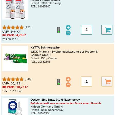
Einheit:
2X10 ml Lösung
PZN
:
81015940
(431)
2
UVP
:
9,94 €*
Ihr Preis:
4,78 €*
239,00 €* / 1 l
KYTTA Schmerzsalbe
WICK Pharma - Zweigniederlassung der Procter &
Gamble GmbH
Einheit:
150 g Creme
PZN
:
10832865
(346)
2
UVP
:
30,48 €*
Ihr Preis:
18,76 €*
125,07 €* / 1 kg
Otriven SinuSpray 0,1 % Nasenspray
Befreit schnell vom schmerzhaften Druck einer Sinusitis
Haleon Germany GmbH
Einheit:
10 ml Nasenspray
PZN
:
09922155