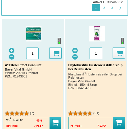
Artikel 1 - 30 von 212
1
2
3
ASPIRIN Effect Granulat
Phytohustil® Hustenreizstiller Sirup
bei Reizhusten
Bayer Vital GmbH
Einheit:
20 Stk Granulat
®
Phytohustil
Hustenreizstiller Sirup bei
PZN
:
01743631
Reizhusten
Bayer Vital GmbH
Einheit:
150 ml Sirup
PZN
:
00425478
(7)
(51)
1
VK
:
12,48 €*
42%
Ihr Preis:
7,24 €*
Ihr Preis:
7,63 €*