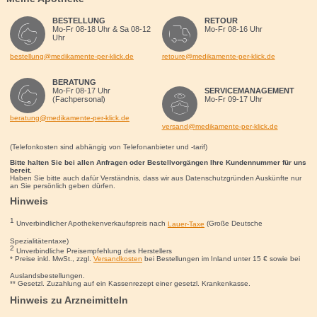
BESTELLUNG
RETOUR
Mo-Fr 08-18 Uhr & Sa 08-12
Mo-Fr 08-16 Uhr
Uhr
bestellung@medikamente-per-klick.de
retoure@medikamente-per-klick.de
BERATUNG
Mo-Fr 08-17 Uhr
SERVICEMANAGEMENT
(Fachpersonal)
Mo-Fr 09-17 Uhr
beratung@medikamente-per-klick.de
versand@medikamente-per-klick.de
(Telefonkosten sind abhängig von Telefonanbieter und -tarif)
Bitte halten Sie bei allen Anfragen oder Bestellvorgängen Ihre Kundennummer für uns
bereit.
Haben Sie bitte auch dafür Verständnis, dass wir aus Datenschutzgründen Auskünfte nur
an Sie persönlich geben dürfen.
Hinweis
1
Unverbindlicher Apothekenverkaufspreis nach
Lauer-Taxe
(Große Deutsche
Spezialitätentaxe)
2
Unverbindliche Preisempfehlung des Herstellers
* Preise inkl. MwSt., zzgl.
Versandkosten
bei Bestellungen im Inland unter 15
€
sowie bei
Auslandsbestellungen.
** Gesetzl. Zuzahlung auf ein Kassenrezept einer gesetzl. Krankenkasse.
Hinweis zu Arzneimitteln