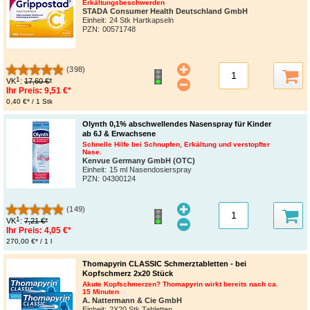
Erkältungsbeschwerden
STADA Consumer Health Deutschland GmbH
Einheit:
24 Stk Hartkapseln
PZN
:
00571748
(398)
1
VK
:
17,60 €*
Ihr Preis:
9,51 €*
0,40 €* / 1 Stk
Olynth 0,1% abschwellendes Nasenspray für Kinder
ab 6J & Erwachsene
Schnelle Hilfe bei Schnupfen, Erkältung und verstopfter
Nase.
Kenvue Germany GmbH (OTC)
Einheit:
15 ml Nasendosierspray
PZN
:
04300124
(149)
1
VK
:
7,21 €*
Ihr Preis:
4,05 €*
270,00 €* / 1 l
Thomapyrin CLASSIC Schmerztabletten - bei
Kopfschmerz 2x20 Stück
Akute Kopfschmerzen? Thomapyrin wirkt bereits nach ca.
15 Minuten
A. Nattermann & Cie GmbH
Einheit:
2X20 Stk Tabletten