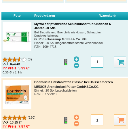
Foto
Produktdaten
Warenkorb
Myrtol der pflanzliche Schleimlöser für Kinder ab 6
Jahren 20 Stk.
Bei Sinusitis und Bronchitis mit Husten, Schnupfen,
Druckkopfschmerz
G. Pohl-Boskamp GmbH & Co. KG
Einheit:
20 Stk magensaftresistente Weichkapsel
PZN
:
10944713
(3)
1
VK
:
9,70 €*
Ihr Preis:
5,99 €*
0,30 €* / 1 Stk
Dorithricin Halstabletten Classic bei Halsschmerzen
MEDICE Arzneimittel Pütter GmbH&Co.KG
Einheit:
20 Stk Lutschtabletten
PZN
:
07727923
(160)
1
VK
:
13,15 €*
Ihr Preis:
7,87 €*