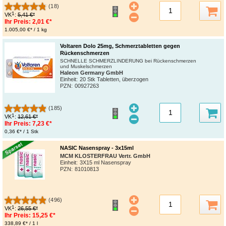
(18)
1
VK
:
5,41 €*
Ihr Preis:
2,01 €*
1.005,00 €* / 1 kg
Voltaren Dolo 25mg, Schmerztabletten gegen
Rückenschmerzen
SCHNELLE SCHMERZLINDERUNG bei Rückenschmerzen
und Muskelschmerzen
Haleon Germany GmbH
Einheit:
20 Stk Tabletten, überzogen
PZN
:
00927263
(185)
1
VK
:
12,61 €*
Ihr Preis:
7,23 €*
0,36 €* / 1 Stk
NASIC Nasenspray - 3x15ml
MCM KLOSTERFRAU Vertr. GmbH
Einheit:
3X15 ml Nasenspray
PZN
:
81010813
(496)
1
VK
:
26,55 €*
Ihr Preis:
15,25 €*
338,89 €* / 1 l