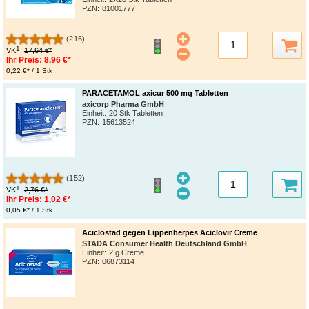
PZN
:
81001777
(216)
1
VK
:
17,64 €*
Ihr Preis:
8,96 €*
0,22 €* / 1 Stk
PARACETAMOL axicur 500 mg Tabletten
axicorp Pharma GmbH
Einheit:
20 Stk Tabletten
PZN
:
15613524
(152)
1
VK
:
2,76 €*
Ihr Preis:
1,02 €*
0,05 €* / 1 Stk
Aciclostad gegen Lippenherpes Aciclovir Creme
STADA Consumer Health Deutschland GmbH
Einheit:
2 g Creme
PZN
:
06873114