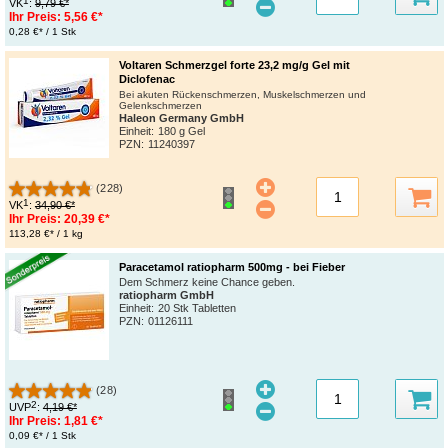
1
VK
:
9,79 €*
Ihr Preis:
5,56 €*
0,28 €* / 1 Stk
Voltaren Schmerzgel forte 23,2 mg/g Gel mit
Diclofenac
Bei akuten Rückenschmerzen, Muskelschmerzen und
Gelenkschmerzen
Haleon Germany GmbH
Einheit:
180 g Gel
PZN
:
11240397
(228)
1
VK
:
34,90 €*
Ihr Preis:
20,39 €*
113,28 €* / 1 kg
Paracetamol ratiopharm 500mg - bei Fieber
Dem Schmerz keine Chance geben.
ratiopharm GmbH
Einheit:
20 Stk Tabletten
PZN
:
01126111
(28)
2
UVP
:
4,19 €*
Ihr Preis:
1,81 €*
0,09 €* / 1 Stk