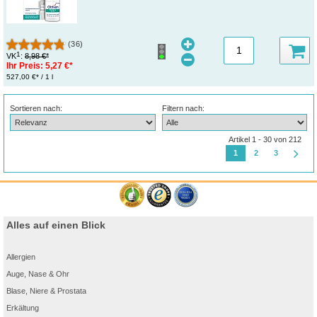
(36)
1
VK
:
8,98 €*
Ihr Preis:
5,27 €*
527,00 €* / 1 l
Sortieren nach:
Filtern nach:
Artikel 1 - 30 von 212
1
2
3
Alles auf einen Blick
Allergien
Auge, Nase & Ohr
Blase, Niere & Prostata
Erkältung