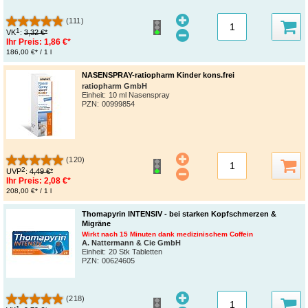
(111)
1
VK
:
3,32 €*
Ihr Preis:
1,86 €*
186,00 €* / 1 l
NASENSPRAY-ratiopharm Kinder kons.frei
ratiopharm GmbH
Einheit:
10 ml Nasenspray
PZN
:
00999854
(120)
2
UVP
:
4,49 €*
Ihr Preis:
2,08 €*
208,00 €* / 1 l
Thomapyrin INTENSIV - bei starken Kopfschmerzen &
Migräne
Wirkt nach 15 Minuten dank medizinischem Coffein
A. Nattermann & Cie GmbH
Einheit:
20 Stk Tabletten
PZN
:
00624605
(218)