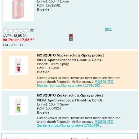
Einheit:
150 ml Lotion
PZN
:
19212561
Biozide!
Info
(0)
2
UVP
:
18,95 €*
Ihr Preis:
17,06 €*
113,73 €* / 1 l
MOSQUITO Mückenschutz-Spray protect
WEPA Apothekenbedarf GmbH & Co KG
Einheit:
100 ml Spray
PZN
:
10834901
Biozide!
Dieser Artikel ist vom Hersteller nicht mehr lieferbar und
wurde durch folgenden Artikel ersetzt:
MOSQUITO
Mückenschutz-Spray protect 17610352
.
MOSQUITO Zeckenschutz-Spray protect
WEPA Apothekenbedarf GmbH & Co KG
Einheit:
100 ml Spray
PZN
:
10834924
Biozide!
Dieser Artikel ist vom Hersteller nicht mehr lieferbar und
wurde durch folgenden Artikel ersetzt:
MOSQUITO
Zeckenschutz-Spray protect 17610369
.