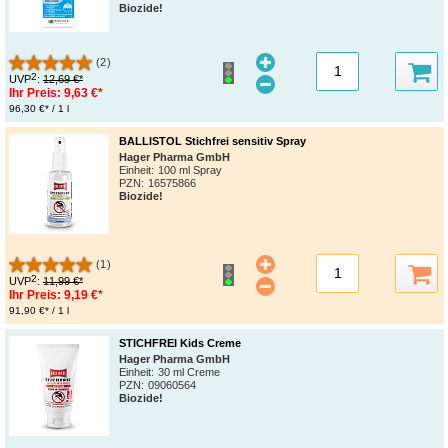
Biozide!
(2)
2
UVP
:
12,69 €*
Ihr Preis:
9,63 €*
96,30 €* / 1 l
BALLISTOL Stichfrei sensitiv Spray
Hager Pharma GmbH
Einheit:
100 ml Spray
PZN
:
16575866
Biozide!
(1)
2
UVP
:
11,99 €*
Ihr Preis:
9,19 €*
91,90 €* / 1 l
STICHFREI Kids Creme
Hager Pharma GmbH
Einheit:
30 ml Creme
PZN
:
09060564
Biozide!