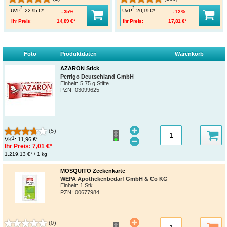
2
2
UVP
:
UVP
:
22,95 €*
20,19 €*
35%
12%
Ihr Preis:
14,89 €*
Ihr Preis:
17,81 €*
Foto
Produktdaten
Warenkorb
AZARON Stick
Perrigo Deutschland GmbH
Einheit:
5.75 g Stifte
PZN
:
03099625
(5)
1
VK
:
11,96 €*
Ihr Preis:
7,01 €*
1.219,13 €* / 1 kg
MOSQUITO Zeckenkarte
WEPA Apothekenbedarf GmbH & Co KG
Einheit:
1 Stk
PZN
:
00677984
(0)