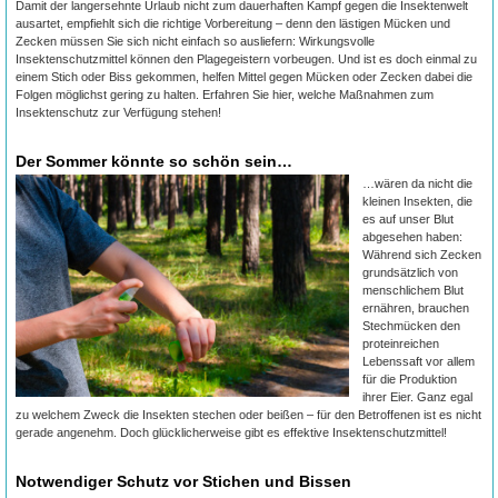
Damit der langersehnte Urlaub nicht zum dauerhaften Kampf gegen die Insektenwelt
ausartet, empfiehlt sich die richtige Vorbereitung – denn den lästigen Mücken und
Zecken müssen Sie sich nicht einfach so ausliefern: Wirkungsvolle
Insektenschutzmittel können den Plagegeistern vorbeugen. Und ist es doch einmal zu
einem Stich oder Biss gekommen, helfen Mittel gegen Mücken oder Zecken dabei die
Folgen möglichst gering zu halten. Erfahren Sie hier, welche Maßnahmen zum
Insektenschutz zur Verfügung stehen!
Der Sommer könnte so schön sein…
…wären da nicht die
kleinen Insekten, die
es auf unser Blut
abgesehen haben:
Während sich Zecken
grundsätzlich von
menschlichem Blut
ernähren, brauchen
Stechmücken den
proteinreichen
Lebenssaft vor allem
für die Produktion
ihrer Eier. Ganz egal
zu welchem Zweck die Insekten stechen oder beißen – für den Betroffenen ist es nicht
gerade angenehm. Doch glücklicherweise gibt es effektive Insektenschutzmittel!
Notwendiger Schutz vor Stichen und Bissen