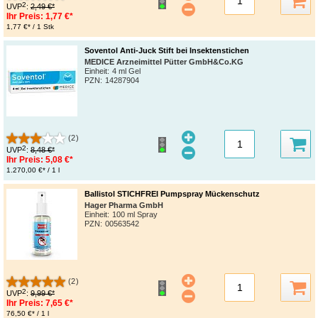
2
UVP
:
2,49 €*
Ihr Preis:
1,77 €*
1,77 €* / 1 Stk
Soventol Anti-Juck Stift bei Insektenstichen
MEDICE Arzneimittel Pütter GmbH&Co.KG
Einheit:
4 ml Gel
PZN
:
14287904
(2)
2
UVP
:
8,48 €*
Ihr Preis:
5,08 €*
1.270,00 €* / 1 l
Ballistol STICHFREI Pumpspray Mückenschutz
Hager Pharma GmbH
Einheit:
100 ml Spray
PZN
:
00563542
(2)
2
UVP
:
9,99 €*
Ihr Preis:
7,65 €*
76,50 €* / 1 l