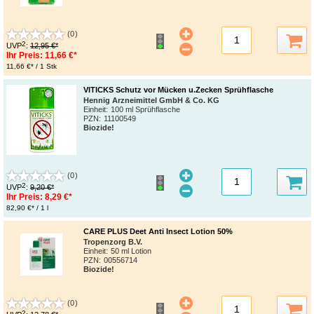
(0)
2
UVP
:
12,95 €*
Ihr Preis:
11,66 €*
11,66 €* / 1 Stk
VITICKS Schutz vor Mücken u.Zecken Sprühflasche
Hennig Arzneimittel GmbH & Co. KG
Einheit:
100 ml Sprühflasche
PZN
:
11100549
Biozide!
(0)
2
UVP
:
9,20 €*
Ihr Preis:
8,29 €*
82,90 €* / 1 l
CARE PLUS Deet Anti Insect Lotion 50%
Tropenzorg B.V.
Einheit:
50 ml Lotion
PZN
:
00556714
Biozide!
(0)
2