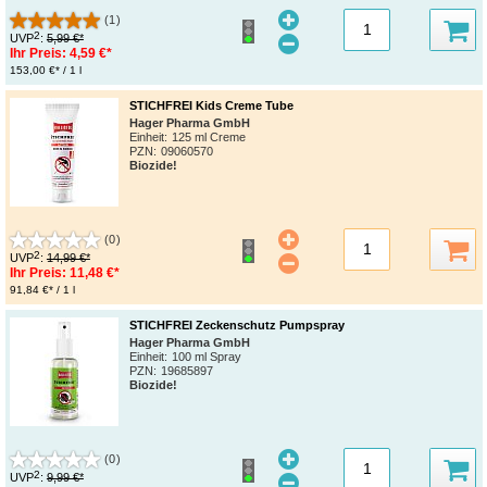
(1)
2
UVP
:
5,99 €*
Ihr Preis:
4,59 €*
153,00 €* / 1 l
STICHFREI Kids Creme Tube
Hager Pharma GmbH
Einheit:
125 ml Creme
PZN
:
09060570
Biozide!
(0)
2
UVP
:
14,99 €*
Ihr Preis:
11,48 €*
91,84 €* / 1 l
STICHFREI Zeckenschutz Pumpspray
Hager Pharma GmbH
Einheit:
100 ml Spray
PZN
:
19685897
Biozide!
(0)
2
UVP
:
9,99 €*