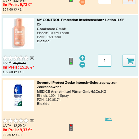
UVP
:
12,78 €*
Ihr Preis:
9,73 €*
194,60 €* / 1 l
MY CONTROL Protection Insektenschutz Lotion+LSF
25
Goodscare GmbH
Einheit:
100 ml Lotion
PZN
:
19212590
Biozide!
(0)
2
UVP
:
16,95 €*
Ihr Preis:
15,26 €*
152,60 €* / 1 l
Soventol Protect Zecke Intensiv-Schutzspray zur
Zeckenabwehr
MEDICE Arzneimittel Pütter GmbH&Co.KG
Einheit:
100 ml Spray
PZN
:
11016174
Biozide!
Info
(0)
2
UVP
:
12,29 €*
Ihr Preis:
9,33 €*
93,30 €* / 1 l