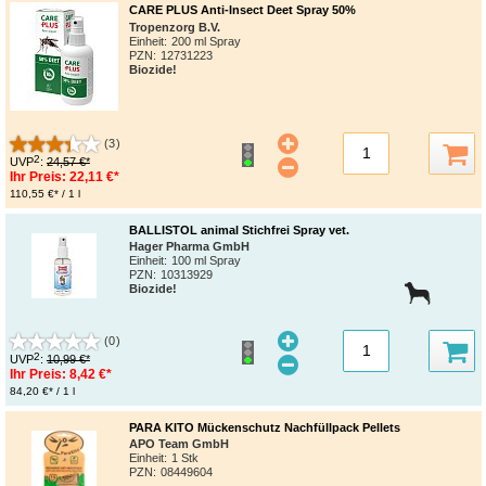
CARE PLUS Anti-Insect Deet Spray 50%
Tropenzorg B.V.
Einheit:
200 ml Spray
PZN
:
12731223
Biozide!
(3)
2
UVP
:
24,57 €*
Ihr Preis:
22,11 €*
110,55 €* / 1 l
BALLISTOL animal Stichfrei Spray vet.
Hager Pharma GmbH
Einheit:
100 ml Spray
PZN
:
10313929
Biozide!
(0)
2
UVP
:
10,99 €*
Ihr Preis:
8,42 €*
84,20 €* / 1 l
PARA KITO Mückenschutz Nachfüllpack Pellets
APO Team GmbH
Einheit:
1 Stk
PZN
:
08449604