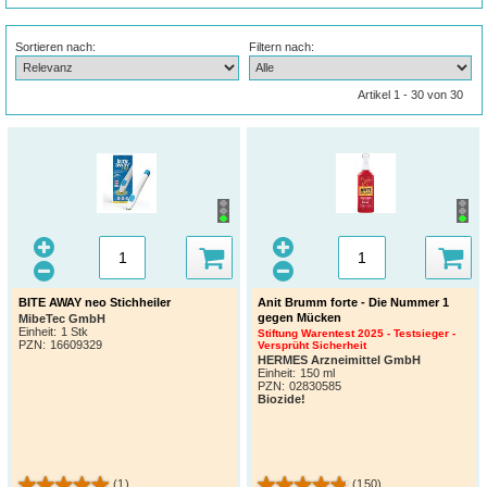
Sortieren nach:
Filtern nach:
Artikel 1 - 30 von 30
BITE AWAY neo Stichheiler
Anit Brumm forte - Die Nummer 1
gegen Mücken
MibeTec GmbH
Einheit:
1 Stk
Stiftung Warentest 2025 - Testsieger -
PZN
:
16609329
Versprüht Sicherheit
HERMES Arzneimittel GmbH
Einheit:
150 ml
PZN
:
02830585
Biozide!
(1)
(150)