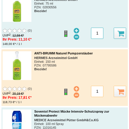
Einheit:
75 ml
PZN
:
02830556
Biozide!
(0)
2
UVP
:
12,59 €*
Ihr Preis:
11,10 €*
148,00 €* / 1 l
ANTI-BRUMM Naturel Pumpzerstäuber
HERMES Arzneimittel GmbH
Einheit:
150 ml
PZN
:
07795586
Biozide!
(0)
2
UVP
:
20,19 €*
Ihr Preis:
17,81 €*
118,73 €* / 1 l
Soventol Protect Mücke Intensiv-Schutzspray zur
Mückenabwehr
MEDICE Arzneimittel Pütter GmbH&Co.KG
Einheit:
100 ml Spray
PZN
:
11016145