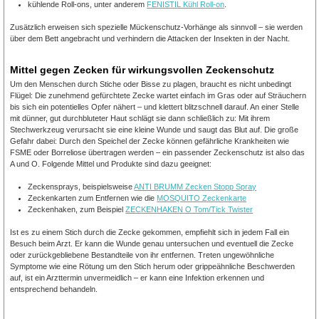
kühlende Roll-ons, unter anderem
FENISTIL Kühl Roll-on
.
Zusätzlich erweisen sich spezielle Mückenschutz-Vorhänge als sinnvoll – sie werden
über dem Bett angebracht und verhindern die Attacken der Insekten in der Nacht.
Mittel gegen Zecken für wirkungsvollen Zeckenschutz
Um den Menschen durch Stiche oder Bisse zu plagen, braucht es nicht unbedingt
Flügel: Die zunehmend gefürchtete Zecke wartet einfach im Gras oder auf Sträuchern
bis sich ein potentielles Opfer nähert – und klettert blitzschnell darauf. An einer Stelle
mit dünner, gut durchbluteter Haut schlägt sie dann schließlich zu: Mit ihrem
Stechwerkzeug verursacht sie eine kleine Wunde und saugt das Blut auf. Die große
Gefahr dabei: Durch den Speichel der Zecke können gefährliche Krankheiten wie
FSME oder Borreliose übertragen werden – ein passender Zeckenschutz ist also das
A und O. Folgende Mittel und Produkte sind dazu geeignet:
Zeckensprays, beispielsweise
ANTI BRUMM Zecken Stopp Spray
Zeckenkarten zum Entfernen wie die
MOSQUITO Zeckenkarte
Zeckenhaken, zum Beispiel
ZECKENHAKEN O Tom/Tick Twister
Ist es zu einem Stich durch die Zecke gekommen, empfiehlt sich in jedem Fall ein
Besuch beim Arzt. Er kann die Wunde genau untersuchen und eventuell die Zecke
oder zurückgebliebene Bestandteile von ihr entfernen. Treten ungewöhnliche
Symptome wie eine Rötung um den Stich herum oder grippeähnliche Beschwerden
auf, ist ein Arzttermin unvermeidlich – er kann eine Infektion erkennen und
entsprechend behandeln.