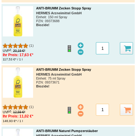
ANTI-BRUMM Zecken Stopp Spray
HERMES Arzneimittel GmbH
Einheit:
150 ml Spray
PZN
:
09373688
Biozide!
(1)
2
UVP
:
20,19 €*
Ihr Preis:
17,63 €*
117,53 €* / 1 l
ANTI-BRUMM Zecken Stopp Spray
HERMES Arzneimittel GmbH
Einheit:
75 ml Spray
PZN
:
09373671
Biozide!
(1)
2
UVP
:
12,59 €*
Ihr Preis:
11,02 €*
146,93 €* / 1 l
ANTI-BRUMM Naturel Pumpzerstäuber
HERMES Arzneimittel GmbH