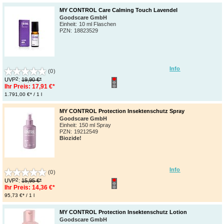
MY CONTROL Care Calming Touch Lavendel
Goodscare GmbH
Einheit:
10 ml Flaschen
PZN
:
18823529
Info
(0)
2
UVP
:
19,90 €*
Ihr Preis:
17,91 €*
1.791,00 €* / 1 l
MY CONTROL Protection Insektenschutz Spray
Goodscare GmbH
Einheit:
150 ml Spray
PZN
:
19212549
Biozide!
Info
(0)
2
UVP
:
15,95 €*
Ihr Preis:
14,36 €*
95,73 €* / 1 l
MY CONTROL Protection Insektenschutz Lotion
Goodscare GmbH