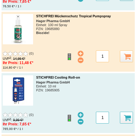
Ihr Preis:
7,65 €*
76,50 €* / 1 l
STICHFREI Mückenschutz Tropical Pumpspray
Hager Pharma GmbH
Einheit:
100 ml Spray
PZN
:
19685880
Biozide!
(0)
2
UVP
:
14,99 €*
Ihr Preis:
11,48 €*
114,80 €* / 1 l
STICHFREI Cooling Roll-on
Hager Pharma GmbH
Einheit:
10 ml
PZN
:
19685905
(0)
2
UVP
:
9,99 €*
Ihr Preis:
7,65 €*
765,00 €* / 1 l