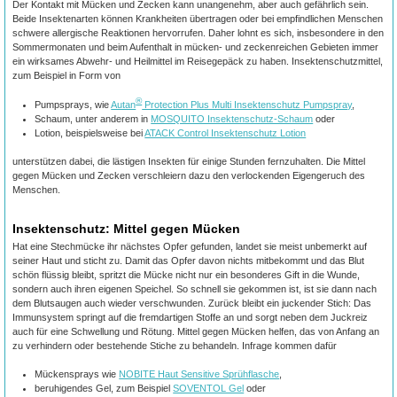
Der Kontakt mit Mücken und Zecken kann unangenehm, aber auch gefährlich sein.
Beide Insektenarten können Krankheiten übertragen oder bei empfindlichen Menschen
schwere allergische Reaktionen hervorrufen. Daher lohnt es sich, insbesondere in den
Sommermonaten und beim Aufenthalt in mücken- und zeckenreichen Gebieten immer
ein wirksames Abwehr- und Heilmittel im Reisegepäck zu haben. Insektenschutzmittel,
zum Beispiel in Form von
®
Pumpsprays, wie
Autan
Protection Plus Multi Insektenschutz Pumpspray
,
Schaum, unter anderem in
MOSQUITO Insektenschutz-Schaum
oder
Lotion, beispielsweise bei
ATACK Control Insektenschutz Lotion
unterstützen dabei, die lästigen Insekten für einige Stunden fernzuhalten. Die Mittel
gegen Mücken und Zecken verschleiern dazu den verlockenden Eigengeruch des
Menschen.
Insektenschutz: Mittel gegen Mücken
Hat eine Stechmücke ihr nächstes Opfer gefunden, landet sie meist unbemerkt auf
seiner Haut und sticht zu. Damit das Opfer davon nichts mitbekommt und das Blut
schön flüssig bleibt, spritzt die Mücke nicht nur ein besonderes Gift in die Wunde,
sondern auch ihren eigenen Speichel. So schnell sie gekommen ist, ist sie dann nach
dem Blutsaugen auch wieder verschwunden. Zurück bleibt ein juckender Stich: Das
Immunsystem springt auf die fremdartigen Stoffe an und sorgt neben dem Juckreiz
auch für eine Schwellung und Rötung. Mittel gegen Mücken helfen, das von Anfang an
zu verhindern oder bestehende Stiche zu behandeln. Infrage kommen dafür
Mückensprays wie
NOBITE Haut Sensitive Sprühflasche
,
beruhigendes Gel, zum Beispiel
SOVENTOL Gel
oder