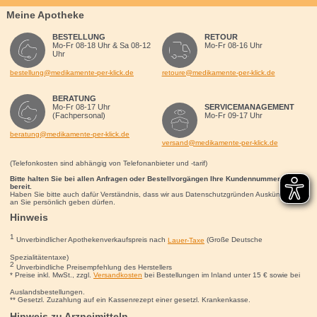
Meine Apotheke
BESTELLUNG
RETOUR
Mo-Fr 08-18 Uhr & Sa 08-12
Mo-Fr 08-16 Uhr
Uhr
bestellung@medikamente-per-klick.de
retoure@medikamente-per-klick.de
BERATUNG
Mo-Fr 08-17 Uhr
SERVICEMANAGEMENT
(Fachpersonal)
Mo-Fr 09-17 Uhr
beratung@medikamente-per-klick.de
versand@medikamente-per-klick.de
(Telefonkosten sind abhängig von Telefonanbieter und -tarif)
Bitte halten Sie bei allen Anfragen oder Bestellvorgängen Ihre Kundennummer für uns
bereit.
Haben Sie bitte auch dafür Verständnis, dass wir aus Datenschutzgründen Auskünfte nur
an Sie persönlich geben dürfen.
Hinweis
1
Unverbindlicher Apothekenverkaufspreis nach
Lauer-Taxe
(Große Deutsche
Spezialitätentaxe)
2
Unverbindliche Preisempfehlung des Herstellers
* Preise inkl. MwSt., zzgl.
Versandkosten
bei Bestellungen im Inland unter 15
€
sowie bei
Auslandsbestellungen.
** Gesetzl. Zuzahlung auf ein Kassenrezept einer gesetzl. Krankenkasse.
Hinweis zu Arzneimitteln