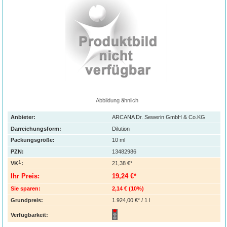
Abbildung ähnlich
Anbieter:
ARCANA Dr. Sewerin GmbH & Co.KG
Darreichungsform:
Dilution
Packungsgröße:
10
ml
PZN
:
13482986
1
VK
:
21,38 €*
Ihr Preis:
19,24 €*
Sie sparen:
2,14 €
(
10%
)
Grundpreis:
1.924,00 €* / 1 l
Verfügbarkeit: