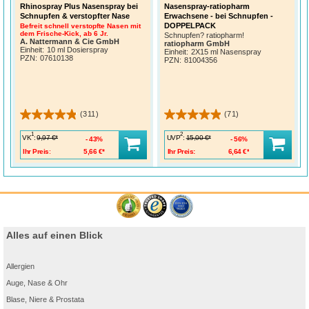
Rhinospray Plus Nasenspray bei
Nasenspray-ratiopharm
Schnupfen & verstopfter Nase
Erwachsene - bei Schnupfen -
DOPPELPACK
Befreit schnell verstopfte Nasen mit
dem Frische-Kick, ab 6 Jr.
Schnupfen? ratiopharm!
A. Nattermann & Cie GmbH
ratiopharm GmbH
Einheit:
10 ml Dosierspray
Einheit:
2X15 ml Nasenspray
PZN
:
07610138
PZN
:
81004356
(311)
(71)
1
2
VK
:
UVP
:
9,97 €*
15,00 €*
43%
56%
Ihr Preis:
5,66 €*
Ihr Preis:
6,64 €*
Alles auf einen Blick
Allergien
Auge, Nase & Ohr
Blase, Niere & Prostata