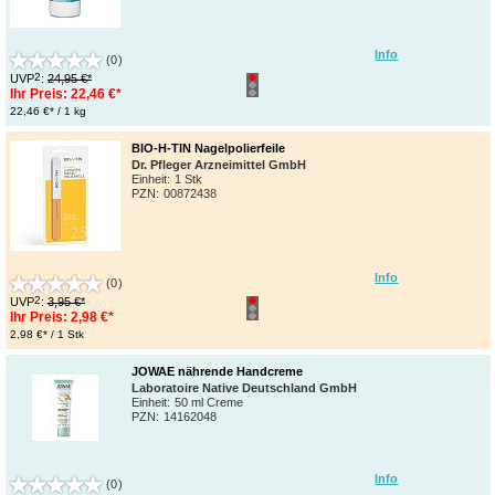
Info
(0)
2
UVP
:
24,95 €*
Ihr Preis:
22,46 €*
22,46 €* / 1 kg
BIO-H-TIN Nagelpolierfeile
Dr. Pfleger Arzneimittel GmbH
Einheit:
1 Stk
PZN
:
00872438
Info
(0)
2
UVP
:
3,95 €*
Ihr Preis:
2,98 €*
2,98 €* / 1 Stk
JOWAE nährende Handcreme
Laboratoire Native Deutschland GmbH
Einheit:
50 ml Creme
PZN
:
14162048
Info
(0)