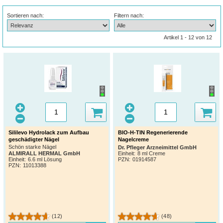
Sortieren nach:
Filtern nach:
Artikel 1 - 12 von 12
Sililevo Hydrolack zum Aufbau
BIO-H-TIN Regenerierende
geschädigter Nägel
Nagelcreme
Schön starke Nägel
Dr. Pfleger Arzneimittel GmbH
Einheit:
8 ml Creme
ALMIRALL HERMAL GmbH
PZN
:
01914587
Einheit:
6.6 ml Lösung
PZN
:
11013388
(12)
(48)