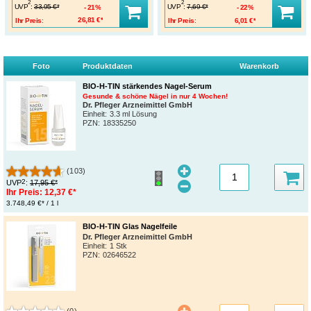
2
2
UVP
:
UVP
:
33,95 €*
7,69 €*
21%
22%
Ihr Preis:
26,81 €*
Ihr Preis:
6,01 €*
Foto
Produktdaten
Warenkorb
BIO-H-TIN stärkendes Nagel-Serum
Gesunde & schöne Nägel in nur 4 Wochen!
Dr. Pfleger Arzneimittel GmbH
Einheit:
3.3 ml Lösung
PZN
:
18335250
(103)
2
UVP
:
17,95 €*
Ihr Preis:
12,37 €*
3.748,49 €* / 1 l
BIO-H-TIN Glas Nagelfeile
Dr. Pfleger Arzneimittel GmbH
Einheit:
1 Stk
PZN
:
02646522