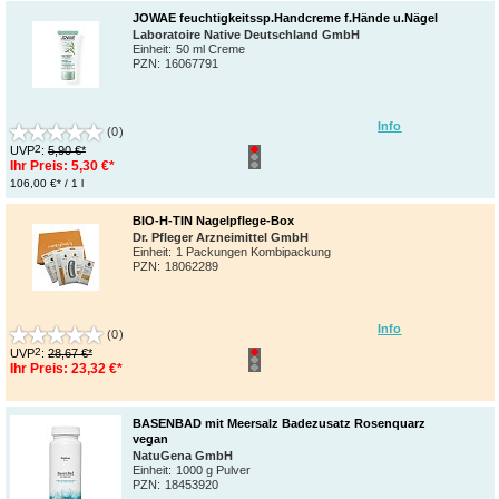
JOWAE feuchtigkeitssp.Handcreme f.Hände u.Nägel
Laboratoire Native Deutschland GmbH
Einheit:
50 ml Creme
PZN
:
16067791
Info
(0)
2
UVP
:
5,90 €*
Ihr Preis:
5,30 €*
106,00 €* / 1 l
BIO-H-TIN Nagelpflege-Box
Dr. Pfleger Arzneimittel GmbH
Einheit:
1 Packungen Kombipackung
PZN
:
18062289
Info
(0)
2
UVP
:
28,67 €*
Ihr Preis:
23,32 €*
BASENBAD mit Meersalz Badezusatz Rosenquarz
vegan
NatuGena GmbH
Einheit:
1000 g Pulver
PZN
:
18453920