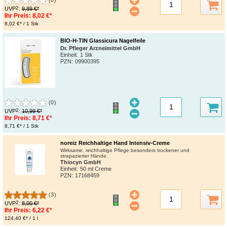
(0)
2
UVP
:
9,89 €*
Ihr Preis:
8,02 €*
8,02 €* / 1 Stk
BIO-H-TIN Glassicura Nagelfeile
Dr. Pfleger Arzneimittel GmbH
Einheit:
1 Stk
PZN
:
09900395
(0)
2
UVP
:
10,99 €*
Ihr Preis:
8,71 €*
8,71 €* / 1 Stk
noreiz Reichhaltige Hand Intensiv-Creme
Wirksame, reichhaltige Pflege besonders trockener und
strapazierter Hände.
Thiocyn GmbH
Einheit:
50 ml Creme
PZN
:
17168459
(3)
2
UVP
:
8,00 €*
Ihr Preis:
6,22 €*
124,40 €* / 1 l