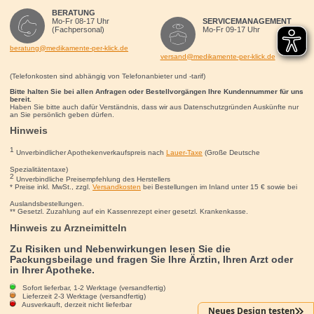
BERATUNG
Mo-Fr 08-17 Uhr
SERVICEMANAGEMENT
(Fachpersonal)
Mo-Fr 09-17 Uhr
beratung@medikamente-per-klick.de
versand@medikamente-per-klick.de
(Telefonkosten sind abhängig von Telefonanbieter und -tarif)
Bitte halten Sie bei allen Anfragen oder Bestellvorgängen Ihre Kundennummer für uns
bereit.
Haben Sie bitte auch dafür Verständnis, dass wir aus Datenschutzgründen Auskünfte nur
an Sie persönlich geben dürfen.
Hinweis
1
Unverbindlicher Apothekenverkaufspreis nach
Lauer-Taxe
(Große Deutsche
Spezialitätentaxe)
2
Unverbindliche Preisempfehlung des Herstellers
* Preise inkl. MwSt., zzgl.
Versandkosten
bei Bestellungen im Inland unter 15
€
sowie bei
Auslandsbestellungen.
** Gesetzl. Zuzahlung auf ein Kassenrezept einer gesetzl. Krankenkasse.
Hinweis zu Arzneimitteln
Zu Risiken und Nebenwirkungen lesen Sie die
Packungsbeilage und fragen Sie Ihre Ärztin, Ihren Arzt oder
in Ihrer Apotheke.
Sofort lieferbar, 1-2 Werktage (versandfertig)
Voltaren Schmerzgel forte 23,2 mg/g Gel mit Diclofenac
Lieferzeit 2-3 Werktage (versandfertig)
Ausverkauft, derzeit nicht lieferbar
Neues Design testen
Bei akuten Rückenschmerzen, Muskelschmerzen und Gelenkschmerzen