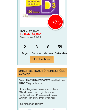
-39%
2
UVP
:
17,99 €*
Ihr Preis:
10,95 €*
Sie sparen:
7,04 €
2
3
8
58
Tage
Jetzt sichern
UNSER BEITRAG FÜR EINE GRÜNE
ZUKUNFT
Denn
NACHHALTIGKEIT
wird bei uns
GROSS
geschrieben.
Unser Logistikzentrum im schönen
Oberfranken verfügt über eine
hochmoderne Photovoltaikanlage,
welche uns mit Strom versorgt.
Die bisherige Bilanz: