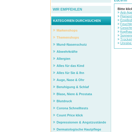
Eucerin
Bitte kli
WIR EMPFEHLEN
Anti-Ag
Pigment
Empfind
KATEGORIEN DURCHSUCHEN
Feuchtig
Gesicht
Markenshops
Kopfhau
Sonnen
Themenshops
Trocken
Unreine
Mund-Nasenschutz
Abwehrkräfte
Allergien
Alles für das Kind
Alles für Sie & Ihn
Auge, Nase & Ohr
Beruhigung & Schlaf
Blase, Niere & Prostata
Blutdruck
Corona Schnelltests
Count Price klick
Depressionen & Angstzustände
Dermatologische Hautpflege