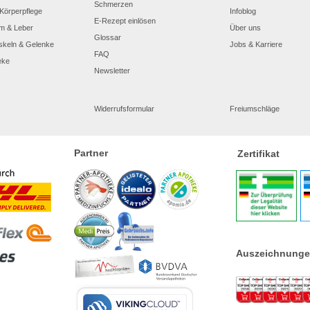
Schmerzen
Körperpflege
Infoblog
E-Rezept einlösen
m & Leber
Über uns
Glossar
skeln & Gelenke
Jobs & Karriere
FAQ
eke
Newsletter
Widerrufsformular
Freiumschläge
Partner
Zertifikat
Auszeichnung