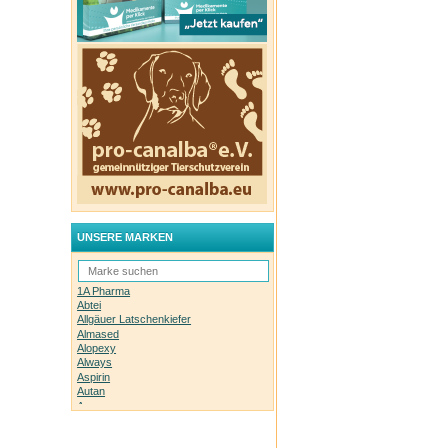
UNSERE MARKEN
1A Pharma
Abtei
Allgäuer Latschenkiefer
Almased
Alopexy
Always
Aspirin
Autan
Avene
Bachblüten-Orginal
Bepanthen