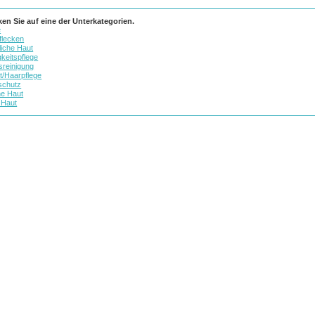
cken Sie auf eine der Unterkategorien.
e
flecken
liche Haut
keitspflege
sreinigung
t/Haarpflege
schutz
e Haut
 Haut