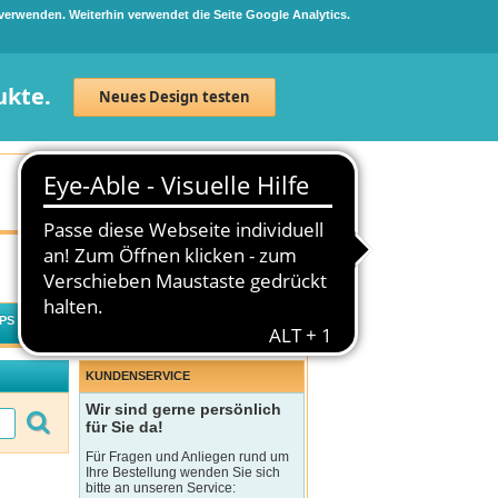
 verwenden. Weiterhin verwendet die Seite Google Analytics.
ukte.
Neues Design testen
Neuanmeldung
Anmelden
0
Artikel
0,00 €
PS
WECHSELWIRKUNGSCHECK
KUNDENSERVICE
Wir sind gerne persönlich
für Sie da!
Für Fragen und Anliegen rund um
Ihre Bestellung wenden Sie sich
bitte an unseren Service: