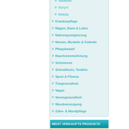
Sebamed
Vichy®
Weleda
Krankenpflege
Magen, Darm & Leber
Nahrungsergänzung
Nerven, Muskeln & Gelenke
Pflegebedarf
Raucherentwöhnung
Schmerzen
Schnelltests, Testkits
Sport & Fitness
Tiergesundheit
Vegan
Venengesundheit
Wundversorgung
Zahn- & Mundpflege
MEIST VERKAUFTE PRODUKTE