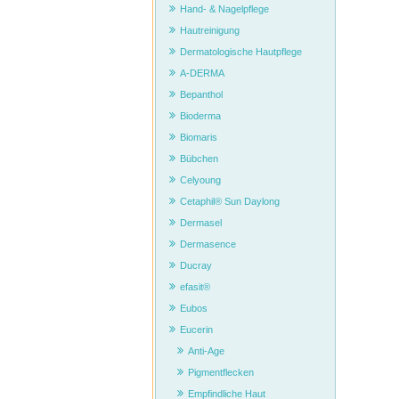
Hand- & Nagelpflege
Hautreinigung
Dermatologische Hautpflege
A-DERMA
Bepanthol
Bioderma
Biomaris
Bübchen
Celyoung
Cetaphil® Sun Daylong
Dermasel
Dermasence
Ducray
efasit®
Eubos
Eucerin
Anti-Age
Pigmentflecken
Empfindliche Haut