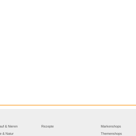
auf & Nieren
Rezepte
Markenshops
e & Natur
Themenshops