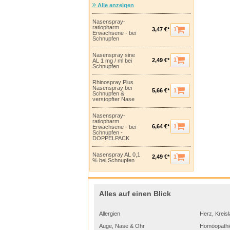
Alle anzeigen
Nasenspray-
ratiopharm
1
3,47 €*
Erwachsene - bei
Schnupfen
Nasenspray sine
1
2,49 €*
AL 1 mg / ml bei
Schnupfen
Rhinospray Plus
Nasenspray bei
1
5,66 €*
Schnupfen &
verstopfter Nase
Nasenspray-
ratiopharm
1
6,64 €*
Erwachsene - bei
Schnupfen -
DOPPELPACK
Nasenspray AL 0,1
1
2,49 €*
% bei Schnupfen
Alles auf einen Blick
Allergien
Herz, Kreisl
Auge, Nase & Ohr
Homöopathi