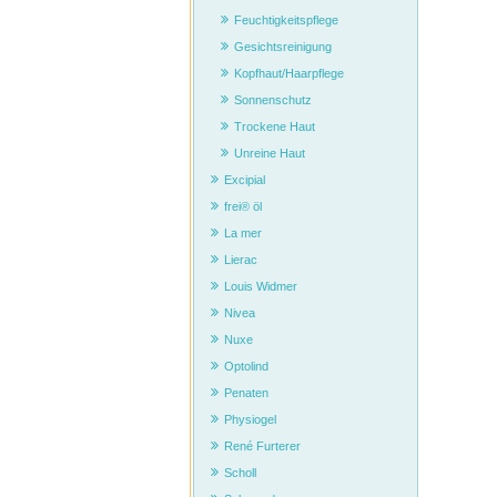
Feuchtigkeitspflege
Gesichtsreinigung
Kopfhaut/Haarpflege
Sonnenschutz
Trockene Haut
Unreine Haut
Excipial
frei® öl
La mer
Lierac
Louis Widmer
Nivea
Nuxe
Optolind
Penaten
Physiogel
René Furterer
Scholl