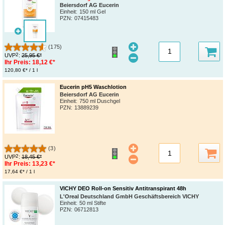
Beiersdorf AG Eucerin
Einheit:
150 ml Gel
PZN
:
07415483
(175)
2
UVP
:
25,95 €*
Ihr Preis:
18,12 €*
120,80 €* / 1 l
Eucerin pH5 Waschlotion
Beiersdorf AG Eucerin
Einheit:
750 ml Duschgel
PZN
:
13889239
(3)
2
UVP
:
18,45 €*
Ihr Preis:
13,23 €*
17,64 €* / 1 l
VICHY DEO Roll-on Sensitiv Antitranspirant 48h
L'Oreal Deutschland GmbH Geschäftsbereich VICHY
Einheit:
50 ml Stifte
PZN
:
06712813