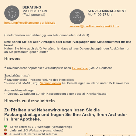
BERATUNG
Mo-Fr 08-17 Uhr
SERVICEMANAGEMENT
(Fachpersonal)
Mo-Fr 09-17 Uhr
beratung@medikamente-per-klick.de
versand@medikamente-per-klick.de
(Telefonkosten sind abhängig von Telefonanbieter und -tarif)
Bitte halten Sie bei allen Anfragen oder Bestellvorgängen Ihre Kundennummer für uns
bereit.
Haben Sie bitte auch dafür Verständnis, dass wir aus Datenschutzgründen Auskünfte nur
an Sie persönlich geben dürfen.
Hinweis
1
Unverbindlicher Apothekenverkaufspreis nach
Lauer-Taxe
(Große Deutsche
Spezialitätentaxe)
2
Unverbindliche Preisempfehlung des Herstellers
* Preise inkl. MwSt., zzgl.
Versandkosten
bei Bestellungen im Inland unter 15
€
sowie bei
Auslandsbestellungen.
** Gesetzl. Zuzahlung auf ein Kassenrezept einer gesetzl. Krankenkasse.
Hinweis zu Arzneimitteln
Zu Risiken und Nebenwirkungen lesen Sie die
Packungsbeilage und fragen Sie Ihre Ärztin, Ihren Arzt oder
in Ihrer Apotheke.
Sofort lieferbar, 1-2 Werktage (versandfertig)
La Roche Posay Toleriane Sensitive reichhaltig
Lieferzeit 2-3 Werktage (versandfertig)
Ausverkauft, derzeit nicht lieferbar
Tagescreme für empfindliche, sehr trockene Haut