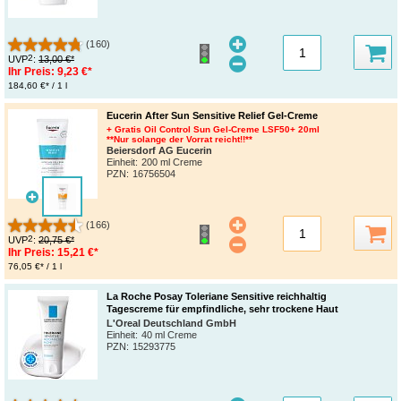
(160)
2
UVP
:
13,00 €*
Ihr Preis:
9,23 €*
184,60 €* / 1 l
Eucerin After Sun Sensitive Relief Gel-Creme
+ Gratis Oil Control Sun Gel-Creme LSF50+ 20ml
**Nur solange der Vorrat reicht!!**
Beiersdorf AG Eucerin
Einheit:
200 ml Creme
PZN
:
16756504
(166)
2
UVP
:
20,75 €*
Ihr Preis:
15,21 €*
76,05 €* / 1 l
La Roche Posay Toleriane Sensitive reichhaltig
Tagescreme für empfindliche, sehr trockene Haut
L'Oreal Deutschland GmbH
Einheit:
40 ml Creme
PZN
:
15293775