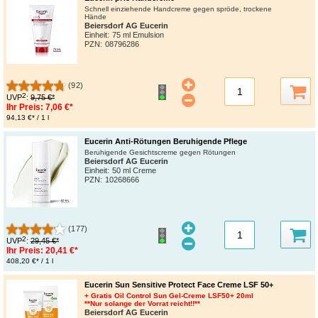
Schnell einziehende Handcreme gegen spröde, trockene
Hände
Beiersdorf AG Eucerin
Einheit:
75 ml Emulsion
PZN
:
08796286
(92)
2
UVP
:
9,75 €*
Ihr Preis:
7,06 €*
94,13 €* / 1 l
Eucerin Anti-Rötungen Beruhigende Pflege
Beruhigende Gesichtscreme gegen Rötungen
Beiersdorf AG Eucerin
Einheit:
50 ml Creme
PZN
:
10268666
(177)
2
UVP
:
29,45 €*
Ihr Preis:
20,41 €*
408,20 €* / 1 l
Eucerin Sun Sensitive Protect Face Creme LSF 50+
+ Gratis Oil Control Sun Gel-Creme LSF50+ 20ml
**Nur solange der Vorrat reicht!!**
Beiersdorf AG Eucerin