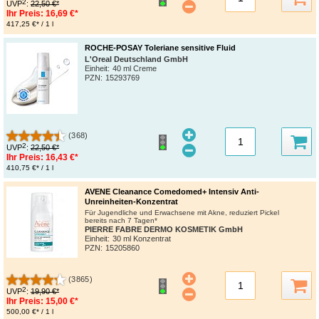
2
UVP
:
22,50 €*
Ihr Preis:
16,69 €*
417,25 €* / 1 l
ROCHE-POSAY Toleriane sensitive Fluid
L'Oreal Deutschland GmbH
Einheit:
40 ml Creme
PZN
:
15293769
(368)
2
UVP
:
22,50 €*
Ihr Preis:
16,43 €*
410,75 €* / 1 l
AVENE Cleanance Comedomed+ Intensiv Anti-
Unreinheiten-Konzentrat
Für Jugendliche und Erwachsene mit Akne, reduziert Pickel
bereits nach 7 Tagen*
PIERRE FABRE DERMO KOSMETIK GmbH
Einheit:
30 ml Konzentrat
PZN
:
15205860
(3865)
2
UVP
:
19,90 €*
Ihr Preis:
15,00 €*
500,00 €* / 1 l