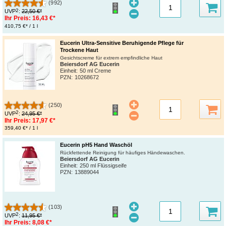
(992)
2
UVP
:
22,50 €*
Ihr Preis:
16,43 €*
410,75 €* / 1 l
Eucerin Ultra-Sensitive Beruhigende Pflege für
Trockene Haut
Gesichtscreme für extrem empfindliche Haut
Beiersdorf AG Eucerin
Einheit:
50 ml Creme
PZN
:
10268672
(250)
2
UVP
:
24,95 €*
Ihr Preis:
17,97 €*
359,40 €* / 1 l
Eucerin pH5 Hand Waschöl
Rückfettende Reinigung für häufiges Händewaschen.
Beiersdorf AG Eucerin
Einheit:
250 ml Flüssigseife
PZN
:
13889044
(103)
2
UVP
:
11,95 €*
Ihr Preis:
8,08 €*