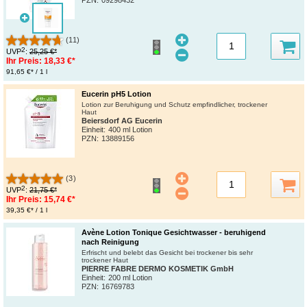
(11)
2
UVP
:
25,25 €*
Ihr Preis:
18,33 €*
91,65 €* / 1 l
Eucerin pH5 Lotion
Lotion zur Beruhigung und Schutz empfindlicher, trockener
Haut
Beiersdorf AG Eucerin
Einheit:
400 ml Lotion
PZN
:
13889156
(3)
2
UVP
:
21,75 €*
Ihr Preis:
15,74 €*
39,35 €* / 1 l
Avène Lotion Tonique Gesichtwasser - beruhigend
nach Reinigung
Erfrischt und belebt das Gesicht bei trockener bis sehr
trockener Haut
PIERRE FABRE DERMO KOSMETIK GmbH
Einheit:
200 ml Lotion
PZN
:
16769783