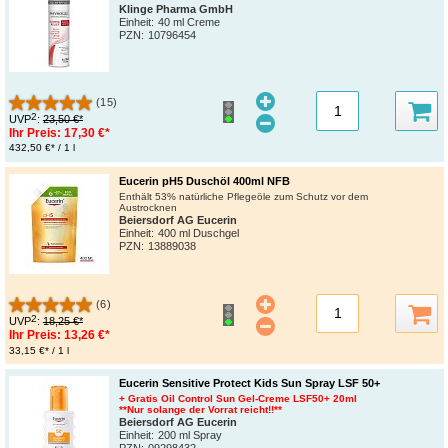
Klinge Pharma GmbH
Einheit:
40 ml Creme
PZN
:
10796454
(15)
2
UVP
:
23,50 €*
Ihr Preis:
17,30 €*
432,50 €* / 1 l
Eucerin pH5 Duschöl 400ml NFB
Enthält 53% natürliche Pflegeöle zum Schutz vor dem
Austrocknen
Beiersdorf AG Eucerin
Einheit:
400 ml Duschgel
PZN
:
13889038
(6)
2
UVP
:
18,25 €*
Ihr Preis:
13,26 €*
33,15 €* / 1 l
Eucerin Sensitive Protect Kids Sun Spray LSF 50+
+ Gratis Oil Control Sun Gel-Creme LSF50+ 20ml
**Nur solange der Vorrat reicht!!**
Beiersdorf AG Eucerin
Einheit:
200 ml Spray
PZN
:
09298432