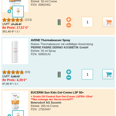
Einheit:
50 ml Creme
PZN
:
00802461
(313)
2
UVP
:
24,25 €*
Ihr Preis:
17,57 €*
351,40 €* / 1 l
AVENE Thermalwasser Spray
Reines Thermalwasser mit vielfältiger Anwendung
PIERRE FABRE DERMO KOSMETIK GmbH
Einheit:
50 ml Spray
PZN
:
00850141
(93)
2
UVP
:
5,90 €*
Ihr Preis:
4,39 €*
87,80 €* / 1 l
EUCERIN Sun Kids Gel-Creme LSF 50+
+ Gratis Oil Control Sun Gel-Creme LSF50+ 20ml
**Nur solange der Vorrat reicht!!**
Beiersdorf AG Eucerin
Einheit:
200 ml Creme
PZN
:
17553447