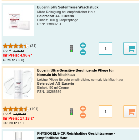
Eucerin pH5 Seifenfreies Waschstück
Milde Reinigung bei empfindlicher Haut
Beiersdorf AG Eucerin
Einheit:
100 g Körperpflege
PZN
:
13889251
(21)
2
UVP
:
7,25 €*
Ihr Preis:
4,96 €*
49,60 €* / 1 kg
Eucerin Ultra-Sensitive Beruhigende Pflege für
Normale bis Mischhaut
Leichte Pflege für sehr empfindliche, normale bis Mischhaut
Beiersdorf AG Eucerin
Einheit:
50 ml Creme
PZN
:
10268689
(101)
2
UVP
:
24,95 €*
Ihr Preis:
17,18 €*
343,60 €* / 1 l
PHYSIOGEL® CR Reichhaltige Gesichtscreme -
empfindliche Haut