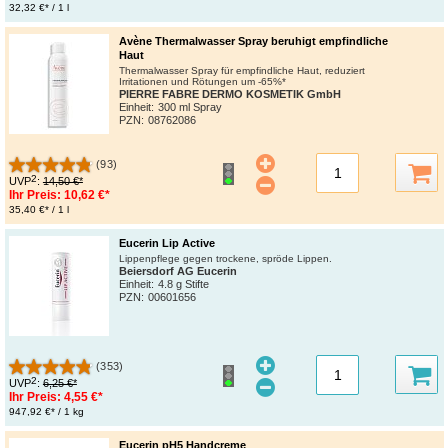
32,32 €* / 1 l
Avène Thermalwasser Spray beruhigt empfindliche
Haut
Thermalwasser Spray für empfindliche Haut, reduziert
Irritationen und Rötungen um -65%*
PIERRE FABRE DERMO KOSMETIK GmbH
Einheit:
300 ml Spray
PZN
:
08762086
(93)
2
UVP
:
14,50 €*
Ihr Preis:
10,62 €*
35,40 €* / 1 l
Eucerin Lip Active
Lippenpflege gegen trockene, spröde Lippen.
Beiersdorf AG Eucerin
Einheit:
4.8 g Stifte
PZN
:
00601656
(353)
2
UVP
:
6,25 €*
Ihr Preis:
4,55 €*
947,92 €* / 1 kg
Eucerin pH5 Handcreme