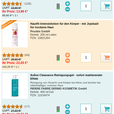
(118)
2
UVP
:
18,90 €*
Ihr Preis:
13,96 €*
69,80 €* / 1 l
Hautfit Intensivlotion für den Körper - mit Jojobaöl
für trockene Haut
Proskin GmbH
Einheit:
200 ml Lotion
PZN
:
10821264
(66)
2
UVP
:
28,60 €*
Ihr Preis:
22,05 €*
110,25 €* / 1 l
Avène Cleanance Reinigungsgel - sofort mattierender
Effekt
Reinigung von Gesicht und Körper bei Akne und leichter bis
mittelmäßiger, unreiner Haut
PIERRE FABRE DERMO KOSMETIK GmbH
Einheit:
400 ml Gel
PZN
:
11516474
(17)
2
UVP
:
24,50 €*