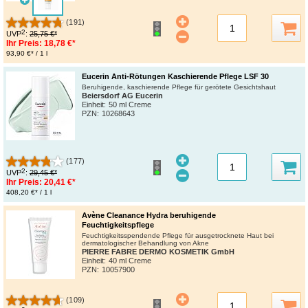
(191)
2
UVP
:
25,75 €*
Ihr Preis:
18,78 €*
93,90 €* / 1 l
Eucerin Anti-Rötungen Kaschierende Pflege LSF 30
Beruhigende, kaschierende Pflege für gerötete Gesichtshaut
Beiersdorf AG Eucerin
Einheit:
50 ml Creme
PZN
:
10268643
(177)
2
UVP
:
29,45 €*
Ihr Preis:
20,41 €*
408,20 €* / 1 l
Avène Cleanance Hydra beruhigende
Feuchtigkeitspflege
Feuchtigkeitsspendende Pflege für ausgetrocknete Haut bei
dermatologischer Behandlung von Akne
PIERRE FABRE DERMO KOSMETIK GmbH
Einheit:
40 ml Creme
PZN
:
10057900
(109)