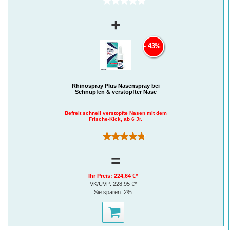
(0)
Diabetisches Ulcus
Operationswunden
Verbrennungen ersten und zweiten Grades
+
Spalthautentnahmestellen
43%
Rhinospray Plus Nasenspray bei
Schnupfen & verstopfter Nase
Befreit schnell verstopfte Nasen mit dem
Frische-Kick, ab 6 Jr.
(311)
=
Ihr Preis:
224,64 €*
VK/UVP:
228,95 €*
Sie sparen:
2%