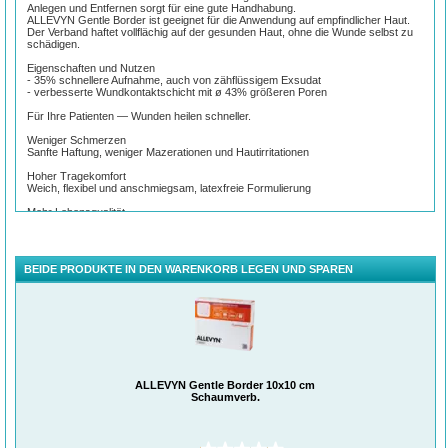
Anlegen und Entfernen sorgt für eine gute Handhabung.
ALLEVYN Gentle Border ist geeignet für die Anwendung auf empfindlicher Haut.
Der Verband haftet vollflächig auf der gesunden Haut, ohne die Wunde selbst zu
schädigen.
Eigenschaften und Nutzen
- 35% schnellere Aufnahme, auch von zähflüssigem Exsudat
- verbesserte Wundkontaktschicht mit ø 43% größeren Poren
Für Ihre Patienten — Wunden heilen schneller.
Weniger Schmerzen
Sanfte Haftung, weniger Mazerationen und Hautirritationen
Hoher Tragekomfort
Weich, flexibel und anschmiegsam, latexfreie Formulierung
Mehr Lebensqualität
Bakterien- und wasserdichte Außenfolie ermöglicht tägliches Duschen
Für Sie — Zeit und Kosten sparen.
BEIDE PRODUKTE IN DEN WARENKORB LEGEN UND SPAREN
Mehr Sicherheit
Sichere Keimbarriere (MRSA) und dynamisches Exsudatmangement für ein
ideal-feuchtes Wundmilieu
Kosten- und Zeitersparnis
Weniger Verbandwechsel dank Verbandliegezeiten von bis zu 7 Tagen
unterstützt eine wirtschaftliche Wundversorgung
Einfache Anwendung und Versorgung schwieriger Körperstellen
Formstabil, keine sekundäre Fixierung notwendig
ALLEVYN Gentle Border 10x10 cm
Schaumverb.
Anwendungsgebiete
Druckgeschwüre
Beingeschwüre
Infizierte Wunden