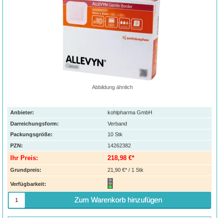
Abbildung ähnlich
Anbieter:
kohlpharma GmbH
Darreichungsform:
Verband
Packungsgröße:
10
Stk
PZN
:
14262382
Ihr Preis:
218,98 €*
Grundpreis:
21,90 €* / 1 Stk
Verfügbarkeit:
Zum Warenkorb hinzufügen