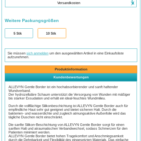
Versandkosten
Weitere Packungsgrößen
5
Stk
10
Stk
Sie müssen
sich anmelden
um den ausgewählten Artikel in eine Einkaufsliste
aufzunehmen.
Produktinformation
Kundenbewertungen
ALLEVYN Gentle Border ist ein hochabsorbierender und sanft haftender
Wundverband.
Der hydrozelluläre Schaum unterstützt die Versorgung von Wunden mit mäßiger
bis starker Exsudation und erhält ein ideal-feuchtes Wundmilieu.
Durch die vollflächige Silikonbeschichtung ist ALLEVYN Gentle Border auch für
empfindliche Haut sehr gut geeignet und bietet sicheren Halt. Durch die
bakterien- und wasserdichte und zugleich atmungsaktive Außenfolie wird das
tägliche Duschen nicht einschränkt.
Die sanfte Silikon-Beschichtung von ALLEVYN Gentle Border sorgt für einen
sanften Halt und atraumatischen Verbandwechsel, sodass Schmerzen für den
Patienten minimiert werden.
ALLEVYN Gentle Border bietet hohen Tragekomfort und Anschmiegsamkeit
durch die Dehnbarkeit und Flexibilität des eingesetzten Materials. Das einfache