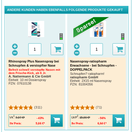
ANDERE KUNDEN HABEN EBENFALLS FOLGENDE PRODUKTE GEKAUFT
Rhinospray Plus Nasenspray bei
Nasenspray-ratiopharm
Schnupfen & verstopfter Nase
Erwachsene - bei Schnupfen -
DOPPELPACK
Befreit schnell verstopfte Nasen mit
dem Frische-Kick, ab 6 Jr.
Schnupfen? ratiopharm!
A. Nattermann & Cie GmbH
ratiopharm GmbH
Einheit:
10 ml Dosierspray
Einheit:
2X15 ml Nasenspray
PZN
:
07610138
PZN
:
81004356
(311)
(71)
1
2
VK
:
UVP
:
9,97 €*
15,00 €*
43%
56%
Ihr Preis:
5,66 €*
Ihr Preis:
6,64 €*