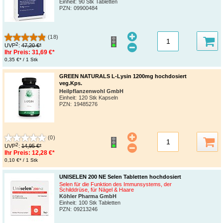
Einheit:
90 Stk Tabletten
PZN
:
09900484
(18)
2
UVP
:
47,20 €*
Ihr Preis:
31,69 €*
0,35 €* / 1 Stk
GREEN NATURALS L-Lysin 1200mg hochdosiert
veg.Kps.
Heilpflanzenwohl GmbH
Einheit:
120 Stk Kapseln
PZN
:
19485276
(0)
2
UVP
:
14,95 €*
Ihr Preis:
12,28 €*
0,10 €* / 1 Stk
UNISELEN 200 NE Selen Tabletten hochdosiert
Selen für die Funktion des Immunsystems, der
Schilddrüse, für Nägel & Haare
Köhler Pharma GmbH
Einheit:
100 Stk Tabletten
PZN
:
09213246