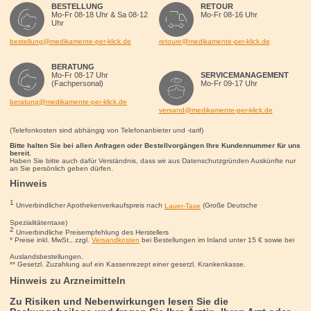
BESTELLUNG
RETOUR
Mo-Fr 08-18 Uhr & Sa 08-12
Mo-Fr 08-16 Uhr
Uhr
bestellung@medikamente-per-klick.de
retoure@medikamente-per-klick.de
BERATUNG
Mo-Fr 08-17 Uhr
SERVICEMANAGEMENT
(Fachpersonal)
Mo-Fr 09-17 Uhr
beratung@medikamente-per-klick.de
versand@medikamente-per-klick.de
(Telefonkosten sind abhängig von Telefonanbieter und -tarif)
Bitte halten Sie bei allen Anfragen oder Bestellvorgängen Ihre Kundennummer für uns
bereit.
Haben Sie bitte auch dafür Verständnis, dass wir aus Datenschutzgründen Auskünfte nur
an Sie persönlich geben dürfen.
Hinweis
1
Unverbindlicher Apothekenverkaufspreis nach
Lauer-Taxe
(Große Deutsche
Spezialitätentaxe)
2
Unverbindliche Preisempfehlung des Herstellers
* Preise inkl. MwSt., zzgl.
Versandkosten
bei Bestellungen im Inland unter 15
€
sowie bei
Auslandsbestellungen.
** Gesetzl. Zuzahlung auf ein Kassenrezept einer gesetzl. Krankenkasse.
Hinweis zu Arzneimitteln
Zu Risiken und Nebenwirkungen lesen Sie die