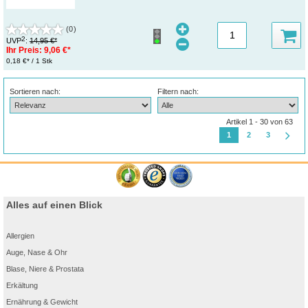
(0)
2
UVP
:
14,95 €*
Ihr Preis:
9,06 €*
0,18 €* / 1 Stk
Sortieren nach:
Filtern nach:
Artikel 1 - 30 von 63
1
2
3
Alles auf einen Blick
Allergien
Auge, Nase & Ohr
Blase, Niere & Prostata
Erkältung
Ernährung & Gewicht