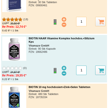
Einheit:
30 Stk Tabletten
PZN
:
09900461
(18)
2
UVP
:
20,50 €*
Ihr Preis:
12,74 €*
0,42 €* / 1 Stk
BIOTIN HAAR Vitamine Komplex hochdos.+Silizium
Kps
Vitamaze GmbH
Einheit:
90 Stk Kapseln
PZN
:
18662486
(0)
2
UVP
:
24,97 €*
Ihr Preis:
19,55 €*
0,22 €* / 1 Stk
BIOTIN 10 mg hochdosiert+Zink+Selen Tabletten
Vitamaze GmbH
Einheit:
480 Stk Tabletten
PZN
:
18735334