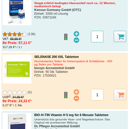
Stoppt erblich bedingten Haarausfall nach ca. 12 Wochen,
medizinisch belegt
Kenvue Germany GmbH (OTC)
Einheit:
3X60 ml Lösung
PZN
:
03671166
(136)
1
VK
:
89,99 €*
Ihr Preis:
57,11 €*
317,28 €* / 1 l
SELENASE 200 XXL Tabletten
Hochdosiertes Selen für Immunsystem & Schilddrüse - 200
μg Selen pro Tablette
biosyn Arzneimittel GmbH
Einheit:
90 Stk Tabletten
PZN
:
17530021
(0)
2
UVP
:
34,99 €*
Ihr Preis:
24,32 €*
0,27 €* / 1 Stk
BIO-H-TIN Vitamin H 5 mg für 6 Monate Tabletten
Unterstützt das gesunde Haar- und Nagelwachstum. Das
Original mit anerkannter Wirkung.
Dr. Pfleger Arzneimittel GmbH