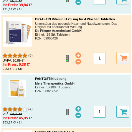
1
VK
:
55,69 €*
Ihr Preis:
39,84 €*
221,34 €* / 1 l
BIO-H-TIN Vitamin H 2,5 mg für 4 Wochen Tabletten
Unterstützt das gesunde Haar- und Nagelwachstum. Das
Original mit anerkannter Wirkung.
Dr. Pfleger Arzneimittel GmbH
Einheit:
28 Stk Tabletten
PZN
:
09900426
(5)
2
UVP
:
10,89 €*
Ihr Preis:
6,38 €*
0,23 €* / 1 Stk
PANTOSTIN Lösung
Merz Therapeutics GmbH
Einheit:
3X100 ml Lösung
PZN
:
00826852
(4)
1
VK
:
62,89 €*
Ihr Preis:
45,95 €*
153,17 €* / 1 l