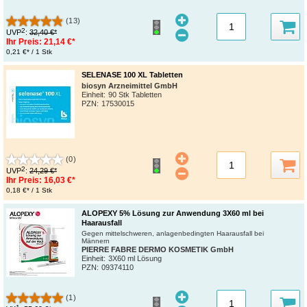
(13)
2
UVP
:
32,40 €*
Ihr Preis:
21,14 €*
0,21 €* / 1 Stk
SELENASE 100 XL Tabletten
biosyn Arzneimittel GmbH
Einheit:
90 Stk Tabletten
PZN
:
17530015
(0)
2
UVP
:
24,29 €*
Ihr Preis:
16,03 €*
0,18 €* / 1 Stk
ALOPEXY 5% Lösung zur Anwendung 3X60 ml bei
Haarausfall
Gegen mittelschweren, anlagenbedingten Haarausfall bei
Männern
PIERRE FABRE DERMO KOSMETIK GmbH
Einheit:
3X60 ml Lösung
PZN
:
09374110
(1)