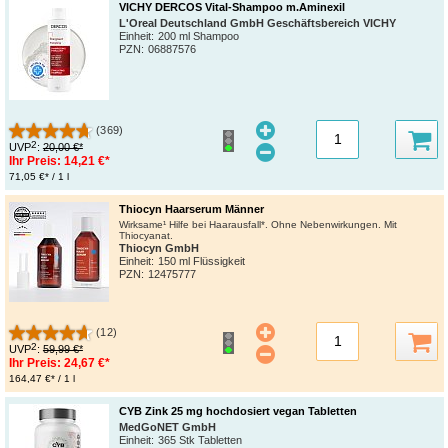
VICHY DERCOS Vital-Shampoo m.Aminexil
L'Oreal Deutschland GmbH Geschäftsbereich VICHY
Einheit:
200 ml Shampoo
PZN
:
06887576
(369)
2
UVP
:
20,00 €*
Ihr Preis:
14,21 €*
71,05 €* / 1 l
Thiocyn Haarserum Männer
Wirksame¹ Hilfe bei Haarausfall*. Ohne Nebenwirkungen. Mit
Thiocyanat.
Thiocyn GmbH
Einheit:
150 ml Flüssigkeit
PZN
:
12475777
(12)
2
UVP
:
59,99 €*
Ihr Preis:
24,67 €*
164,47 €* / 1 l
CYB Zink 25 mg hochdosiert vegan Tabletten
MedGoNET GmbH
Einheit:
365 Stk Tabletten