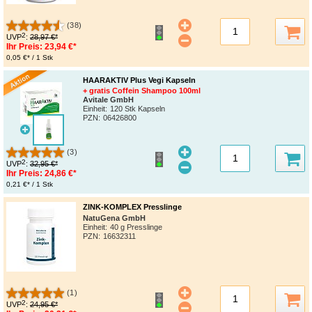
(38)
2
UVP
:
28,97 €*
Ihr Preis:
23,94 €*
0,05 €* / 1 Stk
HAARAKTIV Plus Vegi Kapseln
+ gratis Coffein Shampoo 100ml
Avitale GmbH
Einheit:
120 Stk Kapseln
PZN
:
06426800
(3)
2
UVP
:
32,95 €*
Ihr Preis:
24,86 €*
0,21 €* / 1 Stk
ZINK-KOMPLEX Presslinge
NatuGena GmbH
Einheit:
40 g Presslinge
PZN
:
16632311
(1)
2
UVP
:
24,95 €*