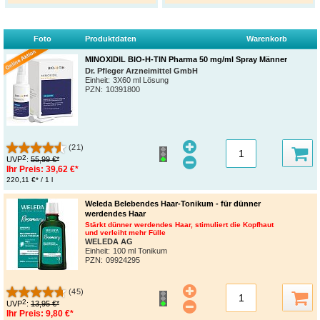
Foto
Produktdaten
Warenkorb
MINOXIDIL BIO-H-TIN Pharma 50 mg/ml Spray Männer
Dr. Pfleger Arzneimittel GmbH
Einheit:
3X60 ml Lösung
PZN
:
10391800
(21)
2
UVP
:
55,99 €*
Ihr Preis:
39,62 €*
220,11 €* / 1 l
Weleda Belebendes Haar-Tonikum - für dünner
werdendes Haar
Stärkt dünner werdendes Haar, stimuliert die Kopfhaut
und verleiht mehr Fülle
WELEDA AG
Einheit:
100 ml Tonikum
PZN
:
09924295
(45)
2
UVP
:
13,95 €*
Ihr Preis:
9,80 €*