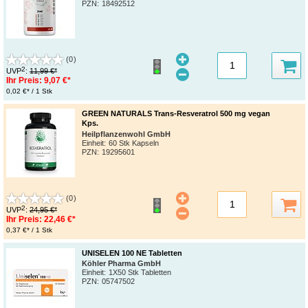
PZN
:
18492512
(0)
2
UVP
:
11,99 €*
Ihr Preis:
9,07 €*
0,02 €* / 1 Stk
GREEN NATURALS Trans-Resveratrol 500 mg vegan
Kps.
Heilpflanzenwohl GmbH
Einheit:
60 Stk Kapseln
PZN
:
19295601
(0)
2
UVP
:
24,95 €*
Ihr Preis:
22,46 €*
0,37 €* / 1 Stk
UNISELEN 100 NE Tabletten
Köhler Pharma GmbH
Einheit:
1X50 Stk Tabletten
PZN
:
05747502