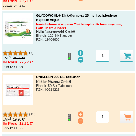
Ihr Preis:
20,21 €*
505,25 €* / 1 kg
GLYCOWOHL® Zink-Komplex 25 mg hochdosierte
Kapseln vegan
Hochdosierter & veganer Zink-Komplex für Immunsystem,
Haut, Haare & Nägel
Heilpflanzenwohl GmbH
Einheit:
120 Stk Kapseln
PZN
:
19404668
(7)
2
UVP
:
24,95 €*
Ihr Preis:
22,27 €*
0,19 €* / 1 Stk
UNISELEN 200 NE Tabletten
Köhler Pharma GmbH
Einheit:
50 Stk Tabletten
PZN
:
09213223
(13)
2
UVP
:
19,90 €*
Ihr Preis:
12,31 €*
0,25 €* / 1 Stk