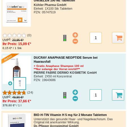
UNISELEN 100 NE Tabletten
Köhler Pharma GmbH
Einheit:
1X100 Stk Tabletten
PZN
:
05747519
(0)
2
UVP
:
23,95 €*
Ihr Preis:
15,09 €*
0,15 €* / 1 Stk
DUCRAY ANAPHASE NEOPTIDE Serum bei
Haarausfall
+ Gratis Anaphase Shampoo 100 ml
**Nur solange der Vorrat reicht!!**
PIERRE FABRE DERMO KOSMETIK GmbH
Einheit:
2X50 ml Konzentrat
PZN
:
19643686
(24)
2
UVP
:
49,90 €*
Ihr Preis:
37,66 €*
376,60 €* / 1 l
BIO-H-TIN Vitamin H 5 mg für 2 Monate Tabletten
Unterstützt das gesunde Haar- und Nagelwachstum. Das
Original mit anerkannter Wirkung.
Dr. Pfleger Arzneimittel GmbH