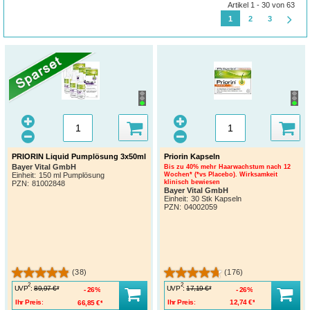
Artikel 1 - 30 von 63
1
2
3
PRIORIN Liquid Pumplösung 3x50ml
Priorin Kapseln
Bayer Vital GmbH
Bis zu 40% mehr Haarwachstum nach 12
Einheit:
150 ml Pumplösung
Wochen* (*vs Placebo). Wirksamkeit
klinisch bewiesen
PZN
:
81002848
Bayer Vital GmbH
Einheit:
30 Stk Kapseln
PZN
:
04002059
(38)
(176)
2
2
UVP
:
UVP
:
89,97 €*
17,19 €*
26%
26%
Ihr Preis:
66,85 €*
Ihr Preis:
12,74 €*