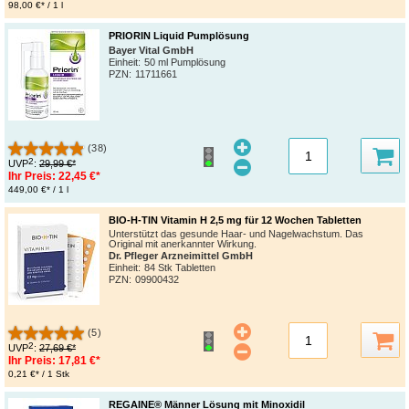
98,00 €* / 1 l
PRIORIN Liquid Pumplösung
Bayer Vital GmbH
Einheit:
50 ml Pumplösung
PZN
:
11711661
(38)
2
UVP
:
29,99 €*
Ihr Preis:
22,45 €*
449,00 €* / 1 l
BIO-H-TIN Vitamin H 2,5 mg für 12 Wochen Tabletten
Unterstützt das gesunde Haar- und Nagelwachstum. Das
Original mit anerkannter Wirkung.
Dr. Pfleger Arzneimittel GmbH
Einheit:
84 Stk Tabletten
PZN
:
09900432
(5)
2
UVP
:
27,69 €*
Ihr Preis:
17,81 €*
0,21 €* / 1 Stk
REGAINE® Männer Lösung mit Minoxidil