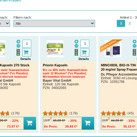
l bei Frauen
 nach:
Filtern nach:
Artikel 1 - 
1
2
Details
Details
Kapseln 270 Stück
Priorin Kapseln
MINOXIDIL BIO-H-TIN
20 mg/ml Spray Fraue
% mehr Haarwachstum
Bis zu 40% mehr Haarwachstum
chen* (*vs Placebo).
nach 12 Wochen* (*vs Placebo).
Dr. Pfleger Arzneimit
t klinisch bewiesen
Wirksamkeit klinisch bewiesen
Einheit:
3X60 ml Lösung
tal GmbH
Bayer Vital GmbH
PZN
:
10391786
0 Stk Kapseln
Einheit:
120 Stk Kapseln
66092
PZN
:
04002065
(176)
(176)
(45)
2
2
UVP
:
UVP
:
99 €*
49,99 €*
44,90 €*
22%
20%
33%
73,97 €*
Ihr Preis:
39,85 €*
Ihr Preis:
30,15 €*