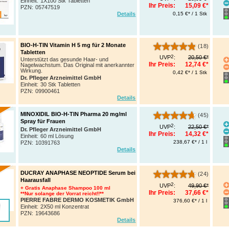
Einheit:
1X100 Stk Tabletten
Ihr Preis:
15,09 €*
PZN
:
05747519
0,15 €* / 1 Stk
Details
BIO-H-TIN Vitamin H 5 mg für 2 Monate
(18)
Tabletten
2
UVP
:
20,50 €*
Unterstützt das gesunde Haar- und
Ihr Preis:
12,74 €*
Nagelwachstum. Das Original mit anerkannter
Wirkung.
0,42 €* / 1 Stk
Dr. Pfleger Arzneimittel GmbH
Einheit:
30 Stk Tabletten
PZN
:
09900461
Details
MINOXIDIL BIO-H-TIN Pharma 20 mg/ml
(45)
Spray für Frauen
2
UVP
:
22,50 €*
Dr. Pfleger Arzneimittel GmbH
Ihr Preis:
14,32 €*
Einheit:
60 ml Lösung
238,67 €* / 1 l
PZN
:
10391763
Details
DUCRAY ANAPHASE NEOPTIDE Serum bei
(24)
Haarausfall
2
UVP
:
49,90 €*
+ Gratis Anaphase Shampoo 100 ml
Ihr Preis:
37,66 €*
**Nur solange der Vorrat reicht!!**
PIERRE FABRE DERMO KOSMETIK GmbH
376,60 €* / 1 l
Einheit:
2X50 ml Konzentrat
PZN
:
19643686
Details