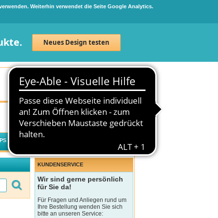
 verwenden. Weiterhin verwendet die Seite Google Analytics.
ukte.
Neues Design testen
Neuanmeldung
Anmelden
0
Artikel
0,00 €
PS
WECHSELWIRKUNGSCHECK
KUNDENSERVICE
Wir sind gerne persönlich
für Sie da!
Für Fragen und Anliegen rund um
Ihre Bestellung wenden Sie sich
bitte an unseren Service: