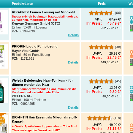
Produktdaten
Preis
Wa
REGAINE® Frauen Lösung mit Minoxidil
(66)
Stoppt erblich bedingten Haarausfall nach ca.
1
VK
:
67,97 €*
12 Wochen, medizinisch belegt
Ihr Preis:
45,49 €*
Kenvue Germany GmbH (OTC)
Einheit:
3X60 ml Lösung
252,72 €* / 1 l
PZN
:
01997030
Details
PRIORIN Liquid Pumplösung
(38)
Bayer Vital GmbH
2
UVP
:
29,99 €*
Einheit:
50 ml Pumplösung
Ihr Preis:
22,45 €*
PZN
:
11711661
449,00 €* / 1 l
Details
Weleda Belebendes Haar-Tonikum - für
(45)
dünner werdendes Haar
2
UVP
:
13,95 €*
Stärkt dünner werdendes Haar, stimuliert die
Ihr Preis:
9,80 €*
Kopfhaut und verleiht mehr Fülle
WELEDA AG
98,00 €* / 1 l
Einheit:
100 ml Tonikum
PZN
:
09924295
Details
BIO-H-TIN Hair Essentials Mikronährstoff-
(119)
Kapseln
2
UVP
:
49,99 €*
+ Gratis Apothekers Lippenbalsam Tube 8 ml
Ihr Preis:
31,11 €*
**Nur solange der Vorrat reicht!!**