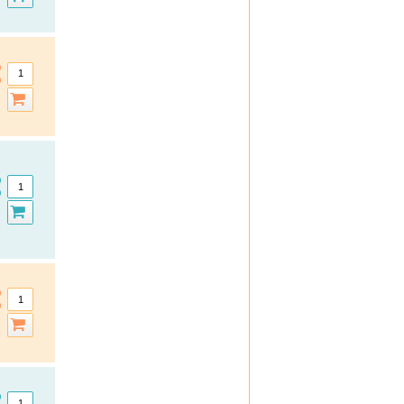
DHU Naturtalente
DHU Schüßler-Salze
Dobendan
Doc
Doc Ibuprofen Schmerzgel
Doppelherz
Ducray
Durex
efasit
Elasten
Elevit
Ell Cranell
Esberitox
Elmex Gelee
Emser
Espumisan Gold
Eubos
Eucerin
Excipial
Femibion
Ferrotone
Formoline
Formoline L112
frei
Frontline
Formigran
GeloMyrtol forte
Granu Fink
Grippostad C
Hansaplast
Hansepharm Powereiweiss
Hautfit