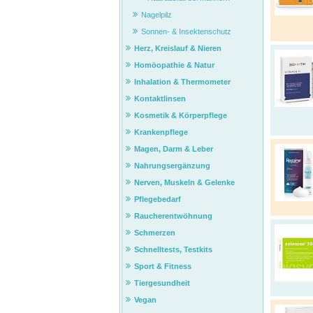
Nagelpilz
Sonnen- & Insektenschutz
Herz, Kreislauf & Nieren
Homöopathie & Natur
Inhalation & Thermometer
Kontaktlinsen
Kosmetik & Körperpflege
Krankenpflege
Magen, Darm & Leber
Nahrungsergänzung
Nerven, Muskeln & Gelenke
Pflegebedarf
Raucherentwöhnung
Schmerzen
Schnelltests, Testkits
Sport & Fitness
Tiergesundheit
Vegan