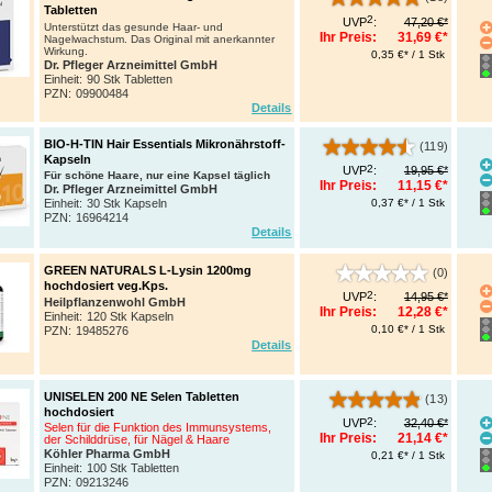
Tabletten
2
UVP
:
47,20 €*
Unterstützt das gesunde Haar- und
Ihr Preis:
31,69 €*
Nagelwachstum. Das Original mit anerkannter
Wirkung.
0,35 €* / 1 Stk
Dr. Pfleger Arzneimittel GmbH
Einheit:
90 Stk Tabletten
PZN
:
09900484
Details
BIO-H-TIN Hair Essentials Mikronährstoff-
(119)
Kapseln
2
UVP
:
19,95 €*
Für schöne Haare, nur eine Kapsel täglich
Ihr Preis:
11,15 €*
Dr. Pfleger Arzneimittel GmbH
0,37 €* / 1 Stk
Einheit:
30 Stk Kapseln
PZN
:
16964214
Details
GREEN NATURALS L-Lysin 1200mg
(0)
hochdosiert veg.Kps.
2
UVP
:
14,95 €*
Heilpflanzenwohl GmbH
Ihr Preis:
12,28 €*
Einheit:
120 Stk Kapseln
0,10 €* / 1 Stk
PZN
:
19485276
Details
UNISELEN 200 NE Selen Tabletten
(13)
hochdosiert
2
UVP
:
32,40 €*
Selen für die Funktion des Immunsystems,
Ihr Preis:
21,14 €*
der Schilddrüse, für Nägel & Haare
Köhler Pharma GmbH
0,21 €* / 1 Stk
Einheit:
100 Stk Tabletten
PZN
:
09213246