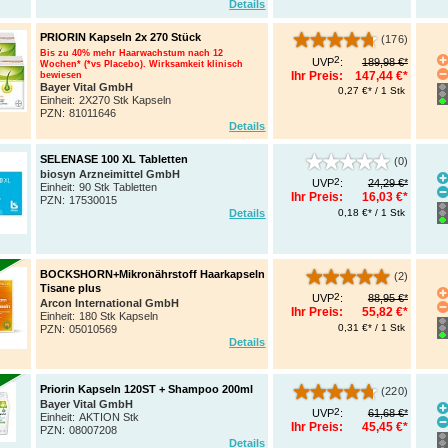
Details
PRIORIN Kapseln 2x 270 Stück
(176)
Bis zu 40% mehr Haarwachstum nach 12
2
UVP
:
189,98 €*
Wochen* (*vs Placebo). Wirksamkeit klinisch
Ihr Preis:
147,44 €*
bewiesen
Bayer Vital GmbH
0,27 €* / 1 Stk
Einheit:
2X270 Stk Kapseln
PZN
:
81011646
Details
SELENASE 100 XL Tabletten
(0)
biosyn Arzneimittel GmbH
2
UVP
:
24,29 €*
Einheit:
90 Stk Tabletten
Ihr Preis:
16,03 €*
PZN
:
17530015
0,18 €* / 1 Stk
Details
BOCKSHORN+Mikronährstoff Haarkapseln
(2)
Tisane plus
2
UVP
:
88,95 €*
Arcon International GmbH
Ihr Preis:
55,82 €*
Einheit:
180 Stk Kapseln
0,31 €* / 1 Stk
PZN
:
05010569
Details
Priorin Kapseln 120ST + Shampoo 200ml
(220)
Bayer Vital GmbH
2
UVP
:
61,68 €*
Einheit:
AKTION Stk
Ihr Preis:
45,45 €*
PZN
:
08007208
Details