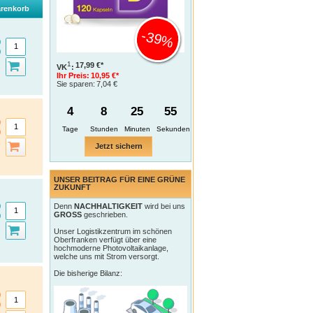
renkorb
-39%
1
17,99 €*
VK
:
Ihr Preis:
10,95 €*
Sie sparen:
7,04 €
4
8
25
54
Tage
Jetzt sichern
UNSER BEITRAG FÜR EINE GRÜNE
ZUKUNFT
Denn
NACHHALTIGKEIT
wird bei uns
GROSS
geschrieben.
Unser Logistikzentrum im schönen
Oberfranken verfügt über eine
hochmoderne Photovoltaikanlage,
welche uns mit Strom versorgt.
Die bisherige Bilanz: