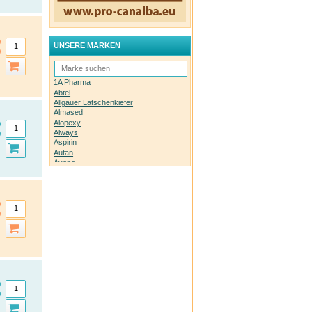
UNSERE MARKEN
1A Pharma
Abtei
Allgäuer Latschenkiefer
Almased
Alopexy
Always
Aspirin
Autan
Avene
Bachblüten-Orginal
Bepanthen
Basica
Biolectra
Bombastus
Boots Laboratories
BoxaGrippal
Bübchen
Canesten
Caudalie
Celyoung
Claire Fisher
Count Price klick
Daylong