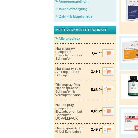
Venengesundheit
Wundversorgung
Zahn- & Mundpflege
MEIST VERKAUFTE PRODUKTE
Alle anzeigen
Nasenspray-
ratiopharm
1
3,47 €*
Erwachsene - bei
Schnupfen
Nasenspray sine
1
2,49 €*
AL 1 mg / ml bei
Schnupfen
Rhinospray Plus
Nasenspray bei
1
5,66 €*
Schnupfen &
verstopfter Nase
Nasenspray-
ratiopharm
1
6,64 €*
Erwachsene - bei
Schnupfen -
DOPPELPACK
Nasenspray AL 0,1
1
2,49 €*
% bei Schnupfen