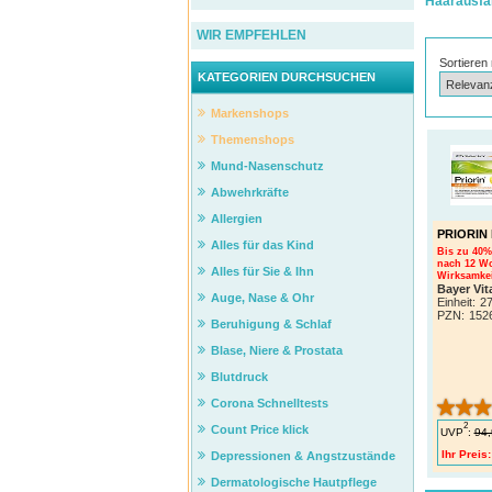
Haarausfal
WIR EMPFEHLEN
Sortieren
KATEGORIEN DURCHSUCHEN
Markenshops
Themenshops
Mund-Nasenschutz
Abwehrkräfte
Allergien
PRIORIN 
Alles für das Kind
Bis zu 40
nach 12 Wo
Alles für Sie & Ihn
Wirksamkei
Bayer Vi
Auge, Nase & Ohr
Einheit:
27
PZN
:
152
Beruhigung & Schlaf
Blase, Niere & Prostata
Blutdruck
Corona Schnelltests
2
Count Price klick
UVP
:
94,
Ihr Preis:
Depressionen & Angstzustände
Dermatologische Hautpflege