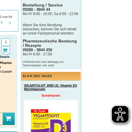
Bestellung / Service
09280 - 9844 44
Mo-Fr 8:00 - 18:00, Sa 8:00 - 12:00
30 von 64
3
Wenn Sie eine Beratung
wünschen, können Sie sich direkt
an unser Fachpersonal wenden:
Pharmazeutische Beratung
/ Rezepte
09280 - 9844 450
Mo-Fr 8:00 - 17:00
Details
(Telefonkosten sind abhängig von
 Pharma
Telefonanbieter und -tarif)
n
tel GmbH
KLICK DES TAGES
VIGANTOLVIT 2000 I.E. Vitamin D3
Weichkapseln
Sonderpreis