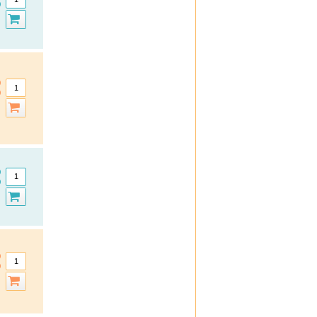
H & S
Iberogast
Klimaktoplant
Klosterfrau
Kneipp
Kytta
La Roche-Posay
Layenberger
Lemon Pharma
Lierac
Loceryl
Louis Widmer
Medipharma Cosmetics
Meditonsin
Miradent
Mucosolvan
Nasic
Neo Angin
Nicorette
Nicotinell
Nivea
Octenisept
Omnival
Oral B
Oral-B, blend-a-med & blend-a-dent
Orthomol
O Zoo
PAEDIPROTECT
PENATEN
PHA - Pet Health Association
Physiogel