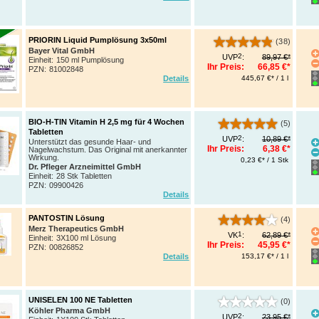
PRIORIN Liquid Pumplösung 3x50ml
(38)
Bayer Vital GmbH
2
UVP
:
89,97 €*
Einheit:
150 ml Pumplösung
Ihr Preis:
66,85 €*
PZN
:
81002848
445,67 €* / 1 l
Details
BIO-H-TIN Vitamin H 2,5 mg für 4 Wochen
(5)
Tabletten
2
UVP
:
10,89 €*
Unterstützt das gesunde Haar- und
Ihr Preis:
6,38 €*
Nagelwachstum. Das Original mit anerkannter
Wirkung.
0,23 €* / 1 Stk
Dr. Pfleger Arzneimittel GmbH
Einheit:
28 Stk Tabletten
PZN
:
09900426
Details
PANTOSTIN Lösung
(4)
Merz Therapeutics GmbH
1
VK
:
62,89 €*
Einheit:
3X100 ml Lösung
Ihr Preis:
45,95 €*
PZN
:
00826852
153,17 €* / 1 l
Details
UNISELEN 100 NE Tabletten
(0)
Köhler Pharma GmbH
2
UVP
:
23,95 €*