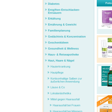
Foto
Diabetes
Entgiften-Entschlacken-
Entsäuern
Erkältung
Ernährung & Gewicht
Familienplanung
Gedächtnis & Konzentration
Geschenkideen
Gesundheit & Wellness
Haus- & Reiseapotheke
Haut, Haare & Nägel
Hauterkrankung
Hautpflege
Kortisonhaltige Salben zur
äußerlichen Anwendung
Läuse & Co
Lokalanästhetika
Mittel gegen Haarausfall
Haarausfall bei Frauen
Haarausfall bei Männern