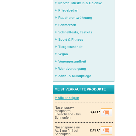
Nerven, Muskeln & Gelenke
Pflegebedarf
Raucherentwöhnung
Schmerzen
Schnelltests, Testkits
Sport & Fitness
Tiergesundheit
Vegan
Venengesundheit
Wundversorgung
Zahn- & Mundpflege
MEIST VERKAUFTE PRODUKTE
Alle anzeigen
Nasenspray-
ratiopharm
1
3,47 €*
Erwachsene - bei
Schnupfen
Nasenspray sine
1
2,49 €*
AL 1 mg / ml bei
Schnupfen