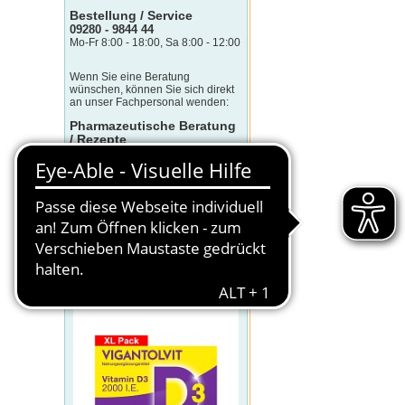
Bestellung / Service
09280 - 9844 44
Mo-Fr 8:00 - 18:00, Sa 8:00 - 12:00
Wenn Sie eine Beratung
wünschen, können Sie sich direkt
an unser Fachpersonal wenden:
Pharmazeutische Beratung
/ Rezepte
09280 - 9844 450
Mo-Fr 8:00 - 17:00
(Telefonkosten sind abhängig von
Telefonanbieter und -tarif)
KLICK DES TAGES
VIGANTOLVIT 2000 I.E. Vitamin D3
Weichkapseln
Sonderpreis