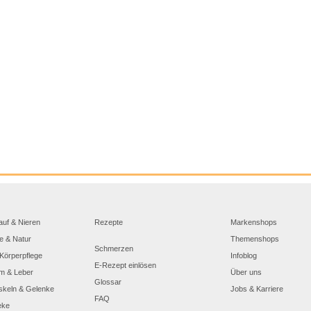
auf & Nieren
Rezepte
Markenshops
e & Natur
Themenshops
Schmerzen
Körperpflege
Infoblog
E-Rezept einlösen
m & Leber
Über uns
Glossar
skeln & Gelenke
Jobs & Karriere
FAQ
eke