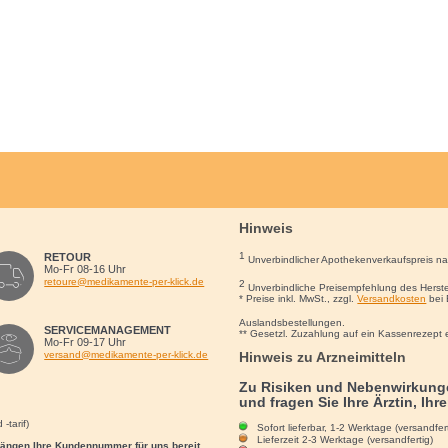
Hinweis
1
RETOUR
Unverbindlicher Apothekenverkaufspreis n
Mo-Fr 08-16 Uhr
retoure@medikamente-per-klick.de
2
Unverbindliche Preisempfehlung des Herste
* Preise inkl. MwSt., zzgl.
Versandkosten
bei 
Auslandsbestellungen.
SERVICEMANAGEMENT
** Gesetzl. Zuzahlung auf ein Kassenrezept 
Mo-Fr 09-17 Uhr
Hinweis zu Arzneimitteln
versand@medikamente-per-klick.de
Zu Risiken und Nebenwirkunge
und fragen Sie Ihre Ärztin, Ihr
-tarif)
Sofort lieferbar, 1-2 Werktage (versandfert
Lieferzeit 2-3 Werktage (versandfertig)
rgängen Ihre Kundennummer für uns bereit.