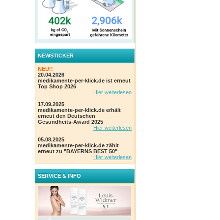
NEWSTICKER
NEU!!
20.04.2026
medikamente-per-klick.de ist erneut
Top Shop 2026
Hier weiterlesen
17.09.2025
medikamente-per-klick.de erhält
erneut den Deutschen
Gesundheits-Award 2025
Hier weiterlesen
05.08.2025
medikamente-per-klick.de zählt
erneut zu "BAYERNS BEST 50"
Hier weiterlesen
SERVICE & INFO