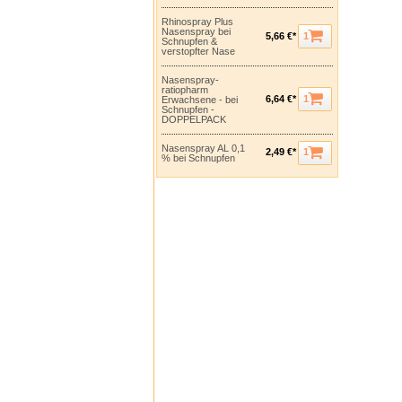
Rhinospray Plus
Nasenspray bei
1
5,66 €*
Schnupfen &
verstopfter Nase
Nasenspray-
ratiopharm
1
6,64 €*
Erwachsene - bei
Schnupfen -
DOPPELPACK
Nasenspray AL 0,1
1
2,49 €*
% bei Schnupfen