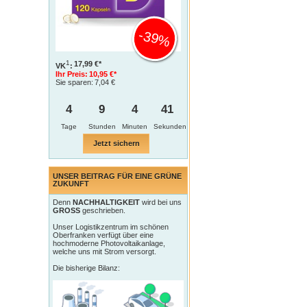
-39%
1
17,99 €*
VK
:
Ihr Preis:
10,95 €*
Sie sparen:
7,04 €
4
9
4
40
Tage
Jetzt sichern
UNSER BEITRAG FÜR EINE GRÜNE
ZUKUNFT
Denn
NACHHALTIGKEIT
wird bei uns
GROSS
geschrieben.
Unser Logistikzentrum im schönen
Oberfranken verfügt über eine
hochmoderne Photovoltaikanlage,
welche uns mit Strom versorgt.
Die bisherige Bilanz: