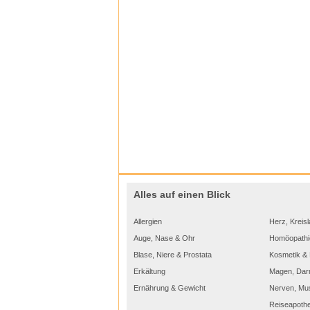
Alles auf einen Blick
Allergien
Herz, Kreisl
Auge, Nase & Ohr
Homöopathi
Blase, Niere & Prostata
Kosmetik & 
Erkältung
Magen, Dar
Ernährung & Gewicht
Nerven, Mu
Reiseapoth