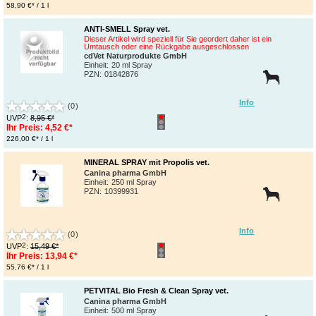
58,90 €* / 1 l
ANTI-SMELL Spray vet.
Dieser Artikel wird speziell für Sie geordert daher ist ein
Umtausch oder eine Rückgabe ausgeschlossen
cdVet Naturprodukte GmbH
Einheit:
20 ml Spray
PZN
:
01842876
Info
(0)
2
UVP
:
8,95 €*
Ihr Preis:
4,52 €*
226,00 €* / 1 l
MINERAL SPRAY mit Propolis vet.
Canina pharma GmbH
Einheit:
250 ml Spray
PZN
:
10399931
Info
(0)
2
UVP
:
15,49 €*
Ihr Preis:
13,94 €*
55,76 €* / 1 l
PETVITAL Bio Fresh & Clean Spray vet.
Canina pharma GmbH
Einheit:
500 ml Spray