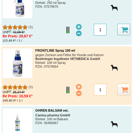
Einheit:
250 ml Spray
PZN
:
07579670
(3)
2
UVP
:
42,08 €*
Ihr Preis:
28,87 €*
115,48 €* / 1 l
FRONTLINE Spray 100 ml
gegen Zecken und Flöhe für Hunde und Katzen
Boehringer Ingelheim VETMEDICA GmbH
Einheit:
100 ml Spray
PZN
:
07579664
(3)
2
UVP
:
25,24 €*
Ihr Preis:
16,59 €*
165,90 €* / 1 l
OHREN BALSAM vet.
Canina pharma GmbH
Einheit:
100 ml Balsam
PZN
:
05480967