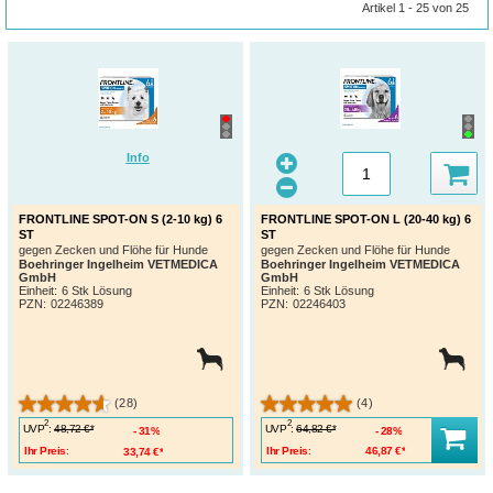
Artikel 1 - 25 von 25
Info
FRONTLINE SPOT-ON S (2-10 kg) 6
FRONTLINE SPOT-ON L (20-40 kg) 6
ST
ST
gegen Zecken und Flöhe für Hunde
gegen Zecken und Flöhe für Hunde
Boehringer Ingelheim VETMEDICA
Boehringer Ingelheim VETMEDICA
GmbH
GmbH
Einheit:
6 Stk Lösung
Einheit:
6 Stk Lösung
PZN
:
02246389
PZN
:
02246403
(28)
(4)
2
2
UVP
:
UVP
:
48,72 €*
64,82 €*
31%
28%
Ihr Preis:
33,74 €*
Ihr Preis:
46,87 €*