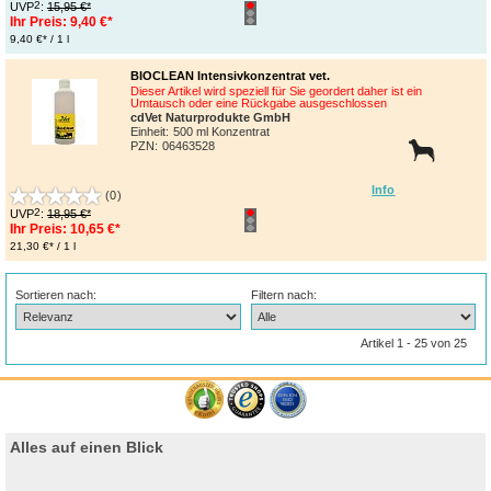
2
UVP
:
15,95 €*
Ihr Preis:
9,40 €*
9,40 €* / 1 l
BIOCLEAN Intensivkonzentrat vet.
Dieser Artikel wird speziell für Sie geordert daher ist ein
Umtausch oder eine Rückgabe ausgeschlossen
cdVet Naturprodukte GmbH
Einheit:
500 ml Konzentrat
PZN
:
06463528
Info
(0)
2
UVP
:
18,95 €*
Ihr Preis:
10,65 €*
21,30 €* / 1 l
Sortieren nach:
Filtern nach:
Artikel 1 - 25 von 25
Alles auf einen Blick