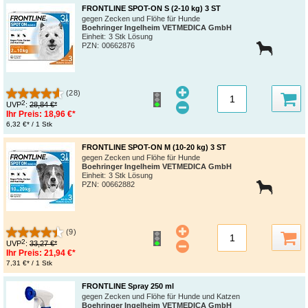
FRONTLINE SPOT-ON S (2-10 kg) 3 ST
gegen Zecken und Flöhe für Hunde
Boehringer Ingelheim VETMEDICA GmbH
Einheit:
3 Stk Lösung
PZN
:
00662876
(28)
2
UVP
:
28,84 €*
Ihr Preis:
18,96 €*
6,32 €* / 1 Stk
FRONTLINE SPOT-ON M (10-20 kg) 3 ST
gegen Zecken und Flöhe für Hunde
Boehringer Ingelheim VETMEDICA GmbH
Einheit:
3 Stk Lösung
PZN
:
00662882
(9)
2
UVP
:
33,27 €*
Ihr Preis:
21,94 €*
7,31 €* / 1 Stk
FRONTLINE Spray 250 ml
gegen Zecken und Flöhe für Hunde und Katzen
Boehringer Ingelheim VETMEDICA GmbH