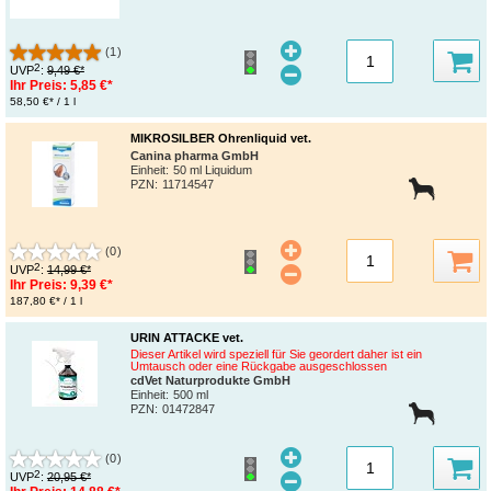
(1)
2
UVP
:
9,49 €*
Ihr Preis:
5,85 €*
58,50 €* / 1 l
MIKROSILBER Ohrenliquid vet.
Canina pharma GmbH
Einheit:
50 ml Liquidum
PZN
:
11714547
(0)
2
UVP
:
14,99 €*
Ihr Preis:
9,39 €*
187,80 €* / 1 l
URIN ATTACKE vet.
Dieser Artikel wird speziell für Sie geordert daher ist ein
Umtausch oder eine Rückgabe ausgeschlossen
cdVet Naturprodukte GmbH
Einheit:
500 ml
PZN
:
01472847
(0)
2
UVP
:
20,95 €*