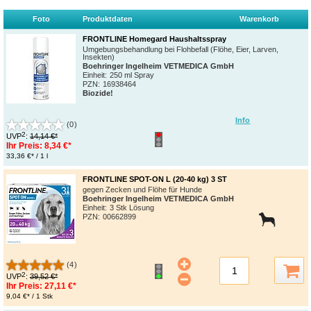
Foto
Produktdaten
Warenkorb
FRONTLINE Homegard Haushaltsspray
Umgebungsbehandlung bei Flohbefall (Flöhe, Eier, Larven,
Insekten)
Boehringer Ingelheim VETMEDICA GmbH
Einheit:
250 ml Spray
PZN
:
16938464
Biozide!
Info
(0)
2
UVP
:
14,14 €*
Ihr Preis:
8,34 €*
33,36 €* / 1 l
FRONTLINE SPOT-ON L (20-40 kg) 3 ST
gegen Zecken und Flöhe für Hunde
Boehringer Ingelheim VETMEDICA GmbH
Einheit:
3 Stk Lösung
PZN
:
00662899
(4)
2
UVP
:
39,52 €*
Ihr Preis:
27,11 €*
9,04 €* / 1 Stk