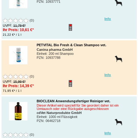
PZN
:
10937771
Info
(0)
2
UVP
:
11,79 €*
Ihr Preis:
10,61 €*
21,22 €* / 1 l
PETVITAL Bio Fresh & Clean Shampoo vet.
Canina pharma GmbH
Einheit:
200 ml Shampoo
PZN
:
10937788
Info
(0)
2
UVP
:
15,99 €*
Ihr Preis:
14,39 €*
71,95 €* / 1 l
BIOCLEAN Anwendungsfertiger Reiniger vet.
Dieser Artikel wird speziell für Sie geordert daher ist ein
Umtausch oder eine Rückgabe ausgeschlossen
cdVet Naturprodukte GmbH
Einheit:
1000 ml Flüssigkeit
PZN
:
06462718
Info
(0)