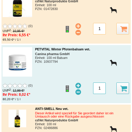
cdVet Naturprodukte GmbH
Einheit:
100 ml
PZN
:
01472830
(0)
2
UVP
:
10,95 €*
Ihr Preis:
6,55 €*
65,50 €* / 1 l
PETVITAL Winter Pfotenbalsam vet.
Canina pharma GmbH
Einheit:
100 ml Balsam
PZN
:
10937794
(0)
2
UVP
:
12,99 €*
Ihr Preis:
8,02 €*
80,20 €* / 1 l
ANTI-SMELL Neu vet.
Dieser Artikel wird speziell für Sie geordert daher ist ein
Umtausch oder eine Rückgabe ausgeschlossen
cdVet Naturprodukte GmbH
Einheit:
100 ml
PZN
:
02486886