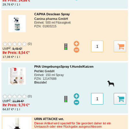
Ihr Preis:
14,88 €*
29,76 €* / 1 l
CAPHA Desclean Spray
Canina pharma GmbH
Einheit:
500 ml Flüssigkeit
PZN
:
01803215
(0)
2
UVP
:
9,49 €*
Ihr Preis:
8,54 €*
17,08 €* / 1 l
PHA UmgebungsSpray f.Hunde/Katzen
PetVet GmbH
Einheit:
150 ml Spray
PZN
:
12147688
Biozide!
(0)
2
UVP
:
11,99 €*
Ihr Preis:
9,70 €*
64,67 €* / 1 l
URIN ATTACKE vet.
Dieser Artikel wird speziell für Sie geordert daher ist ein
Umtausch oder eine Rückgabe ausgeschlossen