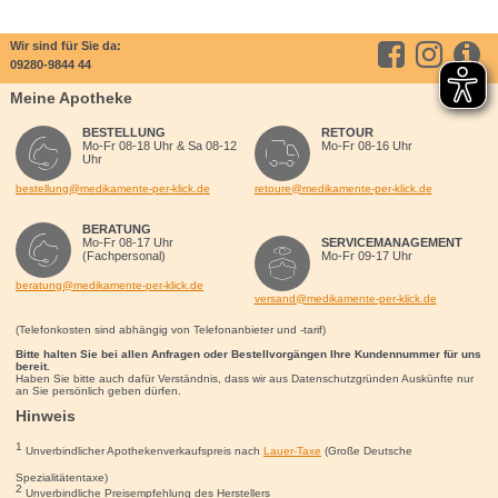
Wir sind für Sie da:
09280-9844 44
Meine Apotheke
BESTELLUNG
RETOUR
Mo-Fr 08-18 Uhr & Sa 08-12
Mo-Fr 08-16 Uhr
Uhr
bestellung@medikamente-per-klick.de
retoure@medikamente-per-klick.de
BERATUNG
Mo-Fr 08-17 Uhr
SERVICEMANAGEMENT
(Fachpersonal)
Mo-Fr 09-17 Uhr
beratung@medikamente-per-klick.de
versand@medikamente-per-klick.de
(Telefonkosten sind abhängig von Telefonanbieter und -tarif)
Bitte halten Sie bei allen Anfragen oder Bestellvorgängen Ihre Kundennummer für uns
bereit.
Haben Sie bitte auch dafür Verständnis, dass wir aus Datenschutzgründen Auskünfte nur
an Sie persönlich geben dürfen.
Hinweis
1
Unverbindlicher Apothekenverkaufspreis nach
Lauer-Taxe
(Große Deutsche
Spezialitätentaxe)
2
Unverbindliche Preisempfehlung des Herstellers