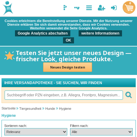
0
Cookies erleichtern die Bereitstellung unserer Dienste. Mit der Nutzung unserer
Dienste erklären Sie sich damit einverstanden, dass wir Cookies verwenden.
Weiterhin verwendet die Seite Google Analytics.
Google Analytics abschalten
weitere Informationen
OK
Testen Sie jetzt unser neues Design —
frischer Look, gleiche Produkte.
Neues Design testen
IHRE VERSANDAPOTHEKE - SIE SUCHEN, WIR FINDEN
Startseite
Tiergesundheit
Hunde
Hygiene
Hygiene
Sortieren nach:
Filtern nach: