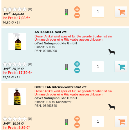
(0)
2
UVP
:
12,95 €*
Ihr Preis:
7,08 €*
70,80 €* / 1 l
ANTI-SMELL Neu vet.
Dieser Artikel wird speziell für Sie geordert daher ist ein
Umtausch oder eine Rückgabe ausgeschlossen
cdVet Naturprodukte GmbH
Einheit:
500 ml
PZN
:
02486900
(0)
2
UVP
:
30,95 €*
Ihr Preis:
17,79 €*
35,58 €* / 1 l
BIOCLEAN Intensivkonzentrat vet.
Dieser Artikel wird speziell für Sie geordert daher ist ein
Umtausch oder eine Rückgabe ausgeschlossen
cdVet Naturprodukte GmbH
Einheit:
100 ml Konzentrat
PZN
:
06463540
(0)
2
UVP
:
10,95 €*
Ihr Preis:
5,89 €*