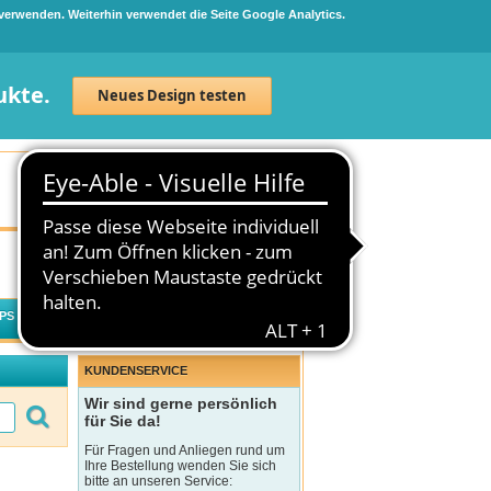
 verwenden. Weiterhin verwendet die Seite Google Analytics.
ukte.
Neues Design testen
Neuanmeldung
Anmelden
0
Artikel
0,00 €
PS
WECHSELWIRKUNGSCHECK
KUNDENSERVICE
Wir sind gerne persönlich
für Sie da!
Für Fragen und Anliegen rund um
Ihre Bestellung wenden Sie sich
bitte an unseren Service: