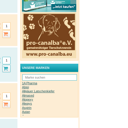
UNSERE MARKEN
1A Pharma
Abtei
Allgäuer Latschenkiefer
Almased
Alopexy
Always
Aspirin
Autan
Avene
Bachblüten-Orginal
Bepanthen