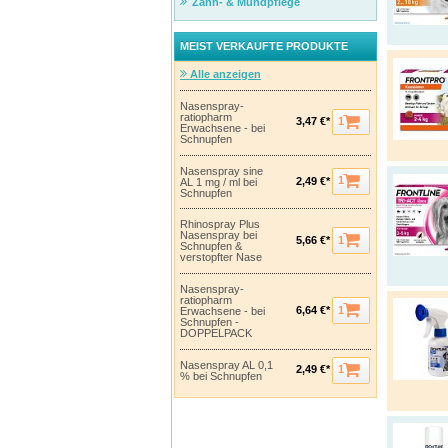
Zahn- & Mundpflege
MEIST VERKAUFTE PRODUKTE
Alle anzeigen
Nasenspray-
ratiopharm
1
3,47 €*
Erwachsene - bei
Schnupfen
Nasenspray sine
1
2,49 €*
AL 1 mg / ml bei
Schnupfen
Rhinospray Plus
Nasenspray bei
1
5,66 €*
Schnupfen &
verstopfter Nase
Nasenspray-
ratiopharm
1
6,64 €*
Erwachsene - bei
Schnupfen -
DOPPELPACK
Nasenspray AL 0,1
1
2,49 €*
% bei Schnupfen