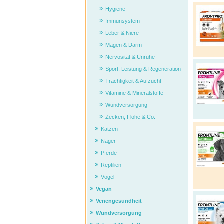
Hygiene
Immunsystem
Leber & Niere
Magen & Darm
Nervosität & Unruhe
Sport, Leistung & Regeneration
Trächtigkeit & Aufzucht
Vitamine & Mineralstoffe
Wundversorgung
Zecken, Flöhe & Co.
Katzen
Nager
Pferde
Reptilien
Vögel
Vegan
Venengesundheit
Wundversorgung