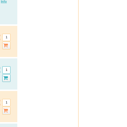
Basica
Info
Biolectra
Bombastus
Boots Laboratories
BoxaGrippal
Bübchen
Canesten
Caudalie
Celyoung
Claire Fisher
Count Price klick
Daylong
DHU Naturtalente
DHU Schüßler-Salze
Dobendan
Doc
Doc Ibuprofen Schmerzgel
Doppelherz
Ducray
Durex
efasit
Elasten
Elevit
Ell Cranell
Esberitox
Elmex Gelee
Emser
Espumisan Gold
Eubos
Eucerin
Excipial
Femibion