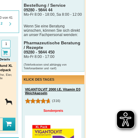
Bestellung / Service
09280 - 9844 44
Mo-Fr 8:00 - 18:00, Sa 8:00 - 12:00
30 von 41
2
Wenn Sie eine Beratung
wünschen, können Sie sich direkt
an unser Fachpersonal wenden:
Pharmazeutische Beratung
/ Rezepte
09280 - 9844 450
Mo-Fr 8:00 - 17:00
Details
(Telefonkosten sind abhängig von
und XL
Telefonanbieter und -tarif)
pelpack
he, Eier,
de
KLICK DES TAGES
VIGANTOLVIT 2000 I.E. Vitamin D3
Weichkapseln
(316)
Sonderpreis