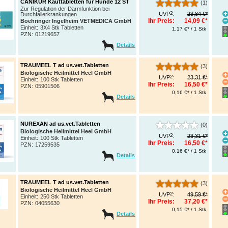
CANIKUR Kauttabletten für Hunde 12 ST
(1)
Zur Regulation der Darmfunktion bei
2
UVP
:
23,84 €*
Durchfallerkrankungen
Ihr Preis:
14,09 €*
Boehringer Ingelheim VETMEDICA GmbH
Einheit:
3X4 Stk Tabletten
1,17 €* / 1 Stk
PZN
:
01219657
Details
TRAUMEEL T ad us.vet.Tabletten
(3)
Biologische Heilmittel Heel GmbH
2
UVP
:
23,31 €*
Einheit:
100 Stk Tabletten
Ihr Preis:
16,50 €*
PZN
:
05901506
0,16 €* / 1 Stk
Details
NUREXAN ad us.vet.Tabletten
(0)
Biologische Heilmittel Heel GmbH
2
UVP
:
23,31 €*
Einheit:
100 Stk Tabletten
Ihr Preis:
16,50 €*
PZN
:
17259535
0,16 €* / 1 Stk
Details
TRAUMEEL T ad us.vet.Tabletten
(3)
Biologische Heilmittel Heel GmbH
2
UVP
:
49,59 €*
Einheit:
250 Stk Tabletten
Ihr Preis:
37,20 €*
PZN
:
04055630
0,15 €* / 1 Stk
Details