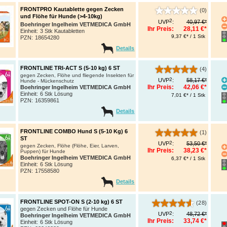
FRONTPRO Kautablette gegen Zecken
(0)
und Flöhe für Hunde (>4-10kg)
2
UVP
:
40,97 €*
Boehringer Ingelheim VETMEDICA GmbH
Ihr Preis:
28,11 €*
Einheit:
3 Stk Kautabletten
9,37 €* / 1 Stk
PZN
:
18654280
Details
FRONTLINE TRI-ACT S (5-10 kg) 6 ST
(4)
gegen Zecken, Flöhe und fliegende Insekten für
2
UVP
:
58,17 €*
Hunde - Mückenschutz
Ihr Preis:
42,06 €*
Boehringer Ingelheim VETMEDICA GmbH
Einheit:
6 Stk Lösung
7,01 €* / 1 Stk
PZN
:
16359861
Details
FRONTLINE COMBO Hund S (5-10 Kg) 6
(1)
ST
2
UVP
:
53,50 €*
gegen Zecken, Flöhe (Flöhe, Eier, Larven,
Ihr Preis:
38,23 €*
Puppen) für Hunde
Boehringer Ingelheim VETMEDICA GmbH
6,37 €* / 1 Stk
Einheit:
6 Stk Lösung
PZN
:
17558580
Details
FRONTLINE SPOT-ON S (2-10 kg) 6 ST
(28)
gegen Zecken und Flöhe für Hunde
2
UVP
:
48,72 €*
Boehringer Ingelheim VETMEDICA GmbH
Ihr Preis:
33,74 €*
Einheit:
6 Stk Lösung