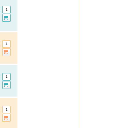
Ferrotone
Formoline
Formoline L112
frei
Frontline
Formigran
GeloMyrtol forte
Granu Fink
Grippostad C
Hansaplast
Hansepharm Powereiweiss
Hautfit
H & S
Iberogast
Klimaktoplant
Klosterfrau
Kneipp
Kytta
La Roche-Posay
Layenberger
Lemon Pharma
Lierac
Loceryl
Louis Widmer
Medipharma Cosmetics
Meditonsin
Miradent
Mucosolvan
Nasic
Neo Angin
Nicorette