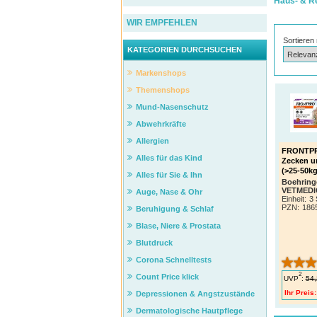
Haus- & R
WIR EMPFEHLEN
Sortieren
KATEGORIEN DURCHSUCHEN
Markenshops
Themenshops
Mund-Nasenschutz
Abwehrkräfte
Allergien
FRONTPR
Alles für das Kind
Zecken u
(>25-50kg
Alles für Sie & Ihn
Boehring
VETMED
Auge, Nase & Ohr
Einheit:
3 
PZN
:
186
Beruhigung & Schlaf
Blase, Niere & Prostata
Blutdruck
Corona Schnelltests
2
Count Price klick
UVP
:
54,
Ihr Preis:
Depressionen & Angstzustände
Dermatologische Hautpflege