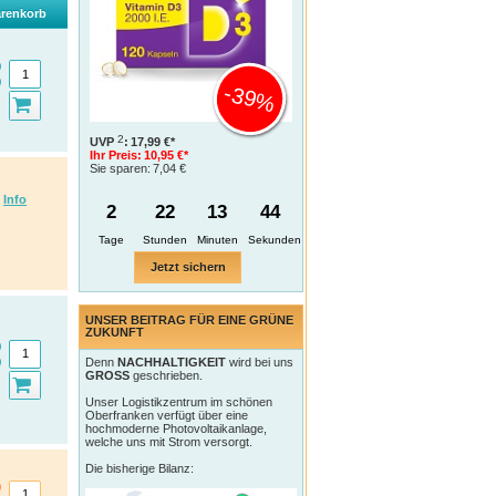
renkorb
-39%
2
UVP
:
17,99 €*
Ihr Preis:
10,95 €*
Sie sparen:
7,04 €
Info
2
22
13
43
Tage
Jetzt sichern
UNSER BEITRAG FÜR EINE GRÜNE
ZUKUNFT
Denn
NACHHALTIGKEIT
wird bei uns
GROSS
geschrieben.
Unser Logistikzentrum im schönen
Oberfranken verfügt über eine
hochmoderne Photovoltaikanlage,
welche uns mit Strom versorgt.
Die bisherige Bilanz: