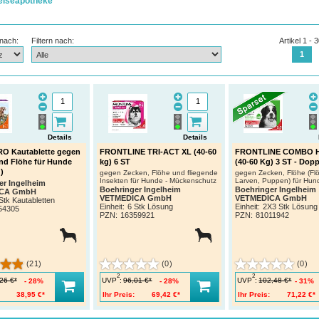
eiseapotheke
 nach:
Filtern nach:
Artikel 1 - 
1
Details
Details
O Kautablette gegen
FRONTLINE TRI-ACT XL (40-60
FRONTLINE COMBO H
nd Flöhe für Hunde
kg) 6 ST
(40-60 Kg) 3 ST - Dop
)
gegen Zecken, Flöhe und fliegende
gegen Zecken, Flöhe (Flö
Insekten für Hunde - Mückenschutz
Larven, Puppen) für Hun
er Ingelheim
Boehringer Ingelheim
Boehringer Ingelheim
ICA GmbH
VETMEDICA GmbH
VETMEDICA GmbH
Stk Kautabletten
Einheit:
6 Stk Lösung
Einheit:
2X3 Stk Lösung
54305
PZN
:
16359921
PZN
:
81011942
(21)
(0)
(0)
2
2
UVP
:
UVP
:
26 €*
96,01 €*
102,48 €*
28%
28%
31%
38,95 €*
Ihr Preis:
69,42 €*
Ihr Preis:
71,22 €*