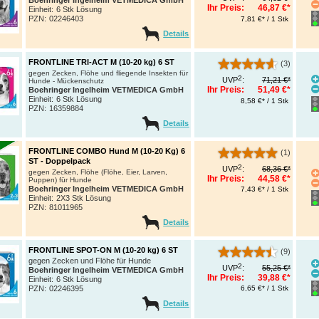
Ihr Preis:
46,87 €*
Einheit:
6 Stk Lösung
PZN
:
02246403
7,81 €* / 1 Stk
Details
FRONTLINE TRI-ACT M (10-20 kg) 6 ST
(3)
gegen Zecken, Flöhe und fliegende Insekten für
2
UVP
:
71,21 €*
Hunde - Mückenschutz
Ihr Preis:
51,49 €*
Boehringer Ingelheim VETMEDICA GmbH
Einheit:
6 Stk Lösung
8,58 €* / 1 Stk
PZN
:
16359884
Details
FRONTLINE COMBO Hund M (10-20 Kg) 6
(1)
ST - Doppelpack
2
UVP
:
68,36 €*
gegen Zecken, Flöhe (Flöhe, Eier, Larven,
Ihr Preis:
44,58 €*
Puppen) für Hunde
Boehringer Ingelheim VETMEDICA GmbH
7,43 €* / 1 Stk
Einheit:
2X3 Stk Lösung
PZN
:
81011965
Details
FRONTLINE SPOT-ON M (10-20 kg) 6 ST
(9)
gegen Zecken und Flöhe für Hunde
2
UVP
:
55,25 €*
Boehringer Ingelheim VETMEDICA GmbH
Ihr Preis:
39,88 €*
Einheit:
6 Stk Lösung
PZN
:
02246395
6,65 €* / 1 Stk
Details