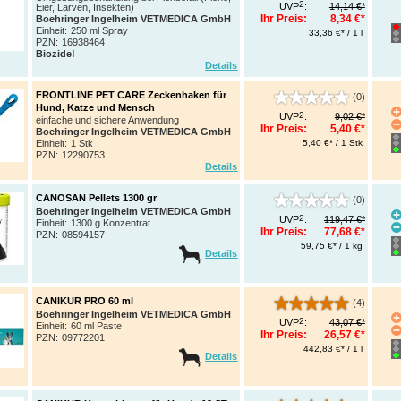
2
UVP
:
14,14 €*
Eier, Larven, Insekten)
Ihr Preis:
8,34 €*
Boehringer Ingelheim VETMEDICA GmbH
Einheit:
250 ml Spray
33,36 €* / 1 l
PZN
:
16938464
Biozide!
Details
FRONTLINE PET CARE Zeckenhaken für
(0)
Hund, Katze und Mensch
2
UVP
:
9,02 €*
einfache und sichere Anwendung
Ihr Preis:
5,40 €*
Boehringer Ingelheim VETMEDICA GmbH
5,40 €* / 1 Stk
Einheit:
1 Stk
PZN
:
12290753
Details
CANOSAN Pellets 1300 gr
(0)
Boehringer Ingelheim VETMEDICA GmbH
2
UVP
:
119,47 €*
Einheit:
1300 g Konzentrat
Ihr Preis:
77,68 €*
PZN
:
08594157
59,75 €* / 1 kg
Details
CANIKUR PRO 60 ml
(4)
Boehringer Ingelheim VETMEDICA GmbH
2
UVP
:
43,07 €*
Einheit:
60 ml Paste
Ihr Preis:
26,57 €*
PZN
:
09772201
442,83 €* / 1 l
Details