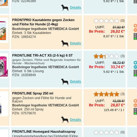
PZN
:
02246389
5,62 €* / 1 Stk
Details
FRONTPRO Kautablette gegen Zecken
(0)
und Flöhe für Hunde (2-4kg)
2
UVP
:
37,92 €*
Boehringer Ingelheim VETMEDICA GmbH
Ihr Preis:
26,02 €*
Einheit:
3 Stk Kautabletten
8,67 €* / 1 Stk
PZN
:
18654274
Details
FRONTLINE TRI-ACT XS (2-5 kg) 6 ST
(3)
gegen Zecken, Flöhe und fliegende Insekten für
2
UVP
:
48,72 €*
Hunde - Mückenschutz
Ihr Preis:
33,74 €*
Boehringer Ingelheim VETMEDICA GmbH
Einheit:
6 Stk Lösung
5,62 €* / 1 Stk
PZN
:
16359849
Details
FRONTLINE Spray 250 ml
(3)
gegen Zecken und Flöhe für Hunde und
2
UVP
:
42,08 €*
Katzen
Ihr Preis:
28,87 €*
Boehringer Ingelheim VETMEDICA GmbH
Einheit:
250 ml Spray
115,48 €* / 1 l
PZN
:
07579670
Details
FRONTLINE Homegard Haushaltsspray
(0)
Umgebungsbehandlung bei Flohbefall (Flöhe,