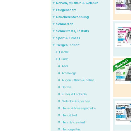
Nerven, Muskeln & Gelenke
Pflegebedarf
Raucherentwöhnung
Schmerzen
Schnelltests, Testkits
Sport & Fitness
Tiergesundheit
Fische
Hunde
Alter
Atemwege
Augen, Ohren & Zähne
Barfen
Futter & Leckerlis
Gelenke & Knochen
Haus- & Reiseapotheke
Haut & Fell
Herz & Kreislauf
Homöopathie