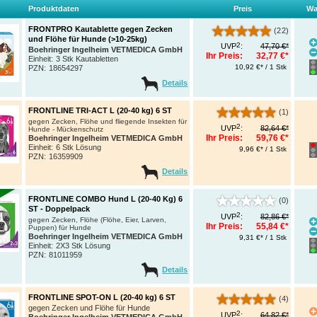
Produktdaten
Preis
Wa
FRONTPRO Kautablette gegen Zecken
(22)
und Flöhe für Hunde (>10-25kg)
2
UVP
:
47,70 €*
Boehringer Ingelheim VETMEDICA GmbH
Ihr Preis:
32,77 €*
Einheit:
3 Stk Kautabletten
10,92 €* / 1 Stk
PZN
:
18654297
Details
FRONTLINE TRI-ACT L (20-40 kg) 6 ST
(1)
gegen Zecken, Flöhe und fliegende Insekten für
2
UVP
:
82,64 €*
Hunde - Mückenschutz
Ihr Preis:
59,76 €*
Boehringer Ingelheim VETMEDICA GmbH
Einheit:
6 Stk Lösung
9,96 €* / 1 Stk
PZN
:
16359909
Details
FRONTLINE COMBO Hund L (20-40 Kg) 6
(0)
ST - Doppelpack
2
UVP
:
82,86 €*
gegen Zecken, Flöhe (Flöhe, Eier, Larven,
Ihr Preis:
55,84 €*
Puppen) für Hunde
Boehringer Ingelheim VETMEDICA GmbH
9,31 €* / 1 Stk
Einheit:
2X3 Stk Lösung
PZN
:
81011959
Details
FRONTLINE SPOT-ON L (20-40 kg) 6 ST
(4)
gegen Zecken und Flöhe für Hunde
2
UVP
:
64,82 €*
Boehringer Ingelheim VETMEDICA GmbH