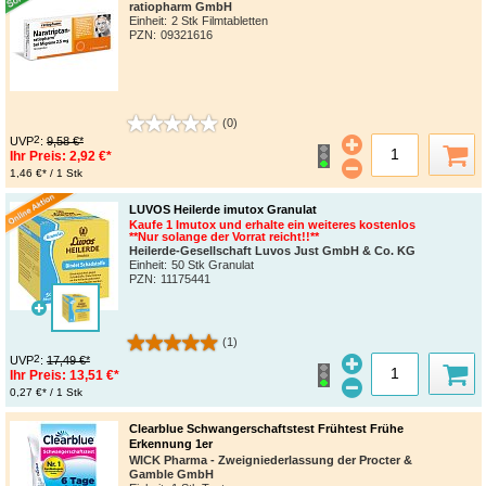
ratiopharm GmbH
Einheit:
2 Stk Filmtabletten
PZN
:
09321616
(0)
2
UVP
:
9,58 €*
Ihr Preis:
2,92 €*
1,46 €* / 1 Stk
LUVOS Heilerde imutox Granulat
Kaufe 1 Imutox und erhalte ein weiteres kostenlos
**Nur solange der Vorrat reicht!!**
Heilerde-Gesellschaft Luvos Just GmbH & Co. KG
Einheit:
50 Stk Granulat
PZN
:
11175441
(1)
2
UVP
:
17,49 €*
Ihr Preis:
13,51 €*
0,27 €* / 1 Stk
Clearblue Schwangerschaftstest Frühtest Frühe
Erkennung 1er
WICK Pharma - Zweigniederlassung der Procter &
Gamble GmbH