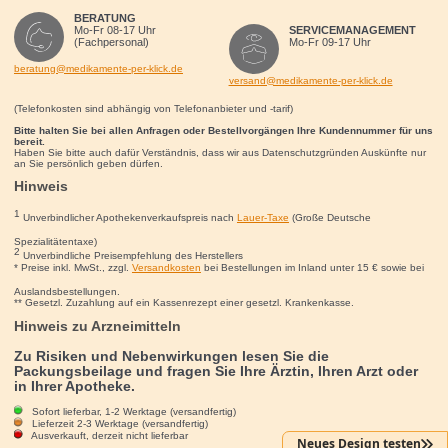
BERATUNG
Mo-Fr 08-17 Uhr
SERVICEMANAGEMENT
(Fachpersonal)
Mo-Fr 09-17 Uhr
beratung@medikamente-per-klick.de
versand@medikamente-per-klick.de
(Telefonkosten sind abhängig von Telefonanbieter und -tarif)
Bitte halten Sie bei allen Anfragen oder Bestellvorgängen Ihre Kundennummer für uns
bereit.
Haben Sie bitte auch dafür Verständnis, dass wir aus Datenschutzgründen Auskünfte nur
an Sie persönlich geben dürfen.
Hinweis
1
Unverbindlicher Apothekenverkaufspreis nach
Lauer-Taxe
(Große Deutsche
Spezialitätentaxe)
2
Unverbindliche Preisempfehlung des Herstellers
* Preise inkl. MwSt., zzgl.
Versandkosten
bei Bestellungen im Inland unter 15
€
sowie bei
Auslandsbestellungen.
** Gesetzl. Zuzahlung auf ein Kassenrezept einer gesetzl. Krankenkasse.
Hinweis zu Arzneimitteln
Zu Risiken und Nebenwirkungen lesen Sie die
Packungsbeilage und fragen Sie Ihre Ärztin, Ihren Arzt oder
in Ihrer Apotheke.
Sofort lieferbar, 1-2 Werktage (versandfertig)
Lieferzeit 2-3 Werktage (versandfertig)
Ausverkauft, derzeit nicht lieferbar
Neues Design testen