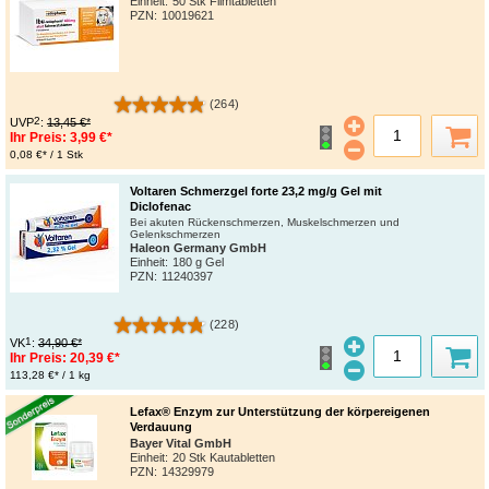
Einheit:
50 Stk Filmtabletten
PZN
:
10019621
(264)
2
UVP
:
13,45 €*
Ihr Preis:
3,99 €*
0,08 €* / 1 Stk
Voltaren Schmerzgel forte 23,2 mg/g Gel mit
Diclofenac
Bei akuten Rückenschmerzen, Muskelschmerzen und
Gelenkschmerzen
Haleon Germany GmbH
Einheit:
180 g Gel
PZN
:
11240397
(228)
1
VK
:
34,90 €*
Ihr Preis:
20,39 €*
113,28 €* / 1 kg
Lefax® Enzym zur Unterstützung der körpereigenen
Verdauung
Bayer Vital GmbH
Einheit:
20 Stk Kautabletten
PZN
:
14329979