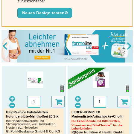
zurückschaltbar.
Neues Design testen
GeloRevoice Halstabletten
LEBER-KOMPLEX
Holunderblüte-Mentholfrei 20 Stk.
Mariendistel+Artischocke+Cholin
Bei Halsbeschwerden und
Die Leber-Kombi mit Bitterstoffen,
Stimmproblemen, wie Halskratzen,
®
Vitaminen und VitaCholine
für die
Hustenreiz, Heiserkeit
Leberfunktion
G. Pohl-Boskamp GmbH & Co. KG
R(h)ein Nutrition & Health GmbH