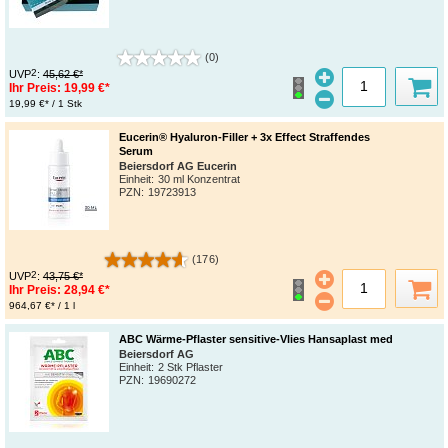
(0)
2
UVP
:
45,62 €*
Ihr Preis:
19,99 €*
19,99 €* / 1 Stk
Eucerin® Hyaluron-Filler + 3x Effect Straffendes
Serum
Beiersdorf AG Eucerin
Einheit:
30 ml Konzentrat
PZN
:
19723913
(176)
2
UVP
:
43,75 €*
Ihr Preis:
28,94 €*
964,67 €* / 1 l
ABC Wärme-Pflaster sensitive-Vlies Hansaplast med
Beiersdorf AG
Einheit:
2 Stk Pflaster
PZN
:
19690272