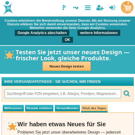
0
Cookies erleichtern die Bereitstellung unserer Dienste. Mit der Nutzung unserer
Dienste erklären Sie sich damit einverstanden, dass wir Cookies verwenden.
Weiterhin verwendet die Seite Google Analytics.
Google Analytics abschalten
weitere Informationen
OK
Testen Sie jetzt unser neues Design —
frischer Look, gleiche Produkte.
Neues Design testen
IHRE VERSANDAPOTHEKE - SIE SUCHEN, WIR FINDEN
Willkommen
Rezepte einlösen
Versandkosten
Klick des Tages
Wir haben etwas Neues für Sie
Probieren Sie jetzt unser überarbeitetes Design — jederzeit