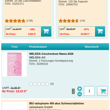
Einheit:
20 Stk Lutschtabletten
Einheit:
120 Stk Kapseln
PZN
:
15201371
PZN
:
19680753
(139)
(44)
2
2
UVP
:
UVP
:
11,10 €*
62,99 €*
38%
67%
Ihr Preis:
6,86 €*
Ihr Preis:
20,56 €*
Foto
Produktdaten
Warenkorb
WELEDA Geschenkset Mama 2026
WELEDA AG
Einheit:
1 Packungen Kombipackung
PZN
:
20285016
(0)
2
UVP
:
21,95 €*
Ihr Preis:
19,43 €*
IBU ratiopharm 400 akut Schmerztabletten
ratiopharm GmbH