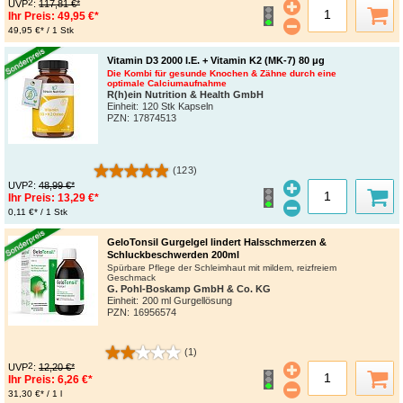
2
UVP
:
117,81 €*
Ihr Preis:
49,95 €*
49,95 €* / 1 Stk
Vitamin D3 2000 I.E. + Vitamin K2 (MK-7) 80 μg
Die Kombi für gesunde Knochen & Zähne durch eine
optimale Calciumaufnahme
R(h)ein Nutrition & Health GmbH
Einheit:
120 Stk Kapseln
PZN
:
17874513
(123)
2
UVP
:
48,99 €*
Ihr Preis:
13,29 €*
0,11 €* / 1 Stk
GeloTonsil Gurgelgel lindert Halsschmerzen &
Schluckbeschwerden 200ml
Spürbare Pflege der Schleimhaut mit mildem, reizfreiem
Geschmack
G. Pohl-Boskamp GmbH & Co. KG
Einheit:
200 ml Gurgellösung
PZN
:
16956574
(1)
2
UVP
:
12,20 €*
Ihr Preis:
6,26 €*
31,30 €* / 1 l