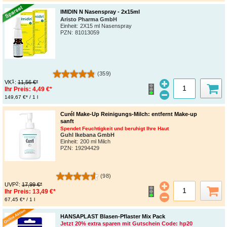
IMIDIN N Nasenspray - 2x15ml
Aristo Pharma GmbH
Einheit:
2X15 ml Nasenspray
PZN
:
81013059
(359)
1
VK
:
11,56 €*
Ihr Preis:
4,49 €*
149,67 €* / 1 l
Curél Make-Up Reinigungs-Milch: entfernt Make-up
sanft
Spendet Feuchtigkeit und beruhigt Ihre Haut
Guhl Ikebana GmbH
Einheit:
200 ml Milch
PZN
:
19294429
(98)
2
UVP
:
17,99 €*
Ihr Preis:
13,49 €*
67,45 €* / 1 l
HANSAPLAST Blasen-Pflaster Mix Pack
Jetzt 20% extra sparen mit Gutschein Code: hp20