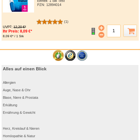
Einheit:
1 Stk Test
PZN
:
12894014
(1)
2
UVP
:
12,20 €*
Ihr Preis:
8,09 €*
8,09 €* / 1 Stk
Alles auf einen Blick
Allergien
Auge, Nase & Ohr
Blase, Niere & Prostata
Erkältung
Ernährung & Gewicht
Herz, Kreislauf & Nieren
Homöopathie & Natur