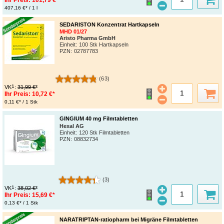
Ihr Preis:
101,79 €*
407,16 €* / 1 l
SEDARISTON Konzentrat Hartkapseln
MHD 01/27
Aristo Pharma GmbH
Einheit:
100 Stk Hartkapseln
PZN
:
02787783
(63)
1
VK
:
31,99 €*
Ihr Preis:
10,72 €*
0,11 €* / 1 Stk
GINGIUM 40 mg Filmtabletten
Hexal AG
Einheit:
120 Stk Filmtabletten
PZN
:
08832734
(3)
1
VK
:
38,02 €*
Ihr Preis:
15,69 €*
0,13 €* / 1 Stk
NARATRIPTAN-ratiopharm bei Migräne Filmtabletten