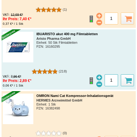
(1)
1
VK
:
12,69 €*
Ihr Preis:
7,40 €*
0,37 €* / 1 Stk
IBUARISTO akut 400 mg Filmtabletten
Aristo Pharma GmbH
Einheit:
50 Stk Filmtabletten
PZN
:
16160295
(218)
1
VK
:
7,96 €*
Ihr Preis:
2,89 €*
0,06 €* / 1 Stk
OMRON Nami Cat Kompressor-Inhalationsgerät
HERMES Arzneimittel GmbH
Einheit:
1 Stk
PZN
:
16382498
(0)