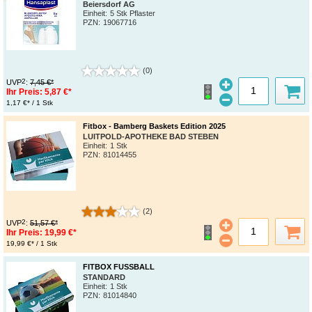
Beiersdorf AG
Einheit:
5 Stk Pflaster
PZN
:
19067716
(0)
2
UVP
:
7,45 €*
Ihr Preis:
5,87 €*
1,17 €* / 1 Stk
Fitbox - Bamberg Baskets Edition 2025
LUITPOLD-APOTHEKE BAD STEBEN
Einheit:
1 Stk
PZN
:
81014455
(2)
2
UVP
:
51,57 €*
Ihr Preis:
19,99 €*
19,99 €* / 1 Stk
FITBOX FUSSBALL
STANDARD
Einheit:
1 Stk
PZN
:
81014840