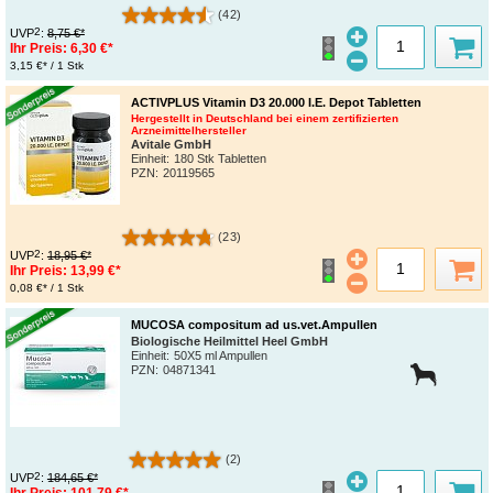
(42)
2
UVP
:
8,75 €*
Ihr Preis:
6,30 €*
3,15 €* / 1 Stk
ACTIVPLUS Vitamin D3 20.000 I.E. Depot Tabletten
Hergestellt in Deutschland bei einem zertifizierten
Arzneimittelhersteller
Avitale GmbH
Einheit:
180 Stk Tabletten
PZN
:
20119565
(23)
2
UVP
:
18,95 €*
Ihr Preis:
13,99 €*
0,08 €* / 1 Stk
MUCOSA compositum ad us.vet.Ampullen
Biologische Heilmittel Heel GmbH
Einheit:
50X5 ml Ampullen
PZN
:
04871341
(2)
2
UVP
:
184,65 €*