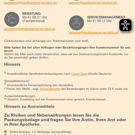
bestellung@medikamente-per-klick.de
retoure@medikamente-per-klick.de
BERATUNG
Mo-Fr 08-17 Uhr
SERVICEMANAGEMENT
(Fachpersonal)
Mo-Fr 09-17 Uhr
beratung@medikamente-per-klick.de
versand@medikamente-per-klick.de
(Telefonkosten sind abhängig von Telefonanbieter und -tarif)
Bitte halten Sie bei allen Anfragen oder Bestellvorgängen Ihre Kundennummer für uns
bereit.
Haben Sie bitte auch dafür Verständnis, dass wir aus Datenschutzgründen Auskünfte nur
an Sie persönlich geben dürfen.
Hinweis
1
Unverbindlicher Apothekenverkaufspreis nach
Lauer-Taxe
(Große Deutsche
Spezialitätentaxe)
2
Unverbindliche Preisempfehlung des Herstellers
* Preise inkl. MwSt., zzgl.
Versandkosten
bei Bestellungen im Inland unter 15
€
sowie bei
Auslandsbestellungen.
** Gesetzl. Zuzahlung auf ein Kassenrezept einer gesetzl. Krankenkasse.
Hinweis zu Arzneimitteln
Zu Risiken und Nebenwirkungen lesen Sie die
Packungsbeilage und fragen Sie Ihre Ärztin, Ihren Arzt oder
in Ihrer Apotheke.
Sofort lieferbar, 1-2 Werktage (versandfertig)