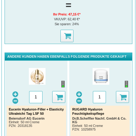
=
Ihr Preis:
47,15 €*
VK/UVP:
62,40 €*
Sie sparen:
24%
ANDERE KUNDEN HABEN EBENFALLS FOLGENDE PRODUKTE GEKAUFT
Eucerin Hyaluron-Filler + Elasticity
RUGARD Hyaluron
Ultraleicht Tag LSF 50
Feuchtigkeitspflege
Beiersdorf AG Eucerin
Dr.B.Scheffler Nachf. GmbH & Co.
Einheit:
50 ml Creme
KG
PZN
:
20318135
Einheit:
50 ml Creme
PZN
:
10258975