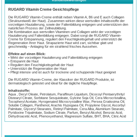
RUGARD Vitamin Creme Gesichtspflege
Die RUGARD Vitamin-Creme enthält neben Vitamin A, B6 und E auch Collagen
(Struktureiweiß der Haut). Zusammen wirken diese wertvollen Inhaltsstoffe der
vorzeitigen Hautalterung, sowie der Faltenbildung entgegen und unterstützen den
natürlichen Prozess der Zellneubildung.
Die Kombination aus wertvollen Vitaminen und Collagen wirkt der vorzeitigen
Hautalterung und Faltenbildung entgegen. Dabei sorgt die RUGARD Vitamin-
Creme für Entspannung, reguliert den Feuchtigkeitsgehalt und unterstützt die
Regeneration Ihrer Haut. Strapazierte Haut wird zart, sichtbar glatt und
geschmeidig – Antiaging für ein strahlend frisches Aussehen.
Effekte auf einen Blick:
• Wirkt der vorzeitigen Hautalterung und Faltenbildung entgegen
• Entspannt die Haut
• Reguliert den Feuchtigkeitsgehalt der Haut
• Unterstützt die Regeneration der Haut
• Pflegt intensiv und ist auch für trockene und schuppende Haut geeignet
Die RUGARD Vitamin-Creme, der Klassiker der RUGARD Produkte, ist
dermatologisch getestet und ideal für die tägliche Hautpflege.
Inhaltsstoffe:
Aqua , Decyl Oleate, Petrolatum, Paraffinum Liquidum, Dicocoyl Pentaerythrityl
Distearyl Citrate, Sorbitane Sesquioleate, Gylcine Soja Oil, Cera Microcristallina,
Tocopheryl Acetate, Hyrogenated Microcrystalline Wax, Persea Gratissima Oil,
Soluble Collagen, Panthenol, Arachis Hypogaea Oil, Propylene Glycol, Ascorbyl
Palmitate, Glyceryl Stearates, Retinyl Palmitate, Cera Alba, Aluminium Stearate,
Pyridoxine Tripalmitate, Sodium Citrate, Parfum, Benzyl Alcohol, Benzoic Acid,
Dehydroacetic Acid, Phenoxyethanol, Magnesium Sulfate, BHT, BHA, Citric Acid