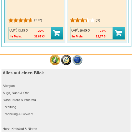
(272)
(3)
2
2
UVP
:
UVP
:
43,45 €*
16,95 €*
27%
27%
Ihr Preis:
31,67 €*
Ihr Preis:
12,37 €*
Alles auf einen Blick
Allergien
Auge, Nase & Ohr
Blase, Niere & Prostata
Erkältung
Ernährung & Gewicht
Herz, Kreislauf & Nieren