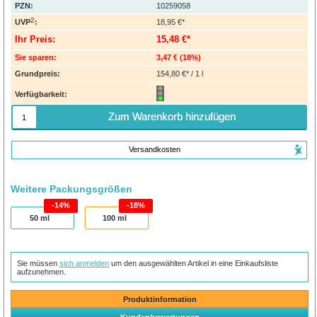
PZN
:
10259058
2
UVP
:
18,95 €*
Ihr Preis:
15,48 €*
Sie sparen:
3,47 €
(
18%
)
Grundpreis:
154,80 €* / 1 l
Verfügbarkeit:
Zum Warenkorb hinzufügen
Versandkosten
Weitere Packungsgrößen
14%
18%
50
ml
100
ml
Sie müssen
sich anmelden
um den ausgewählten Artikel in eine Einkaufsliste
aufzunehmen.
Produktinformation
Kundenbewertungen