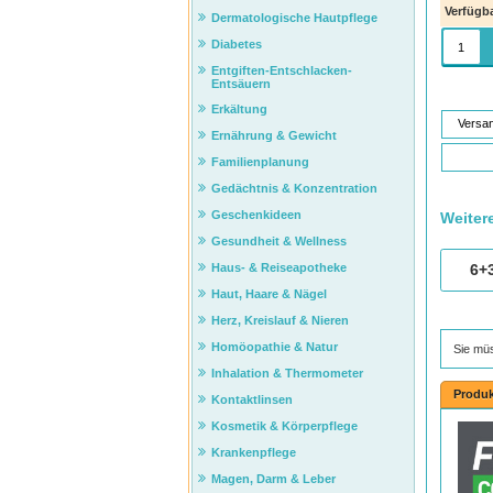
Verfügba
Dermatologische Hautpflege
Diabetes
Entgiften-Entschlacken-
Entsäuern
Erkältung
Versa
Ernährung & Gewicht
Familienplanung
Gedächtnis & Konzentration
Geschenkideen
Weiter
Gesundheit & Wellness
Haus- & Reiseapotheke
6+
Haut, Haare & Nägel
Herz, Kreislauf & Nieren
Homöopathie & Natur
Sie mü
Inhalation & Thermometer
Produk
Kontaktlinsen
Kosmetik & Körperpflege
Krankenpflege
Magen, Darm & Leber