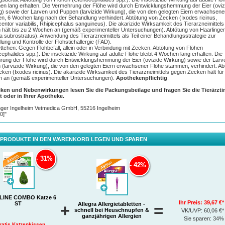
n lang erhalten. Die Vermehrung der Flöhe wird durch Entwicklungshemmung der Eier (oviz
Frettchen.
) sowie der Larven und Puppen (larvizide Wirkung), die von den gelegten Eiern erwachsene
, 6 Wochen lang nach der Behandlung verhindert. Abtötung von Zecken (Ixodes ricinus,
mt auch die Entwicklung von Floheiern, Flohlarven und Flohpu
ntor variabilis, Rhipicephalus sanguineus). Die akarizide Wirksamkeit des Tierarzneimittel
 hält bis zu 2 Wochen an (gemäß experimenteller Untersuchungen). Abtötung von Haarlinge
in der Umgebung.
la subrostratus). Anwendung des Tierarzneimittels als Teil einer Behandlungsstrategie zur
ung und Kontrolle der Flohstichallergie (FAD).
ttchen
: Gegen Flohbefall, allein oder in Verbindung mit Zecken. Abtötung von Flöhen
®
ephalides spp.). Die insektizide Wirkung auf adulte Flöhe bleibt 4 Wochen lang erhalten. Die
NTLINE COMBO
– der Kombischutz für Tier und Heim
rung der Flöhe wird durch Entwicklungshemmung der Eier (ovizide Wirkung) sowie der Larv
reigänger- oder Hauskatze: ein Parasitenbefall ist schnell in die eigenen vier Wände getrage
(larvizide Wirkung), die von den gelegten Eiern erwachsener Flöhe stammen, verhindert. Ab
kann durch übertragbare Krankheiten für Samtpfoten sogar gefährlich werden. Mit FRONTL
ken (Ixodes ricinus). Die akarizide Wirksamkeit des Tierarzneimittels gegen Zecken hält für
®
MBO
schützen Sie Ihre Katze zuverlässig gegen Parasiten wie Zecken, Flöhe und Haarlinge
 an (gemäß experimenteller Untersuchungen).
Apothekenpflichtig
.
®
ätzlich zu einem Schutz auf dem Tier hemmt FRONTLINE COMBO
auch den Befall der dir
iken und Nebenwirkungen lesen Sie die Packungsbeilage und fragen Sie die Tierärzti
lichen Umgebung des Tieres durch Floheier, Flohlarven und Flohpuppen. Einfach im Nacken
t oder in Ihrer Apotheke.
Haut der Katze aufgetragen, verteilt sich die wasserfeste und geruchslose Lösung mit dem
rlichen Talgfi lm über die gesamte Körperoberfläche des Tieres und wirkt so effektiv gegen
nger Ingelheim Vetmedica GmbH, 55216 Ingelheim
siten auf dem Tier. Die Kombination aus zwei Wirkstoffen verhindert dabei gleichzeitig, dass 
0]"
eier, -larven und -puppen in der Umgebung entwickeln können. So begleitet FRONTLINE
O® Stubentiger und Freigängerkatzen auf all ihren Abenteuern wie ein unsichtbarer
tzmantel. Vertrauen Sie auf die Nr. 1 gegen Zecken und Flöhe bei Hunden und Katzen* – mit
esener Wirksamkeit und sehr guter Verträglichkeit für unsere Vierbeiner.
 PRODUKTE IN DEN WARENKORB LEGEN UND SPAREN
31%
42%
LINE COMBO Katze 6
Ihr Preis:
39,67 €*
ST
Allegra Allergietabletten -
+
=
schnell bei Heuschnupfen &
VK/UVP:
60,06 €*
ganzjährigen Allergien
Sie sparen:
34%
®
TLINE COMBO
:
ratis Katzenkissen