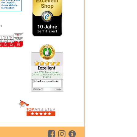
H & S
Iberogast
und
Klimaktoplant
ch
Klosterfrau
Kneipp
n
Kytta
La Roche-Posay
Layenberger
Lemon Pharma
Lierac
weise
Loceryl
,
Louis Widmer
Medipharma Cosmetics
dien
Meditonsin
eit
Miradent
Mucosolvan
Nasic
Neo Angin
Nicorette
Nicotinell
Nivea
den
Octenisept
n
Omnival
Oral B
Oral-B, blend-a-med & blend-a-dent
ck­
Orthomol
O Zoo
urch
PAEDIPROTECT
ch
PENATEN
PHA - Pet Health Association
Physiogel