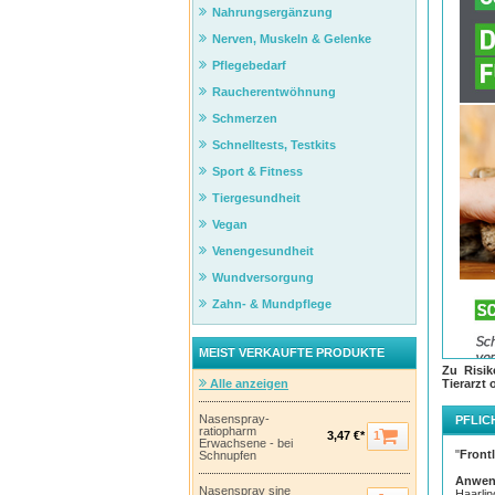
Nahrungsergänzung
Nerven, Muskeln & Gelenke
Pflegebedarf
Raucherentwöhnung
Schmerzen
Schnelltests, Testkits
Sport & Fitness
Tiergesundheit
Vegan
Venengesundheit
Wundversorgung
Zahn- & Mundpflege
MEIST VERKAUFTE PRODUKTE
Zu Risik
Alle anzeigen
Tierarzt 
Nasenspray-
PFLIC
ratiopharm
1
3,47 €*
Erwachsene - bei
"
Front
Schnupfen
Anwen
FR
Nasenspray sine
Haarlin