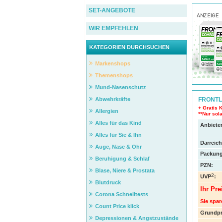
SET-ANGEBOTE
WIR EMPFEHLEN
KATEGORIEN DURCHSUCHEN
Markenshops
Themenshops
Mund-Nasenschutz
FRONTL
Abwehrkräfte
+ Gratis 
Allergien
**Nur sola
Alles für das Kind
Anbieter
Alles für Sie & Ihn
Darreic
Auge, Nase & Ohr
Packung
Beruhigung & Schlaf
PZN
:
Blase, Niere & Prostata
2
UVP
:
Blutdruck
Ihr Pre
Corona Schnelltests
Sie spar
Count Price klick
Grundpr
Depressionen & Angstzustände