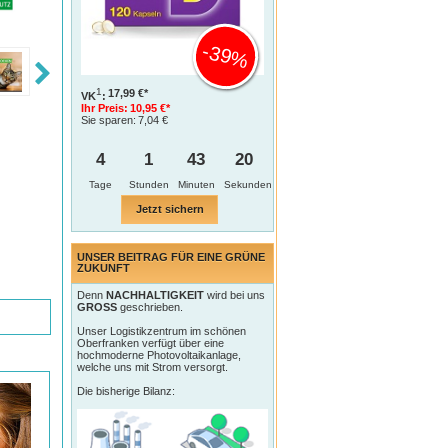
-39%
1
17,99 €*
VK
:
Ihr Preis:
10,95 €*
Sie sparen:
7,04 €
4
1
43
19
Tage
Jetzt sichern
UNSER BEITRAG FÜR EINE GRÜNE
ZUKUNFT
Denn
NACHHALTIGKEIT
wird bei uns
GROSS
geschrieben.
Unser Logistikzentrum im schönen
Oberfranken verfügt über eine
hochmoderne Photovoltaikanlage,
welche uns mit Strom versorgt.
Die bisherige Bilanz: