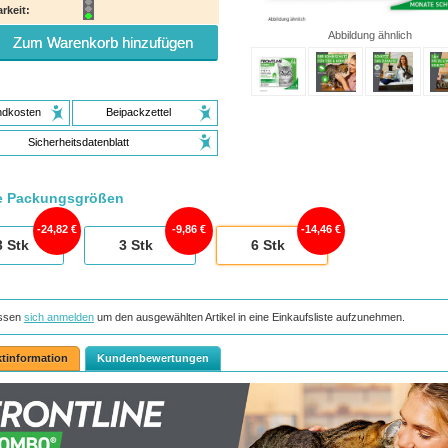
rkeit:
Abbildung ähnlich
Zum Warenkorb hinzufügen
ndkosten
Beipackzettel
Sicherheitsdatenblatt
e Packungsgrößen
24,82 €
9,86 €
14,46 €
3
Stk
3
Stk
6
Stk
ssen
sich anmelden
um den ausgewählten Artikel in eine Einkaufsliste aufzunehmen.
tinformation
Kundenbewertungen