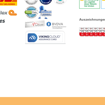
hemmt.
Während einer der Wirkstoffe gegen Zecken, Flöhe und Haarlinge auf dem Tier wirkt 
vor einem erneuten Befall schützt, verhindert der zweite enthaltene Wirkstoff, dass si
Floheier, - larven und -puppen in der direkten Umgebung des Tieres weiterentwickeln
®
können. Dadurch hemmt FRONTLINE COMBO
zusätzlich die Entwicklung der
Auszeichnunge
Flohpopulation und wirkt doppelt besser.
Warum sollte ich mein Tier gegen Zecken und Flöhe behandeln?
Flöhe und Zecken können Infektions- und Hautkrankheiten auslösen, die nicht nur für
Men­schen, sondern auch für Katzen gefährlich werden können. So können beispiels
Flöhe ver­schiedene Parasitenkrankheiten, unter anderem den Gurkenkernbandwurm
übertragen.
Doch auch Zecken können für unsere Samtpfoten ein Krankheitsrisiko darstellen. Stu
konnten zeigen, dass mittlerweile jede dritte Zecke die Auslöser der Borreliose-Krankh
in sich trägt. Daher sollten unsere Vierbeiner regelmäßig und vorbeugend mit einem
Parasitenschutz behan­delt werden.
Warum sehe ich nach der Behandlung noch Zecken und Flöhe?
®
Aufgrund des Wirkprinzips von FRONTLINE COMBO
ist es möglich, dass
vorübergehend le­bende Zecken auf dem Tier sichtbar sind, die die Katze neu befallen
haben. Sie werden jedoch unschädlich gemacht, sobald ausreichend Wirkstoff durch 
Panzer eingedrungen ist. Werden Flöhe auf dem Tier entdeckt, haben Floheier, -larve
und -puppen meist schon die Umgebung befallen.
®
FRONTLINE COMBO
hemmt durch seine Wirkstoffkombination zusätzlich die Entwi
lung der Flohpopulation im eigenen Zuhause. Um den gesamten Flohzyklus zu
unterbrechen, empfiehlt sich ergänzend eine gezielte Umgebungsbehandlung,
beispielsweise durch tägliches Staubsaugen und Waschen der befallenen Textilien. D
®
ein Umgebungsprodukt (z.B. FRONT­LINE HOMEGARD
) kann der Flohbefall so no
schneller bekämpft werden.