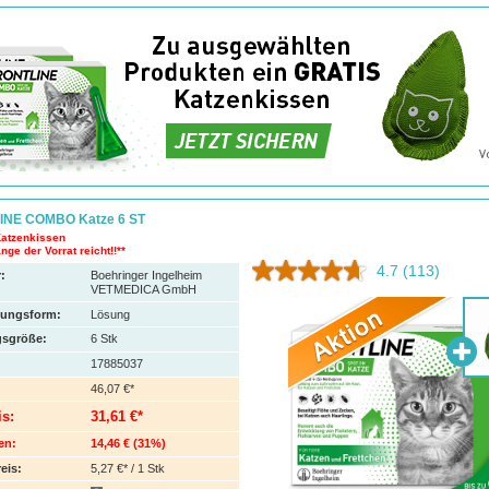
INE COMBO Katze 6 ST
Katzenkissen
nge der Vorrat reicht!!**
4.7
(113)
:
Boehringer Ingelheim
VETMEDICA GmbH
hungsform:
Lösung
sgröße:
6
Stk
17885037
46,07 €*
is:
31,61 €*
en:
14,46 €
(
31%
)
eis:
5,27 €* / 1 Stk