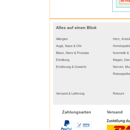
Ihr Pre
Die 
FRON
Katze 
unsich
Alles auf einen Blick
optima
Danac
Allergien
Herz, Kreisl
nehmen
unschä
Auge, Nase & Ohr
Homöopathi
dem Ti
Blase, Niere & Prostata
Kosmetik & 
Erkältung
Magen, Dar
Ernährung & Gewicht
Nerven, Mu
Reiseapoth
DIE
Versand & Lieferung
Retoure
Versand
Zahlungsarten