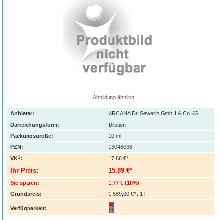
Abbildung ähnlich
Anbieter:
ARCANA Dr. Sewerin GmbH & Co.KG
Darreichungsform:
Dilution
Packungsgröße:
10
ml
PZN
:
13046038
1
VK
:
17,66 €*
Ihr Preis:
15,89 €*
Sie sparen:
1,77 €
(
10%
)
Grundpreis:
1.589,00 €* / 1 l
Verfügbarkeit: