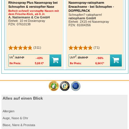
Rhinospray Plus Nasenspray bei
Nasenspray-ratiopharm
Schnupfen & verstopfter Nase
Erwachsene - bei Schnupfen -
DOPPELPACK
Befreit schnell verstopfte Nasen mit
dem Frische-Kick, ab 6 Jr.
Schnupfen? ratiopharm!
A. Nattermann & Cie GmbH
ratiopharm GmbH
Einheit:
10 ml Dosierspray
Einheit:
2X15 ml Nasenspray
PZN
:
07610138
PZN
:
81004356
(311)
(71)
1
2
VK
:
UVP
:
9,97 €*
15,00 €*
43%
56%
Ihr Preis:
5,66 €*
Ihr Preis:
6,64 €*
Alles auf einen Blick
Allergien
Auge, Nase & Ohr
Blase, Niere & Prostata