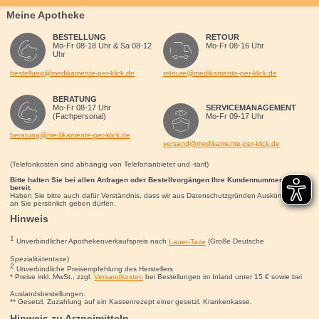
Meine Apotheke
BESTELLUNG
RETOUR
Mo-Fr 08-18 Uhr & Sa 08-12
Mo-Fr 08-16 Uhr
Uhr
bestellung@medikamente-per-klick.de
retoure@medikamente-per-klick.de
BERATUNG
Mo-Fr 08-17 Uhr
SERVICEMANAGEMENT
(Fachpersonal)
Mo-Fr 09-17 Uhr
beratung@medikamente-per-klick.de
versand@medikamente-per-klick.de
(Telefonkosten sind abhängig von Telefonanbieter und -tarif)
Bitte halten Sie bei allen Anfragen oder Bestellvorgängen Ihre Kundennummer für uns
bereit.
Haben Sie bitte auch dafür Verständnis, dass wir aus Datenschutzgründen Auskünfte nur
an Sie persönlich geben dürfen.
Hinweis
1
Unverbindlicher Apothekenverkaufspreis nach
Lauer-Taxe
(Große Deutsche
Spezialitätentaxe)
2
Unverbindliche Preisempfehlung des Herstellers
* Preise inkl. MwSt., zzgl.
Versandkosten
bei Bestellungen im Inland unter 15
€
sowie bei
Auslandsbestellungen.
** Gesetzl. Zuzahlung auf ein Kassenrezept einer gesetzl. Krankenkasse.
Hinweis zu Arzneimitteln