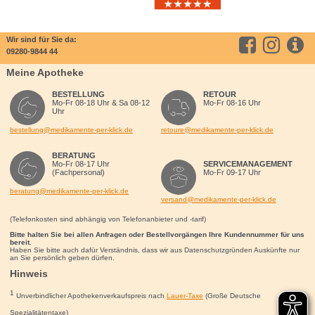
Wir sind für Sie da:
09280-9844 44
Meine Apotheke
BESTELLUNG
RETOUR
Mo-Fr 08-18 Uhr & Sa 08-12
Mo-Fr 08-16 Uhr
Uhr
bestellung@medikamente-per-klick.de
retoure@medikamente-per-klick.de
BERATUNG
Mo-Fr 08-17 Uhr
SERVICEMANAGEMENT
(Fachpersonal)
Mo-Fr 09-17 Uhr
beratung@medikamente-per-klick.de
versand@medikamente-per-klick.de
(Telefonkosten sind abhängig von Telefonanbieter und -tarif)
Bitte halten Sie bei allen Anfragen oder Bestellvorgängen Ihre Kundennummer für uns
bereit.
Haben Sie bitte auch dafür Verständnis, dass wir aus Datenschutzgründen Auskünfte nur
an Sie persönlich geben dürfen.
Hinweis
1
Unverbindlicher Apothekenverkaufspreis nach
Lauer-Taxe
(Große Deutsche
Spezialitätentaxe)