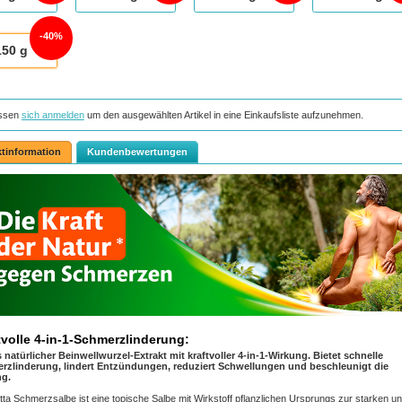
40%
150
g
ssen
sich anmelden
um den ausgewählten Artikel in eine Einkaufsliste aufzunehmen.
tinformation
Kundenbewertungen
tvolle 4-in-1-Schmerzlinderung:
 natürlicher Beinwellwurzel-Extrakt mit kraftvoller 4-in-1-Wirkung. Bietet schnelle
rzlinderung, lindert Entzündungen, reduziert Schwellungen und beschleunigt die
ng.
tta Schmerzsalbe ist eine topische Salbe mit Wirkstoff pflanzlichen Ursprungs zur starken u