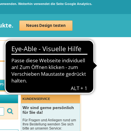
 verwenden. Weiterhin verwendet die Seite Google Analytics.
ukte.
Neues Design testen
Neuanmeldung
Anmelden
0
Artikel
0,00 €
PS
WECHSELWIRKUNGSCHECK
KUNDENSERVICE
Wir sind gerne persönlich
für Sie da!
Für Fragen und Anliegen rund um
Ihre Bestellung wenden Sie sich
bitte an unseren Service: