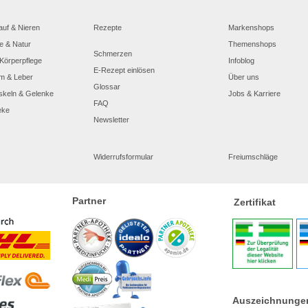
auf & Nieren
Rezepte
Markenshops
e & Natur
Themenshops
Schmerzen
Körperpflege
Infoblog
E-Rezept einlösen
m & Leber
Über uns
Glossar
skeln & Gelenke
Jobs & Karriere
FAQ
eke
Newsletter
Widerrufsformular
Freiumschläge
Partner
Zertifikat
Auszeichnunge