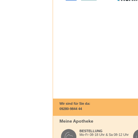
Wir sind für Sie da:
09280-9844 44
Meine Apotheke
BESTELLUNG
Mo-Fr 08-18 Uhr & Sa 08-12 Uhr