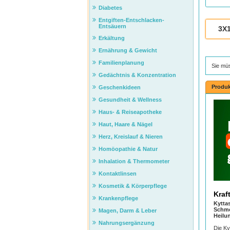
Diabetes
Entgiften-Entschlacken-
Entsäuern
3X
Erkältung
Ernährung & Gewicht
Familienplanung
Sie mü
Gedächtnis & Konzentration
Produk
Geschenkideen
Gesundheit & Wellness
Haus- & Reiseapotheke
Haut, Haare & Nägel
Herz, Kreislauf & Nieren
Homöopathie & Natur
Inhalation & Thermometer
Kontaktlinsen
Kosmetik & Körperpflege
Kraf
Krankenpflege
Kyttas
Schme
Magen, Darm & Leber
Heilu
Nahrungsergänzung
Die Ky