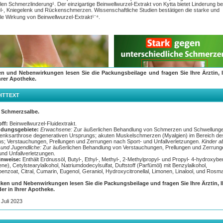
len Schmerzlinderung¹. Der einzigartige Beinwellwurzel-Extrakt von Kytta bietet Linderung be
-, Kniegelenk und Rückenschmerzen. Wissenschaftliche Studien bestätigen die starke und
le Wirkung von Beinwellwurzel-Extrakt¹⁻⁴.
en und Nebenwirkungen lesen Sie die Packungsbeilage und fragen Sie Ihre Ärztin, I
hrer Apotheke.
HTTEXT
Schmerzsalbe.
off:
Beinwellwurzel-Fluidextrakt.
dungsgebiete:
Erwachsene:
Zur äußerlichen Behandlung von Schmerzen und Schwellunge
lenksarthrose degenerativen Ursprungs; akuten Muskelschmerzen (Myalgien) im Bereich de
s; Verstauchungen, Prellungen und Zerrungen nach Sport- und Unfallverletzungen.
Kinder a
 und Jugendliche:
Zur äußerlichen Behandlung von Verstauchungen, Prellungen und Zerrung
und Unfallverletzungen.
nweise:
Enthält Erdnussöl, Butyl-, Ethyl-, Methyl-, 2-Methylpropyl- und Propyl- 4-hydroxyb
ne), Cetylstearylalkohol, Natriumdodecylsulfat, Duftstoff (Parfümöl) mit Benzylalkohol,
enzoat, Citral, Cumarin, Eugenol, Geraniol, Hydroxycitronellal, Limonen, Linalool, und Rosma
ndungsbereiche:
iken und Nebenwirkungen lesen Sie die Packungsbeilage und fragen Sie Ihre Ärztin, 
inderung akuter Rückenschmerzen, bei Schmerzen und Schwellungen aufgrund von
der in Ihrer Apotheke.
lenksarthrose, bei Zerrungen nach Sportverletzungen, bei Prellungen nach Unfallverletzung
rstauchungen nach Sport- und Unfallverletzungen.
Juli 2023