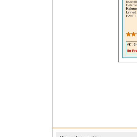
Muskel
Gelenk
Haleo
Einheit:
PZN
:
1
1
VK
:
3
Ihr Pre