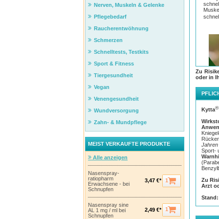
schnel
Nerven, Muskeln & Gelenke
Muskel
schnel
Pflegebedarf
Raucherentwöhnung
Schmerzen
Schnelltests, Testkits
Sport & Fitness
Zu Risik
Tiergesundheit
oder in I
Vegan
PFLIC
Venengesundheit
®
Kytta
Wundversorgung
Wirkst
Zahn- & Mundpflege
Anwen
Kniege
Rücken
MEIST VERKAUFTE PRODUKTE
Jahren
Sport- 
Warnhi
Alle anzeigen
(Parabe
Benzylb
Anwe
Nasenspray-
ratiopharm
Zu Ris
1
3,47 €*
Zur L
Erwachsene - bei
Arzt o
Kniege
Schnupfen
bei Ve
Stand:
Nasenspray sine
1
2,49 €*
AL 1 mg / ml bei
Schnupfen