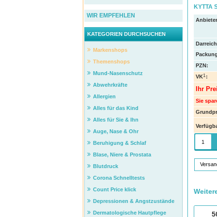
KYTTA 
WIR EMPFEHLEN
Anbieter
KATEGORIEN DURCHSUCHEN
Darreic
Markenshops
Packung
Themenshops
PZN
:
Mund-Nasenschutz
1
VK
:
Abwehrkräfte
Ihr Pre
Allergien
Sie spar
Alles für das Kind
Grundpr
Alles für Sie & Ihn
Verfügba
Auge, Nase & Ohr
Beruhigung & Schlaf
Blase, Niere & Prostata
Versan
Blutdruck
Corona Schnelltests
Count Price klick
Weiter
Depressionen & Angstzustände
Dermatologische Hautpflege
5