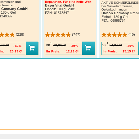
schmerzen und
Bepanthen. Für eine heile Welt
AKTIVE SCHMERZLIND
schmerzen
Bayer Vital GmbH
bei Muskelschmerzen,
n Germany GmbH
Einheit:
100 g Salbe
Gelenkschmerzen
180 g Gel
PZN
:
01578847
Haleon Germany Gmb
1240397
Einheit:
180 g Gel
PZN
:
06998784
(228)
(747)
(40)
1
1
VK
:
VK
:
4,90 €*
19,99 €*
24,94 €*
42%
39%
39%
is:
20,39 €*
Ihr Preis:
12,29 €*
Ihr Preis:
15,15 €*