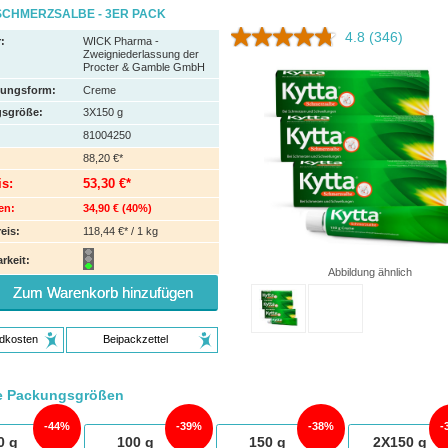
SCHMERZSALBE - 3ER PACK
4.8
(346)
:
WICK Pharma -
Zweigniederlassung der
Procter & Gamble GmbH
hungsform:
Creme
sgröße:
3X150
g
81004250
88,20 €*
is:
53,30 €*
en:
34,90 €
(
40%
)
eis:
118,44 €* / 1 kg
rkeit:
Abbildung ähnlich
Zum Warenkorb hinzufügen
dkosten
Beipackzettel
e Packungsgrößen
44%
39%
38%
0
g
100
g
150
g
2X150
g