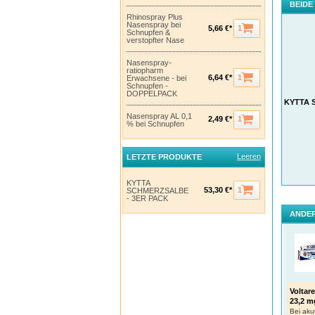
BEIDE
Rhinospray Plus
Nasenspray bei
1
5,66 €*
Schnupfen &
verstopfter Nase
Nasenspray-
ratiopharm
1
6,64 €*
Erwachsene - bei
Schnupfen -
DOPPELPACK
KYTTA 
Nasenspray AL 0,1
1
2,49 €*
% bei Schnupfen
Leeren
LETZTE PRODUKTE
KYTTA
Anwe
1
53,30 €*
SCHMERZSALBE
- 3ER PACK
Auf di
bitte 
ANDER
Behand
Kniege
Bei Ki
Sie Ih
¹ Gian
² Pred
Voltar
³ Grub
4
23,2 m
Koll 
* Wirk
Bei ak