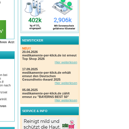
i
NEWSTICKER
hren Arzt
NEU!!
20.04.2026
medikamente-per-klick.de ist erneut
Top Shop 2026
Hier weiterlesen
17.09.2025
medikamente-per-klick.de erhält
n bei
erneut den Deutschen
s
Gesundheits-Award 2025
b 8
Hier weiterlesen
en nach
05.08.2025
enzoat
medikamente-per-klick.de zählt
erneut zu "BAYERNS BEST 50"
rinöl.
Hier weiterlesen
Ihren
en und
SERVICE & INFO