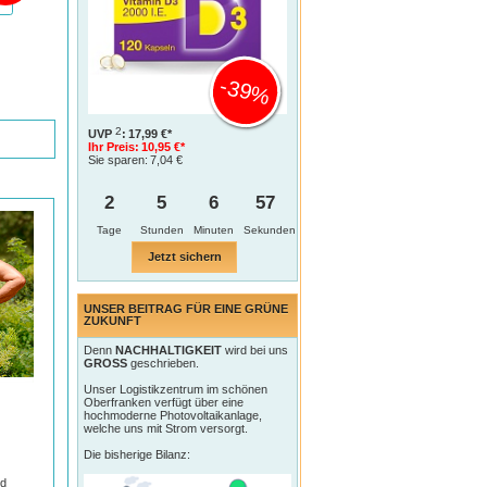
-39%
2
UVP
:
17,99 €*
Ihr Preis:
10,95 €*
Sie sparen:
7,04 €
2
5
6
56
Tage
Jetzt sichern
UNSER BEITRAG FÜR EINE GRÜNE
ZUKUNFT
Denn
NACHHALTIGKEIT
wird bei uns
GROSS
geschrieben.
Unser Logistikzentrum im schönen
Oberfranken verfügt über eine
hochmoderne Photovoltaikanlage,
welche uns mit Strom versorgt.
Die bisherige Bilanz:
nd