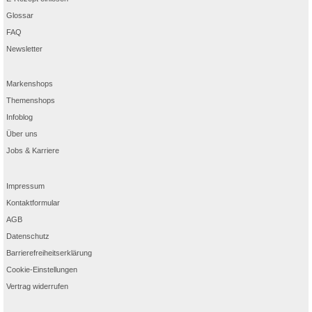
Diabetiker können das Arzneimittel ohne Bedenken verwenden, da es keinen
Glossar
Zucker enthält und somit den Blutzuckerspiegel nicht beeinflusst.
FAQ
®
Schwangere finden in Rennie
zuckerfrei ein verträgliches Mittel gegen
Newsletter
Sodbrennen und zur Behandlung weiterer säurebedingter Magenbeschwerden,
die während der Schwangerschaft häufig auftreten.
Anwendung und Dosierung
Markenshops
Es wird empfohlen, im Falle von Beschwerden 1–2 Tabletten zu kauen oder zu
lutschen. Der bevorzugte Einnahmezeitpunkt liegt etwa eine Stunde nach dem
Themenshops
®
Essen oder vor dem Zubettgehen. Rennie
zuckerfrei kann auch mehrmals
Infoblog
täglich angewendet werden. Dabei darf die maximale Tagesdosis von 11
Kautabletten nicht überschritten werden.
Über uns
Der milde Geschmack nach grüner Minze sorgt für eine besonders angenehme
Jobs & Karriere
Einnahme.
Impressum
Kontaktformular
AGB
Datenschutz
Barrierefreiheitserklärung
Cookie-Einstellungen
Vertrag widerrufen