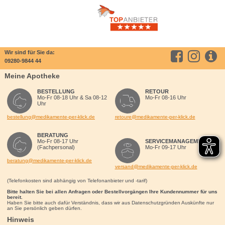
Wir sind für Sie da:
09280-9844 44
Meine Apotheke
BESTELLUNG
RETOUR
Mo-Fr 08-18 Uhr & Sa 08-12
Mo-Fr 08-16 Uhr
Uhr
bestellung@medikamente-per-klick.de
retoure@medikamente-per-klick.de
BERATUNG
Mo-Fr 08-17 Uhr
SERVICEMANAGEMENT
(Fachpersonal)
Mo-Fr 09-17 Uhr
beratung@medikamente-per-klick.de
versand@medikamente-per-klick.de
(Telefonkosten sind abhängig von Telefonanbieter und -tarif)
Bitte halten Sie bei allen Anfragen oder Bestellvorgängen Ihre Kundennummer für uns
bereit.
Haben Sie bitte auch dafür Verständnis, dass wir aus Datenschutzgründen Auskünfte nur
an Sie persönlich geben dürfen.
Hinweis