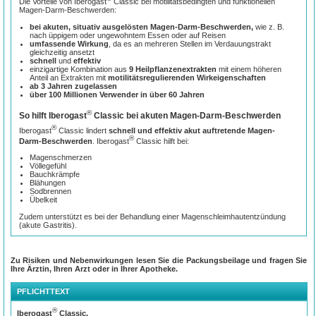
Die Vorteile von Iberogast
Classic bei motilitätsbedingten und funktionellen
Magen-Darm-Beschwerden:
bei
akuten, situativ ausgelösten Magen-Darm-Beschwerden,
wie z. B.
nach üppigem oder ungewohntem Essen oder auf Reisen
umfassende Wirkung
, da es an mehreren Stellen im Verdauungstrakt
gleichzeitig ansetzt
schnell
und
effektiv
einzigartige Kombination aus
9
Heilpflanzenextrakten
mit einem höheren
Anteil an Extrakten mit
motilitätsregulierenden
Wirkeigenschaften
ab 3 Jahren zugelassen
über 100 Millionen Verwender
in über 60 Jahren
®
So hilft Iberogast
Classic bei akuten Magen-Darm-Beschwerden
®
Iberogast
Classic lindert
schnell und effektiv
akut auftretende Magen-
®
Darm-Beschwerden
. Iberogast
Classic hilft bei:
Magenschmerzen
Völlegefühl
Bauchkrämpfe
Blähungen
Sodbrennen
Übelkeit
Zudem unterstützt es bei der Behandlung einer Magenschleimhautentzündung
(akute Gastritis).
Leiden Sie unter Bauchschmerzen nach dem Essen oder hin und wieder unter
Sodbrennen und Völlegefühl? Treten Ihre
Verdauungsbeschwerden
gelegentlich
auf, werden sie typischerweise durch kurzfristige Faktoren wie
Zu Risiken und Nebenwirkungen lesen Sie die Packungsbeilage und fragen Sie
üppiges Essen, Reisen, Magen-Darm-Infekte, hormonelle Schwankungen oder
Ihre Ärztin, Ihren Arzt oder in Ihrer Apotheke.
akute Belastungen ausgelöst? Häufig liegt eine
Motilitätsstörung
, das heißt eine
Störung der Bewegungsabläufe in Magen und Darm zugrunde.
PFLICHTTEXT
®
Iberogast
Classic lindert diese funktionellen und motilitätsbedingten
®
Beschwerden
, indem es
Iberogast
Classic.