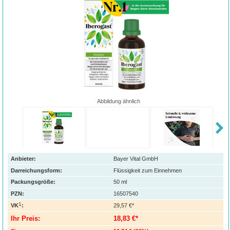
Abbildung ähnlich
Anbieter:
Bayer Vital GmbH
Darreichungsform:
Flüssigkeit zum Einnehmen
Packungsgröße:
50
ml
PZN
:
16507540
1
VK
:
29,57 €*
Ihr Preis:
18,83 €*