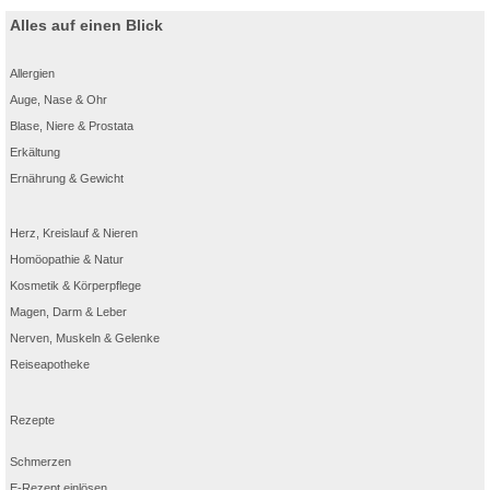
auftreten. Ob durch spezielle Ernährungsgewohnheiten, Stresssituationen oder
durch die Schwangerschaft verursacht: diese Beschwerden benötigen eine
Alles auf einen Blick
zuverlässige und schnelle Lösung.
®
Die Kautabletten von Rennie
zuckerfrei bieten eine bewährte Antwort auf
Allergien
säurebedingte Magenprobleme und überzeugen durch ihre zuckerfreie
Formulierung.
Auge, Nase & Ohr
Schnelle Wirkung durch bewährte Inhaltsstoffe
Blase, Niere & Prostata
®
Die Wirksamkeit von Rennie
zuckerfrei basiert auf der Kombination der beiden
Erkältung
Wirkstoffe Calciumcarbonat und Magnesiumcarbonat. Diese bewährten
Wirkstoffe arbeiten gezielt daran, überschüssige Magensäure zu neutralisieren
Ernährung & Gewicht
und dadurch eine rasche Linderung der Beschwerden zu ermöglichen.
Dank der schnellen Wirkung werden Symptome innerhalb kurzer Zeit spürbar
gelindert, was besonders bei akuten Beschwerden von großem Vorteil ist.
Herz, Kreislauf & Nieren
Vielseitige Anwendung bei verschiedenen MagenbeschwerdenRennie®
Homöopathie & Natur
zuckerfrei kann bei einer Vielzahl säurebedingter Magenbeschwerden eingesetzt
werden:
Kosmetik & Körperpflege
Sodbrennen
Magen, Darm & Leber
Beschwerden bei Reflux
Saures Aufstoßen
Nerven, Muskeln & Gelenke
Völlegefühl oder Magendruck
Reiseapotheke
Darüber hinaus können auch Symptome, die im Zusammenhang mit
®
Zwölffingerdarm- oder Magengeschwüren auftreten, mit Rennie
zuckerfrei
behandelt werden. In solchen Fällen wird jedoch eine ärztliche Rücksprache
empfohlen.
Rezepte
®
Wer kann Rennie
zuckerfrei einnehmen?
Die Kautabletten gegen Sodbrennen richten sich an Erwachsene und
Schmerzen
Jugendliche ab 12 Jahren. Die zuckerfreie Formulierung macht das Präparat zu
einer passenden Lösung für verschiedene Personengruppen:
E-Rezept einlösen