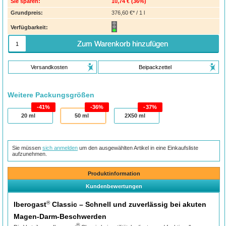
Sie sparen:
10,74 €
(
36%
)
Grundpreis:
376,60 €* / 1 l
Verfügbarkeit:
Zum Warenkorb hinzufügen
Versandkosten
Beipackzettel
Weitere Packungsgrößen
41%
36%
37%
20
ml
50
ml
2X50
ml
Sie müssen
sich anmelden
um den ausgewählten Artikel in eine Einkaufsliste
aufzunehmen.
Produktinformation
Kundenbewertungen
®
Iberogast
Classic – Schnell und zuverlässig bei akuten
Magen-Darm-Beschwerden
®