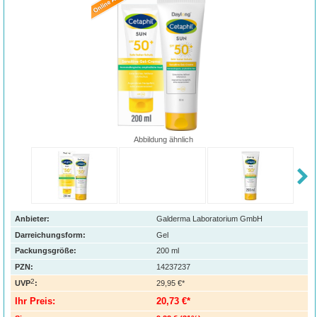
Abbildung ähnlich
Anbieter:
Galderma Laboratorium GmbH
Darreichungsform:
Gel
Packungsgröße:
200
ml
PZN
:
14237237
2
UVP
:
29,95 €*
Ihr Preis:
20,73 €*