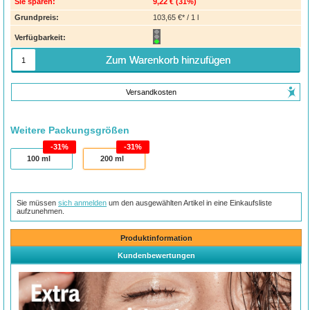
Sie sparen:
9,22 €
(
31%
)
Grundpreis:
103,65 €* / 1 l
Verfügbarkeit:
Zum Warenkorb hinzufügen
Versandkosten
Weitere Packungsgrößen
31%
31%
100
ml
200
ml
Sie müssen
sich anmelden
um den ausgewählten Artikel in eine Einkaufsliste
aufzunehmen.
Produktinformation
Kundenbewertungen