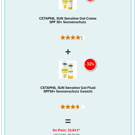
CETAPHIL SUN Sensitive Gel-Creme
SPF 50+ Sonnenschutz
(3)
+
31%
®
Cetaphil
Sun Daylong™ SPF 50+ Sensitive Gel Creme:
Sehr hoher Schutz für extrem sonnenempfindliche Haut
CETAPHIL SUN Sensitive Gel-Fluid
Cetaphil Sun Daylong SPF 50+ Sensitive Gel-Creme ist ein besonders gut
SPF50+ Sonnenschutz Gesicht
verträglicher Sonnenschutz für extrem sonnenempfindliche Haut am Körper. Die
Sonnencreme eignet sich insbesondere bei Sonnenallergien, Mallorca-Akne und
zu Unreinheiten neigender Haut. Mit Lichtschutzfaktor 50+ schützt die
Sonnencreme auch in Situationen mit extremer UV-Exposition, wie im Gebirge
(3)
oder den Tropen. Die leichte Gel-Creme ist fett- und emulgatorfrei, zieht schnell
ein, klebt nicht und hinterlässt ein angenehmes Hautgefühl. Das Sonnen-Gel ist
schweiß- und extra wasserresistent in Süß- und Salzwasser und enthält keine
=
Parfüme.
Wasserfeste Sonnencreme für extrem sonnenempfindliche Haut:
Ihr Preis:
33,84 €*
Produkt-Vorteile im Überblick
VK/UVP:
48,93 €*