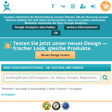
0
Cookies erleichtern die Bereitstellung unserer Dienste. Mit der Nutzung unserer
Dienste erklären Sie sich damit einverstanden, dass wir Cookies verwenden.
Weiterhin verwendet die Seite Google Analytics.
Google Analytics abschalten
weitere Informationen
OK
Testen Sie jetzt unser neues Design —
frischer Look, gleiche Produkte.
Neues Design testen
IHRE VERSANDAPOTHEKE - SIE SUCHEN, WIR FINDEN
Startseite
Kosmetik & Körperpflege
René Furterer
Schuppen
Schuppen