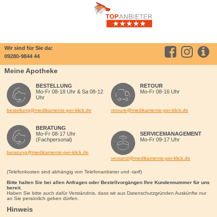
Wir sind für Sie da:
09280-9844 44
Meine Apotheke
BESTELLUNG
RETOUR
Mo-Fr 08-18 Uhr & Sa 08-12
Mo-Fr 08-16 Uhr
Uhr
bestellung@medikamente-per-klick.de
retoure@medikamente-per-klick.de
BERATUNG
Mo-Fr 08-17 Uhr
SERVICEMANAGEMENT
(Fachpersonal)
Mo-Fr 09-17 Uhr
beratung@medikamente-per-klick.de
versand@medikamente-per-klick.de
(Telefonkosten sind abhängig von Telefonanbieter und -tarif)
Bitte halten Sie bei allen Anfragen oder Bestellvorgängen Ihre Kundennummer für uns
bereit.
Haben Sie bitte auch dafür Verständnis, dass wir aus Datenschutzgründen Auskünfte nur
an Sie persönlich geben dürfen.
Hinweis