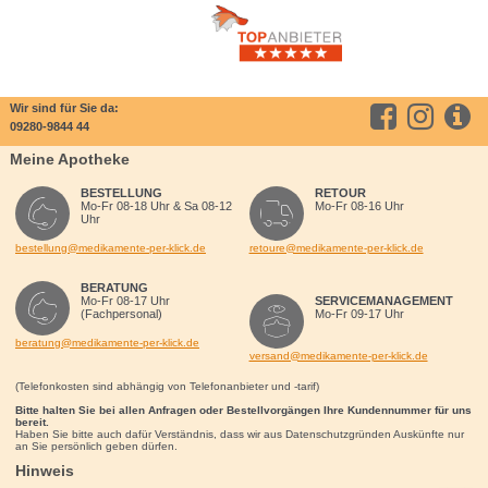
Wir sind für Sie da:
09280-9844 44
Meine Apotheke
BESTELLUNG
RETOUR
Mo-Fr 08-18 Uhr & Sa 08-12
Mo-Fr 08-16 Uhr
Uhr
bestellung@medikamente-per-klick.de
retoure@medikamente-per-klick.de
BERATUNG
Mo-Fr 08-17 Uhr
SERVICEMANAGEMENT
(Fachpersonal)
Mo-Fr 09-17 Uhr
beratung@medikamente-per-klick.de
versand@medikamente-per-klick.de
(Telefonkosten sind abhängig von Telefonanbieter und -tarif)
Bitte halten Sie bei allen Anfragen oder Bestellvorgängen Ihre Kundennummer für uns
bereit.
Haben Sie bitte auch dafür Verständnis, dass wir aus Datenschutzgründen Auskünfte nur
an Sie persönlich geben dürfen.
Hinweis