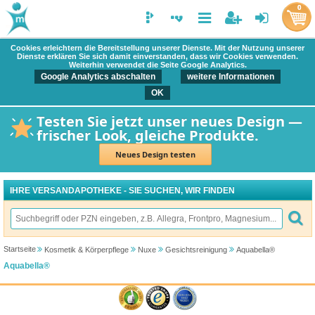
0
Cookies erleichtern die Bereitstellung unserer Dienste. Mit der Nutzung unserer
Dienste erklären Sie sich damit einverstanden, dass wir Cookies verwenden.
Weiterhin verwendet die Seite Google Analytics.
Google Analytics abschalten
weitere Informationen
OK
Testen Sie jetzt unser neues Design —
frischer Look, gleiche Produkte.
Neues Design testen
IHRE VERSANDAPOTHEKE - SIE SUCHEN, WIR FINDEN
Startseite
Kosmetik & Körperpflege
Nuxe
Gesichtsreinigung
Aquabella®
Aquabella®