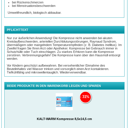
bei Rückenschmerzen
bei Menstruationsbeschwerden
Umweltfreundlich, biologisch abbaubar.
PFLICHTTEXT
Nur zur äußerlichen Anwendung! Die Kompresse nicht anwenden bei akuten
Kreislaufbeschwerden, arteriellen Durchblutungsstörungen, Raynaud Syndrom,
übermäßigem oder mangelndem Temperaturempfinden (z. B. Diabetes mellitus). Im
Zweifel fragen Sie Ihren Arzt oder Apotheker. Kompresse bei Gebrauch immer in
Schutzhülle oder Tuch einschlagen. Zu starkes Erhitzen kann die Kompresse
zerstören. Verbrennungsgefahr! Die Kompresse kann über den Hausmüll entsorgt
werden.
Vor Kindern geschützt aufbewahren. Bei versehentlicher Einnahme des
Beutelinhaltes viel Wasser trinken und vorsorglich einen Arzt kontaktieren.
Tiefkühlfähig und mikrowellentauglich. Wiederverwendbar.
BEIDE PRODUKTE IN DEN WARENKORB LEGEN UND SPAREN
31%
KALT-WARM Kompresse 8,5x14,5 cm