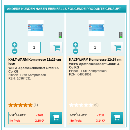
ANDERE KUNDEN HABEN EBENFALLS FOLGENDE PRODUKTE GEKAUFT
KALT-WARM Kompresse 12x29 cm
KALT-WARM Kompresse 12x29 cm
lose
WEPA Apothekenbedarf GmbH &
Co KG
WEPA Apothekenbedarf GmbH &
Einheit:
1 Stk Kompressen
Co KG
PZN
:
04861851
Einheit:
1 Stk Kompressen
PZN
:
10964331
(1)
(0)
2
2
UVP
:
UVP
:
3,10 €*
3,99 €*
26%
21%
Ihr Preis:
2,28 €*
Ihr Preis:
3,14 €*