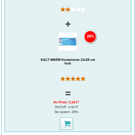
(1)
+
26%
KALT-WARM Kompresse 12x29 cm
lose
(1)
=
Ihr Preis:
3,18 €*
VK/UVP:
4,40 €*
Sie sparen:
28%