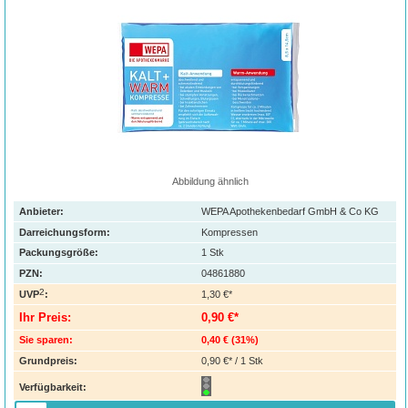
Abbildung ähnlich
Anbieter:
WEPA Apothekenbedarf GmbH & Co KG
Darreichungsform:
Kompressen
Packungsgröße:
1
Stk
PZN
:
04861880
2
UVP
:
1,30 €*
Ihr Preis:
0,90 €*
Sie sparen:
0,40 €
(
31%
)
Grundpreis:
0,90 €* / 1 Stk
Verfügbarkeit: