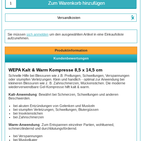
Zum Warenkorb hinzufügen
Versandkosten
Sie müssen
sich anmelden
um den ausgewählten Artikel in eine Einkaufsliste
aufzunehmen.
Produktinformation
Kundenbewertungen
WEPA Kalt & Warm Kompresse 8,5 x 14,5 cm
Schnelle Hilfe bei Blessuren wie z.B. Prellungen, Schwellungen, Verspannungen
oder stumpfen Verletzungen. Klein und handlich - optimal zur Anwendung bei
kleineren Blessuren wie z. B. Zahnschmerzen, Mückenstichen. Die moderne
wiederverwendbare Gel-Kompresse hilft kalt & warm.
Kalt-Anwendung
: Bewährt bei Schmerzen, Schwellungen und anderen
Beschwerden.
bei akuten Entzündungen von Gelenken und Muskeln
bei stumpfen Verletzungen, Schwellungen, Blutergüssen
bei Insektenstichen
bei Zahnschmerzen
Warm-Anwendung
: Zum Entspannen einzelner Partien, wohltuened,
schmerzlindernd und durchblutungsfördernd.
bei Verspannungen
bei Muskelkater