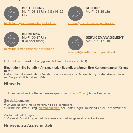
BESTELLUNG
RETOUR
Mo-Fr 08-18 Uhr & Sa 08-12
Mo-Fr 08-16 Uhr
Uhr
bestellung@medikamente-per-klick.de
retoure@medikamente-per-klick.de
BERATUNG
Mo-Fr 08-17 Uhr
SERVICEMANAGEMENT
(Fachpersonal)
Mo-Fr 09-17 Uhr
beratung@medikamente-per-klick.de
versand@medikamente-per-klick.de
(Telefonkosten sind abhängig von Telefonanbieter und -tarif)
Bitte halten Sie bei allen Anfragen oder Bestellvorgängen Ihre Kundennummer für uns
bereit.
Haben Sie bitte auch dafür Verständnis, dass wir aus Datenschutzgründen Auskünfte nur
an Sie persönlich geben dürfen.
Hinweis
1
Unverbindlicher Apothekenverkaufspreis nach
Lauer-Taxe
(Große Deutsche
Spezialitätentaxe)
2
Unverbindliche Preisempfehlung des Herstellers
* Preise inkl. MwSt., zzgl.
Versandkosten
bei Bestellungen im Inland unter 15
€
sowie bei
Auslandsbestellungen.
** Gesetzl. Zuzahlung auf ein Kassenrezept einer gesetzl. Krankenkasse.
Hinweis zu Arzneimitteln