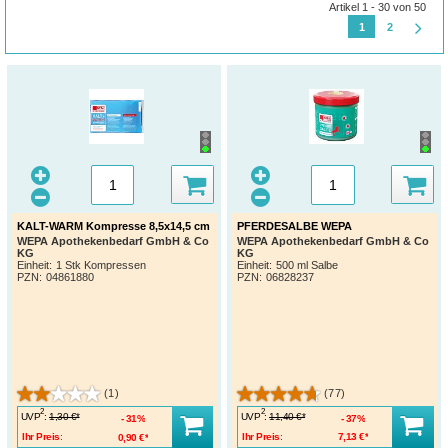
Artikel 1 - 30 von 50
1
2
KALT-WARM Kompresse 8,5x14,5 cm
PFERDESALBE WEPA
WEPA Apothekenbedarf GmbH & Co
WEPA Apothekenbedarf GmbH & Co
KG
KG
Einheit:
1 Stk Kompressen
Einheit:
500 ml Salbe
PZN
:
04861880
PZN
:
06828237
(1)
(77)
2
2
UVP
:
UVP
:
1,30 €*
11,40 €*
31%
37%
Ihr Preis:
0,90 €*
Ihr Preis:
7,13 €*