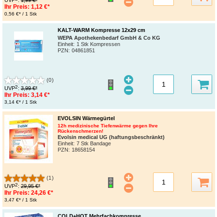
Ihr Preis:
1,12 €*
0,56 €* / 1 Stk
KALT-WARM Kompresse 12x29 cm
WEPA Apothekenbedarf GmbH & Co KG
Einheit:
1 Stk Kompressen
PZN
:
04861851
(0)
2
UVP
:
3,99 €*
Ihr Preis:
3,14 €*
3,14 €* / 1 Stk
EVOLSIN Wärmegürtel
12h medizinische Tiefenwärme gegen Ihre
Rückenschmerzen!
Evolsin medical UG (haftungsbeschränkt)
Einheit:
7 Stk Bandage
PZN
:
18658154
(1)
2
UVP
:
29,95 €*
Ihr Preis:
24,26 €*
3,47 €* / 1 Stk
COLD+HOT Mehrfachkompresse