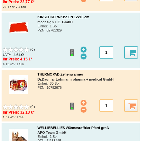
Ihr Preis:
23,77 €*
23,77 €* / 1 Stk
KIRSCHKERNKISSEN 12x16 cm
medesign I. C. GmbH
Einheit:
1 Stk
PZN
:
02761329
(0)
2
UVP
:
4,61 €*
Ihr Preis:
4,15 €*
4,15 €* / 1 Stk
THERMOPAD Zehenwärmer
Dr.Dagmar Lohmann pharma + medical GmbH
Einheit:
30 Stk
PZN
:
10782676
(0)
Ihr Preis:
32,13 €*
1,07 €* / 1 Stk
WELLIEBELLIES Wärmestofftier Pferd groß
APO Team GmbH
Einheit:
1 Stk
PZN
:
11153445