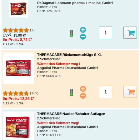
Dr.Dagmar Lohmann pharma + medical GmbH
Einheit:
3 Stk
PZN
:
12519256
(1)
2
UVP
:
13,90 €*
Ihr Preis:
8,74 €*
2,91 €* / 1 Stk
THERMACARE Rückenumschläge S-XL
z.Schmerzlind.
Wärmt den Schmerz weg !
Angelini Pharma Deutschland GmbH
Einheit:
2 Stk
PZN
:
06683796
(189)
Ihr Preis:
12,25 €*
6,12 €* / 1 Stk
THERMACARE Nacken/Schulter Auflagen
z.Schmerzlind.
Wärmt den Schmerz weg!
Angelini Pharma Deutschland GmbH
Einheit:
2 Stk
PZN
:
01690900