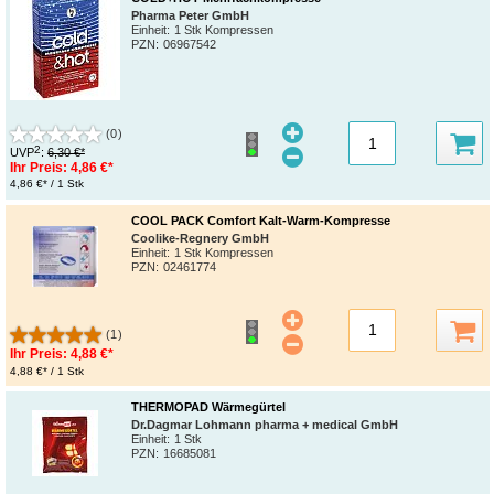
Pharma Peter GmbH
Einheit:
1 Stk Kompressen
PZN
:
06967542
(0)
2
UVP
:
6,30 €*
Ihr Preis:
4,86 €*
4,86 €* / 1 Stk
COOL PACK Comfort Kalt-Warm-Kompresse
Coolike-Regnery GmbH
Einheit:
1 Stk Kompressen
PZN
:
02461774
(1)
Ihr Preis:
4,88 €*
4,88 €* / 1 Stk
THERMOPAD Wärmegürtel
Dr.Dagmar Lohmann pharma + medical GmbH
Einheit:
1 Stk
PZN
:
16685081