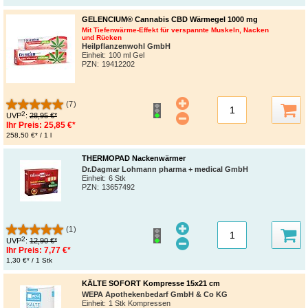
GELENCIUM® Cannabis CBD Wärmegel 1000 mg
Mit Tiefenwärme-Effekt für verspannte Muskeln, Nacken
und Rücken
Heilpflanzenwohl GmbH
Einheit:
100 ml Gel
PZN
:
19412202
(7)
2
UVP
:
28,95 €*
Ihr Preis:
25,85 €*
258,50 €* / 1 l
THERMOPAD Nackenwärmer
Dr.Dagmar Lohmann pharma + medical GmbH
Einheit:
6 Stk
PZN
:
13657492
(1)
2
UVP
:
12,90 €*
Ihr Preis:
7,77 €*
1,30 €* / 1 Stk
KÄLTE SOFORT Kompresse 15x21 cm
WEPA Apothekenbedarf GmbH & Co KG
Einheit:
1 Stk Kompressen