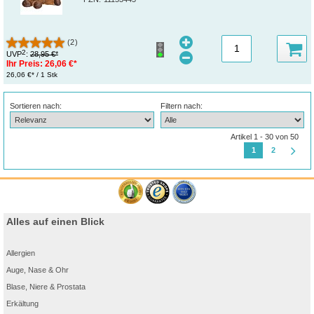
(2)
2
UVP
:
28,95 €*
Ihr Preis:
26,06 €*
26,06 €* / 1 Stk
Sortieren nach:
Filtern nach:
Artikel 1 - 30 von 50
1
2
Alles auf einen Blick
Allergien
Auge, Nase & Ohr
Blase, Niere & Prostata
Erkältung