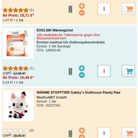
(1)
Ihr Preis:
10,71 €*
1,07 €* / 1 Stk
EVOLSIN Wärmegürtel
12h medizinische Tiefenwärme gegen Ihre
Rückenschmerzen!
Evolsin medical UG (haftungsbeschränkt)
Einheit:
2 Stk Bandage
PZN
:
18658148
(1)
2
UVP
:
12,95 €*
Ihr Preis:
10,48 €*
5,24 €* / 1 Stk
WÄRME STOFFTIER Gabby's Dollhouse Pandy Paw
MedGoNET GmbH
Einheit:
1 Stk
PZN
:
20207341
(0)
2
UVP
:
29,90 €*