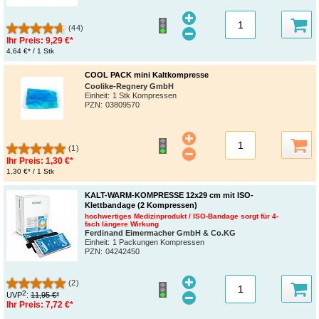
(44)
Ihr Preis:
9,29 €*
4,64 €* / 1 Stk
COOL PACK mini Kaltkompresse
Coolike-Regnery GmbH
Einheit:
1 Stk Kompressen
PZN
:
03809570
(1)
Ihr Preis:
1,30 €*
1,30 €* / 1 Stk
KALT-WARM-KOMPRESSE 12x29 cm mit ISO-
Klettbandage (2 Kompressen)
hochwertiges Medizinprodukt / ISO-Bandage sorgt für 4-
fach längere Wirkung
Ferdinand Eimermacher GmbH & Co.KG
Einheit:
1 Packungen Kompressen
PZN
:
04242450
(2)
2
UVP
:
11,95 €*
Ihr Preis:
7,72 €*