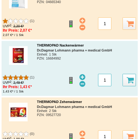
PZN
:
04665340
(1)
2
UVP
:
2,20 €*
Ihr Preis:
2,07 €*
2,07 €* / 1 Stk
THERMOPAD Nackenwärmer
Dr.Dagmar Lohmann pharma + medical GmbH
Einheit:
1 Stk
PZN
:
16684992
(1)
2
UVP
:
2,49 €*
Ihr Preis:
1,43 €*
1,43 €* / 1 Stk
THERMOPAD Zehenwärmer
Dr.Dagmar Lohmann pharma + medical GmbH
Einheit:
2 Stk
PZN
:
09527720
(0)
2
UVP
:
1,99 €*