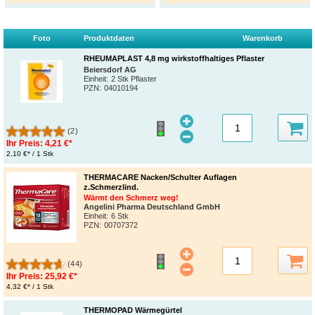
Foto
Produktdaten
Warenkorb
RHEUMAPLAST 4,8 mg wirkstoffhaltiges Pflaster
Beiersdorf AG
Einheit:
2 Stk Pflaster
PZN
:
04010194
(2)
Ihr Preis:
4,21 €*
2,10 €* / 1 Stk
THERMACARE Nacken/Schulter Auflagen
z.Schmerzlind.
Wärmt den Schmerz weg!
Angelini Pharma Deutschland GmbH
Einheit:
6 Stk
PZN
:
00707372
(44)
Ihr Preis:
25,92 €*
4,32 €* / 1 Stk
THERMOPAD Wärmegürtel