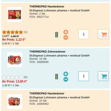
THERMOPAD Handwärmer
Dr.Dagmar Lohmann pharma + medical GmbH
Einheit:
2 Stk
PZN
:
09527714
(1)
2
UVP
:
1,99 €*
Ihr Preis:
1,12 €*
0,56 €* / 1 Stk
THERMOPAD Zehenwärmer
Dr.Dagmar Lohmann pharma + medical GmbH
Einheit:
10 Stk
PZN
:
16685690
(0)
Ihr Preis:
13,95 €*
1,40 €* / 1 Stk
THERMOPAD Handwärmer
Dr.Dagmar Lohmann pharma + medical GmbH
Einheit:
10 Stk
PZN
:
16684963