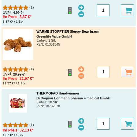
(1)
2
UVP
:
4,99 €*
Ihr Preis:
3,37 €*
3,37 €* / 1 Stk
WÄRME STOFFTIER Sleepy Bear braun
Greenlife Value GmbH
Einheit:
1 Stk
PZN
:
01351345
(1)
2
UVP
:
29,99 €*
Ihr Preis:
21,57 €*
21,57 €* / 1 Stk
THERMOPAD Handwärmer
Dr.Dagmar Lohmann pharma + medical GmbH
Einheit:
30 Stk
PZN
:
10782570
(1)
Ihr Preis:
32,13 €*
1,07 €* / 1 Stk